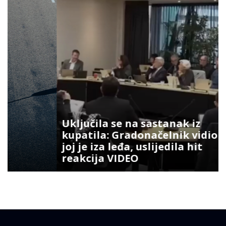
Uključila se na sastanak iz
kupatila: Gradonačelnik vidio šta
joj je iza leđa, uslijedila hit
reakcija VIDEO