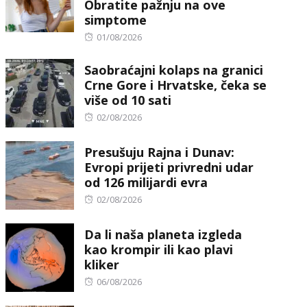
Obratite pažnju na ove
simptome
Posted
01/08/2026
on
Saobraćajni kolaps na granici
Crne Gore i Hrvatske, čeka se
više od 10 sati
Posted
02/08/2026
on
Presušuju Rajna i Dunav:
Evropi prijeti privredni udar
od 126 milijardi evra
Posted
02/08/2026
on
Da li naša planeta izgleda
kao krompir ili kao plavi
kliker
Posted
06/08/2026
on