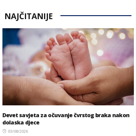
NAJČITANIJE
Devet savjeta za očuvanje čvrstog braka nakon
dolaska djece
Posted
03/08/2026