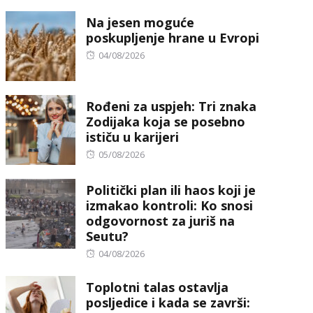
on
Na jesen moguće
poskupljenje hrane u Evropi
Posted
04/08/2026
on
Rođeni za uspjeh: Tri znaka
Zodijaka koja se posebno
ističu u karijeri
Posted
05/08/2026
on
Politički plan ili haos koji je
izmakao kontroli: Ko snosi
odgovornost za juriš na
Seutu?
Posted
04/08/2026
on
Toplotni talas ostavlja
posljedice i kada se završi: