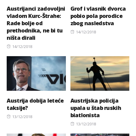
Austrijanci zadovoljni
Grof i vlasnik dvorca
vladom Kurc-Štrahe:
pobio pola porodice
Rade bolje od
zbog nasledstva
prethodnika, ne bi tu
Posted
14/12/2018
ništa dirali
on
Posted
14/12/2018
on
Austrija dobija leteće
Austrijska policija
taksije?
upala u štab ruskih
biatlonista
Posted
13/12/2018
on
Posted
13/12/2018
on