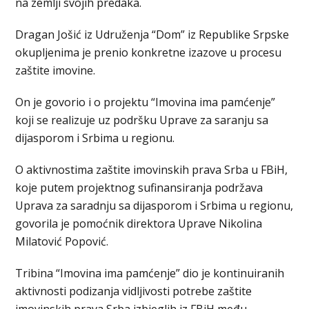
na zemlji svojih predaka.
Dragan Јošić iz Udruženja “Dom” iz Republike Srpske
okupljenima je prenio konkretne izazove u procesu
zaštite imovine.
On je govorio i o projektu “Imovina ima pamćenje”
koji se realizuje uz podršku Uprave za saranju sa
dijasporom i Srbima u regionu.
O aktivnostima zaštite imovinskih prava Srba u FBiH,
koje putem projektnog sufinansiranja podržava
Uprava za saradnju sa dijasporom i Srbima u regionu,
govorila je pomoćnik direktora Uprave Nikolina
Milatović Popović.
Tribina “Imovina ima pamćenje” dio je kontinuiranih
aktivnosti podizanja vidljivosti potrebe zaštite