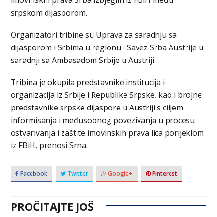
imovinskih prava Srba izbjeglih iz FBiH među
srpskom dijasporom.
Organizatori tribine su Uprava za saradnju sa
dijasporom i Srbima u regionu i Savez Srba Austrije u
saradnji sa Ambasadom Srbije u Austriji.
Tribina je okupila predstavnike institucija i
organizacija iz Srbije i Republike Srpske, kao i brojne
predstavnike srpske dijaspore u Austriji s ciljem
informisanja i međusobnog povezivanja u procesu
ostvarivanja i zaštite imovinskih prava lica porijeklom
iz FBiH, prenosi Srna.
Facebook
Twitter
Google+
Pinterest
PROČITAJTE JOŠ