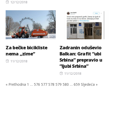
Posted
on
12/12/2018
on
Za bečke bicikliste
Zadranin oduševio
nema „zime“
Balkan: Grafit “ubi
Srbina” prepravio u
Posted
11/12/2018
“ljubi Srbina”
on
Posted
11/12/2018
on
« Prethodna
1
…
576
577
578
579
580
…
659
Sljedeća »