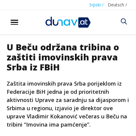
Srpski /
Deutsch /
U Beču održana tribina o
zaštiti imovinskih prava
Srba iz FBiH
Zaštita imovinskih prava Srba porijeklom iz
Federacije BiH jedna je od prioritetnih
aktivnosti Uprave za saradnju sa dijasporom i
Srbima u regionu, izjavio je direktor ove
uprave Vladimir Kokanović večeras u Beču na
tribini “Imovina ima pamćenje”.