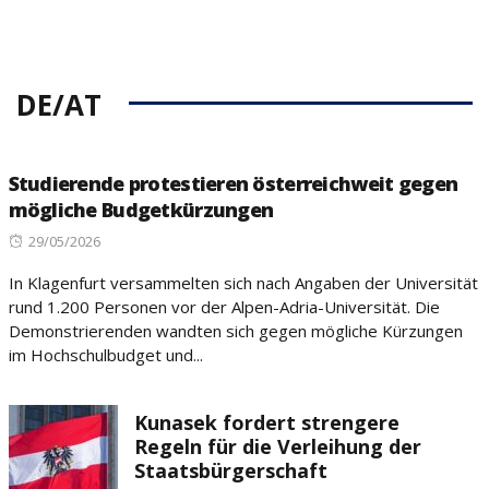
DE/AT
Studierende protestieren österreichweit gegen
mögliche Budgetkürzungen
Posted
29/05/2026
on
In Klagenfurt versammelten sich nach Angaben der Universität
rund 1.200 Personen vor der Alpen-Adria-Universität. Die
Demonstrierenden wandten sich gegen mögliche Kürzungen
im Hochschulbudget und...
Kunasek fordert strengere
Regeln für die Verleihung der
Staatsbürgerschaft