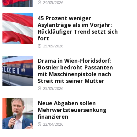
Posted
29/05/2026
on
45 Prozent weniger
Asylanträge als im Vorjahr:
Rückläufiger Trend setzt sich
fort
Posted
25/05/2026
on
Drama in Wien-Floridsdorf:
Bosnier bedroht Passanten
mit Maschinenpistole nach
Streit mit seiner Mutter
Posted
25/05/2026
on
Neue Abgaben sollen
Mehrwertsteuersenkung
finanzieren
Posted
22/04/2026
on