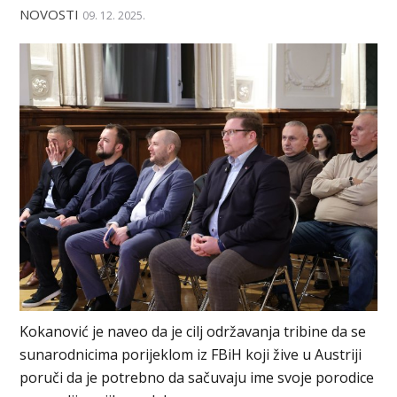
NOVOSTI
09. 12. 2025.
Kokanović je naveo da je cilj održavanja tribine da se
sunarodnicima porijeklom iz FBiH koji žive u Austriji
poruči da je potrebno da sačuvaju ime svoje porodice