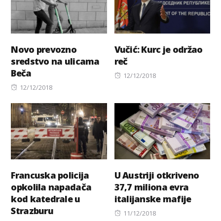
Novo prevozno
Vučić: Kurc je održao
sredstvo na ulicama
reč
Beča
Posted
12/12/2018
Posted
on
12/12/2018
on
Francuska policija
U Austriji otkriveno
opkolila napadača
37,7 miliona evra
kod katedrale u
italijanske mafije
Strazburu
Posted
11/12/2018