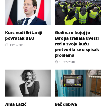
Kurc nudi Britaniji
Godina u kojoj je
povratak u EU
Evropa trebala uvesti
red u svoju kuću
Posted
13/12/2018
pretvorila se u spisak
on
problema
Posted
13/12/2018
on
Anja Lazić
Beč dobiva