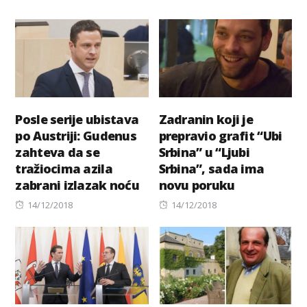
Posle serije ubistava
Zadranin koji je
po Austriji: Gudenus
prepravio grafit “Ubi
zahteva da se
Srbina” u “Ljubi
tražiocima azila
Srbina”, sada ima
zabrani izlazak noću
novu poruku
Posted
Posted
14/12/2018
14/12/2018
on
on