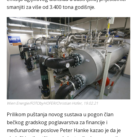
smanjiti za više od 3.400 tona godišnje.
Wien Energie/FOTObyHOFER/Christian Hofer, 19.02.21
Prilikom puštanja novog sustava u pogon član
bečkog gradskog poglavarstva za financije i
međunarodne poslove Peter Hanke kazao je da je