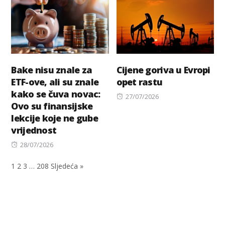
Bake nisu znale za
Cijene goriva u Evropi
ETF-ove, ali su znale
opet rastu
kako se čuva novac:
Posted
27/07/2026
Ovo su finansijske
on
lekcije koje ne gube
vrijednost
Posted
28/07/2026
on
1
2
3
…
208
Sljedeća »