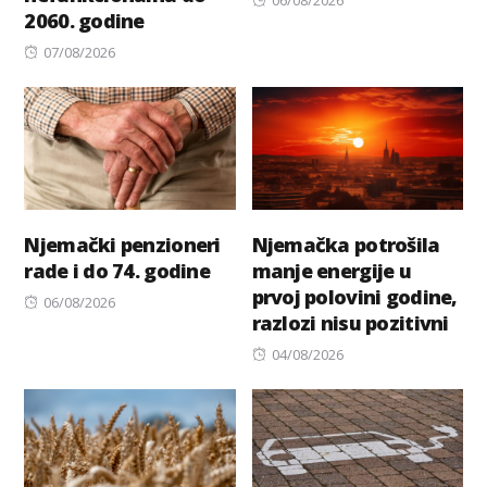
2060. godine
on
Posted
07/08/2026
on
Njemački penzioneri
Njemačka potrošila
rade i do 74. godine
manje energije u
prvoj polovini godine,
Posted
06/08/2026
razlozi nisu pozitivni
on
Posted
04/08/2026
on