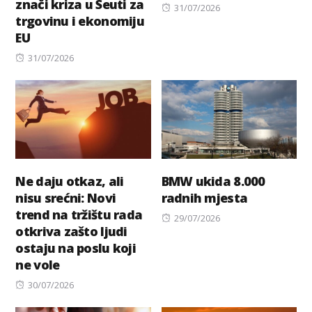
znači kriza u Seuti za
Posted
31/07/2026
trgovinu i ekonomiju
on
EU
Posted
31/07/2026
on
Ne daju otkaz, ali
BMW ukida 8.000
nisu srećni: Novi
radnih mjesta
trend na tržištu rada
Posted
29/07/2026
otkriva zašto ljudi
on
ostaju na poslu koji
ne vole
Posted
30/07/2026
on