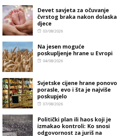
on
Devet savjeta za očuvanje
čvrstog braka nakon dolaska
djece
Posted
03/08/2026
on
Na jesen moguće
poskupljenje hrane u Evropi
Posted
04/08/2026
on
Svjetske cijene hrane ponovo
porasle, evo i šta je najviše
poskupjelo
Posted
07/08/2026
on
Politički plan ili haos koji je
izmakao kontroli: Ko snosi
odgovornost za juriš na