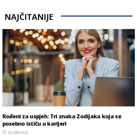
NAJČITANIJE
Rođeni za uspjeh: Tri znaka Zodijaka koja se
posebno ističu u karijeri
Posted
05/08/2026