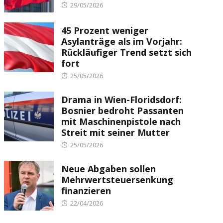
Posted
29/05/2026
on
45 Prozent weniger
Asylanträge als im Vorjahr:
Rückläufiger Trend setzt sich
fort
Posted
25/05/2026
on
Drama in Wien-Floridsdorf:
Bosnier bedroht Passanten
mit Maschinenpistole nach
Streit mit seiner Mutter
Posted
25/05/2026
on
Neue Abgaben sollen
Mehrwertsteuersenkung
finanzieren
Posted
22/04/2026
on