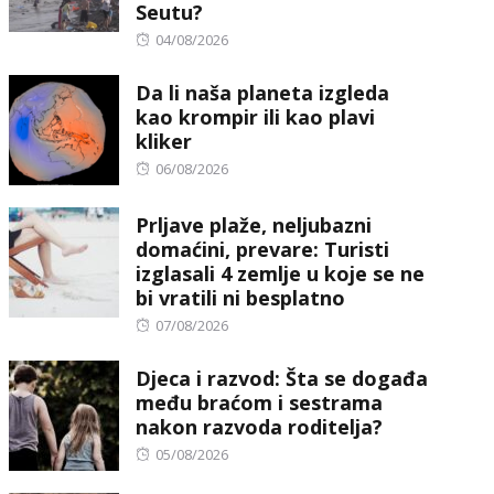
Seutu?
Posted
04/08/2026
on
Da li naša planeta izgleda
kao krompir ili kao plavi
kliker
Posted
06/08/2026
on
Prljave plaže, neljubazni
domaćini, prevare: Turisti
izglasali 4 zemlje u koje se ne
bi vratili ni besplatno
Posted
07/08/2026
on
Djeca i razvod: Šta se događa
među braćom i sestrama
nakon razvoda roditelja?
Posted
05/08/2026
on