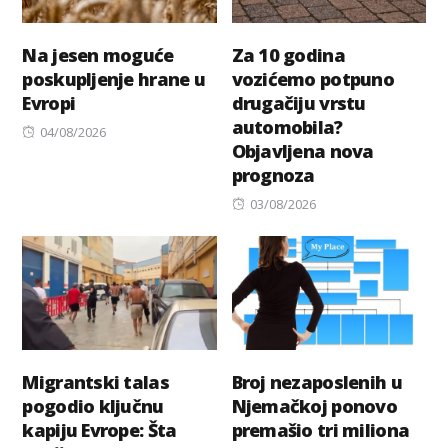
Na jesen moguće
Za 10 godina
poskupljenje hrane u
vozićemo potpuno
Evropi
drugačiju vrstu
automobila?
Posted
04/08/2026
Objavljena nova
on
prognoza
Posted
03/08/2026
on
Migrantski talas
Broj nezaposlenih u
pogodio ključnu
Njemačkoj ponovo
kapiju Evrope: Šta
premašio tri miliona