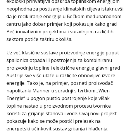
ekološki prihvatljiva opskrba toplinskom energijom
neophodna za postizanje klimatskih ciljeva istaknuvši
da je recikliranje energije u Bečkom međunarodnom
centru jako dobar primjer koji pokazuje kako grad
Beč inovativnim projektima i suradnjom različitih
sektora potiče zaštitu okoliša.
Uz već klasične sustave proizvodnje energije poput
spalionica otpada ili postrojenja za kombiniranu
proizvodnju topline i električne energije glavni grad
Austrije sve više ulaže u različite obnovljive izvore
energije. Tako je, na primjer, poznati proizvođač
napolitanki Manner u suradnji s tvrtkom „Wien
Energie” u pogon pustio postrojenje koje višak
topline nastao u proizvodnom procesu tvornice
koristi za grijanje stanova i vode. Ovaj novi projekt
pokazuje kako se može postići prelazak na
energetski učinkovit sustav grijanja i hlađenja.