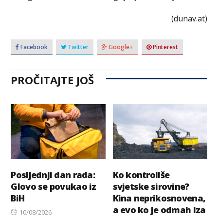
(dunav.at)
Facebook
Twitter
Google+
Pinterest
PROČITAJTE JOŠ
Posljednji dan rada:
Ko kontroliše
Glovo se povukao iz
svjetske sirovine?
BiH
Kina neprikosnovena,
a evo ko je odmah iza
Posted
10/08/2026