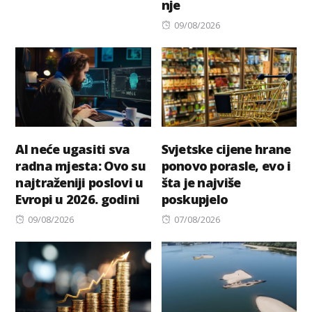
nje
on
Posted
09/08/2026
on
AI neće ugasiti sva
Svjetske cijene hrane
radna mjesta: Ovo su
ponovo porasle, evo i
najtraženiji poslovi u
šta je najviše
Evropi u 2026. godini
poskupjelo
Posted
Posted
09/08/2026
07/08/2026
on
on