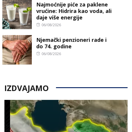
Najmoćnije piće za paklene
vrućine: Hidrira kao voda, ali
daje više energije
Posted
06/08/2026
on
Njemački penzioneri rade i
do 74. godine
Posted
06/08/2026
on
IZDVAJAMO