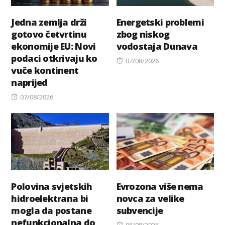
Jedna zemlja drži
Energetski problemi
gotovo četvrtinu
zbog niskog
ekonomije EU: Novi
vodostaja Dunava
podaci otkrivaju ko
Posted
07/08/2026
vuče kontinent
on
naprijed
Posted
07/08/2026
on
Polovina svjetskih
Evrozona više nema
hidroelektrana bi
novca za velike
mogla da postane
subvencije
nefunkcionalna do
Posted
06/08/2026