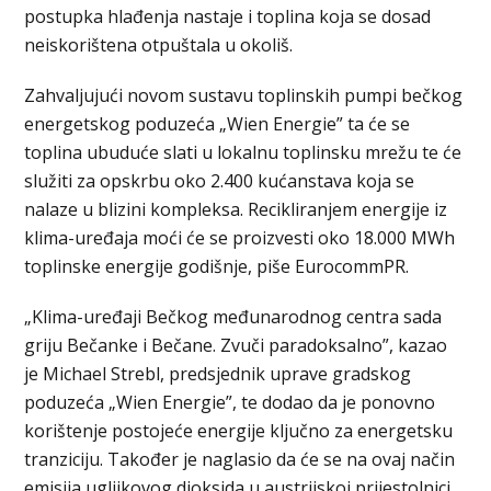
postupka hlađenja nastaje i toplina koja se dosad
neiskorištena otpuštala u okoliš.
Zahvaljujući novom sustavu toplinskih pumpi bečkog
energetskog poduzeća „Wien Energie” ta će se
toplina ubuduće slati u lokalnu toplinsku mrežu te će
služiti za opskrbu oko 2.400 kućanstava koja se
nalaze u blizini kompleksa. Recikliranjem energije iz
klima-uređaja moći će se proizvesti oko 18.000 MWh
toplinske energije godišnje, piše EurocommPR.
„Klima-uređaji Bečkog međunarodnog centra sada
griju Bečanke i Bečane. Zvuči paradoksalno”, kazao
je Michael Strebl, predsjednik uprave gradskog
poduzeća „Wien Energie”, te dodao da je ponovno
korištenje postojeće energije ključno za energetsku
tranziciju. Također je naglasio da će se na ovaj način
emisija ugljikovog dioksida u austrijskoj prijestolnici