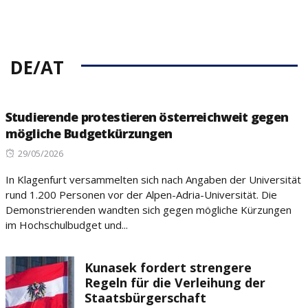
DE/AT
Studierende protestieren österreichweit gegen
mögliche Budgetkürzungen
Posted
29/05/2026
on
In Klagenfurt versammelten sich nach Angaben der Universität
rund 1.200 Personen vor der Alpen-Adria-Universität. Die
Demonstrierenden wandten sich gegen mögliche Kürzungen
im Hochschulbudget und...
Kunasek fordert strengere
Regeln für die Verleihung der
Staatsbürgerschaft