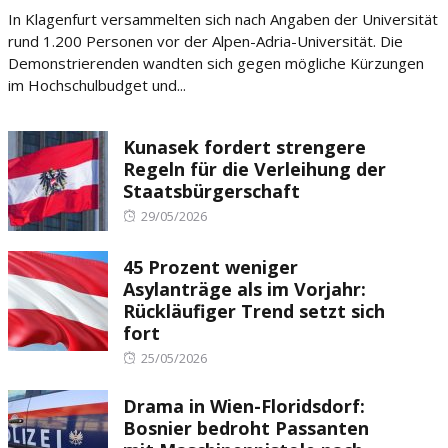
on
In Klagenfurt versammelten sich nach Angaben der Universität
rund 1.200 Personen vor der Alpen-Adria-Universität. Die
Demonstrierenden wandten sich gegen mögliche Kürzungen
im Hochschulbudget und...
Kunasek fordert strengere
Regeln für die Verleihung der
Staatsbürgerschaft
Posted
29/05/2026
on
45 Prozent weniger
Asylanträge als im Vorjahr:
Rückläufiger Trend setzt sich
fort
Posted
25/05/2026
on
Drama in Wien-Floridsdorf:
Bosnier bedroht Passanten