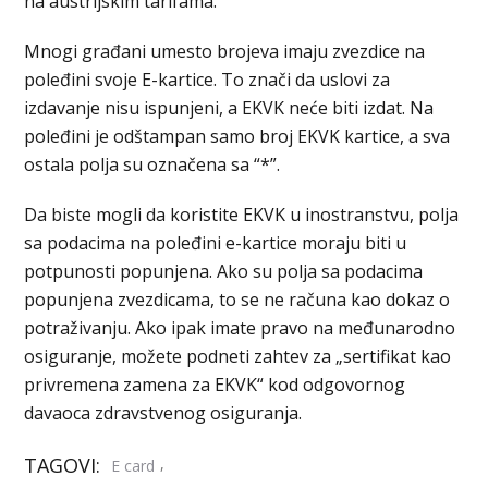
na austrijskim tarifama.
Mnogi građani umesto brojeva imaju zvezdice na
poleđini svoje E-kartice. To znači da uslovi za
izdavanje nisu ispunjeni, a EKVK neće biti izdat. Na
poleđini je odštampan samo broj EKVK kartice, a sva
ostala polja su označena sa “*”.
Da biste mogli da koristite EKVK u inostranstvu, polja
sa podacima na poleđini e-kartice moraju biti u
potpunosti popunjena. Ako su polja sa podacima
popunjena zvezdicama, to se ne računa kao dokaz o
potraživanju. Ako ipak imate pravo na međunarodno
osiguranje, možete podneti zahtev za „sertifikat kao
privremena zamena za EKVK“ kod odgovornog
davaoca zdravstvenog osiguranja.
TAGOVI:
,
E card