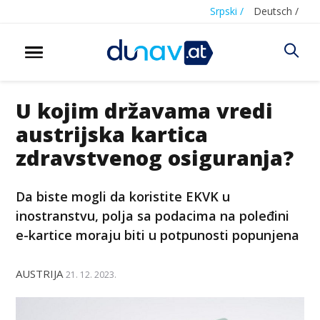
Srpski /
Deutsch /
U kojim državama vredi
austrijska kartica
zdravstvenog osiguranja?
Da biste mogli da koristite EKVK u
inostranstvu, polja sa podacima na poleđini
e-kartice moraju biti u potpunosti popunjena
AUSTRIJA
21. 12. 2023.