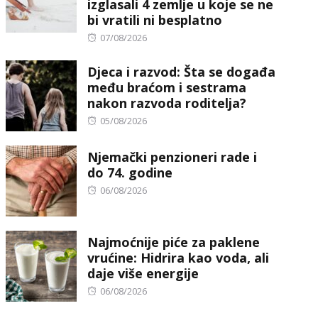
izglasali 4 zemlje u koje se ne
bi vratili ni besplatno
Posted
07/08/2026
on
Djeca i razvod: Šta se događa
među braćom i sestrama
nakon razvoda roditelja?
Posted
05/08/2026
on
Njemački penzioneri rade i
do 74. godine
Posted
06/08/2026
on
Najmoćnije piće za paklene
vrućine: Hidrira kao voda, ali
daje više energije
Posted
06/08/2026
on