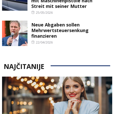
mit Maschinenpistole nach
Streit mit seiner Mutter
Posted
25/05/2026
on
Neue Abgaben sollen
Mehrwertsteuersenkung
finanzieren
Posted
22/04/2026
on
NAJČITANIJE