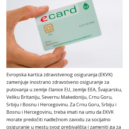
Evropska kartica zdravstvenog osiguranja (EKVK)
zamenjuje inostrano zdravstveno osiguranje za
putovanja u zemlje članice EU, zemlje EEA, Švajcarsku,
Veliku Britaniju, Severnu Makedoniju, Crnu Goru,
Srbiju i Bosnu i Hercegovinu. Za Crnu Goru, Srbiju i
Bosnu i Hercegovinu, treba imati na umu da EKVK
morate predočiti nadležnom zavodu za socijalno
osiguranje u mestu svog prebivališta i zameniti ga za