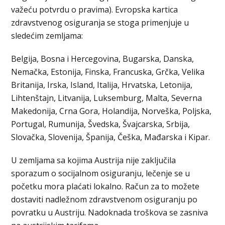
važeću potvrdu o pravima). Evropska kartica
zdravstvenog osiguranja se stoga primenjuje u
sledećim zemljama:
Belgija, Bosna i Hercegovina, Bugarska, Danska,
Nemačka, Estonija, Finska, Francuska, Grčka, Velika
Britanija, Irska, Island, Italija, Hrvatska, Letonija,
Lihtenštajn, Litvanija, Luksemburg, Malta, Severna
Makedonija, Crna Gora, Holandija, Norveška, Poljska,
Portugal, Rumunija, Švedska, Švajcarska, Srbija,
Slovačka, Slovenija, Španija, Češka, Mađarska i Kipar.
U zemljama sa kojima Austrija nije zaključila
sporazum o socijalnom osiguranju, lečenje se u
početku mora plaćati lokalno. Račun za to možete
dostaviti nadležnom zdravstvenom osiguranju po
povratku u Austriju. Nadoknada troškova se zasniva