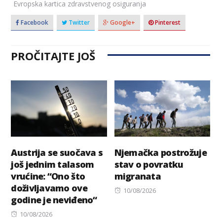
Evropska kartica zdravstvenog osiguranja
Facebook
Twitter
Google+
Pinterest
PROČITAJTE JOŠ
Austrija se suočava s
Njemačka postrožuje
još jednim talasom
stav o povratku
vrućine: “Ono što
migranata
doživljavamo ove
Posted
10/08/2026
godine je neviđeno“
on
Posted
10/08/2026