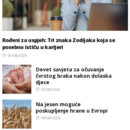
Rođeni za uspjeh: Tri znaka Zodijaka koja se
posebno ističu u karijeri
Posted
05/08/2026
on
Devet savjeta za očuvanje
čvrstog braka nakon dolaska
djece
Posted
03/08/2026
on
Na jesen moguće
poskupljenje hrane u Evropi
Posted
04/08/2026
on