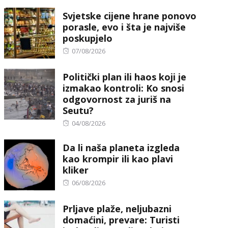
Svjetske cijene hrane ponovo
porasle, evo i šta je najviše
poskupjelo
Posted
07/08/2026
on
Politički plan ili haos koji je
izmakao kontroli: Ko snosi
odgovornost za juriš na
Seutu?
Posted
04/08/2026
on
Da li naša planeta izgleda
kao krompir ili kao plavi
kliker
Posted
06/08/2026
on
Prljave plaže, neljubazni
domaćini, prevare: Turisti