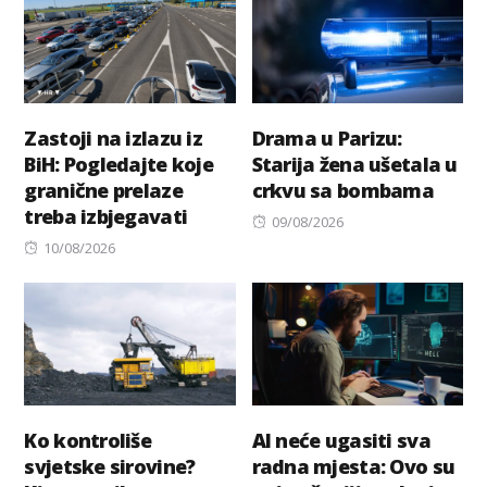
Zastoji na izlazu iz
Drama u Parizu:
BiH: Pogledajte koje
Starija žena ušetala u
granične prelaze
crkvu sa bombama
treba izbjegavati
Posted
09/08/2026
Posted
on
10/08/2026
on
Ko kontroliše
AI neće ugasiti sva
svjetske sirovine?
radna mjesta: Ovo su