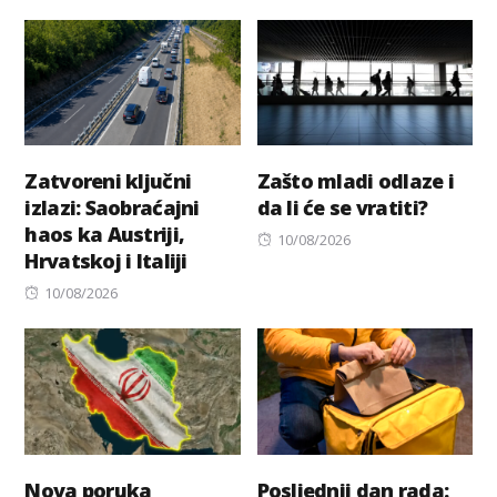
on
Zatvoreni ključni
Zašto mladi odlaze i
izlazi: Saobraćajni
da li će se vratiti?
haos ka Austriji,
Posted
10/08/2026
Hrvatskoj i Italiji
on
Posted
10/08/2026
on
Nova poruka
Posljednji dan rada: