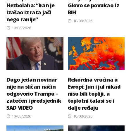
Hezbolaha: “Iran je
Glovo se povukao iz
izašao iz rata jači
BiH
nego ranije”
Posted
10/08/2026
Posted
on
10/08/2026
on
Dugo jedan novinar
Rekordna vrućina u
nije na sličan način
Evropi: Jun i jul nikad
odgovorio Trampu –
nisu bili topliji, a
zatečen i predsjednik
toplotni talasi se i
SAD VIDEO
dalje ređaju
Posted
Posted
10/08/2026
10/08/2026
on
on