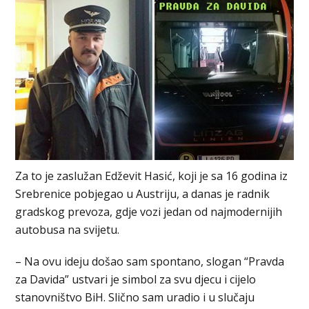
Za to je zaslužan Edževit Hasić, koji je sa 16 godina iz
Srebrenice pobjegao u Austriju, a danas je radnik
gradskog prevoza, gdje vozi jedan od najmodernijih
autobusa na svijetu.
– Na ovu ideju došao sam spontano, slogan “Pravda
za Davida” ustvari je simbol za svu djecu i cijelo
stanovništvo BiH. Slično sam uradio i u slučaju