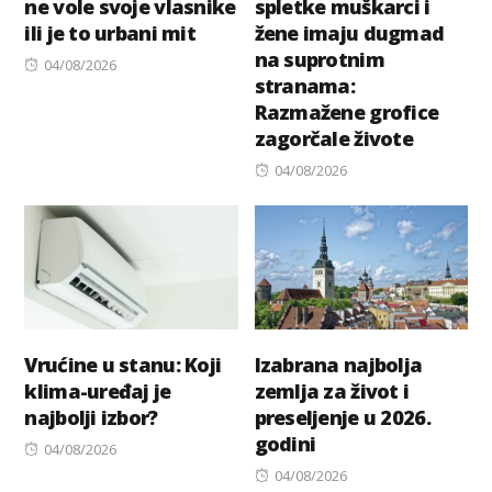
ne vole svoje vlasnike
spletke muškarci i
ili je to urbani mit
žene imaju dugmad
na suprotnim
Posted
04/08/2026
stranama:
on
Razmažene grofice
zagorčale živote
Posted
04/08/2026
on
Vrućine u stanu: Koji
Izabrana najbolja
klima-uređaj je
zemlja za život i
najbolji izbor?
preseljenje u 2026.
godini
Posted
04/08/2026
on
Posted
04/08/2026