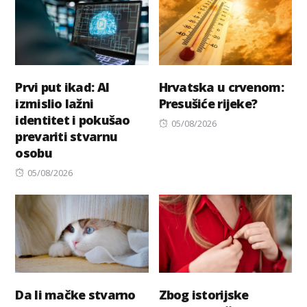
Prvi put ikad: AI
Hrvatska u crvenom:
izmislio lažni
Presušiće rijeke?
identitet i pokušao
Posted
05/08/2026
prevariti stvarnu
on
osobu
Posted
05/08/2026
on
Da li mačke stvarno
Zbog istorijske