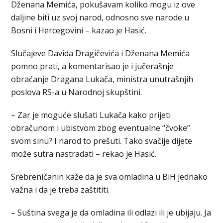
Dženana Memića, pokušavam koliko mogu iz ove
daljine biti uz svoj narod, odnosno sve narode u
Bosni i Hercegovini – kazao je Hasić.
Slučajeve Davida Dragičevića i Dženana Memića
pomno prati, a komentarisao je i jučerašnje
obraćanje Dragana Lukača, ministra unutrašnjih
poslova RS-a u Narodnoj skupštini.
– Zar je moguće slušati Lukača kako prijeti
obračunom i ubistvom zbog eventualne “čvoke”
svom sinu? I narod to prešuti. Tako svačije dijete
može sutra nastradati – rekao je Hasić.
Srebreničanin kaže da je sva omladina u BiH jednako
važna i da je treba zaštititi.
– Suština svega je da omladina ili odlazi ili je ubijaju. Ja