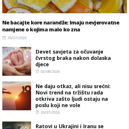
Ne bacajte kore narandže: Imaju nevjerovatne
namjene o kojima malo ko zna
Posted
30/07/2026
on
Devet savjeta za očuvanje
čvrstog braka nakon dolaska
djece
Posted
03/08/2026
on
Ne daju otkaz, ali nisu srećni:
Novi trend na tržištu rada
otkriva zašto ljudi ostaju na
poslu koji ne vole
Posted
30/07/2026
on
Ratovi u Ukrajini i Iranu se