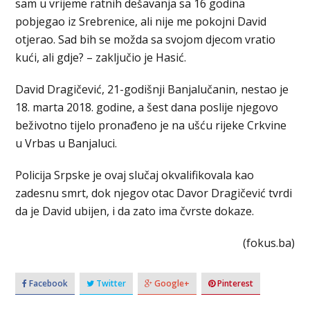
sam u vrijeme ratnih dešavanja sa 16 godina
pobjegao iz Srebrenice, ali nije me pokojni David
otjerao. Sad bih se možda sa svojom djecom vratio
kući, ali gdje? – zaključio je Hasić.
David Dragičević, 21-godišnji Banjalučanin, nestao je
18. marta 2018. godine, a šest dana poslije njegovo
beživotno tijelo pronađeno je na ušću rijeke Crkvine
u Vrbas u Banjaluci.
Policija Srpske je ovaj slučaj okvalifikovala kao
zadesnu smrt, dok njegov otac Davor Dragičević tvrdi
da je David ubijen, i da zato ima čvrste dokaze.
(fokus.ba)
Facebook
Twitter
Google+
Pinterest