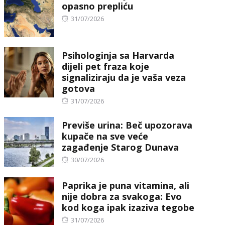
opasno prepliću
Posted
31/07/2026
on
Psihologinja sa Harvarda
dijeli pet fraza koje
signaliziraju da je vaša veza
gotova
Posted
31/07/2026
on
Previše urina: Beč upozorava
kupače na sve veće
zagađenje Starog Dunava
Posted
30/07/2026
on
Paprika je puna vitamina, ali
nije dobra za svakoga: Evo
kod koga ipak izaziva tegobe
Posted
31/07/2026