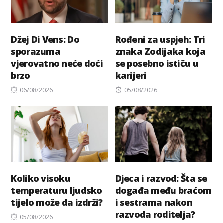
Džej Di Vens: Do
Rođeni za uspjeh: Tri
sporazuma
znaka Zodijaka koja
vjerovatno neće doći
se posebno ističu u
brzo
karijeri
Posted
Posted
06/08/2026
05/08/2026
on
on
Koliko visoku
Djeca i razvod: Šta se
temperaturu ljudsko
događa među braćom
tijelo može da izdrži?
i sestrama nakon
razvoda roditelja?
Posted
05/08/2026