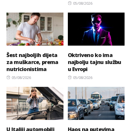
on
Posted
05/08/2026
on
Šest najboljih dijeta
Oktriveno ko ima
za muškarce, prema
najbolju tajnu službu
nutricionistima
u Evropi
Posted
Posted
05/08/2026
05/08/2026
on
on
U Italiji automobili
Haos na putevima