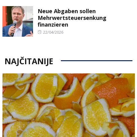
on
Neue Abgaben sollen
Mehrwertsteuersenkung
finanzieren
Posted
22/04/2026
on
NAJČITANIJE