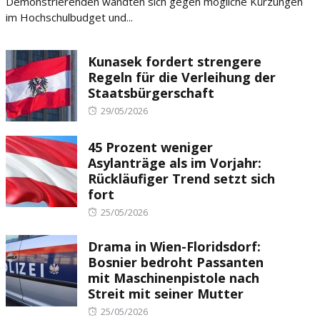
Demonstrierenden wandten sich gegen mögliche Kürzungen
im Hochschulbudget und...
Kunasek fordert strengere
Regeln für die Verleihung der
Staatsbürgerschaft
Posted
29/05/2026
on
45 Prozent weniger
Asylanträge als im Vorjahr:
Rückläufiger Trend setzt sich
fort
Posted
25/05/2026
on
Drama in Wien-Floridsdorf:
Bosnier bedroht Passanten
mit Maschinenpistole nach
Streit mit seiner Mutter
Posted
25/05/2026