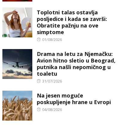
on
Toplotni talas ostavlja
posljedice i kada se završi:
Obratite pažnju na ove
simptome
Posted
01/08/2026
on
Drama na letu za Njemačku:
Avion hitno sletio u Beograd,
putnika našli nepomičnog u
toaletu
Posted
31/07/2026
on
Na jesen moguće
poskupljenje hrane u Evropi
Posted
04/08/2026
on