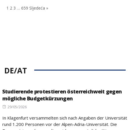
on
1
2
3
…
659
Sljedeća »
DE/AT
Studierende protestieren österreichweit gegen
mögliche Budgetkürzungen
Posted
29/05/2026
on
In Klagenfurt versammelten sich nach Angaben der Universität
rund 1.200 Personen vor der Alpen-Adria-Universität. Die