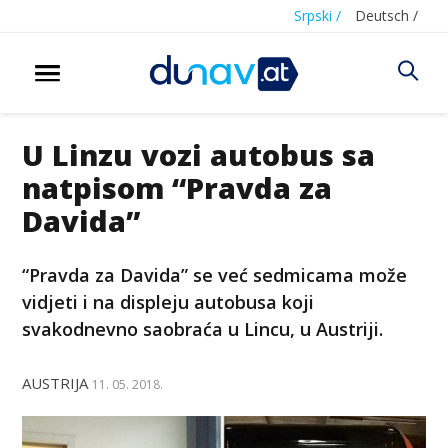
Srpski /
Deutsch /
U Linzu vozi autobus sa
natpisom “Pravda za
Davida”
“Pravda za Davida” se već sedmicama može
vidjeti i na displeju autobusa koji
svakodnevno saobraća u Lincu, u Austriji.
AUSTRIJA
11. 05. 2018.