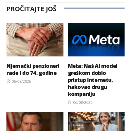
PROČITAJTE JOŠ
Njemački penzioneri
Meta: Naš AI model
rade i do 74. godine
greškom dobio
pristup internetu,
Posted
06/08/2026
hakovao drugu
on
kompaniju
Posted
06/08/2026
on