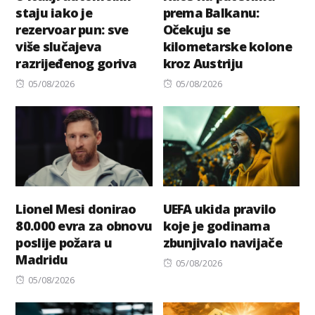
staju iako je
prema Balkanu:
rezervoar pun: sve
Očekuju se
više slučajeva
kilometarske kolone
razrijeđenog goriva
kroz Austriju
Posted
Posted
05/08/2026
05/08/2026
on
on
Lionel Mesi donirao
UEFA ukida pravilo
80.000 evra za obnovu
koje je godinama
poslije požara u
zbunjivalo navijače
Madridu
Posted
05/08/2026
Posted
on
05/08/2026
on