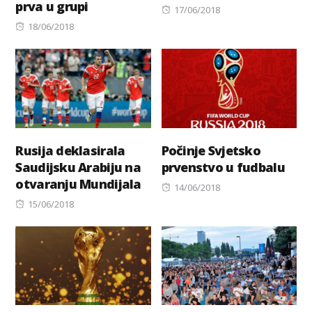
prva u grupi
Posted
17/06/2018
Posted
on
18/06/2018
on
Rusija deklasirala
Počinje Svjetsko
Saudijsku Arabiju na
prvenstvo u fudbalu
otvaranju Mundijala
Posted
14/06/2018
Posted
on
15/06/2018
on