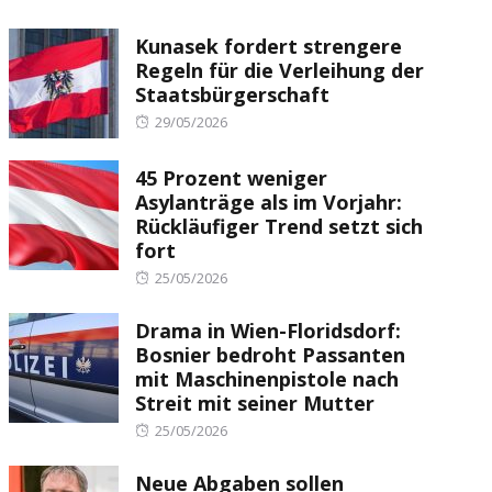
Kunasek fordert strengere
Regeln für die Verleihung der
Staatsbürgerschaft
Posted
29/05/2026
on
45 Prozent weniger
Asylanträge als im Vorjahr:
Rückläufiger Trend setzt sich
fort
Posted
25/05/2026
on
Drama in Wien-Floridsdorf:
Bosnier bedroht Passanten
mit Maschinenpistole nach
Streit mit seiner Mutter
Posted
25/05/2026
on
Neue Abgaben sollen