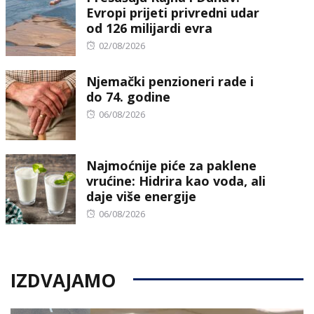
Evropi prijeti privredni udar
od 126 milijardi evra
Posted
02/08/2026
on
Njemački penzioneri rade i
do 74. godine
Posted
06/08/2026
on
Najmoćnije piće za paklene
vrućine: Hidrira kao voda, ali
daje više energije
Posted
06/08/2026
on
IZDVAJAMO