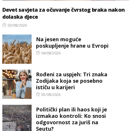
Devet savjeta za očuvanje čvrstog braka nakon
dolaska djece
Posted
03/08/2026
on
Na jesen moguće
poskupljenje hrane u Evropi
Posted
04/08/2026
on
Rođeni za uspjeh: Tri znaka
Zodijaka koja se posebno
ističu u karijeri
Posted
05/08/2026
on
Politički plan ili haos koji je
izmakao kontroli: Ko snosi
odgovornost za juriš na
Seutu?