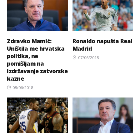
Zdravko Mamić:
Ronaldo napušta Real
Uništila me hrvatska
Madrid
politika, ne
Posted
07/06/2018
pomišljam na
on
izdržavanje zatvorske
kazne
Posted
08/06/2018
on