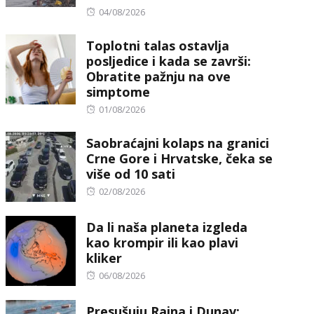
Posted
04/08/2026
on
Toplotni talas ostavlja
posljedice i kada se završi:
Obratite pažnju na ove
simptome
Posted
01/08/2026
on
Saobraćajni kolaps na granici
Crne Gore i Hrvatske, čeka se
više od 10 sati
Posted
02/08/2026
on
Da li naša planeta izgleda
kao krompir ili kao plavi
kliker
Posted
06/08/2026
on
Presušuju Rajna i Dunav: