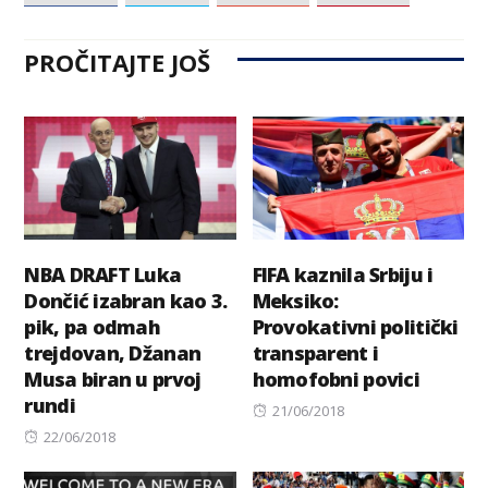
PROČITAJTE JOŠ
NBA DRAFT Luka
FIFA kaznila Srbiju i
Dončić izabran kao 3.
Meksiko:
pik, pa odmah
Provokativni politički
trejdovan, Džanan
transparent i
Musa biran u prvoj
homofobni povici
rundi
Posted
21/06/2018
Posted
on
22/06/2018
on