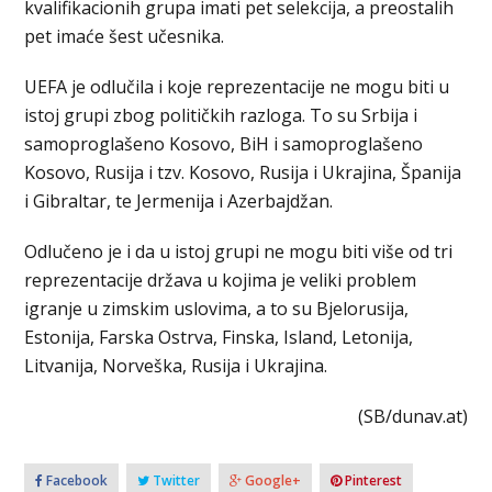
kvalifikacionih grupa imati pet selekcija, a preostalih
pet imaće šest učesnika.
UEFA je odlučila i koje reprezentacije ne mogu biti u
istoj grupi zbog političkih razloga. To su Srbija i
samoproglašeno Kosovo, BiH i samoproglašeno
Kosovo, Rusija i tzv. Kosovo, Rusija i Ukrajina, Španija
i Gibraltar, te Јermenija i Azerbajdžan.
Odlučeno je i da u istoj grupi ne mogu biti više od tri
reprezentacije država u kojima je veliki problem
igranje u zimskim uslovima, a to su Bjelorusija,
Estonija, Farska Ostrva, Finska, Island, Letonija,
Litvanija, Norveška, Rusija i Ukrajina.
(SB/dunav.at)
Facebook
Twitter
Google+
Pinterest