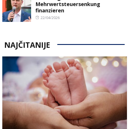
Mehrwertsteuersenkung
finanzieren
Posted
22/04/2026
on
NAJČITANIJE