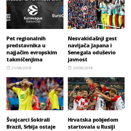
Pet regionalnih
Nesvakidašnji gest
predstavnika u
navijača Japana i
najjačim evropskim
Senegala oduševio
takmičenjima
javnost
Posted
Posted
21/06/2018
20/06/2018
on
on
Švajcarci šokirali
Hrvatska pobjedom
Brazil, Srbija ostaje
startovala u Rusiji