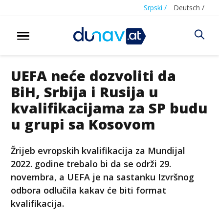
Srpski /
Deutsch /
UEFA neće dozvoliti da
BiH, Srbija i Rusija u
kvalifikacijama za SP budu
u grupi sa Kosovom
Žrijeb evropskih kvalifikacija za Mundijal
2022. godine trebalo bi da se održi 29.
novembra, a UEFA je na sastanku Izvršnog
odbora odlučila kakav će biti format
kvalifikacija.