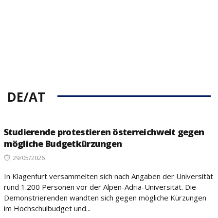
DE/AT
Studierende protestieren österreichweit gegen
mögliche Budgetkürzungen
Posted
29/05/2026
on
In Klagenfurt versammelten sich nach Angaben der Universität
rund 1.200 Personen vor der Alpen-Adria-Universität. Die
Demonstrierenden wandten sich gegen mögliche Kürzungen
im Hochschulbudget und...