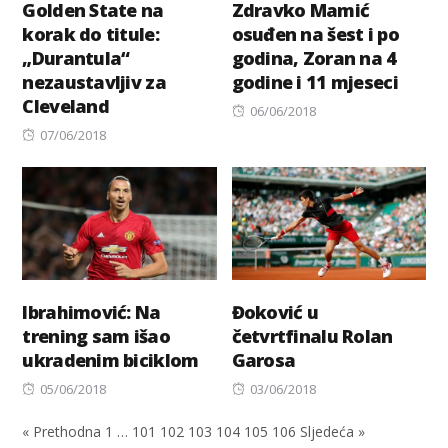
Golden State na
Zdravko Mamić
korak do titule:
osuđen na šest i po
„Durantula“
godina, Zoran na 4
nezaustavljiv za
godine i 11 mjeseci
Cleveland
Posted
06/06/2018
Posted
on
07/06/2018
on
Ibrahimović: Na
Đoković u
trening sam išao
četvrtfinalu Rolan
ukradenim biciklom
Garosa
Posted
Posted
05/06/2018
03/06/2018
on
on
« Prethodna
1
…
101
102
103
104
105
106
Sljedeća »