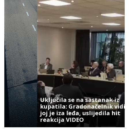
Uključila se na sastanak iz
kupatila: Gradonačelnik vidio šta
joj je iza leđa, uslijedila hit
reakcija VIDEO