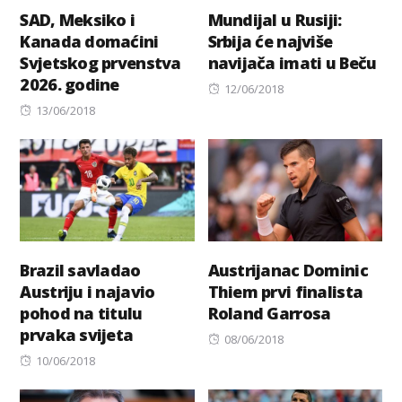
SAD, Meksiko i
Mundijal u Rusiji:
Kanada domaćini
Srbija će najviše
Svjetskog prvenstva
navijača imati u Beču
2026. godine
Posted
12/06/2018
Posted
on
13/06/2018
on
Brazil savladao
Austrijanac Dominic
Austriju i najavio
Thiem prvi finalista
pohod na titulu
Roland Garrosa
prvaka svijeta
Posted
08/06/2018
Posted
on
10/06/2018
on