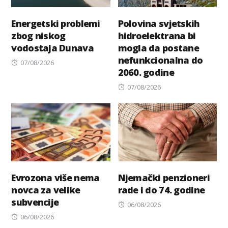
Energetski problemi
Polovina svjetskih
zbog niskog
hidroelektrana bi
vodostaja Dunava
mogla da postane
nefunkcionalna do
Posted
07/08/2026
2060. godine
on
Posted
07/08/2026
on
Evrozona više nema
Njemački penzioneri
novca za velike
rade i do 74. godine
subvencije
Posted
06/08/2026
Posted
on
06/08/2026