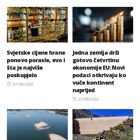
Svjetske cijene hrane
Jedna zemlja drži
ponovo porasle, evo i
gotovo četvrtinu
šta je najviše
ekonomije EU: Novi
poskupjelo
podaci otkrivaju ko
vuče kontinent
Posted
07/08/2026
naprijed
on
Posted
07/08/2026
on