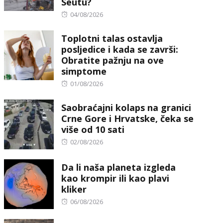
Seutu?
Posted
04/08/2026
on
Toplotni talas ostavlja
posljedice i kada se završi:
Obratite pažnju na ove
simptome
Posted
01/08/2026
on
Saobraćajni kolaps na granici
Crne Gore i Hrvatske, čeka se
više od 10 sati
Posted
02/08/2026
on
Da li naša planeta izgleda
kao krompir ili kao plavi
kliker
Posted
06/08/2026
on