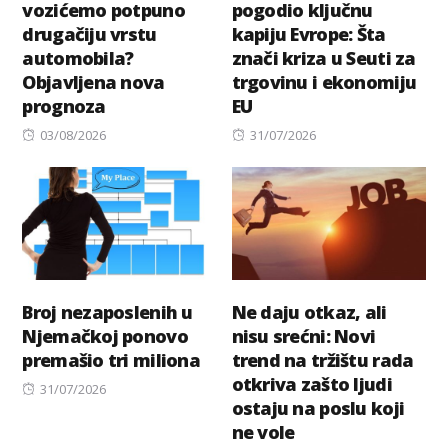
vozićemo potpuno
pogodio ključnu
drugačiju vrstu
kapiju Evrope: Šta
automobila?
znači kriza u Seuti za
Objavljena nova
trgovinu i ekonomiju
prognoza
EU
Posted
Posted
03/08/2026
31/07/2026
on
on
Broj nezaposlenih u
Ne daju otkaz, ali
Njemačkoj ponovo
nisu srećni: Novi
premašio tri miliona
trend na tržištu rada
otkriva zašto ljudi
Posted
31/07/2026
ostaju na poslu koji
on
ne vole