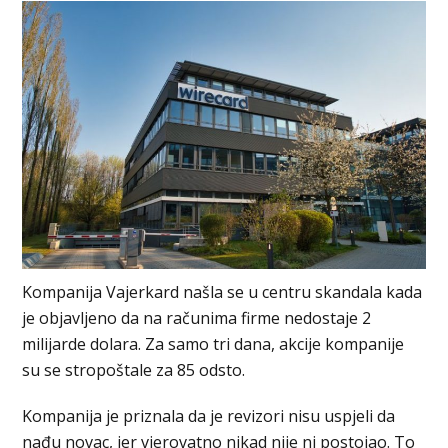
Kompanija Vajerkard našla se u centru skandala kada
je objavljeno da na računima firme nedostaje 2
milijarde dolara. Za samo tri dana, akcije kompanije
su se stropoštale za 85 odsto.
Kompanija je priznala da je revizori nisu uspjeli da
nađu novac, jer vjerovatno nikad nije ni postojao. To