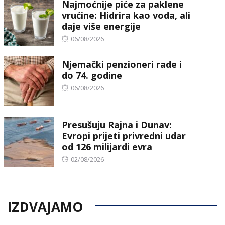
Najmoćnije piće za paklene
vrućine: Hidrira kao voda, ali
daje više energije
Posted
06/08/2026
on
Njemački penzioneri rade i
do 74. godine
Posted
06/08/2026
on
Presušuju Rajna i Dunav:
Evropi prijeti privredni udar
od 126 milijardi evra
Posted
02/08/2026
on
IZDVAJAMO