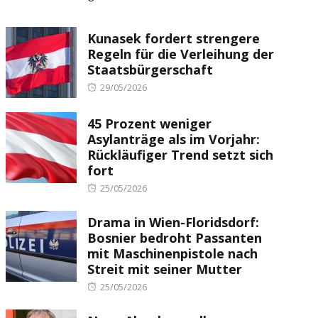
Kunasek fordert strengere
Regeln für die Verleihung der
Staatsbürgerschaft
Posted
29/05/2026
on
45 Prozent weniger
Asylanträge als im Vorjahr:
Rückläufiger Trend setzt sich
fort
Posted
25/05/2026
on
Drama in Wien-Floridsdorf:
Bosnier bedroht Passanten
mit Maschinenpistole nach
Streit mit seiner Mutter
Posted
25/05/2026
on