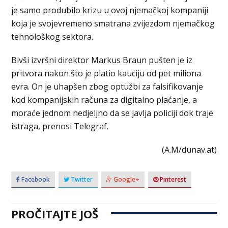
je samo produbilo krizu u ovoj njemačkoj kompaniji
koja je svojevremeno smatrana zvijezdom njemačkog
tehnološkog sektora.
Bivši izvršni direktor Markus Braun pušten je iz
pritvora nakon što je platio kauciju od pet miliona
evra. On je uhapšen zbog optužbi za falsifikovanje
kod kompanijskih računa za digitalno plaćanje, a
moraće jednom nedjeljno da se javlja policiji dok traje
istraga, prenosi Telegraf.
(A.M/dunav.at)
Facebook
Twitter
Google+
Pinterest
PROČITAJTE JOŠ