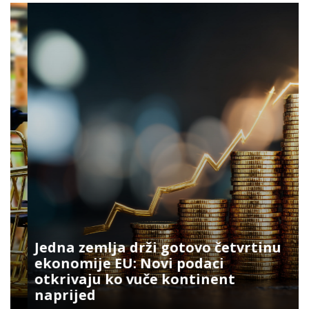
Jedna zemlja drži gotovo četvrtinu
ekonomije EU: Novi podaci
otkrivaju ko vuče kontinent
naprijed