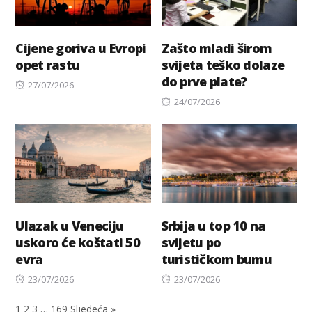
Cijene goriva u Evropi
Zašto mladi širom
opet rastu
svijeta teško dolaze
do prve plate?
Posted
27/07/2026
on
Posted
24/07/2026
on
Ulazak u Veneciju
Srbija u top 10 na
uskoro će koštati 50
svijetu po
evra
turističkom bumu
Posted
Posted
23/07/2026
23/07/2026
on
on
1
2
3
…
169
Sljedeća »