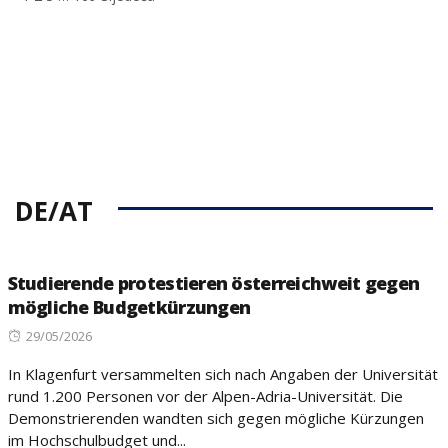
DE/AT
Studierende protestieren österreichweit gegen
mögliche Budgetkürzungen
Posted
29/05/2026
on
In Klagenfurt versammelten sich nach Angaben der Universität
rund 1.200 Personen vor der Alpen-Adria-Universität. Die
Demonstrierenden wandten sich gegen mögliche Kürzungen
im Hochschulbudget und...