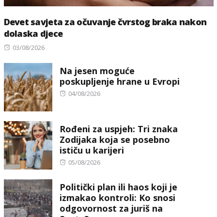
Devet savjeta za očuvanje čvrstog braka nakon
dolaska djece
Posted
03/08/2026
on
Na jesen moguće
poskupljenje hrane u Evropi
Posted
04/08/2026
on
Rođeni za uspjeh: Tri znaka
Zodijaka koja se posebno
ističu u karijeri
Posted
05/08/2026
on
Politički plan ili haos koji je
izmakao kontroli: Ko snosi
odgovornost za juriš na