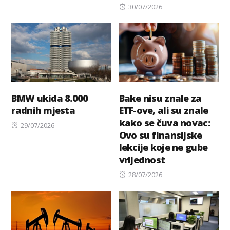
Posted
30/07/2026
on
BMW ukida 8.000
Bake nisu znale za
radnih mjesta
ETF-ove, ali su znale
kako se čuva novac:
Posted
29/07/2026
Ovo su finansijske
on
lekcije koje ne gube
vrijednost
Posted
28/07/2026
on