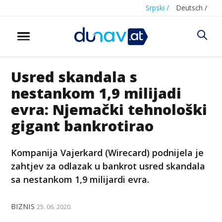
Srpski /
Deutsch /
Usred skandala s
nestankom 1,9 milijadi
evra: Njemački tehnološki
gigant bankrotirao
Kompanija Vajerkard (Wirecard) podnijela je
zahtjev za odlazak u bankrot usred skandala
sa nestankom 1,9 milijardi evra.
BIZNIS
25. 06. 2020.