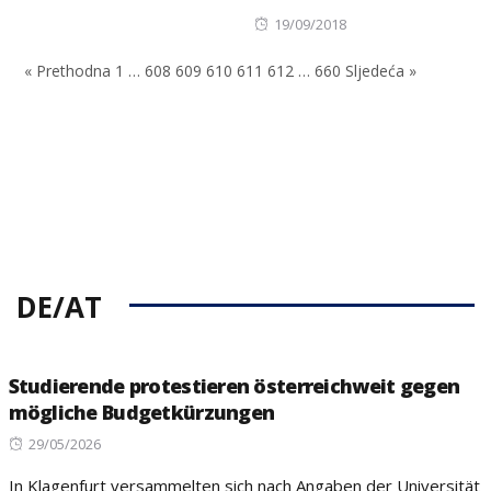
Posted
19/09/2018
on
« Prethodna
1
…
608
609
610
611
612
…
660
Sljedeća »
DE/AT
Studierende protestieren österreichweit gegen
mögliche Budgetkürzungen
Posted
29/05/2026
on
In Klagenfurt versammelten sich nach Angaben der Universität