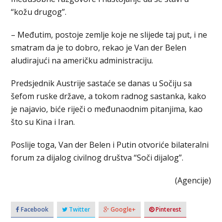
“kožu drugog”.
– Međutim, postoje zemlje koje ne slijede taj put, i ne
smatram da je to dobro, rekao je Van der Belen
aludirajući na američku administraciju.
Predsjednik Austrije sastaće se danas u Sočiju sa
šefom ruske države, a tokom radnog sastanka, kako
je najavio, biće riječi o međunaodnim pitanjima, kao
što su Kina i Iran.
Poslije toga, Van der Belen i Putin otvoriće bilateralni
forum za dijalog civilnog društva “Soči dijalog”.
(Agencije)
Facebook
Twitter
Google+
Pinterest