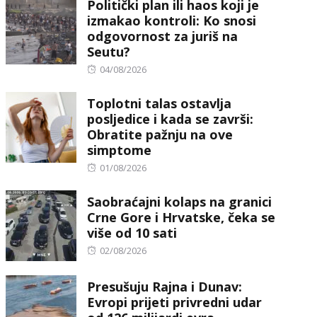
Politički plan ili haos koji je
izmakao kontroli: Ko snosi
odgovornost za juriš na
Seutu?
Posted
04/08/2026
on
Toplotni talas ostavlja
posljedice i kada se završi:
Obratite pažnju na ove
simptome
Posted
01/08/2026
on
Saobraćajni kolaps na granici
Crne Gore i Hrvatske, čeka se
više od 10 sati
Posted
02/08/2026
on
Presušuju Rajna i Dunav:
Evropi prijeti privredni udar