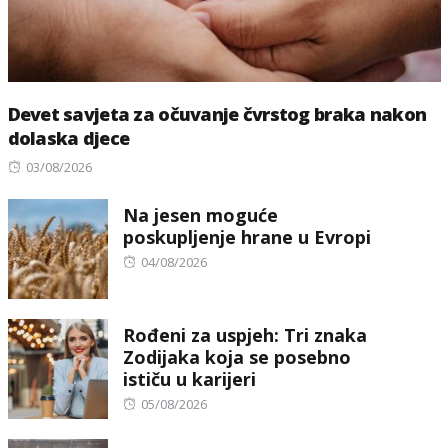
Devet savjeta za očuvanje čvrstog braka nakon
dolaska djece
Posted
03/08/2026
on
Na jesen moguće
poskupljenje hrane u Evropi
Posted
04/08/2026
on
Rođeni za uspjeh: Tri znaka
Zodijaka koja se posebno
ističu u karijeri
Posted
05/08/2026
on