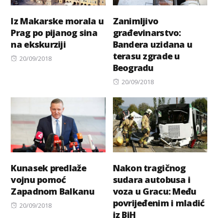
Iz Makarske morala u
Zanimljivo
Prag po pijanog sina
građevinarstvo:
na ekskurziji
Bandera uzidana u
terasu zgrade u
Posted
20/09/2018
Beogradu
on
Posted
20/09/2018
on
Kunasek predlaže
Nakon tragičnog
vojnu pomoć
sudara autobusa i
Zapadnom Balkanu
voza u Gracu: Među
povrijeđenim i mladić
Posted
20/09/2018
iz BiH
on