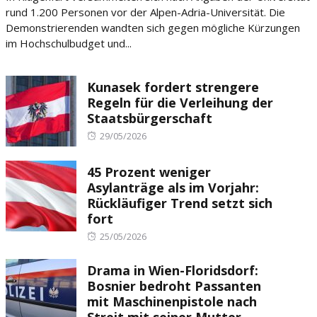
rund 1.200 Personen vor der Alpen-Adria-Universität. Die
Demonstrierenden wandten sich gegen mögliche Kürzungen
im Hochschulbudget und...
Kunasek fordert strengere
Regeln für die Verleihung der
Staatsbürgerschaft
Posted
29/05/2026
on
45 Prozent weniger
Asylanträge als im Vorjahr:
Rückläufiger Trend setzt sich
fort
Posted
25/05/2026
on
Drama in Wien-Floridsdorf:
Bosnier bedroht Passanten
mit Maschinenpistole nach