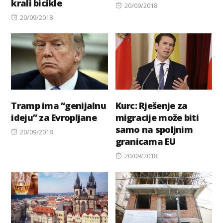
krali bicikle
Posted
20/09/2018
Posted
on
20/09/2018
on
Tramp ima “genijalnu
Kurc: Rješenje za
ideju” za Evropljane
migracije može biti
samo na spoljnim
Posted
20/09/2018
granicama EU
on
Posted
20/09/2018
on