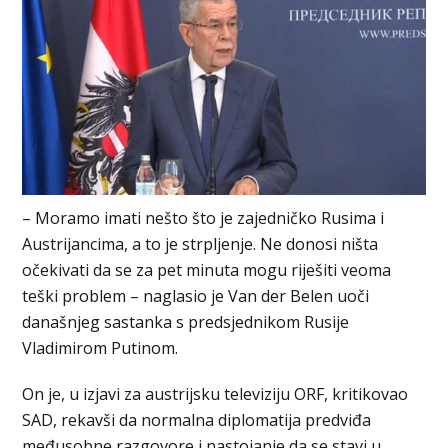
– Moramo imati nešto što je zajedničko Rusima i
Austrijancima, a to je strpljenje. Ne donosi ništa
očekivati da se za pet minuta mogu riješiti veoma
teški problem – naglasio je Van der Belen uoči
današnjeg sastanka s predsjednikom Rusije
Vladimirom Putinom.
On je, u izjavi za austrijsku televiziju ORF, kritikovao
SAD, rekavši da normalna diplomatija predviđa
međusobne razgovore i nastojanje da se stavi u