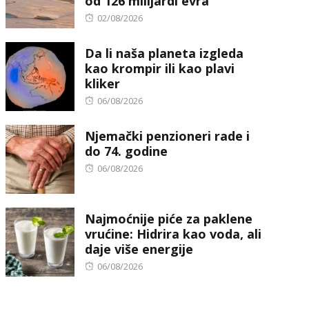
od 126 milijardi evra
Posted
02/08/2026
on
Da li naša planeta izgleda
kao krompir ili kao plavi
kliker
Posted
06/08/2026
on
Njemački penzioneri rade i
do 74. godine
Posted
06/08/2026
on
Najmoćnije piće za paklene
vrućine: Hidrira kao voda, ali
daje više energije
Posted
06/08/2026
on