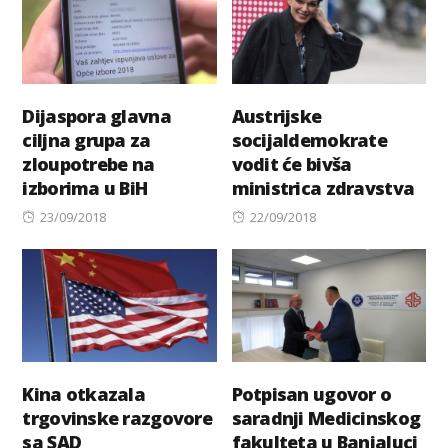
Dijaspora glavna
Austrijske
ciljna grupa za
socijaldemokrate
zloupotrebe na
vodit će bivša
izborima u BiH
ministrica zdravstva
Posted
Posted
23/09/2018
22/09/2018
on
on
Kina otkazala
Potpisan ugovor o
trgovinske razgovore
saradnji Medicinskog
sa SAD
fakulteta u Banjaluci