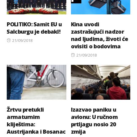
POLITIKO: Samit EU u
Kina uvodi
Salcburgu je debakl!
zastrašujući nadzor
nad ljudima, životi će
Posted
21/09/2018
ovisiti o bodovima
on
Posted
21/09/2018
on
Žrtvu pretukli
Izazvao paniku u
armaturnim
avionu: U ručnom
kliještima:
prtljagu nosio 20
Austrijanka i Bosanac
zmija