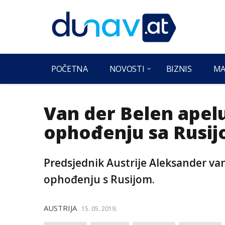
POČETNA
NOVOSTI
BIZNIS
MA
Van der Belen apelu
ophođenju sa Rusi
Predsjednik Austrije Aleksander van
ophođenju s Rusijom.
AUSTRIJA
15. 05. 2019.