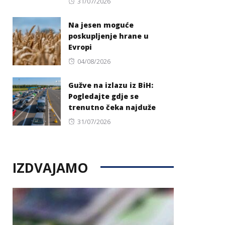
Posted
31/07/2026
on
Na jesen moguće
poskupljenje hrane u
Evropi
Posted
04/08/2026
on
Gužve na izlazu iz BiH:
Pogledajte gdje se
trenutno čeka najduže
Posted
31/07/2026
on
IZDVAJAMO