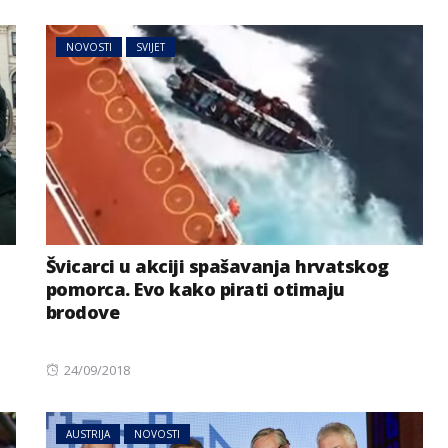
on
NOVOSTI
SVIJET
Švicarci u akciji spašavanja hrvatskog
pomorca. Evo kako pirati otimaju
brodove
Posted
24/09/2018
on
AUSTRIJA
NOVOSTI