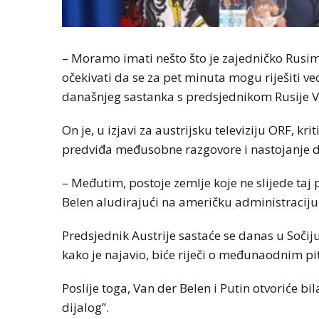
– Moramo imati nešto što je zajedničko Rusima 
očekivati da se za pet minuta mogu riješiti v
današnjeg sastanka s predsjednikom Rusije 
On je, u izjavi za austrijsku televiziju ORF, k
predviđa međusobne razgovore i nastojanje da
– Međutim, postoje zemlje koje ne slijede taj 
Belen aludirajući na američku administraciju
Predsjednik Austrije sastaće se danas u Soči
kako je najavio, biće riječi o međunaodnim pit
Poslije toga, Van der Belen i Putin otvoriće bi
dijalog”.