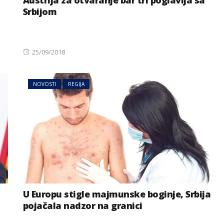
Austrija za otvaranje bar tri poglavlja sa
Srbijom
Posted
25/09/2018
on
NOVOSTI
REGIJA
U Europu stigle majmunske boginje, Srbija
pojačala nadzor na granici