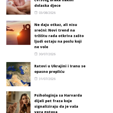
dolaska djece
Posted
03/08/2026
on
Ne daju otkaz, ali nisu
srećni: Novi trend na
tržištu rada otkriva zašto
ljudi ostaju na poslu koji
ne vole
Posted
30/07/2026
on
Ratovi u Ukrajini i Iranu se
opasno prepliću
Posted
31/07/2026
on
Psihologinja sa Harvarda
dijeli pet fraza koje
signaliziraju da je vaša
veza gotova