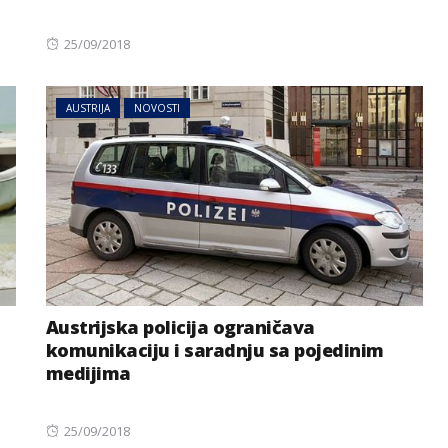
Posted
25/09/2018
on
AUSTRIJA
NOVOSTI
Austrijska policija ograničava
komunikaciju i saradnju sa pojedinim
medijima
Posted
25/09/2018