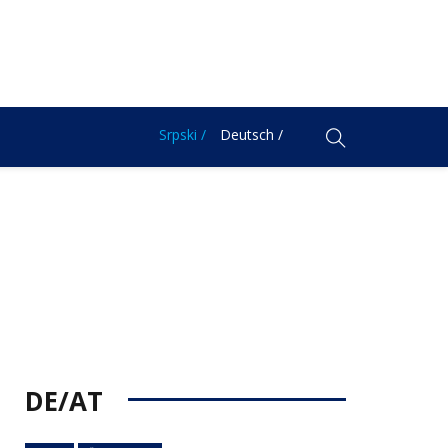
Srpski /
Deutsch /
DE/AT