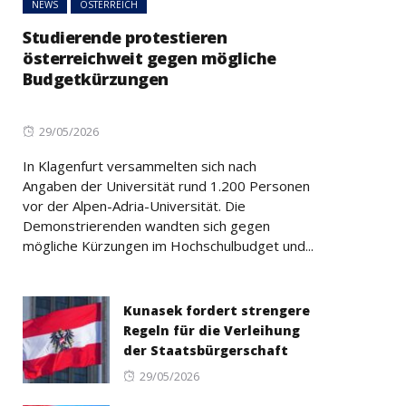
NEWS
ÖSTERREICH
Studierende protestieren
österreichweit gegen mögliche
Budgetkürzungen
Posted
29/05/2026
on
In Klagenfurt versammelten sich nach
Angaben der Universität rund 1.200 Personen
vor der Alpen-Adria-Universität. Die
Demonstrierenden wandten sich gegen
mögliche Kürzungen im Hochschulbudget und...
Kunasek fordert strengere
Regeln für die Verleihung
der Staatsbürgerschaft
Posted
29/05/2026
on