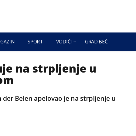
GAZIN
SPORT
VODIČI
GRAD BEČ
je na strpljenje u
jom
 der Belen apelovao je na strpljenje u