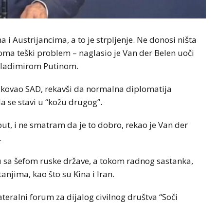
i Austrijancima, a to je strpljenje. Ne donosi ništa
eoma teški problem – naglasio je Van der Belen uoči
Vladimirom Putinom.
ritikovao SAD, rekavši da normalna diplomatija
 se stavi u “kožu drugog”.
put, i ne smatram da je to dobro, rekao je Van der
.
ju sa šefom ruske države, a tokom radnog sastanka,
anjima, kao što su Kina i Iran.
lateralni forum za dijalog civilnog društva “Soči