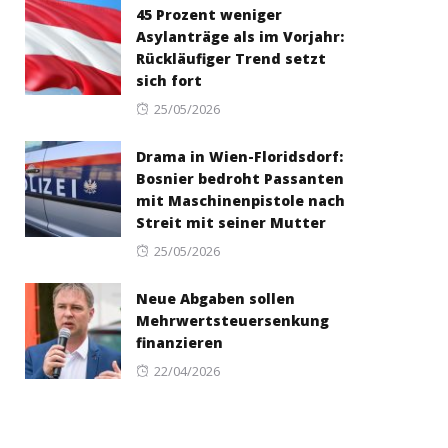
45 Prozent weniger
Asylanträge als im Vorjahr:
Rückläufiger Trend setzt
sich fort
Posted
25/05/2026
on
Drama in Wien-Floridsdorf:
Bosnier bedroht Passanten
mit Maschinenpistole nach
Streit mit seiner Mutter
Posted
25/05/2026
on
Neue Abgaben sollen
Mehrwertsteuersenkung
finanzieren
Posted
22/04/2026
on