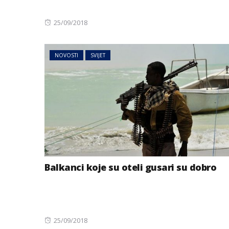
Posted
25/09/2018
on
NOVOSTI
SVIJET
Balkanci koje su oteli gusari su dobro
Posted
25/09/2018