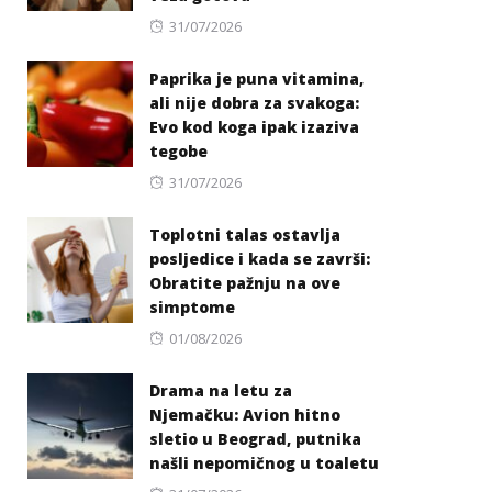
Posted
31/07/2026
on
Paprika je puna vitamina,
ali nije dobra za svakoga:
Evo kod koga ipak izaziva
tegobe
Posted
31/07/2026
on
Toplotni talas ostavlja
posljedice i kada se završi:
Obratite pažnju na ove
simptome
Posted
01/08/2026
on
Drama na letu za
Njemačku: Avion hitno
sletio u Beograd, putnika
našli nepomičnog u toaletu