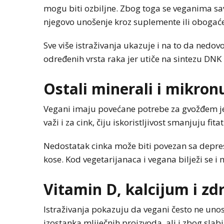
mogu biti ozbiljne. Zbog toga se veganima sa
njegovo unošenje kroz suplemente ili obogać
Sve više istraživanja ukazuje i na to da nedo
određenih vrsta raka jer utiče na sintezu DNK
Ostali minerali i mikronu
Vegani imaju povećane potrebe za gvožđem jer 
važi i za cink, čiju iskoristljivost smanjuju fitat
Nedostatak cinka može biti povezan sa depr
kose. Kod vegetarijanaca i vegana bilježi se i
Vitamin D, kalcijum i zdr
Istraživanja pokazuju da vegani često ne uno
izostanka mliječnih proizvoda, ali i zbog slabi