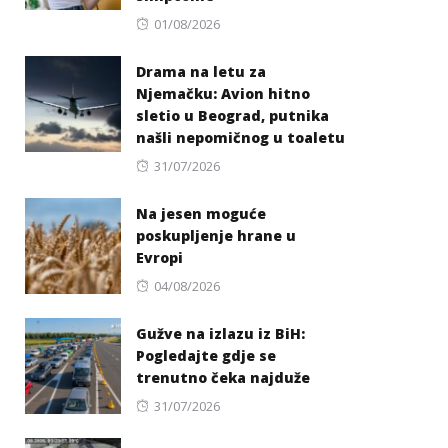
Posted
01/08/2026
on
Drama na letu za
Njemačku: Avion hitno
sletio u Beograd, putnika
našli nepomičnog u toaletu
Posted
31/07/2026
on
Na jesen moguće
poskupljenje hrane u
Evropi
Posted
04/08/2026
on
Gužve na izlazu iz BiH:
Pogledajte gdje se
trenutno čeka najduže
Posted
31/07/2026
on