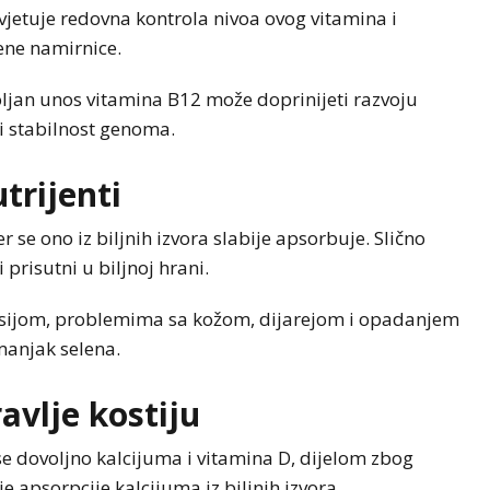
vjetuje redovna kontrola nivoa ovog vitamina i
ene namirnice.
voljan unos vitamina B12 može doprinijeti razvoju
 i stabilnost genoma.
trijenti
se ono iz biljnih izvora slabije apsorbuje. Slično
i prisutni u biljnoj hrani.
esijom, problemima sa kožom, dijarejom i opadanjem
 manjak selena.
avlje kostiju
se dovoljno kalcijuma i vitamina D, dijelom zbog
je apsorpcije kalcijuma iz biljnih izvora.