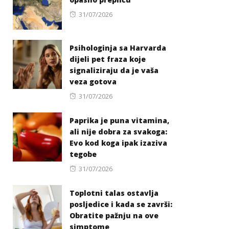
Posted
31/07/2026
on
Psihologinja sa Harvarda
dijeli pet fraza koje
signaliziraju da je vaša
veza gotova
Posted
31/07/2026
on
Paprika je puna vitamina,
ali nije dobra za svakoga:
Evo kod koga ipak izaziva
tegobe
Posted
31/07/2026
on
Toplotni talas ostavlja
posljedice i kada se završi:
Obratite pažnju na ove
simptome