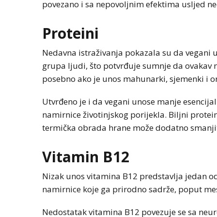
povezano i sa nepovoljnim efektima usljed ned
Proteini
Nedavna istraživanja pokazala su da vegani 
grupa ljudi, što potvrđuje sumnje da ovakav 
posebno ako je unos mahunarki, sjemenki i o
Utvrđeno je i da vegani unose manje esencij
namirnice životinjskog porijekla. Biljni protein
termička obrada hrane može dodatno smanjiti 
Vitamin B12
Nizak unos vitamina B12 predstavlja jedan od
namirnice koje ga prirodno sadrže, poput mesa,
Nedostatak vitamina B12 povezuje se sa neu