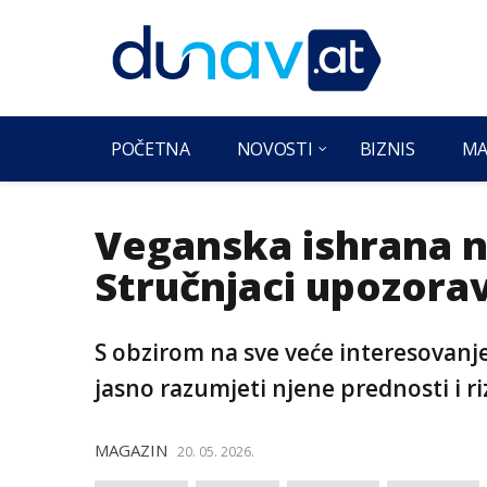
POČETNA
NOVOSTI
BIZNIS
MA
Veganska ishrana n
Stručnjaci upozorav
S obzirom na sve veće interesovanje
jasno razumjeti njene prednosti i ri
MAGAZIN
20. 05. 2026.