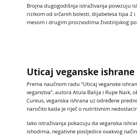
Brojna dugogodišnja istraživanja povezuju 
rizikom od srčanih bolesti, dijabetesa tipa 2
mesom i drugim proizvodima životinjskog por
Uticaj veganske ishrane 
Prema naučnom radu “Uticaj veganske ishrane
veganstva”, autora Atula Balija i Rupe Naik,
Cureus, veganska ishrana uz određene prednost
naročito kada je riječ o nutritivnim nedostaci
Iako istraživanja pokazuju da veganska ishra
ishodima, negativne posljedice ovakvog načina