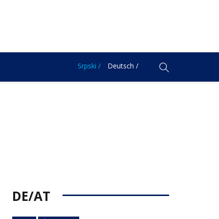
Srpski /
Deutsch /
DE/AT