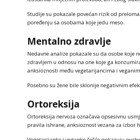
Studije su pokazale povećan rizik od preloma 
poređenju sa osobama koje jedu meso.
Mentalno zdravlje
Nedavne analize pokazale su da osobe koje 
zdravljem u odnosu na one koje ga konzumiraju
anksioznosti među vegetarijancima i veganim
Posebno su žene bile sklonije negativnim efe
Ortoreksija
Ortoreksija nervoza označava opsesivnu usmje
pravila ishrane, anksioznost vezana za izbor h
Vegetarijanke i veganke češće pokazuju ova