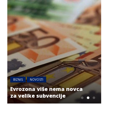
BIZNIS
NOVOSTI
AUSTRIJA
NO
Evrozona više nema novca
Jake grml
za velike subvencije
dijelovim