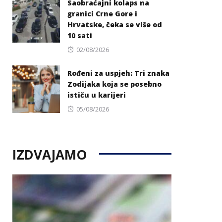
Saobraćajni kolaps na
granici Crne Gore i
Hrvatske, čeka se više od
10 sati
Posted
02/08/2026
on
Rođeni za uspjeh: Tri znaka
Zodijaka koja se posebno
ističu u karijeri
Posted
05/08/2026
on
IZDVAJAMO