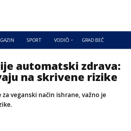
GAZIN
SPORT
VODIČI
GRAD BEČ
ije automatski zdrava:
aju na skrivene rizike
 za veganski način ishrane, važno je
zike.