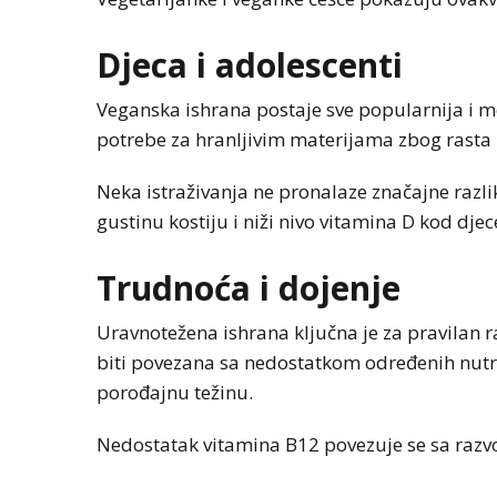
Djeca i adolescenti
Veganska ishrana postaje sve popularnija i 
potrebe za hranljivim materijama zbog rasta i
Neka istraživanja ne pronalaze značajne razl
gustinu kostiju i niži nivo vitamina D kod djec
Trudnoća i dojenje
AUSTRIJA
NOVOSTI
Uravnotežena ishrana ključna je za pravilan 
Jake grmljavine 
biti povezana sa nedostatkom određenih nutri
dijelovima Austr
porođajnu težinu.
Nedostatak vitamina B12 povezuje se sa raz