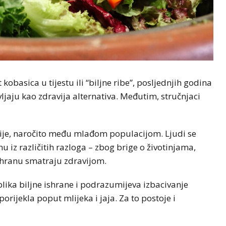
obasica u tijestu ili “biljne ribe”, posljednjih godina
ljaju kao zdravija alternativa. Međutim, stručnjaci
nije, naročito među mlađom populacijom. Ljudi se
u iz različitih razloga – zbog brige o životinjama,
 ishranu smatraju zdravijom.
lika biljne ishrane i podrazumijeva izbacivanje
porijekla poput mlijeka i jaja. Za to postoje i