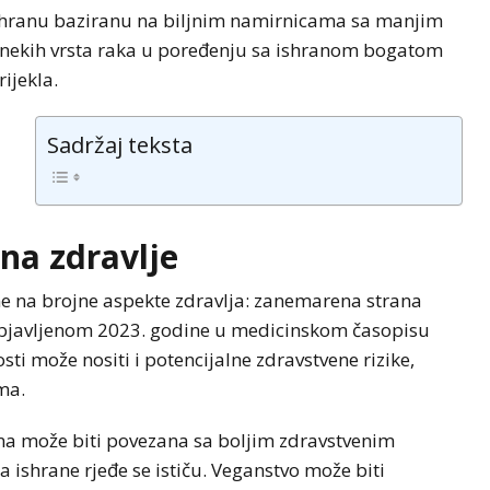
ishranu baziranu na biljnim namirnicama sa manjim
 i nekih vrsta raka u poređenju sa ishranom bogatom
ijekla.
Sadržaj teksta
na zdravlje
 na brojne aspekte zdravlja: zanemarena strana
 objavljenom 2023. godine u medicinskom časopisu
i može nositi i potencijalne zdravstvene rizike,
ma.
na može biti povezana sa boljim zdravstvenim
 ishrane rjeđe se ističu. Veganstvo može biti