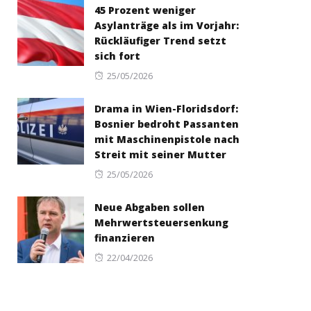
45 Prozent weniger
Asylanträge als im Vorjahr:
Rückläufiger Trend setzt
sich fort
Posted
25/05/2026
on
Drama in Wien-Floridsdorf:
Bosnier bedroht Passanten
mit Maschinenpistole nach
Streit mit seiner Mutter
Posted
25/05/2026
on
Neue Abgaben sollen
Mehrwertsteuersenkung
finanzieren
Posted
22/04/2026
on