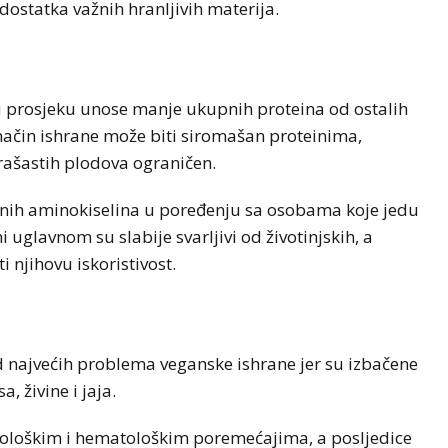
ostatka važnih hranljivih materija.
u prosjeku unose manje ukupnih proteina od ostalih
način ishrane može biti siromašan proteinima,
rašastih plodova ograničen.
alnih aminokiselina u poređenju sa osobama koje jedu
i uglavnom su slabije svarljivi od životinjskih, a
njihovu iskoristivost.
 najvećih problema veganske ishrane jer su izbačene
 živine i jaja.
rološkim i hematološkim poremećajima, a posljedice