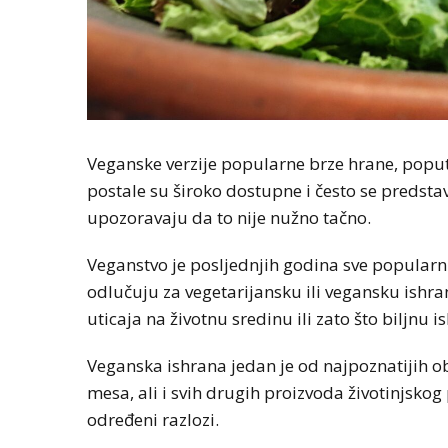
Veganske verzije popularne brze hrane, poput k
postale su široko dostupne i često se predstav
upozoravaju da to nije nužno tačno.
Veganstvo je posljednjih godina sve popular
odlučuju za vegetarijansku ili vegansku ishran
uticaja na životnu sredinu ili zato što biljnu
Veganska ishrana jedan je od najpoznatijih ob
mesa, ali i svih drugih proizvoda životinjskog 
određeni razlozi.