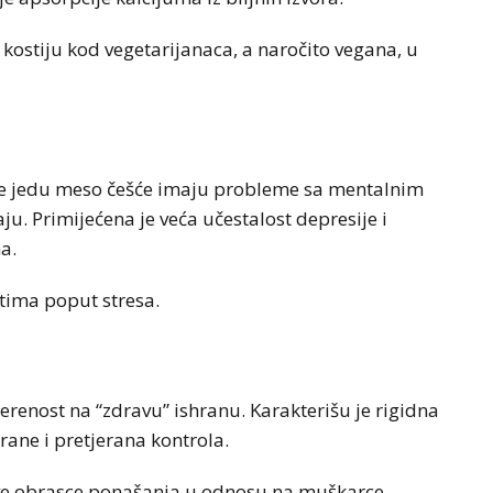
kostiju kod vegetarijanaca, a naročito vegana, u
ne jedu meso češće imaju probleme sa mentalnim
. Primijećena je veća učestalost depresije i
a.
ktima poput stresa.
renost na “zdravu” ishranu. Karakterišu je rigidna
rane i pretjerana kontrola.
kve obrasce ponašanja u odnosu na muškarce.