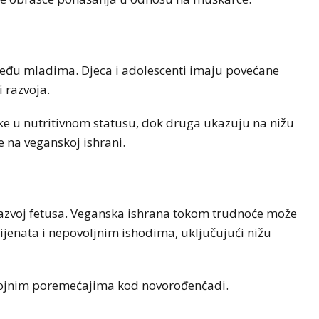
među mladima. Djeca i adolescenti imaju povećane
 razvoja.
ike u nutritivnom statusu, dok druga ukazuju na nižu
e na veganskoj ishrani.
MAGAZIN
NOVOSTI
AI sve više radi umjesto nas:
razvoj fetusa. Veganska ishrana tokom trudnoće može
prijete
Postajemo li zbog toga
jenata i nepovoljnim ishodima, uključujući nižu
ije
gluplji?
vojnim poremećajima kod novorođenčadi.