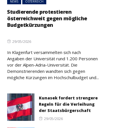
NEWS
ÖSTERREICH
Studierende protestieren
österreichweit gegen mögliche
Budgetkürzungen
Posted
29/05/2026
on
In Klagenfurt versammelten sich nach
Angaben der Universität rund 1.200 Personen
vor der Alpen-Adria-Universität. Die
Demonstrierenden wandten sich gegen
mögliche Kürzungen im Hochschulbudget und...
Kunasek fordert strengere
Regeln für die Verleihung
der Staatsbürgerschaft
Posted
29/05/2026
on