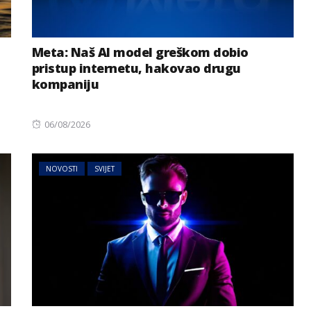
Meta: Naš AI model greškom dobio
pristup internetu, hakovao drugu
kompaniju
Posted
06/08/2026
on
NOVOSTI
SVIJET