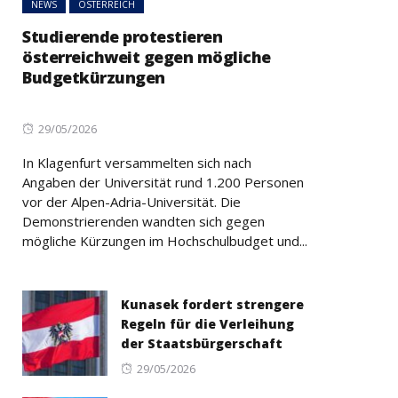
NEWS
ÖSTERREICH
Studierende protestieren
österreichweit gegen mögliche
Budgetkürzungen
Posted
29/05/2026
on
In Klagenfurt versammelten sich nach
Angaben der Universität rund 1.200 Personen
vor der Alpen-Adria-Universität. Die
Demonstrierenden wandten sich gegen
mögliche Kürzungen im Hochschulbudget und...
Kunasek fordert strengere
Regeln für die Verleihung
der Staatsbürgerschaft
Posted
29/05/2026
on