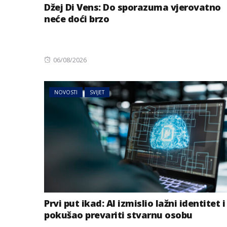
Džej Di Vens: Do sporazuma vjerovatno
neće doći brzo
Posted
06/08/2026
on
NOVOSTI
SVIJET
Prvi put ikad: AI izmislio lažni identitet i
pokušao prevariti stvarnu osobu