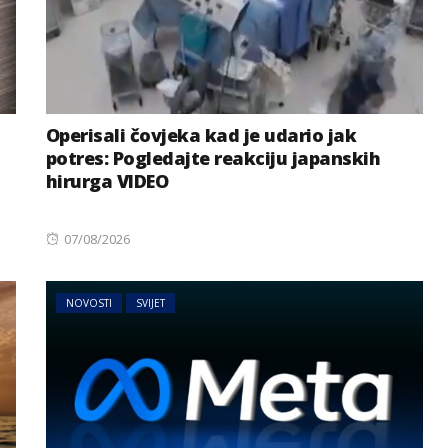
Operisali čovjeka kad je udario jak
potres: Pogledajte reakciju japanskih
hirurga VIDEO
Posted
07/08/2026
on
NOVOSTI
SVIJET