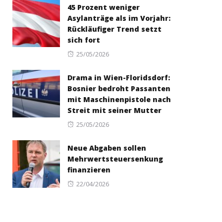
45 Prozent weniger
Asylanträge als im Vorjahr:
Rückläufiger Trend setzt
sich fort
Posted
25/05/2026
on
Drama in Wien-Floridsdorf:
Bosnier bedroht Passanten
mit Maschinenpistole nach
Streit mit seiner Mutter
Posted
25/05/2026
on
Neue Abgaben sollen
Mehrwertsteuersenkung
finanzieren
Posted
22/04/2026
on