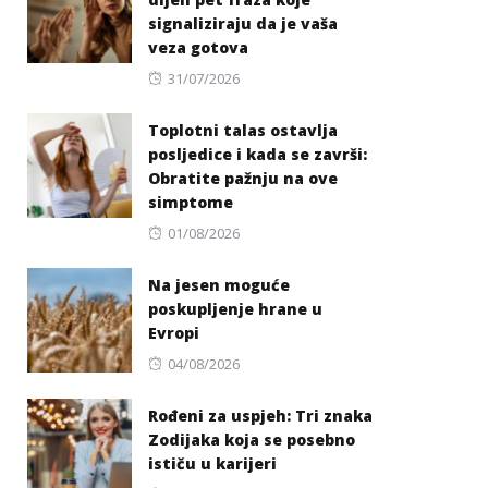
signaliziraju da je vaša
veza gotova
Posted
31/07/2026
on
Toplotni talas ostavlja
posljedice i kada se završi:
Obratite pažnju na ove
simptome
Posted
01/08/2026
on
Na jesen moguće
poskupljenje hrane u
Evropi
Posted
04/08/2026
on
Rođeni za uspjeh: Tri znaka
Zodijaka koja se posebno
ističu u karijeri