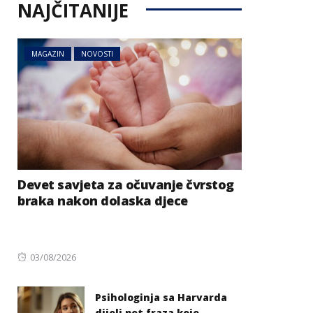
NAJČITANIJE
MAGAZIN
NOVOSTI
Devet savjeta za očuvanje čvrstog
braka nakon dolaska djece
Posted
03/08/2026
on
Psihologinja sa Harvarda
dijeli pet fraza koje