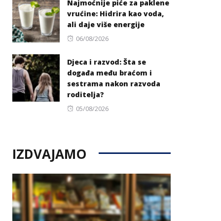
Najmoćnije piće za paklene
vrućine: Hidrira kao voda,
ali daje više energije
Posted
06/08/2026
on
Djeca i razvod: Šta se
događa među braćom i
sestrama nakon razvoda
roditelja?
Posted
05/08/2026
on
IZDVAJAMO