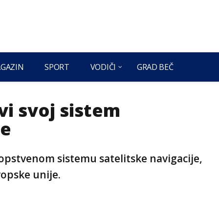
GAZIN
SPORT
VODIČI
GRAD BEČ
vi svoj sistem
je
 sopstvenom sistemu satelitske navigacije,
ropske unije.