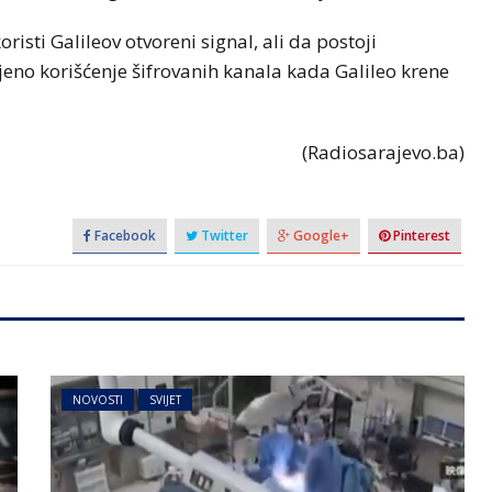
risti Galileov otvoreni signal, ali da postoji
njeno korišćenje šifrovanih kanala kada Galileo krene
(Radiosarajevo.ba)
Facebook
Twitter
Google+
Pinterest
NOVOSTI
SVIJET