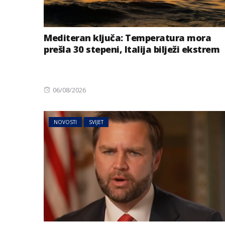
Mediteran ključa: Temperatura mora
prešla 30 stepeni, Italija bilježi ekstrem
Posted
06/08/2026
on
NOVOSTI
SVIJET