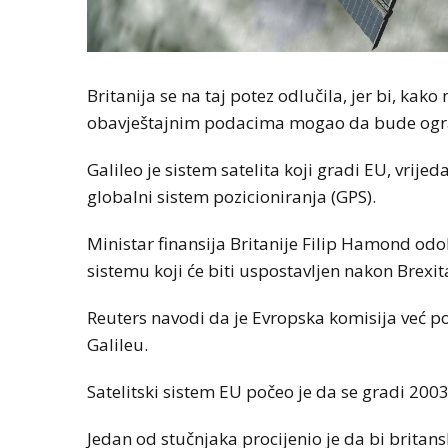
Britanija se na taj potez odlučila, jer bi, kako
obavještajnim podacima mogao da bude ogra
Galileo je sistem satelita koji gradi EU, vrije
globalni sistem pozicioniranja (GPS).
Ministar finansija Britanije Filip Hamond odob
sistemu koji će biti uspostavljen nakon Brexit
Reuters navodi da je Evropska komisija već poč
Galileu.
Satelitski sistem EU počeo je da se gradi 200
Jedan od stučnjaka procijenio je da bi britans