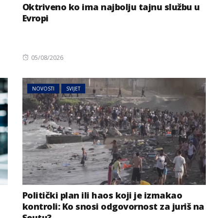
Oktriveno ko ima najbolju tajnu službu u
Evropi
Posted
05/08/2026
on
NOVOSTI
SVIJET
Politički plan ili haos koji je izmakao
kontroli: Ko snosi odgovornost za juriš na
Seutu?