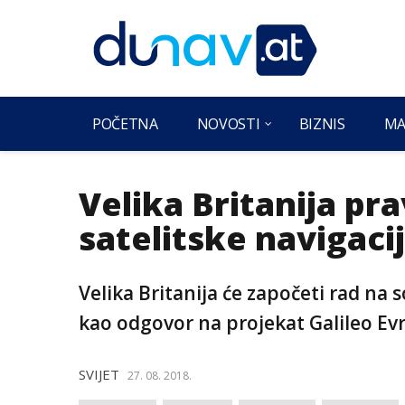
POČETNA
NOVOSTI
BIZNIS
MA
Velika Britanija pra
satelitske navigaci
Velika Britanija će započeti rad na
kao odgovor na projekat Galileo Ev
SVIJET
27. 08. 2018.