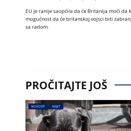
EU je ranije saopćila da će Britanija moći da ko
mogućnost da će britanskoj
vojsci biti zabra
sa radom.
PROČITAJTE JOŠ
NOVOSTI
SVIJET