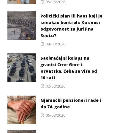
Posted
05/08/2026
on
Politički plan ili haos koji je
izmakao kontroli: Ko snosi
odgovornost za juriš na
Seutu?
Posted
04/08/2026
on
Saobraćajni kolaps na
granici Crne Gore i
Hrvatske, čeka se više od
10 sati
Posted
02/08/2026
on
Njemački penzioneri rade i
do 74. godine
Posted
06/08/2026
on