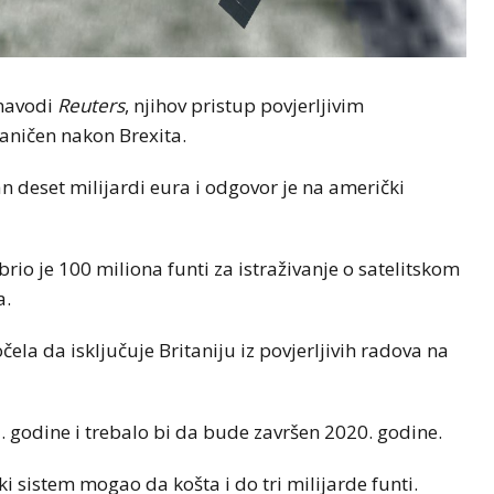
 navodi
Reuters
, njihov pristup povjerljivim
ničen nakon Brexita.
dan deset milijardi eura i odgovor je na američki
rio je 100 miliona funti za istraživanje o satelitskom
a.
ela da isključuje Britaniju iz povjerljivih radova na
3. godine i trebalo bi da bude završen 2020. godine.
ki sistem mogao da košta i do tri milijarde funti.