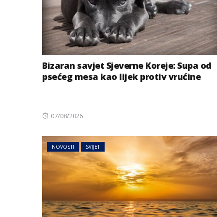
Bizaran savjet Sjeverne Koreje: Supa od
psećeg mesa kao lijek protiv vrućine
Posted
07/08/2026
on
NOVOSTI
SVIJET