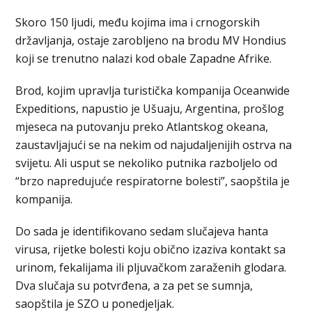
Skoro 150 ljudi, među kojima ima i crnogorskih
državljanja, ostaje zarobljeno na brodu MV Hondius
koji se trenutno nalazi kod obale Zapadne Afrike.
Brod, kojim upravlja turistička kompanija Oceanwide
Expeditions, napustio je Ušuaju, Argentina, prošlog
mjeseca na putovanju preko Atlantskog okeana,
zaustavljajući se na nekim od najudaljenijih ostrva na
svijetu. Ali usput se nekoliko putnika razboljelo od
“brzo napredujuće respiratorne bolesti”, saopštila je
kompanija.
Do sada je identifikovano sedam slučajeva hanta
virusa, rijetke bolesti koju obično izaziva kontakt sa
urinom, fekalijama ili pljuvačkom zaraženih glodara.
Dva slučaja su potvrđena, a za pet se sumnja,
saopštila je SZO u ponedjeljak.