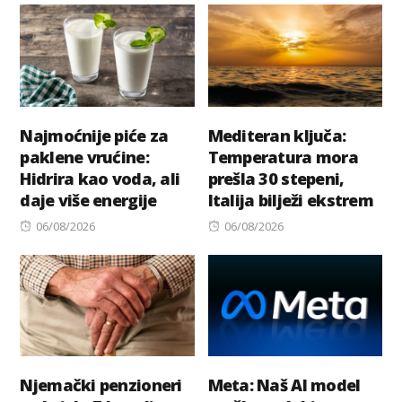
Najmoćnije piće za
Mediteran ključa:
paklene vrućine:
Temperatura mora
Hidrira kao voda, ali
prešla 30 stepeni,
daje više energije
Italija bilježi ekstrem
Posted
Posted
06/08/2026
06/08/2026
on
on
Njemački penzioneri
Meta: Naš AI model