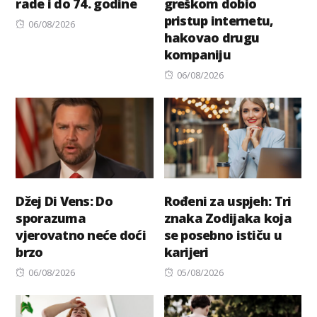
rade i do 74. godine
greškom dobio
pristup internetu,
Posted
06/08/2026
hakovao drugu
on
kompaniju
Posted
06/08/2026
on
Džej Di Vens: Do
Rođeni za uspjeh: Tri
sporazuma
znaka Zodijaka koja
vjerovatno neće doći
se posebno ističu u
brzo
karijeri
Posted
Posted
06/08/2026
05/08/2026
on
on