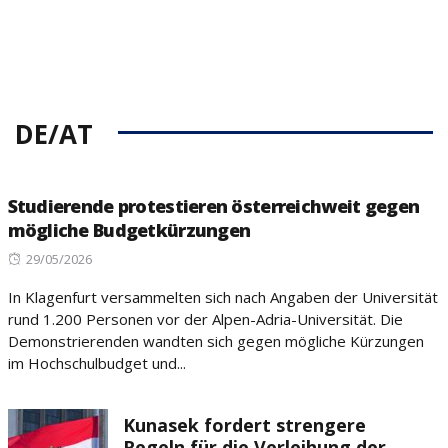
DE/AT
Studierende protestieren österreichweit gegen
mögliche Budgetkürzungen
Posted
29/05/2026
on
In Klagenfurt versammelten sich nach Angaben der Universität
rund 1.200 Personen vor der Alpen-Adria-Universität. Die
Demonstrierenden wandten sich gegen mögliche Kürzungen
im Hochschulbudget und...
Kunasek fordert strengere
Regeln für die Verleihung der