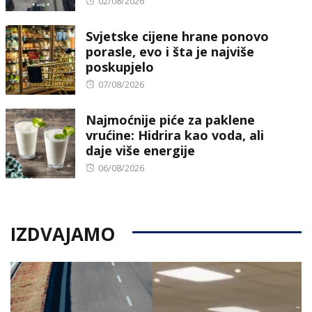
02/08/2026
on
Svjetske cijene hrane ponovo
porasle, evo i šta je najviše
poskupjelo
Posted
07/08/2026
on
Najmoćnije piće za paklene
vrućine: Hidrira kao voda, ali
daje više energije
Posted
06/08/2026
on
IZDVAJAMO