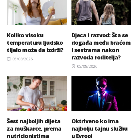
Koliko visoku
Djeca i razvod: Šta se
temperaturu ljudsko
događa među braćom
tijelo može da izdrži?
i sestrama nakon
razvoda roditelja?
Posted
05/08/2026
on
Posted
05/08/2026
on
Šest najboljih dijeta
Oktriveno ko ima
za muškarce, prema
najbolju tajnu službu
nutricionistima
u Evropi