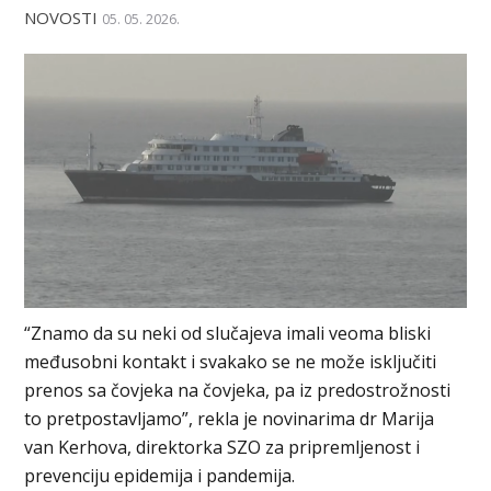
NOVOSTI
05. 05. 2026.
“Znamo da su neki od slučajeva imali veoma bliski
međusobni kontakt i svakako se ne može isključiti
prenos sa čovjeka na čovjeka, pa iz predostrožnosti
to pretpostavljamo”, rekla je novinarima dr Marija
van Kerhova, direktorka SZO za pripremljenost i
prevenciju epidemija i pandemija.