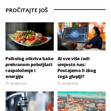
PROČITAJTE JOŠ
Psiholog otkriva kako
AI sve više radi
prehranom poboljšati
umjesto nas:
raspoloženje i
Postajemo li zbog
energiju
toga gluplji?
Posted
Posted
06/08/2026
06/08/2026
on
on