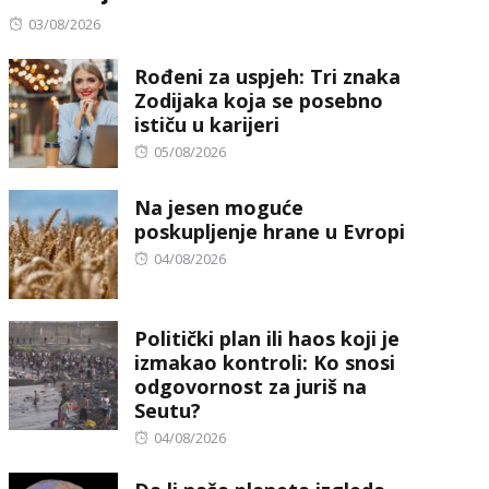
Posted
03/08/2026
on
Rođeni za uspjeh: Tri znaka
Zodijaka koja se posebno
ističu u karijeri
Posted
05/08/2026
on
Na jesen moguće
poskupljenje hrane u Evropi
Posted
04/08/2026
on
Politički plan ili haos koji je
izmakao kontroli: Ko snosi
odgovornost za juriš na
Seutu?
Posted
04/08/2026
on