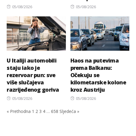
Posted
Posted
05/08/2026
05/08/2026
on
on
U Italiji automobili
Haos na putevima
staju iako je
prema Balkanu:
rezervoar pun: sve
Očekuju se
više slučajeva
kilometarske kolone
razrijeđenog goriva
kroz Austriju
Posted
Posted
05/08/2026
05/08/2026
on
on
« Prethodna
1
2
3
4
…
658
Sljedeća »