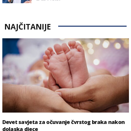
on
NAJČITANIJE
Devet savjeta za očuvanje čvrstog braka nakon
dolaska djece