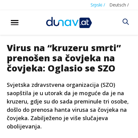
Srpski /
Deutsch /
Virus na “kruzeru smrti”
prenošen sa čovjeka na
čovjeka: Oglasio se SZO
Svjetska zdravstvena organizacija (SZO)
saopštila je u utorak da je moguće da je na
kruzeru, gdje su do sada preminule tri osobe,
došlo do prenosa hanta virusa sa čovjeka na
čovjeka. Zabilježeno je više slučajeva
obolijevanja.