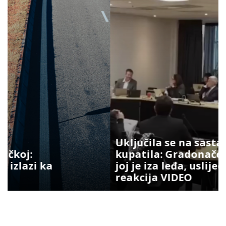
Uključila se na sastanak iz
kupatila: Gradonačelnik vidio šta
joj je iza leđa, uslijedila hit
reakcija VIDEO