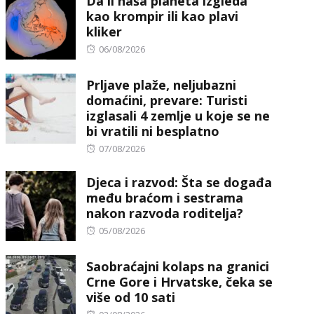
Da li naša planeta izgleda
kao krompir ili kao plavi
kliker
Posted
06/08/2026
on
Prljave plaže, neljubazni
domaćini, prevare: Turisti
izglasali 4 zemlje u koje se ne
bi vratili ni besplatno
Posted
07/08/2026
on
Djeca i razvod: Šta se događa
među braćom i sestrama
nakon razvoda roditelja?
Posted
05/08/2026
on
Saobraćajni kolaps na granici
Crne Gore i Hrvatske, čeka se
više od 10 sati
Posted