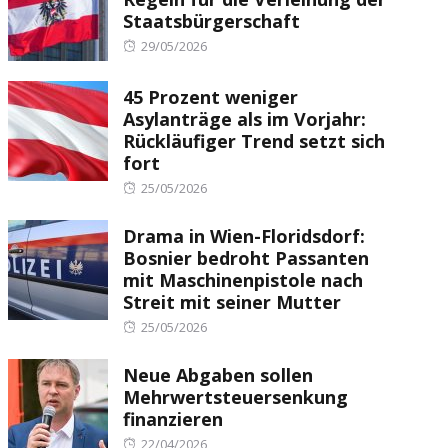
Staatsbürgerschaft
Posted
29/05/2026
on
45 Prozent weniger
Asylanträge als im Vorjahr:
Rückläufiger Trend setzt sich
fort
Posted
25/05/2026
on
Drama in Wien-Floridsdorf:
Bosnier bedroht Passanten
mit Maschinenpistole nach
Streit mit seiner Mutter
Posted
25/05/2026
on
Neue Abgaben sollen
Mehrwertsteuersenkung
finanzieren
Posted
22/04/2026