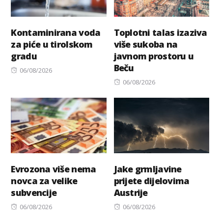
Kontaminirana voda
Toplotni talas izaziva
za piće u tirolskom
više sukoba na
gradu
javnom prostoru u
Beču
Posted
06/08/2026
on
Posted
06/08/2026
on
Evrozona više nema
Jake grmljavine
novca za velike
prijete dijelovima
subvencije
Austrije
Posted
Posted
06/08/2026
06/08/2026
on
on