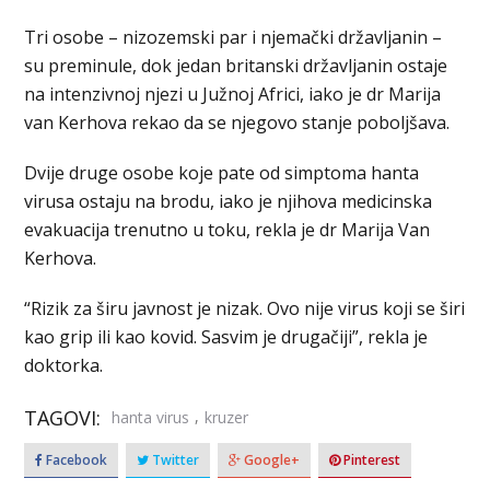
Tri osobe – nizozemski par i njemački državljanin –
su preminule, dok jedan britanski državljanin ostaje
na intenzivnoj njezi u Južnoj Africi, iako je dr Marija
van Kerhova rekao da se njegovo stanje poboljšava.
Dvije druge osobe koje pate od simptoma hanta
virusa ostaju na brodu, iako je njihova medicinska
evakuacija trenutno u toku, rekla je dr Marija Van
Kerhova.
“Rizik za širu javnost je nizak. Ovo nije virus koji se širi
kao grip ili kao kovid. Sasvim je drugačiji”, rekla je
doktorka.
TAGOVI:
,
hanta virus
kruzer
Facebook
Twitter
Google+
Pinterest