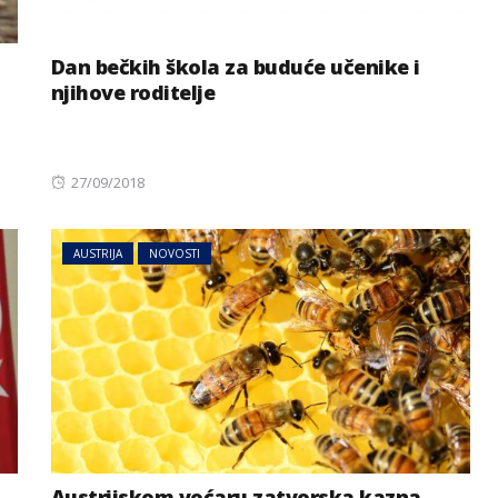
Dan bečkih škola za buduće učenike i
njihove roditelje
Posted
27/09/2018
on
AUSTRIJA
NOVOSTI
Austrijskom voćaru zatvorska kazna