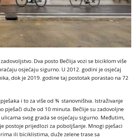
 zadovoljstvo. Dva posto Bečlija vozi se biciklom više
raćaju osjećaju sigurno. U 2012. godini je osjećaj
ika, dok je 2019. godine taj postotak porastao na 72
ješaka i to za više od ¾ stanovništva. Istraživanje
 pješači duže od 10 minuta. Bečlije su zadovoljne
a ulicama svog grada se osjećaju sigurno. Međutim,
je postoje prijedlozi za poboljšanje. Mnogi pješaci
rima ili biciklistima, duže zelene trase sa