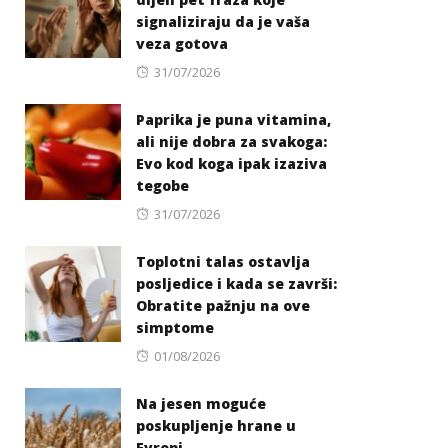
signaliziraju da je vaša
veza gotova
Posted
31/07/2026
on
Paprika je puna vitamina,
ali nije dobra za svakoga:
Evo kod koga ipak izaziva
tegobe
Posted
31/07/2026
on
Toplotni talas ostavlja
posljedice i kada se završi:
Obratite pažnju na ove
simptome
Posted
01/08/2026
on
Na jesen moguće
poskupljenje hrane u
Evropi