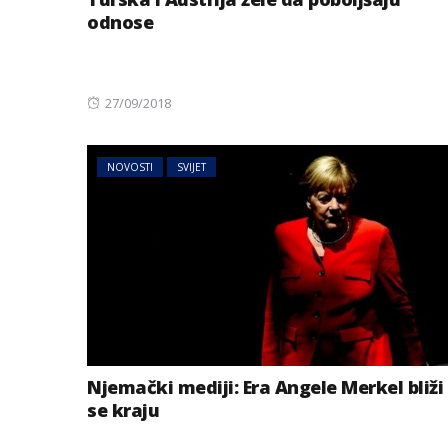
odnose
Posted
27/09/2018
on
NOVOSTI
SVIJET
BIZNIS
Energetski probl
niskog vodostaj
Njemački mediji: Era Angele Merkel bliži
se kraju