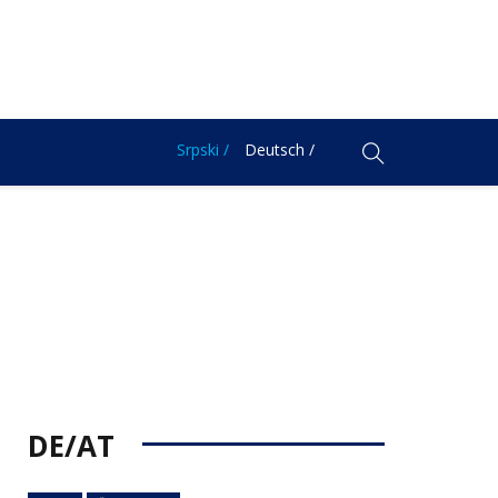
Srpski /
Deutsch /
DE/AT