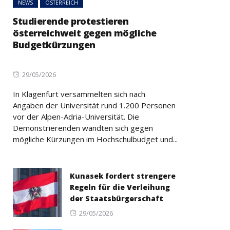
NEWS
ÖSTERREICH
Studierende protestieren
österreichweit gegen mögliche
Budgetkürzungen
Posted
29/05/2026
on
In Klagenfurt versammelten sich nach
Angaben der Universität rund 1.200 Personen
vor der Alpen-Adria-Universität. Die
Demonstrierenden wandten sich gegen
mögliche Kürzungen im Hochschulbudget und...
Kunasek fordert strengere
Regeln für die Verleihung
der Staatsbürgerschaft
Posted
29/05/2026
on