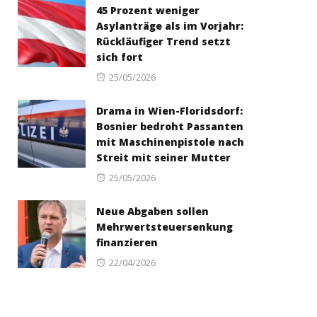
45 Prozent weniger
Asylanträge als im Vorjahr:
Rückläufiger Trend setzt
sich fort
Posted
25/05/2026
on
Drama in Wien-Floridsdorf:
Bosnier bedroht Passanten
mit Maschinenpistole nach
Streit mit seiner Mutter
Posted
25/05/2026
on
Neue Abgaben sollen
Mehrwertsteuersenkung
finanzieren
Posted
22/04/2026
on