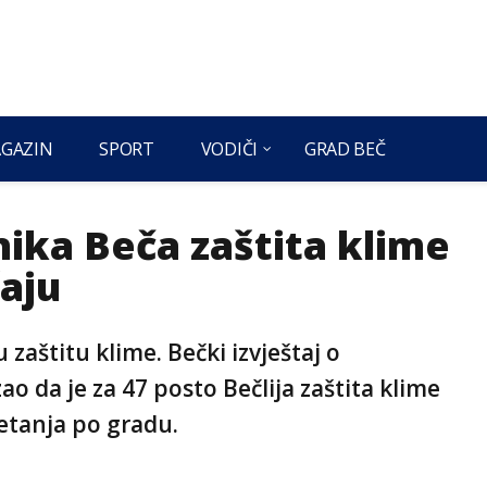
GAZIN
SPORT
VODIČI
GRAD BEČ
ika Beča zaštita klime
aju
 zaštitu klime. Bečki izvještaj o
o da je za 47 posto Bečlija zaštita klime
etanja po gradu.