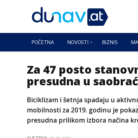
POČETNA
NOVOSTI
BIZNIS
MA
Za 47 posto stanovn
presudna u saobrać
Biciklizam i šetnja spadaju u aktivnu
mobilnosti za 2019. godinu je pokaza
presudna prilikom izbora načina kr
AUSTRIJA