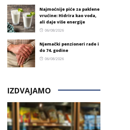
on
Najmoćnije piće za paklene
vrućine: Hidrira kao voda,
ali daje više energije
Posted
06/08/2026
on
Njemački penzioneri rade i
do 74. godine
Posted
06/08/2026
on
IZDVAJAMO