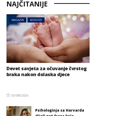
NAJČITANIJE
MAGAZIN
NOVOSTI
Devet savjeta za očuvanje čvrstog
braka nakon dolaska djece
Posted
03/08/2026
on
Psihologinja sa Harvarda
dijeli pet fraza koje