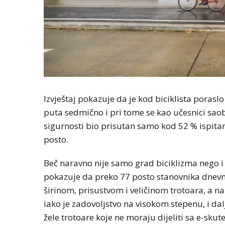
Izvještaj pokazuje da je kod biciklista poraslo
puta sedmično i pri tome se kao učesnici saob
sigurnosti bio prisutan samo kod 52 % ispitan
posto.
Beč naravno nije samo grad biciklizma nego i p
pokazuje da preko 77 posto stanovnika dnevno
širinom, prisustvom i veličinom trotoara, a n
iako je zadovoljstvo na visokom stepenu, i dal
žele trotoare koje ne moraju dijeliti sa e-skute