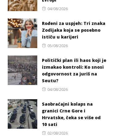
Posted
04/08/2026
on
Rođeni za uspjeh: Tri znaka
Zodijaka koja se posebno
ističu u karijeri
Posted
05/08/2026
on
Politički plan ili haos koji je
izmakao kontroli: Ko snosi
odgovornost za juriš na
Seutu?
Posted
04/08/2026
on
Saobraćajni kolaps na
granici Crne Gore i
Hrvatske, čeka se više od
10 sati
Posted
02/08/2026