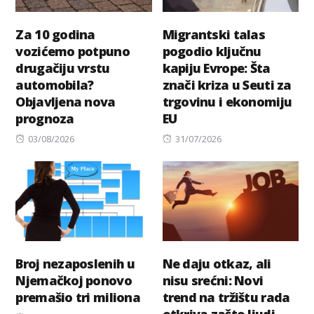
Za 10 godina
Migrantski talas
vozićemo potpuno
pogodio ključnu
drugačiju vrstu
kapiju Evrope: Šta
automobila?
znači kriza u Seuti za
Objavljena nova
trgovinu i ekonomiju
prognoza
EU
Posted
Posted
03/08/2026
31/07/2026
on
on
Broj nezaposlenih u
Ne daju otkaz, ali
Njemačkoj ponovo
nisu srećni: Novi
premašio tri miliona
trend na tržištu rada
otkriva zašto ljudi