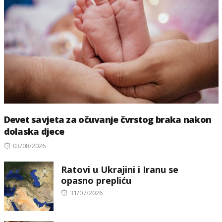
Devet savjeta za očuvanje čvrstog braka nakon
dolaska djece
Posted
03/08/2026
on
Ratovi u Ukrajini i Iranu se
opasno prepliću
Posted
31/07/2026
on