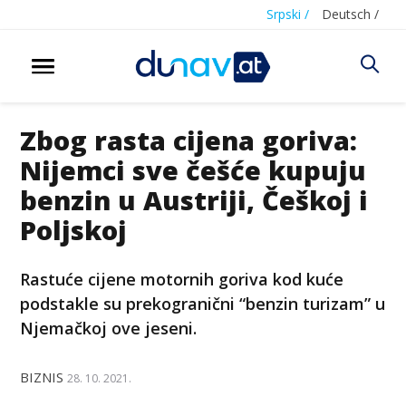
Srpski /
Deutsch /
Zbog rasta cijena goriva:
Nijemci sve češće kupuju
benzin u Austriji, Češkoj i
Poljskoj
Rastuće cijene motornih goriva kod kuće
podstakle su prekogranični “benzin turizam” u
Njemačkoj ove jeseni.
BIZNIS
28. 10. 2021.