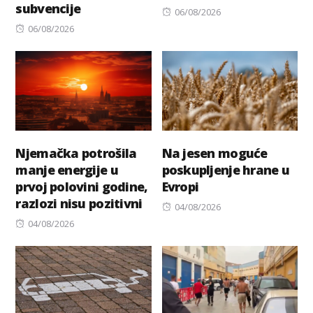
subvencije
Posted
06/08/2026
Posted
on
06/08/2026
on
Njemačka potrošila
Na jesen moguće
manje energije u
poskupljenje hrane u
prvoj polovini godine,
Evropi
razlozi nisu pozitivni
Posted
04/08/2026
Posted
on
04/08/2026
on