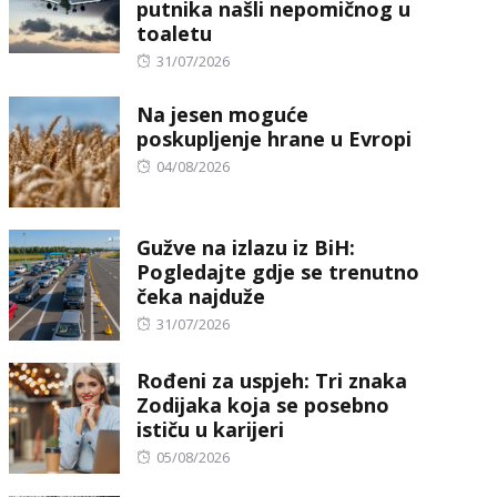
putnika našli nepomičnog u
toaletu
Posted
31/07/2026
on
Na jesen moguće
poskupljenje hrane u Evropi
Posted
04/08/2026
on
Gužve na izlazu iz BiH:
Pogledajte gdje se trenutno
čeka najduže
Posted
31/07/2026
on
Rođeni za uspjeh: Tri znaka
Zodijaka koja se posebno
ističu u karijeri
Posted
05/08/2026
on