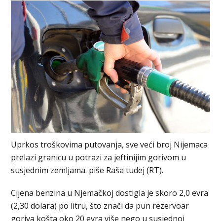
Uprkos troškovima putovanja, sve veći broj Nijemaca
prelazi granicu u potrazi za jeftinijim gorivom u
susjednim zemljama. piše Raša tudej (RT).
Cijena benzina u Njemačkoj dostigla je skoro 2,0 evra
(2,30 dolara) po litru, što znači da pun rezervoar
goriva košta oko 20 evra više nego u susjednoj