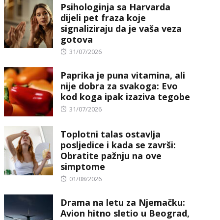
Psihologinja sa Harvarda
dijeli pet fraza koje
signaliziraju da je vaša veza
gotova
Posted
31/07/2026
on
Paprika je puna vitamina, ali
nije dobra za svakoga: Evo
kod koga ipak izaziva tegobe
Posted
31/07/2026
on
Toplotni talas ostavlja
posljedice i kada se završi:
Obratite pažnju na ove
simptome
Posted
01/08/2026
on
Drama na letu za Njemačku:
Avion hitno sletio u Beograd,