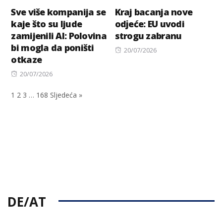
Sve više kompanija se
Kraj bacanja nove
kaje što su ljude
odјeće: EU uvodi
zamijenili AI: Polovina
strogu zabranu
bi mogla da poništi
Posted
20/07/2026
otkaze
on
Posted
20/07/2026
on
1
2
3
…
168
Sljedeća »
DE/AT