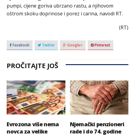
pumpi, cijene goriva ubrzano rastu, a njihovom
oštrom skoku doprinose i porez i carina, navodi RT.
(RT)
Facebook
Twitter
Google+
Pinterest
PROČITAJTE JOŠ
Evrozona više nema
Njemački penzioneri
novca za velike
rade i do 74. godine