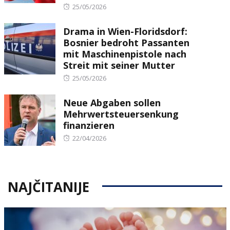
Posted
25/05/2026
on
Drama in Wien-Floridsdorf:
Bosnier bedroht Passanten
mit Maschinenpistole nach
Streit mit seiner Mutter
Posted
25/05/2026
on
Neue Abgaben sollen
Mehrwertsteuersenkung
finanzieren
Posted
22/04/2026
on
NAJČITANIJE