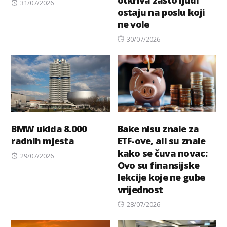
Posted
31/07/2026
ostaju na poslu koji
on
ne vole
Posted
30/07/2026
on
BMW ukida 8.000
Bake nisu znale za
radnih mjesta
ETF-ove, ali su znale
kako se čuva novac:
Posted
29/07/2026
Ovo su finansijske
on
lekcije koje ne gube
vrijednost
Posted
28/07/2026
on