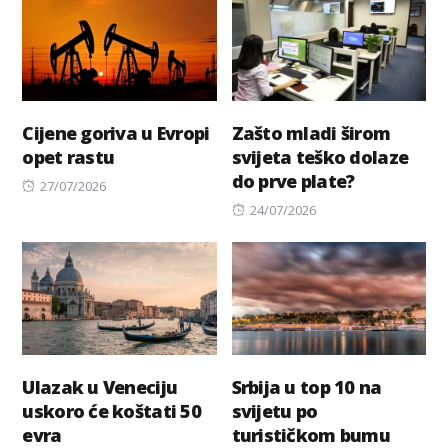
Cijene goriva u Evropi
Zašto mladi širom
opet rastu
svijeta teško dolaze
do prve plate?
Posted
27/07/2026
on
Posted
24/07/2026
on
Ulazak u Veneciju
Srbija u top 10 na
uskoro će koštati 50
svijetu po
evra
turističkom bumu