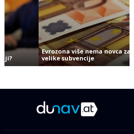
Evrozona više nema novca za
velike subvencije