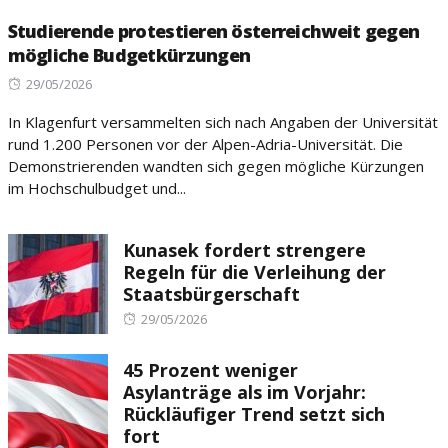
Studierende protestieren österreichweit gegen
mögliche Budgetkürzungen
Posted
29/05/2026
on
In Klagenfurt versammelten sich nach Angaben der Universität
rund 1.200 Personen vor der Alpen-Adria-Universität. Die
Demonstrierenden wandten sich gegen mögliche Kürzungen
im Hochschulbudget und...
Kunasek fordert strengere
Regeln für die Verleihung der
Staatsbürgerschaft
Posted
29/05/2026
on
45 Prozent weniger
Asylanträge als im Vorjahr:
Rückläufiger Trend setzt sich
fort