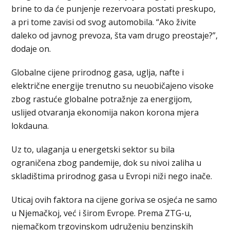
brine to da će punjenje rezervoara postati preskupo,
a pri tome zavisi od svog automobila. “Ako živite
daleko od javnog prevoza, šta vam drugo preostaje?”,
dodaje on.
Globalne cijene prirodnog gasa, uglja, nafte i
električne energije trenutno su neuobičajeno visoke
zbog rastuće globalne potražnje za energijom,
uslijed otvaranja ekonomija nakon korona mjera
lokdauna.
Uz to, ulaganja u energetski sektor su bila
ograničena zbog pandemije, dok su nivoi zaliha u
skladištima prirodnog gasa u Evropi niži nego inače.
Uticaj ovih faktora na cijene goriva se osjeća ne samo
u Njemačkoj, već i širom Evrope. Prema ZTG-u,
njemačkom trgovinskom udruženju benzinskih