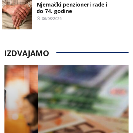
Njemački penzioneri rade i
do 74. godine
Posted
06/08/2026
on
IZDVAJAMO