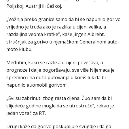
Poljskoj, Austriji ili Češkoj.
„Vožnja preko granice samo da bi se napunilo gorivo
vrijedno je truda ako je razlika u cijeni velika, a
razdaljina veoma kratke”, kaže Jirgen Albreht,
stručnjak za gorivo u njemačkom Generalnom auto-
moto klubu.
Međutim, kako se razlika u cijeni povećava, a
prognoze i dalje pogoršavaju, sve više Nijemaca je
spremno i na duža putovanja u komšiluk da bi
napunilo auomobil gorivom
„Svi su zabrinuti zbog rasta cijena. Čuo sam da bi
slijedeće godine mogle da se utrostruče”, rekao je
jedan vozač za RT.
Drugi kaže da gorivo poskupljuje svugdje i da ga