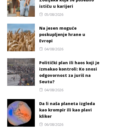
ističu u karijeri
Posted
05/08/2026
on
Na jesen moguće
poskupljenje hrane u
Evropi
Posted
04/08/2026
on
Politički plan ili haos koji je
izmakao kontroli: Ko snosi
odgovornost za juriš na
Seutu?
Posted
04/08/2026
on
Da li naša planeta izgleda
kao krompir ili kao plavi
kliker
Posted
06/08/2026