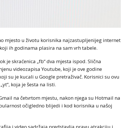
 mjesto u životu korisnika najzastupljenijeg internet
 koji ih godinama plasira na sam vrh tabele.
ok je skraćenica „fb“ dva mjesta ispod. Slična
mjenu videozapisa Youtube, koji je ove godine
oji su je kucali u Google pretraživač. Korisnici su ovu
t“, koja je šesta na listi.
i Gmail na četvrtom mjestu, nakon njega su Hotmail na
pularnost očigledno blijedi i kod korisnika u našoj
ija i video sadržaja predstavlja pravu atrakciju i