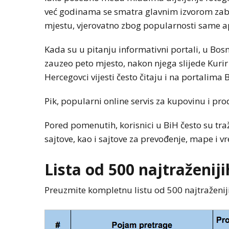
već godinama se smatra glavnim izvorom zaba
mjestu, vjerovatno zbog popularnosti same ap
Kada su u pitanju informativni portali, u Bosni i
zauzeo peto mjesto, nakon njega slijede Kurir
Hercegovci vijesti često čitaju i na portalima Bl
Pik, popularni online servis za kupovinu i p
Pored pomenutih, korisnici u BiH često su traž
sajtove, kao i sajtove za prevođenje, mape i
Lista od 500 najtraženij
Preuzmite kompletnu listu od 500 najtraženi