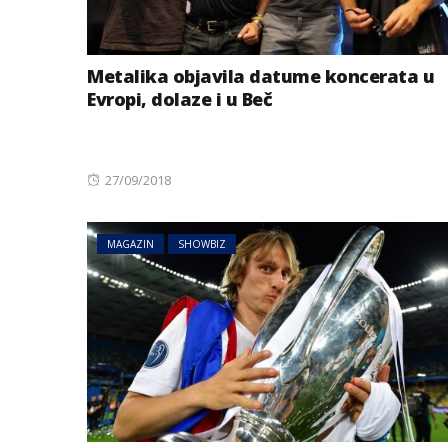
Metalika objavila datume koncerata u
Evropi, dolaze i u Beč
Posted
27/09/2018
NOVOSTI
SVIJET
on
Uključila se na 
kupatila: Grado
MAGAZIN
SHOWBIZ
vidio šta joj je i
uslijedila hit re