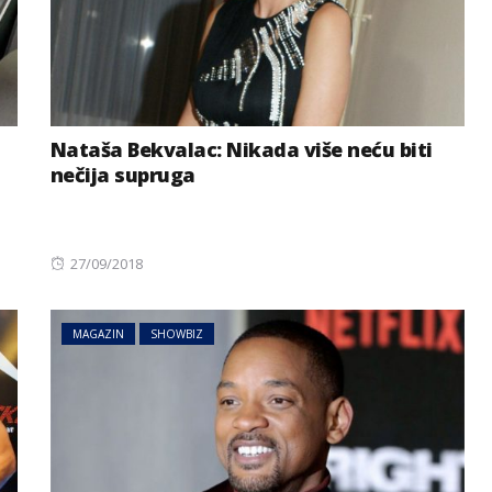
Nataša Bekvalac: Nikada više neću biti
nečija supruga
Posted
27/09/2018
on
MAGAZIN
SHOWBIZ