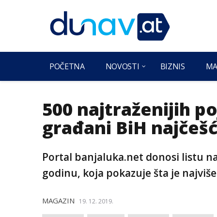
POČETNA
NOVOSTI
BIZNIS
MA
500 najtraženijih p
građani BiH najčešć
Portal banjaluka.net donosi listu n
godinu, koja pokazuje šta je najvi
MAGAZIN
19. 12. 2019.