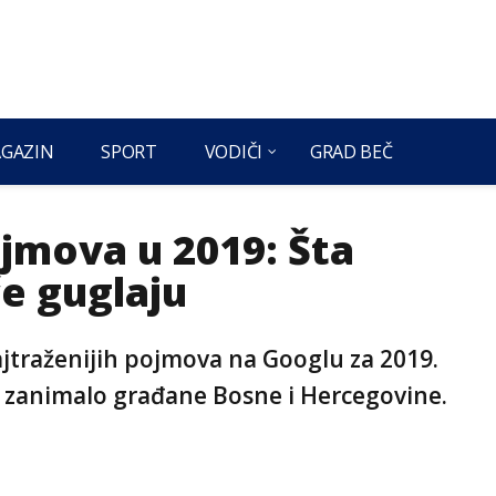
GAZIN
SPORT
VODIČI
GRAD BEČ
ojmova u 2019: Šta
e guglaju
ajtraženijih pojmova na Googlu za 2019.
še zanimalo građane Bosne i Hercegovine.