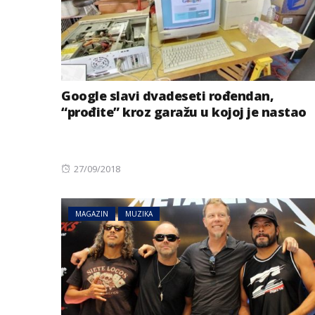
Google slavi dvadeseti rođendan,
“prođite” kroz garažu u kojoj je nastao
Posted
27/09/2018
on
MAGAZIN
MUZIKA