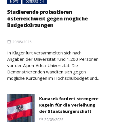
NEWS
ÖSTERREICH
Studierende protestieren
österreichweit gegen mögliche
Budgetkürzungen
Posted
29/05/2026
on
In Klagenfurt versammelten sich nach
Angaben der Universität rund 1.200 Personen
vor der Alpen-Adria-Universität. Die
Demonstrierenden wandten sich gegen
mögliche Kürzungen im Hochschulbudget und...
Kunasek fordert strengere
Regeln für die Verleihung
der Staatsbürgerschaft
Posted
29/05/2026
on