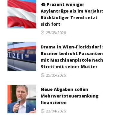
45 Prozent weniger
Asylanträge als im Vorjahr:
Rückläufiger Trend setzt
sich fort
Posted
25/05/2026
on
Drama in Wien-Floridsdorf:
Bosnier bedroht Passanten
mit Maschinenpistole nach
Streit mit seiner Mutter
Posted
25/05/2026
on
Neue Abgaben sollen
Mehrwertsteuersenkung
finanzieren
Posted
22/04/2026
on