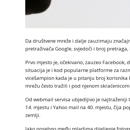
Da društvene mreže i dalje zauzimaju značajno
pretraživača Google, svjedoči i broj pretraga,
Prvo mjesto je, očekivano, zauzeo Facebook, d
situacija je i kod popularne platforme za raz
vicešampion kada je u pitanju broj korisnika k
mrežu često tražili i pod njenom skraćenicom „y
Od webmail servisa ubjedljivo je najtraženij
14. mjestu i Yahoo mail na 40. mjestu, čija po
zemlji.
Iako posebno među mladima dijeljenje fotograf