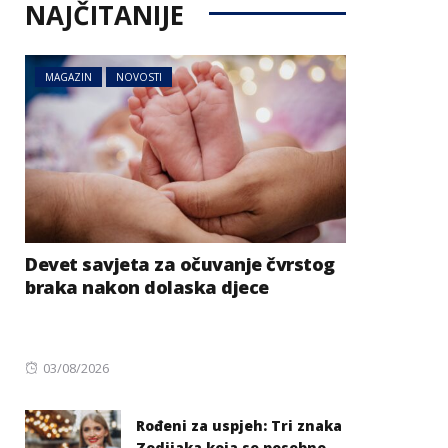
NAJČITANIJE
MAGAZIN
NOVOSTI
Devet savjeta za očuvanje čvrstog
braka nakon dolaska djece
Posted
03/08/2026
on
Rođeni za uspjeh: Tri znaka
Zodijaka koja se posebno