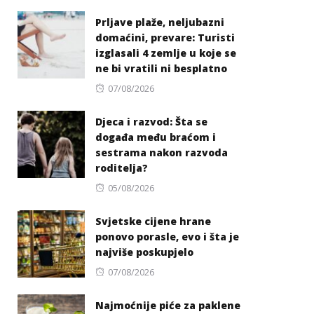
on
Prljave plaže, neljubazni
domaćini, prevare: Turisti
izglasali 4 zemlje u koje se
ne bi vratili ni besplatno
Posted
07/08/2026
on
Djeca i razvod: Šta se
događa među braćom i
sestrama nakon razvoda
roditelja?
Posted
05/08/2026
on
Svjetske cijene hrane
ponovo porasle, evo i šta je
najviše poskupjelo
Posted
07/08/2026
on
Najmoćnije piće za paklene