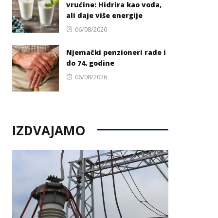
vrućine: Hidrira kao voda,
ali daje više energije
Posted
06/08/2026
on
Njemački penzioneri rade i
do 74. godine
Posted
06/08/2026
on
IZDVAJAMO