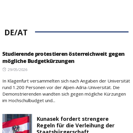
DE/AT
Studierende protestieren österreichweit gegen
mögliche Budgetkürzungen
Posted
29/05/2026
on
In Klagenfurt versammelten sich nach Angaben der Universität
rund 1.200 Personen vor der Alpen-Adria-Universität. Die
Demonstrierenden wandten sich gegen mögliche Kürzungen
im Hochschulbudget und...
Kunasek fordert strengere
Regeln für die Verleihung der
Staatsbürgerschaft