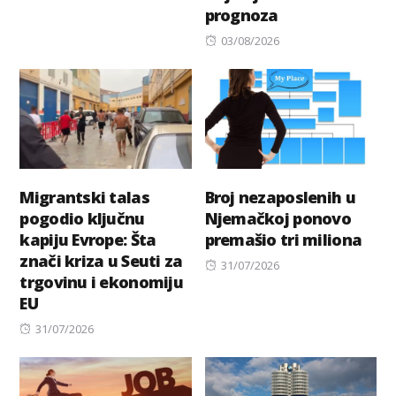
prognoza
Posted
03/08/2026
on
Migrantski talas
Broj nezaposlenih u
pogodio ključnu
Njemačkoj ponovo
kapiju Evrope: Šta
premašio tri miliona
znači kriza u Seuti za
Posted
31/07/2026
trgovinu i ekonomiju
on
EU
Posted
31/07/2026
on