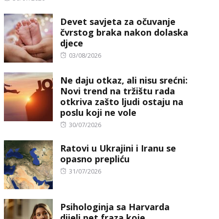
on
Devet savjeta za očuvanje
čvrstog braka nakon dolaska
djece
Posted
03/08/2026
on
Ne daju otkaz, ali nisu srećni:
Novi trend na tržištu rada
otkriva zašto ljudi ostaju na
poslu koji ne vole
Posted
30/07/2026
on
Ratovi u Ukrajini i Iranu se
opasno prepliću
Posted
31/07/2026
on
Psihologinja sa Harvarda
dijeli pet fraza koje