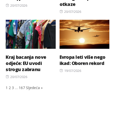
otkaze
Posted
20/07/2026
on
Posted
20/07/2026
on
Kraj bacanja nove
Evropa leti više nego
odјeće: EU uvodi
ikad: Oboren rekord
strogu zabranu
Posted
19/07/2026
Posted
on
20/07/2026
on
1
2
3
…
167
Sljedeća »