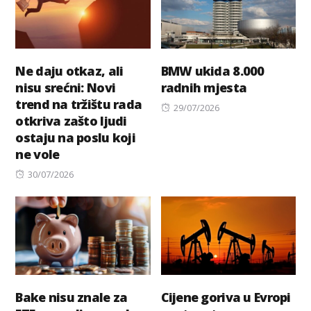
Ne daju otkaz, ali
BMW ukida 8.000
nisu srećni: Novi
radnih mjesta
trend na tržištu rada
Posted
29/07/2026
otkriva zašto ljudi
on
ostaju na poslu koji
ne vole
Posted
30/07/2026
on
Bake nisu znale za
Cijene goriva u Evropi