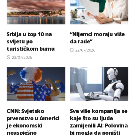
Srbija u top 10 na
“Nijemci moraju više
svijetu po
da rade”
turističkom bumu
Posted
22/07/2026
Posted
on
23/07/2026
on
CNN: Svjetsko
Sve više kompanija se
prvenstvo u Americi
kaje što su ljude
je ekonomski
zamijenili AI: Polovina
neuspješno
bi mogla da poništi