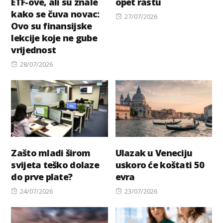
ETF-ove, ali su znale
opet rastu
kako se čuva novac:
Posted
27/07/2026
Ovo su finansijske
on
lekcije koje ne gube
vrijednost
Posted
28/07/2026
on
Zašto mladi širom
Ulazak u Veneciju
svijeta teško dolaze
uskoro će koštati 50
do prve plate?
evra
Posted
Posted
24/07/2026
23/07/2026
on
on