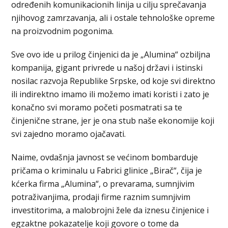
određenih komunikacionih linija u cilju sprečavanja
njihovog zamrzavanja, ali i ostale tehnološke opreme
na proizvodnim pogonima.
Sve ovo ide u prilog činjenici da je „Alumina“ ozbiljna
kompanija, gigant privrede u našoj državi i istinski
nosilac razvoja Republike Srpske, od koje svi direktno
ili indirektno imamo ili možemo imati koristi i zato je
konačno svi moramo početi posmatrati sa te
činjenične strane, jer je ona stub naše ekonomije koji
svi zajedno moramo ojačavati.
Naime, ovdašnja javnost se većinom bombarduje
pričama o kriminalu u Fabrici glinice „Birač“, čija je
kćerka firma „Alumina“, o prevarama, sumnjivim
potraživanjima, prodaji firme raznim sumnjivim
investitorima, a malobrojni žele da iznesu činjenice i
egzaktne pokazatelje koji govore o tome da