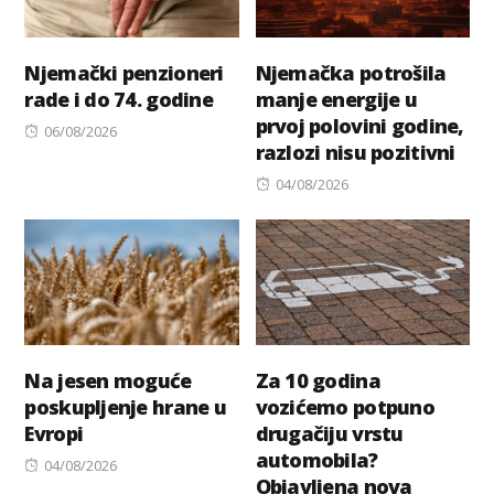
Njemački penzioneri
Njemačka potrošila
rade i do 74. godine
manje energije u
prvoj polovini godine,
Posted
06/08/2026
razlozi nisu pozitivni
on
Posted
04/08/2026
on
Na jesen moguće
Za 10 godina
poskupljenje hrane u
vozićemo potpuno
Evropi
drugačiju vrstu
automobila?
Posted
04/08/2026
Objavljena nova
on