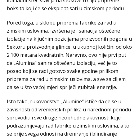
komadni kreč stavlja na stokove u cilju pripreme
boksita koji će se eksploatisati u zimskom periodu.
Pored toga, u sklopu priprema fabrike za rad u
zimskim uslovima, izvršena je i sanacija oštećene
izolacije na ključnim pozicijama proizvodnih pogona u
Sektoru proizvodnje glinice, u ukupnoj količini od oko
2.100 metara kvadratnih. Naravno, ovo nije prvi put
da „Alumina“ sanira oštećenu izolaciju, već je to
posao koji se radi gotovo svake godine prilikom
priprema za rad u zimskim uslovima, a sve sa ciljem
da se u što većoj mjeri spriječi gubitak energije.
Isto tako, rukovodstvo „Alumine“ ističe da će se u
zavisnosti od vremenskih prilika u narednom periodu
sprovoditi i sve druge neophodne aktivnosti koje
podrazumjevaju rad fabrike u zimskim uslovima, a to
se prije svega odnosi na dreniranje i blindiranje