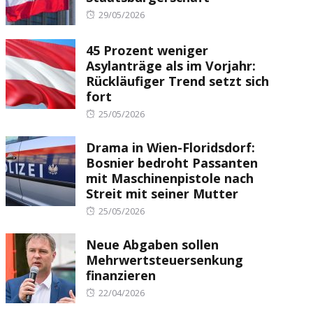
Posted
29/05/2026
on
45 Prozent weniger
Asylanträge als im Vorjahr:
Rückläufiger Trend setzt sich
fort
Posted
25/05/2026
on
Drama in Wien-Floridsdorf:
Bosnier bedroht Passanten
mit Maschinenpistole nach
Streit mit seiner Mutter
Posted
25/05/2026
on
Neue Abgaben sollen
Mehrwertsteuersenkung
finanzieren
Posted
22/04/2026
on