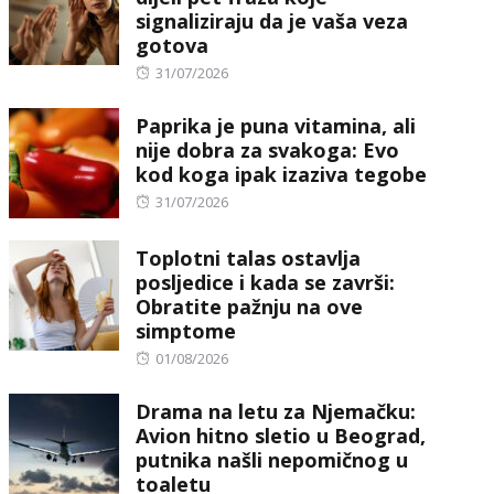
signaliziraju da je vaša veza
gotova
Posted
31/07/2026
on
Paprika je puna vitamina, ali
nije dobra za svakoga: Evo
kod koga ipak izaziva tegobe
Posted
31/07/2026
on
Toplotni talas ostavlja
posljedice i kada se završi:
Obratite pažnju na ove
simptome
Posted
01/08/2026
on
Drama na letu za Njemačku:
Avion hitno sletio u Beograd,
putnika našli nepomičnog u
toaletu