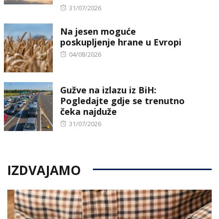
Posted
31/07/2026
on
Na jesen moguće
poskupljenje hrane u Evropi
Posted
04/08/2026
on
Gužve na izlazu iz BiH:
Pogledajte gdje se trenutno
čeka najduže
Posted
31/07/2026
on
IZDVAJAMO