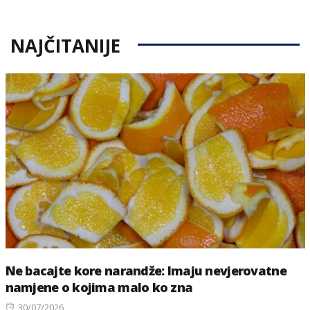
NAJČITANIJE
Ne bacajte kore narandže: Imaju nevjerovatne
namjene o kojima malo ko zna
Posted
30/07/2026