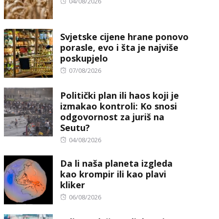
Posted
04/08/2026
on
Svjetske cijene hrane ponovo
porasle, evo i šta je najviše
poskupjelo
Posted
07/08/2026
on
Politički plan ili haos koji je
izmakao kontroli: Ko snosi
odgovornost za juriš na
Seutu?
Posted
04/08/2026
on
Da li naša planeta izgleda
kao krompir ili kao plavi
kliker
Posted
06/08/2026
on