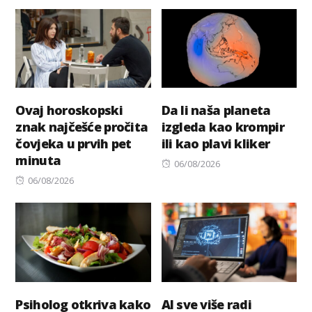
on
Ovaj horoskopski
Da li naša planeta
znak najčešće pročita
izgleda kao krompir
čovjeka u prvih pet
ili kao plavi kliker
minuta
Posted
06/08/2026
Posted
on
06/08/2026
on
Psiholog otkriva kako
AI sve više radi