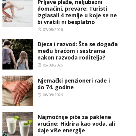
Prljave plaže, neljubazni
domaćini, prevare: Turisti
izglasali 4 zemlje u koje se ne
bi vratili ni besplatno
Posted
07/08/2026
on
Djeca i razvod: Šta se događa
među braćom i sestrama
nakon razvoda roditelja?
Posted
05/08/2026
on
Njemački penzioneri rade i
do 74. godine
Posted
06/08/2026
on
Najmoćnije piće za paklene
vrućine: Hidrira kao voda, ali
daje više energije