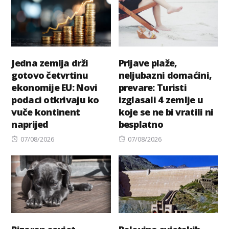
Jedna zemlja drži
Prljave plaže,
gotovo četvrtinu
neljubazni domaćini,
ekonomije EU: Novi
prevare: Turisti
podaci otkrivaju ko
izglasali 4 zemlje u
vuče kontinent
koje se ne bi vratili ni
naprijed
besplatno
Posted
Posted
07/08/2026
07/08/2026
on
on