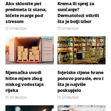
Ako sklonite pet
Krema ili sprej za
predmeta iz stana,
sunčanje?
bićete manje pod
Dermatolozi otkrili
stresom
šta je bolji izbor
Posted
Posted
07/08/2026
07/08/2026
on
on
Njemačka uvodi
Svjetske cijene hrane
hitne mjere zbog
ponovo porasle, evo i
niskog vodostaja
šta je najviše
rijeka
poskupjelo
Posted
Posted
07/08/2026
07/08/2026
on
on