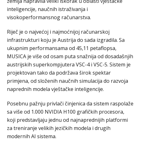
zemlja napravila veliki iskorak u oblasti vještačke
inteligencije, naučnih istraživanja i
visokoperformansnog računarstva.
Riječ je o najvećoj i najmoćnijoj računarskoj
infrastrukturi koju je Austrija do sada izgradila. Sa
ukupnim performansama od 45,11 petaflopsa,
MUSICA je više od osam puta snažnija od dosadašnjih
austrijskih superkompjutera VSC-4 i VSC-5. Sistem je
projektovan tako da podržava širok spektar
primjena, od složenih naučnih simulacija do razvoja
naprednih modela vještačke inteligencije.
Posebnu pažnju privlači činjenica da sistem raspolaže
sa više od 1.000 NVIDIA H100 grafičkih procesora,
koji predstavljaju jednu od najnaprednijih platformi
za treniranje velikih jezičkih modela i drugih
modernih AI sistema.