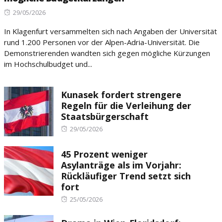
Posted
29/05/2026
on
In Klagenfurt versammelten sich nach Angaben der Universität
rund 1.200 Personen vor der Alpen-Adria-Universität. Die
Demonstrierenden wandten sich gegen mögliche Kürzungen
im Hochschulbudget und...
Kunasek fordert strengere
Regeln für die Verleihung der
Staatsbürgerschaft
Posted
29/05/2026
on
45 Prozent weniger
Asylanträge als im Vorjahr:
Rückläufiger Trend setzt sich
fort
Posted
25/05/2026
on