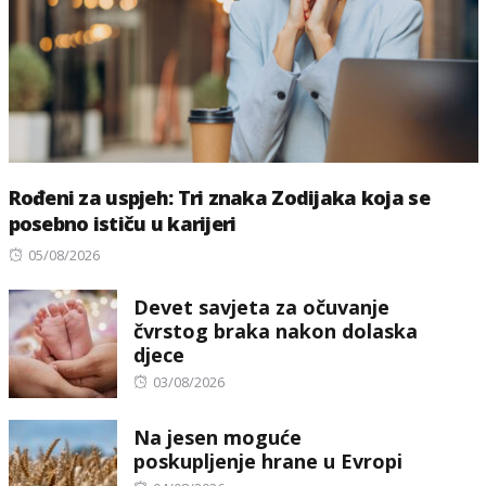
Rođeni za uspjeh: Tri znaka Zodijaka koja se
posebno ističu u karijeri
Posted
05/08/2026
on
Devet savjeta za očuvanje
čvrstog braka nakon dolaska
djece
Posted
03/08/2026
on
Na jesen moguće
poskupljenje hrane u Evropi