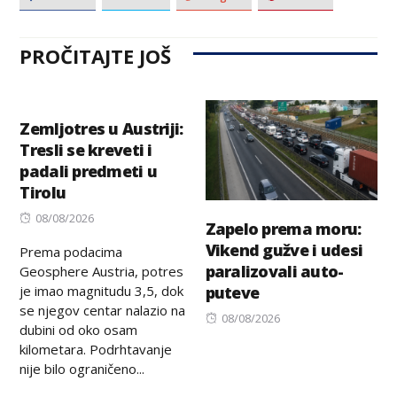
PROČITAJTE JOŠ
Zemljotres u Austriji:
Tresli se kreveti i
padali predmeti u
Tirolu
Posted
08/08/2026
Zapelo prema moru:
on
Vikend gužve i udesi
Prema podacima
paralizovali auto-
Geosphere Austria, potres
je imao magnitudu 3,5, dok
puteve
se njegov centar nalazio na
Posted
08/08/2026
dubini od oko osam
on
kilometara. Podrhtavanje
nije bilo ograničeno...