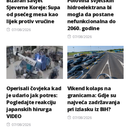
Bizaran savjet
Polovina svjetskih
Sjeverne Koreje: Supa
hidroelektrana bi
od psećeg mesa kao
mogla da postane
lijek protiv vrućine
nefunkcionalna do
2060. godine
Posted
07/08/2026
on
Posted
07/08/2026
on
Operisali čovjeka kad
Vikend kolaps na
je udario jak potres:
granicama: Gdje su
Pogledajte reakciju
najveća zadržavanja
japanskih hirurga
pri izlasku iz BiH?
VIDEO
Posted
07/08/2026
Posted
on
07/08/2026