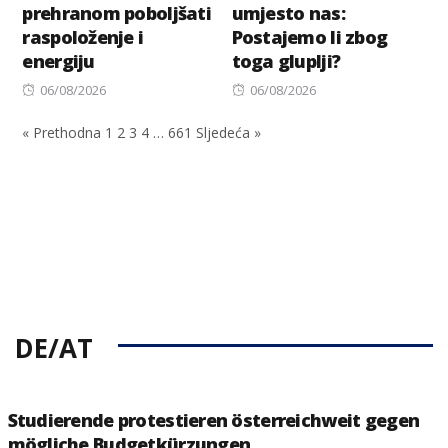
prehranom poboljšati
umjesto nas:
raspoloženje i
Postajemo li zbog
energiju
toga gluplji?
Posted
Posted
06/08/2026
06/08/2026
on
on
« Prethodna
1
2
3
4
…
661
Sljedeća »
DE/AT
Studierende protestieren österreichweit gegen
mögliche Budgetkürzungen