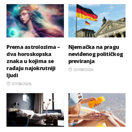
Prema astrolozima –
Njemačka na pragu
dva horoskopska
neviđenog političkog
znaka u kojima se
previranja
rađaju najokrutniji
Posted
07/08/2026
ljudi
on
Posted
07/08/2026
on