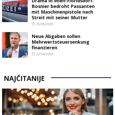
Drama in Wien-Floridsdorf:
Bosnier bedroht Passanten
mit Maschinenpistole nach
Streit mit seiner Mutter
Posted
25/05/2026
on
Neue Abgaben sollen
Mehrwertsteuersenkung
finanzieren
Posted
22/04/2026
on
NAJČITANIJE