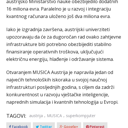
austrijsko Ministarstvo nauke obezbijedilo dodatnih
16 miliona evra. Paralelno je u razvoj i integraciju
kvantnog računara uloženo još dva miliona evra.
Iako je izgradnja završena, austrijski univerziteti
upozoravaju da će za dugoročan rad ovako zahtjevne
infrastrukture biti potrebno obezbijediti stabilno
finansiranje operativnih troškova, uključujući
električnu energiju, hlađenje i održavanje sistema.
Otvaranjem MUSICA Austrija je napravila jedan od
najvećih tehnoloških iskoraka u svojoj naučnoj
infrastrukturi posljednjih godina, s ciljem da zadrži
konkurentnost u razvoju vještačke inteligencije,
naprednih simulacija i kvantnih tehnologija u Evropi.
TAGOVI:
,
,
austrija
MUSICA
superkompjuter
Facebook
Twitter
Google+
Pinterest