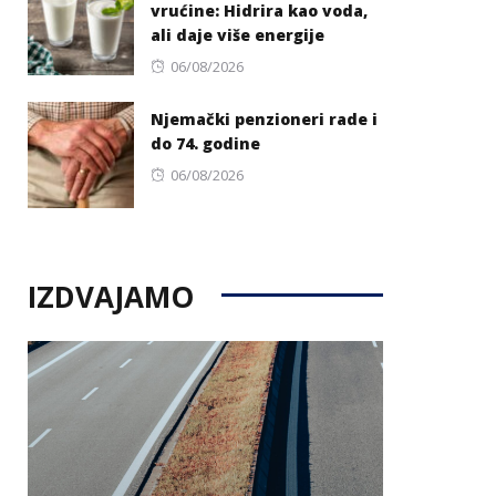
vrućine: Hidrira kao voda,
ali daje više energije
Posted
06/08/2026
on
Njemački penzioneri rade i
do 74. godine
Posted
06/08/2026
on
IZDVAJAMO