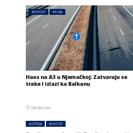
NOVOSTI
REGIJA
Haos na A3 u Njemačkoj: Zatvaraju se
trake i izlazi ka Balkanu
Posted
08/08/2026
on
AUSTRIJA
NOVOSTI