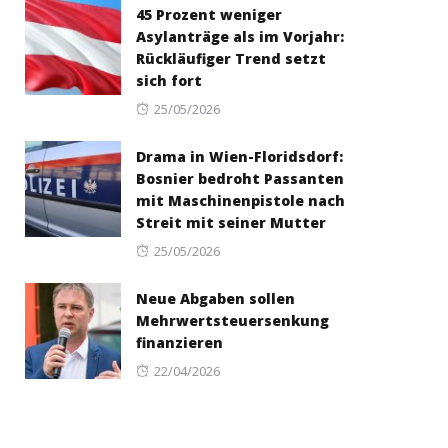
45 Prozent weniger
Asylanträge als im Vorjahr:
Rückläufiger Trend setzt
sich fort
Posted
25/05/2026
on
Drama in Wien-Floridsdorf:
Bosnier bedroht Passanten
mit Maschinenpistole nach
Streit mit seiner Mutter
Posted
25/05/2026
on
Neue Abgaben sollen
Mehrwertsteuersenkung
finanzieren
Posted
22/04/2026
on