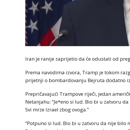
Iran je ranije zaprijetio da će odustati od pr
Prema navodima izvora, Tramp je tokom razg
prijetnji o bombardovanju Bejruta dodatno iz
Prepričavajući Trampove riječi, jedan američk
Netanjahu: “Je*eno si lud. Bio bi u zatvoru da
Svi mrze Izrael zbog ovoga.”
“Potpuno si lud. Bio bi u zatvoru da nije bilo 