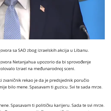
egovora sa SAD zbog izraelskih akcija u Libanu.
ovora Netanjahua upozorio da bi sprovođenje
olovalo Izrael na međunarodnoj sceni.
i zvaničnik rekao je da je predsjednik poručio
 nije bilo mene. Spasavam ti guzicu. Svi te sada mrze.
mene. Spasavam ti političku karijeru. Sada te svi mrze.