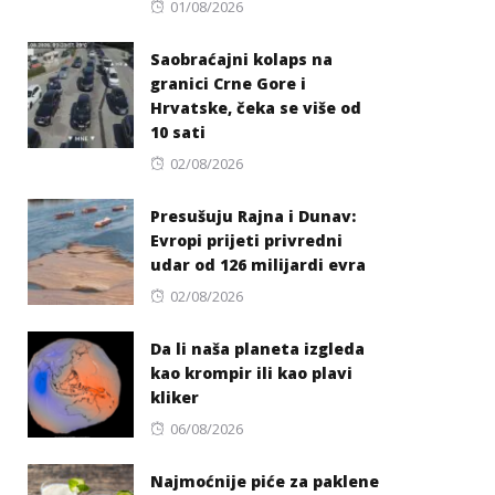
Posted
01/08/2026
on
Saobraćajni kolaps na
granici Crne Gore i
Hrvatske, čeka se više od
10 sati
Posted
02/08/2026
on
Presušuju Rajna i Dunav:
Evropi prijeti privredni
udar od 126 milijardi evra
Posted
02/08/2026
on
Da li naša planeta izgleda
kao krompir ili kao plavi
kliker
Posted
06/08/2026
on
Najmoćnije piće za paklene