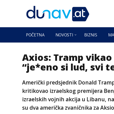
POČETNA
NOVOSTI
BIZNIS
MA
Axios: Tramp vikao
“je*eno si lud, svi 
Američki predsjednik Donald Tramp
kritikovao izraelskog premijera Be
izraelskih vojnih akcija u Libanu, n
su dva američka zvaničnika za Aksio