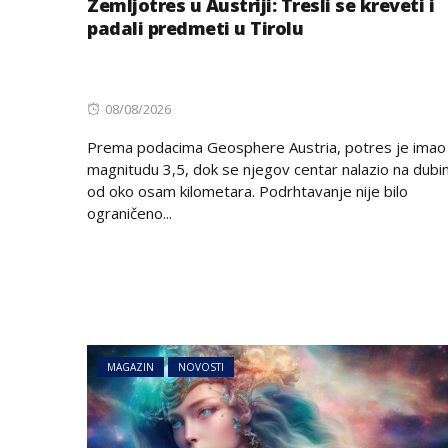
Zemljotres u Austriji: Tresli se kreveti i
padali predmeti u Tirolu
Posted
08/08/2026
on
Prema podacima Geosphere Austria, potres je imao
magnitudu 3,5, dok se njegov centar nalazio na dubin
od oko osam kilometara. Podrhtavanje nije bilo
ograničeno...
MAGAZIN
NOVOSTI