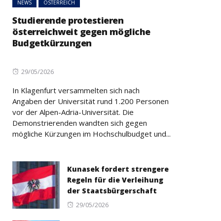
NEWS
ÖSTERREICH
Studierende protestieren
österreichweit gegen mögliche
Budgetkürzungen
Posted
29/05/2026
on
In Klagenfurt versammelten sich nach
Angaben der Universität rund 1.200 Personen
vor der Alpen-Adria-Universität. Die
Demonstrierenden wandten sich gegen
mögliche Kürzungen im Hochschulbudget und...
Kunasek fordert strengere
Regeln für die Verleihung
der Staatsbürgerschaft
Posted
29/05/2026
on