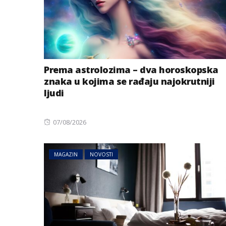
Prema astrolozima – dva horoskopska
znaka u kojima se rađaju najokrutniji
ljudi
AUSTRIJA
NOVOSTI
Zemljotres u Aust
Posted
07/08/2026
se kreveti i pada
on
u Tirolu
MAGAZIN
NOVOSTI