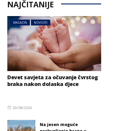
NAJČITANIJE
MAGAZIN
NOVOSTI
Devet savjeta za očuvanje čvrstog
braka nakon dolaska djece
Posted
03/08/2026
on
Na jesen moguće
poskupljenje hrane u