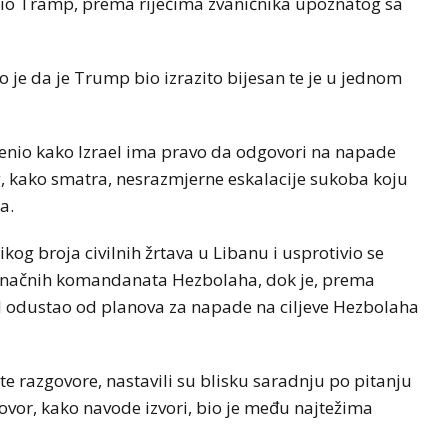
učio Tramp, prema riječima zvaničnika upoznatog sa
e da je Trump bio izrazito bijesan te je u jednom
ijenio kako Izrael ima pravo da odgovori na napade
og, kako smatra, nesrazmjerne eskalacije sukoba koju
a.
kog broja civilnih žrtava u Libanu i usprotivio se
edinačnih komandanata Hezbolaha, dok je, prema
el odustao od planova za napade na ciljeve Hezbolaha
te razgovore, nastavili su blisku saradnju po pitanju
govor, kako navode izvori, bio je među najtežima