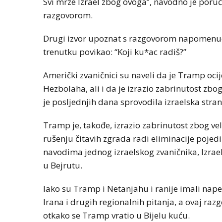
Svi mrze Izrael zbog ovoga”, navodno je por
razgovorom.
Drugi izvor upoznat s razgovorom napomenuo j
trenutku povikao: “Koji ku*ac radiš?”
Američki zvaničnici su naveli da je Tramp oc
Hezbolaha, ali i da je izrazio zabrinutost zb
je posljednjih dana sprovodila izraelska stran
Tramp je, takođe, izrazio zabrinutost zbog veli
rušenju čitavih zgrada radi eliminacije poj
navodima jednog izraelskog zvaničnika, Izra
u Bejrutu.
Iako su Tramp i Netanjahu i ranije imali nape
Irana i drugih regionalnih pitanja, a ovaj raz
otkako se Tramp vratio u Bijelu kuću.