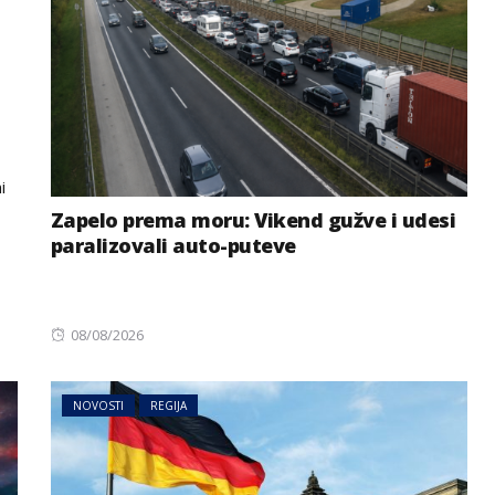
i
Zapelo prema moru: Vikend gužve i udesi
paralizovali auto-puteve
Posted
08/08/2026
on
NOVOSTI
REGIJA