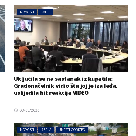
NOVOSTI
SVIJET
Uključila se na sastanak iz kupatila:
Gradonačelnik vidio šta joj je iza leđa,
uslijedila hit reakcija VIDEO
Posted
08/08/2026
on
NOVOSTI
REGIJA
UNCATEGORIZED