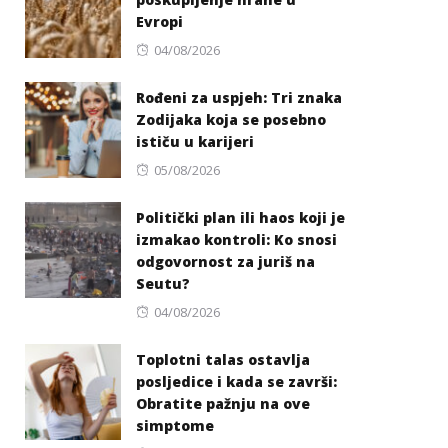
Evropi
Posted
04/08/2026
on
Rođeni za uspjeh: Tri znaka
Zodijaka koja se posebno
ističu u karijeri
Posted
05/08/2026
on
Politički plan ili haos koji je
izmakao kontroli: Ko snosi
odgovornost za juriš na
Seutu?
Posted
04/08/2026
on
Toplotni talas ostavlja
posljedice i kada se završi:
Obratite pažnju na ove
simptome