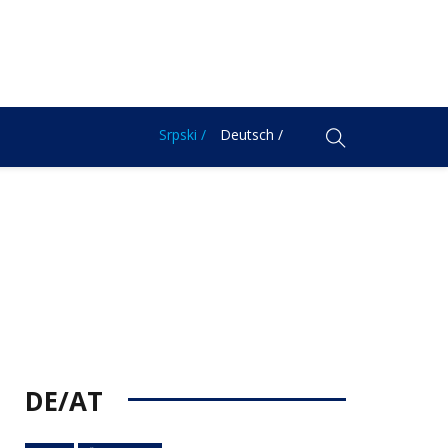
Srpski /
Deutsch /
DE/AT