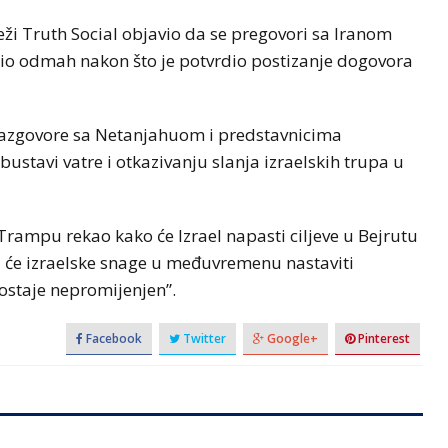
i Truth Social objavio da se pregovori sa Iranom
čio odmah nakon što je potvrdio postizanje dogovora
razgovore sa Netanjahuom i predstavnicima
ustavi vatre i otkazivanju slanja izraelskih trupa u
 Trampu rekao kako će Izrael napasti ciljeve u Bejrutu
a će izraelske snage u međuvremenu nastaviti
ostaje nepromijenjen”.
Facebook
Twitter
Google+
Pinterest