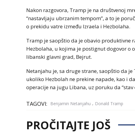
Nakon razgovora, Tramp je na društvenoj mrež
“nastavljaju ubrzanim tempom”, a to je poru
o prekidu vatre između Izraela i Hezbolaha.
Tramp je saopštio da je obavio produktivne 
Hezbolaha, u kojima je postignut dogovor o ob
libanski glavni grad, Bejrut.
Netanjahu je, sa druge strane, saopštio da je
ukoliko Hezbolah ne prekine napade, kao i d
operacije na jugu Libana, uz poruku da “stav 
TAGOVI:
,
Benjamin Netanjahu
Donald Tramp
PROČITAJTE JOŠ