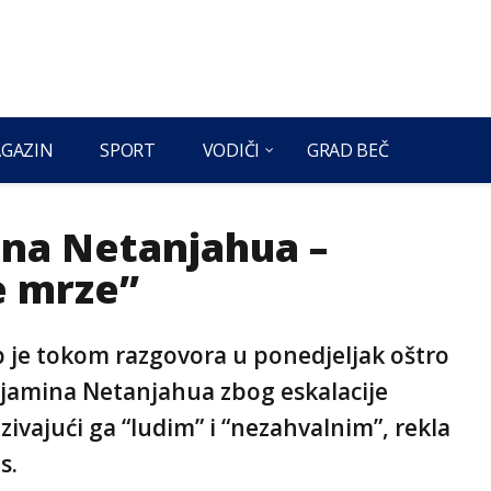
GAZIN
SPORT
VODIČI
GRAD BEČ
 na Netanjahua –
te mrze”
 je tokom razgovora u ponedjeljak oštro
njamina Netanjahua zbog eskalacije
azivajući ga “ludim” i “nezahvalnim”, rekla
s.