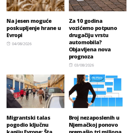
Na jesen moguće
Za 10 godina
poskupljenje hrane u
vozićemo potpuno
Evropi
drugačiju vrstu
automobila?
Posted
04/08/2026
Objavljena nova
on
prognoza
Posted
03/08/2026
on
Migrantski talas
Broj nezaposlenih u
pogodio ključnu
Njemačkoj ponovo
kapiju Evrope: Šta
premašio tri miliona