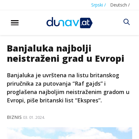
Srpski /
Deutsch /
Banjaluka najbolji
neistraženi grad u Evropi
Banjaluka je uvrštena na listu britanskog
priručnika za putovanja “Raf gajds” i
proglašena najboljim neistraženim gradom u
Evropi, piše britanski list “Ekspres”.
BIZNIS
03. 01. 2024.