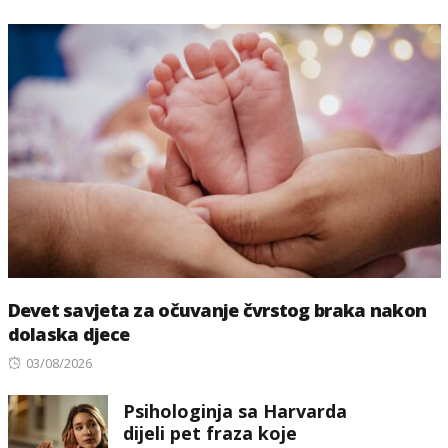
Devet savjeta za očuvanje čvrstog braka nakon
dolaska djece
Posted
03/08/2026
on
Psihologinja sa Harvarda
dijeli pet fraza koje