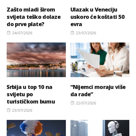
Zašto mladi širom
Ulazak u Veneciju
svijeta teško dolaze
uskoro će koštati 50
do prve plate?
evra
Posted
Posted
24/07/2026
23/07/2026
on
on
Srbija u top 10 na
“Nijemci moraju više
svijetu po
da rade”
turističkom bumu
Posted
22/07/2026
Posted
on
23/07/2026
on