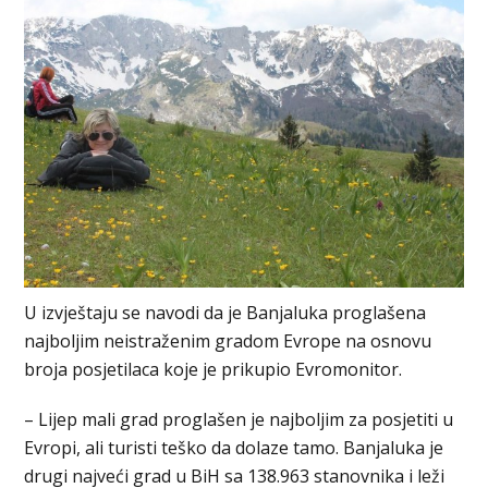
U izvještaju se navodi da je Banjaluka proglašena
najboljim neistraženim gradom Evrope na osnovu
broja posjetilaca koje je prikupio Evromonitor.
– Lijep mali grad proglašen je najboljim za posjetiti u
Evropi, ali turisti teško da dolaze tamo. Banjaluka je
drugi najveći grad u BiH sa 138.963 stanovnika i leži