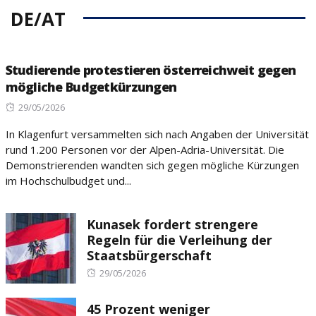
DE/AT
Studierende protestieren österreichweit gegen
mögliche Budgetkürzungen
Posted
29/05/2026
on
In Klagenfurt versammelten sich nach Angaben der Universität
rund 1.200 Personen vor der Alpen-Adria-Universität. Die
Demonstrierenden wandten sich gegen mögliche Kürzungen
im Hochschulbudget und...
Kunasek fordert strengere
Regeln für die Verleihung der
Staatsbürgerschaft
Posted
29/05/2026
on
45 Prozent weniger