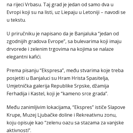
na rijeci Vrbasu. Taj grad je jedan od samo dva u
Evropi koji su na listi, uz Liepaju u Letoniji – navodi se
u tekstu.
U priručniku je napisano da je Banjaluka “jedan od
zgodnijih gradova Evrope”, sa bulevarima koji imaju
drvorede i zelenim trgovima na kojima se nalaze
elegantni kafići.
Prema pisanju “Ekspresa”, među stvarima koje treba
posjetiti u Banjaluci su Hram Hrista Spasitelja,
Umjetnička galerija Republike Srpske, džamija
Ferhadija i Kastel, koji je “kameno srce grada”.
Među zanimljivim lokacijama, “Ekspres” ističe Slapove
Krupe, Muzej Ljubačke doline i Rekreativnu zonu,
koju opisuje kao “zelenu oazu sa stazama za vanjske
aktivnosti”.