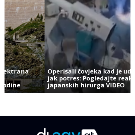
Operisali čovjeka kad je udario
jak potres: Pogledajte reakciju
japanskih hirurga VIDEO