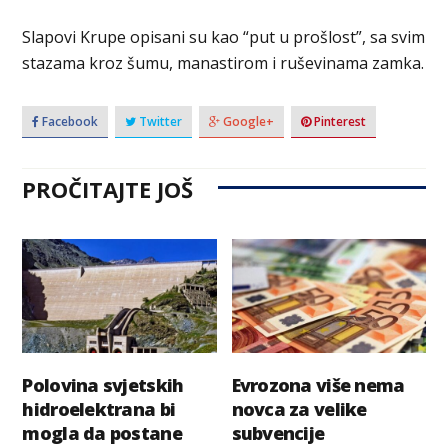
Slapovi Krupe opisani su kao “put u prošlost”, sa svim
stazama kroz šumu, manastirom i ruševinama zamka.
Facebook
Twitter
Google+
Pinterest
PROČITAJTE JOŠ
Polovina svjetskih
Evrozona više nema
hidroelektrana bi
novca za velike
mogla da postane
subvencije