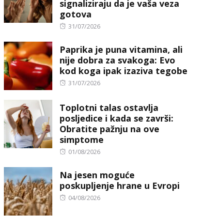
signaliziraju da je vaša veza
gotova
Posted
31/07/2026
on
Paprika je puna vitamina, ali
nije dobra za svakoga: Evo
kod koga ipak izaziva tegobe
Posted
31/07/2026
on
Toplotni talas ostavlja
posljedice i kada se završi:
Obratite pažnju na ove
simptome
Posted
01/08/2026
on
Na jesen moguće
poskupljenje hrane u Evropi
Posted
04/08/2026
on