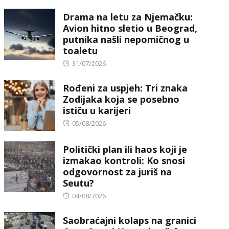
Drama na letu za Njemačku:
Avion hitno sletio u Beograd,
putnika našli nepomičnog u
toaletu
Posted
31/07/2026
on
Rođeni za uspjeh: Tri znaka
Zodijaka koja se posebno
ističu u karijeri
Posted
05/08/2026
on
Politički plan ili haos koji je
izmakao kontroli: Ko snosi
odgovornost za juriš na
Seutu?
Posted
04/08/2026
on
Saobraćajni kolaps na granici