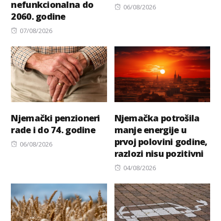
nefunkcionalna do
Posted
06/08/2026
2060. godine
on
Posted
07/08/2026
on
Njemački penzioneri
Njemačka potrošila
rade i do 74. godine
manje energije u
prvoj polovini godine,
Posted
06/08/2026
razlozi nisu pozitivni
on
Posted
04/08/2026
on