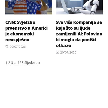
CNN: Svjetsko
Sve više kompanija se
prvenstvo u Americi
kaje što su ljude
je ekonomski
zamijenili AI: Polovina
neuspješno
bi mogla da poništi
otkaze
Posted
20/07/2026
on
Posted
20/07/2026
on
1
2
3
…
168
Sljedeća »