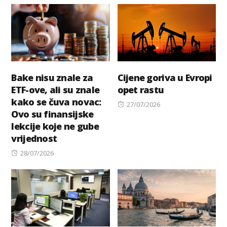
Bake nisu znale za
Cijene goriva u Evropi
ETF-ove, ali su znale
opet rastu
kako se čuva novac:
Posted
27/07/2026
Ovo su finansijske
on
lekcije koje ne gube
vrijednost
Posted
28/07/2026
on