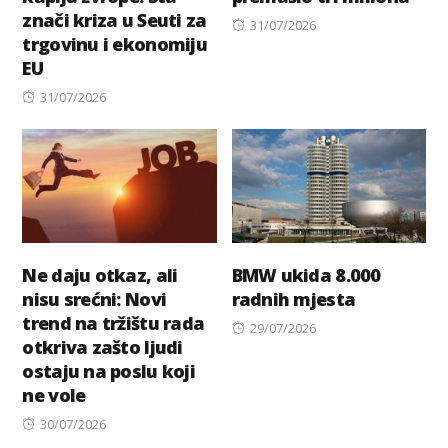
znači kriza u Seuti za
Posted
31/07/2026
trgovinu i ekonomiju
on
EU
Posted
31/07/2026
on
Ne daju otkaz, ali
BMW ukida 8.000
nisu srećni: Novi
radnih mjesta
trend na tržištu rada
Posted
29/07/2026
otkriva zašto ljudi
on
ostaju na poslu koji
ne vole
Posted
30/07/2026
on