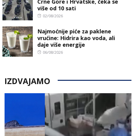
Crne Gore i Hrvatske, čeka se
više od 10 sati
Posted
02/08/2026
on
Najmoćnije piće za paklene
vrućine: Hidrira kao voda, ali
daje više energije
Posted
06/08/2026
on
IZDVAJAMO