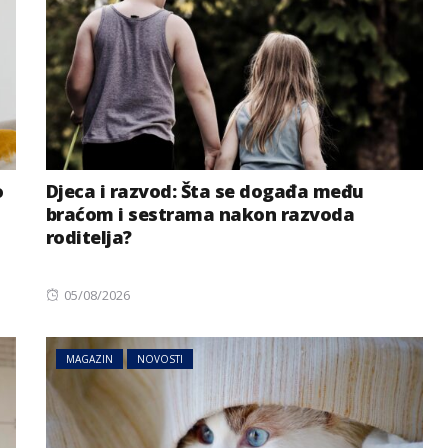
o
Djeca i razvod: Šta se događa među
braćom i sestrama nakon razvoda
roditelja?
Posted
05/08/2026
on
MAGAZIN
NOVOSTI