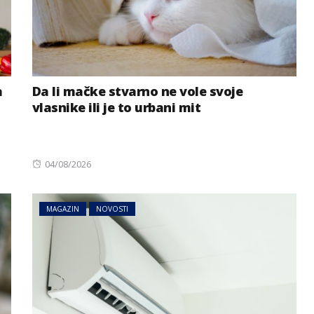
a
Da li mačke stvarno ne vole svoje
vlasnike ili je to urbani mit
Posted
04/08/2026
on
MAGAZIN
NOVOSTI