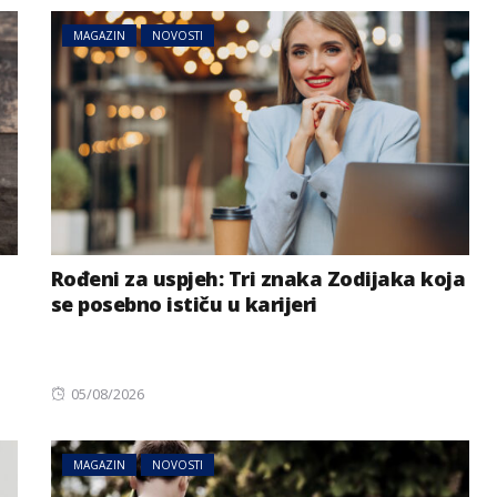
MAGAZIN
NOVOSTI
Rođeni za uspjeh: Tri znaka Zodijaka koja
se posebno ističu u karijeri
Posted
05/08/2026
on
MAGAZIN
NOVOSTI