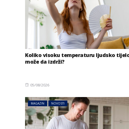
Koliko visoku temperaturu ljudsko tijel
može da izdrži?
Posted
05/08/2026
on
MAGAZIN
NOVOSTI