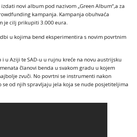
 izdati novi album pod nazivom „Green Album“,a za
je crowdfunding kampanja. Kampanja obuhvaća
 je cilj prikupiti 3.000 eura.
adbi u kojima bend eksperimentira s novim povrtnim
 i u Aziji te SAD-u u rujnu kreće na novu austrijsku
strumenata članovi benda u svakom gradu u kojem
ajbolje zvuči. No povrtni se instrumenti nakon
se od njih spravljaju jela koja se nude posjetiteljima