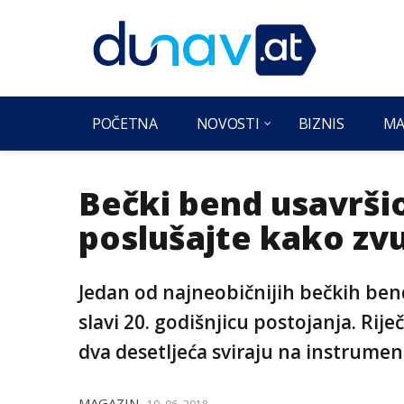
POČETNA
NOVOSTI
BIZNIS
MA
Bečki bend usavršio
poslušajte kako zv
Jedan od najneobičnijih bečkih be
slavi 20. godišnjicu postojanja. Rije
dva desetljeća sviraju na instrume
MAGAZIN