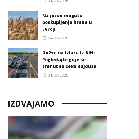
Posted
31/07/2026
on
Na jesen moguće
poskupljenje hrane u
Evropi
Posted
04/08/2026
on
Gužve na izlazu iz BiH:
Pogledajte gdje se
trenutno čeka najduže
Posted
31/07/2026
on
IZDVAJAMO