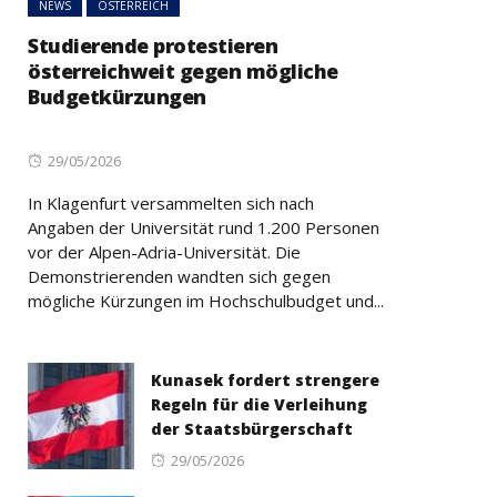
NEWS
ÖSTERREICH
Studierende protestieren
österreichweit gegen mögliche
Budgetkürzungen
Posted
29/05/2026
on
In Klagenfurt versammelten sich nach
Angaben der Universität rund 1.200 Personen
vor der Alpen-Adria-Universität. Die
Demonstrierenden wandten sich gegen
mögliche Kürzungen im Hochschulbudget und...
Kunasek fordert strengere
Regeln für die Verleihung
der Staatsbürgerschaft
Posted
29/05/2026
on