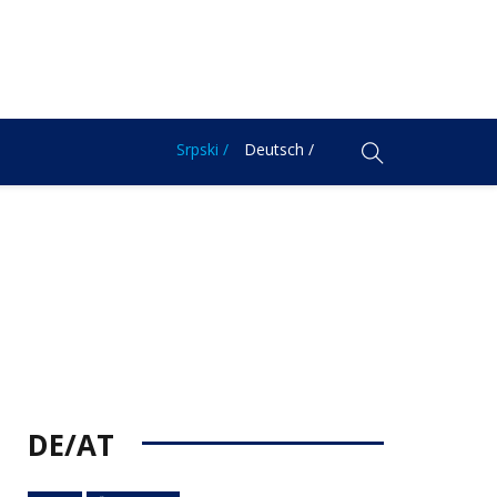
Srpski /
Deutsch /
DE/AT