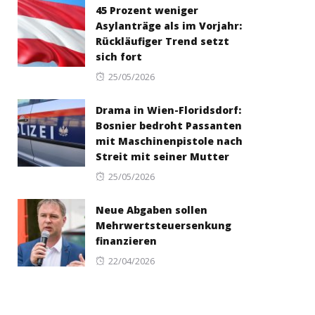
45 Prozent weniger
Asylanträge als im Vorjahr:
Rückläufiger Trend setzt
sich fort
Posted
25/05/2026
on
Drama in Wien-Floridsdorf:
Bosnier bedroht Passanten
mit Maschinenpistole nach
Streit mit seiner Mutter
Posted
25/05/2026
on
Neue Abgaben sollen
Mehrwertsteuersenkung
finanzieren
Posted
22/04/2026
on