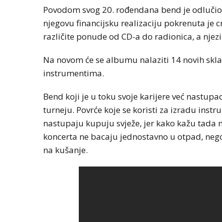
Povodom svog 20. rođendana bend je odlučio
njegovu financijsku realizaciju pokrenuta 
različite ponude od CD-a do radionica, a njezin
Na novom će se albumu nalaziti 14 novih skl
instrumentima.
Bend koji je u toku svoje karijere već nastupao
turneju. Povrće koje se koristi za izradu in
nastupaju kupuju svježe, jer kako kažu tada n
koncerta ne bacaju jednostavno u otpad, nego 
na kušanje.