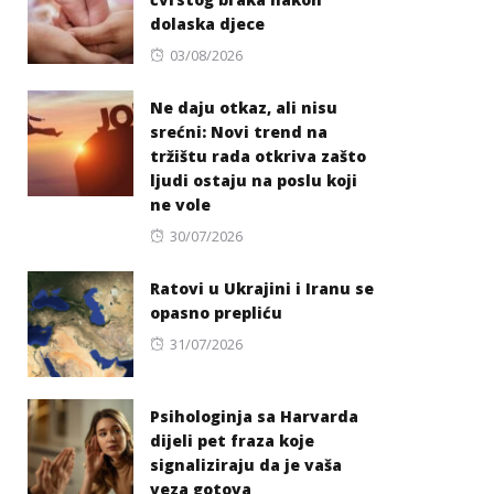
dolaska djece
Posted
03/08/2026
on
Ne daju otkaz, ali nisu
srećni: Novi trend na
tržištu rada otkriva zašto
ljudi ostaju na poslu koji
ne vole
Posted
30/07/2026
on
Ratovi u Ukrajini i Iranu se
opasno prepliću
Posted
31/07/2026
on
Psihologinja sa Harvarda
dijeli pet fraza koje
signaliziraju da je vaša
veza gotova