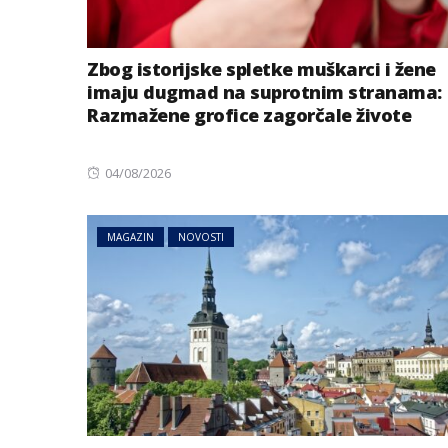
Zbog istorijske spletke muškarci i žene
imaju dugmad na suprotnim stranama:
Razmažene grofice zagorčale živote
Posted
04/08/2026
on
MAGAZIN
NOVOSTI