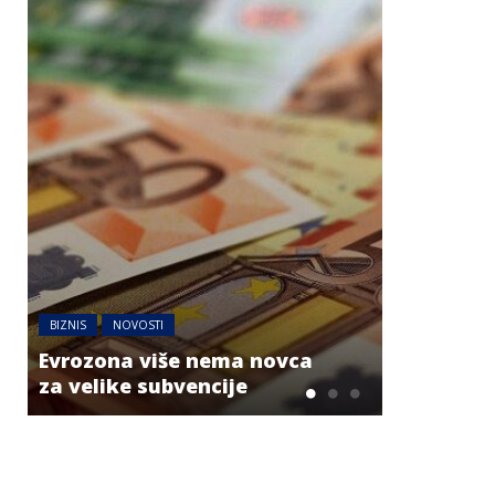
BIZNIS
NOVOSTI
AUSTRIJA
NO
Evrozona više nema novca
Jake grml
za velike subvencije
dijelovim