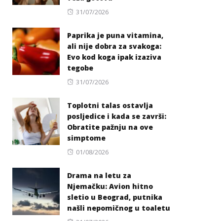
Posted
31/07/2026
on
Paprika je puna vitamina,
ali nije dobra za svakoga:
Evo kod koga ipak izaziva
tegobe
Posted
31/07/2026
on
Toplotni talas ostavlja
posljedice i kada se završi:
Obratite pažnju na ove
simptome
Posted
01/08/2026
on
Drama na letu za
Njemačku: Avion hitno
sletio u Beograd, putnika
našli nepomičnog u toaletu