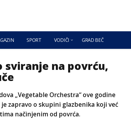
GAZIN
SPORT
VODIČI
GRAD BEČ
 sviranje na povrću,
uče
ndova „Vegetable Orchestra“ ove godine
č je zapravo o skupini glazbenika koji već
ntima načinjenim od povrća.