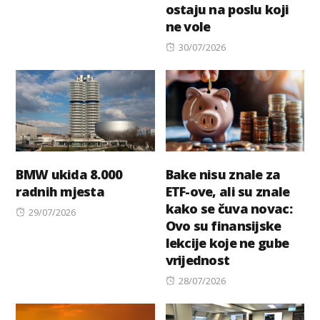
ostaju na poslu koji
on
ne vole
Posted
30/07/2026
on
BMW ukida 8.000
Bake nisu znale za
radnih mjesta
ETF-ove, ali su znale
kako se čuva novac:
Posted
29/07/2026
Ovo su finansijske
on
lekcije koje ne gube
vrijednost
Posted
28/07/2026
on