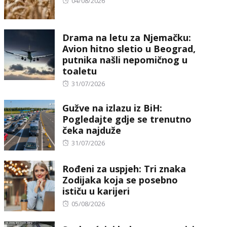
Posted
04/08/2026
on
Drama na letu za Njemačku:
Avion hitno sletio u Beograd,
putnika našli nepomičnog u
toaletu
Posted
31/07/2026
on
Gužve na izlazu iz BiH:
Pogledajte gdje se trenutno
čeka najduže
Posted
31/07/2026
on
Rođeni za uspjeh: Tri znaka
Zodijaka koja se posebno
ističu u karijeri
Posted
05/08/2026
on