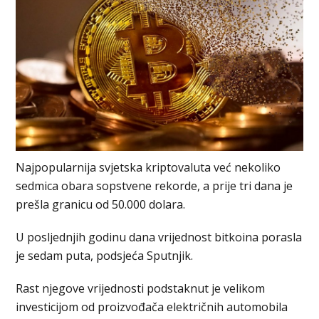
Najpopularnija svjetska kriptovaluta već nekoliko
sedmica obara sopstvene rekorde, a prije tri dana je
prešla granicu od 50.000 dolara.
U posljednjih godinu dana vrijednost bitkoina porasla
je sedam puta, podsjeća Sputnjik.
Rast njegove vrijednosti podstaknut je velikom
investicijom od proizvođača električnih automobila