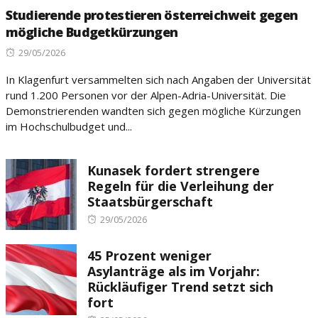
Studierende protestieren österreichweit gegen
mögliche Budgetkürzungen
Posted
29/05/2026
on
In Klagenfurt versammelten sich nach Angaben der Universität
rund 1.200 Personen vor der Alpen-Adria-Universität. Die
Demonstrierenden wandten sich gegen mögliche Kürzungen
im Hochschulbudget und...
Kunasek fordert strengere
Regeln für die Verleihung der
Staatsbürgerschaft
Posted
29/05/2026
on
45 Prozent weniger
Asylanträge als im Vorjahr:
Rückläufiger Trend setzt sich
fort