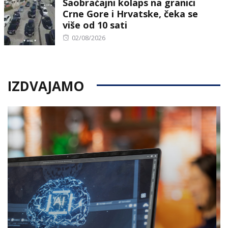
Saobraćajni kolaps na granici
Crne Gore i Hrvatske, čeka se
više od 10 sati
Posted
02/08/2026
on
IZDVAJAMO