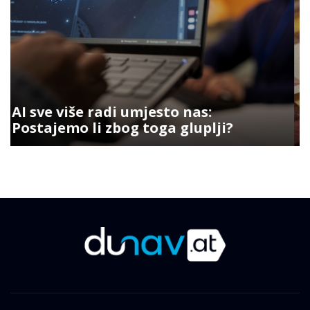
Evrozona više nema novca za
velike subvencije