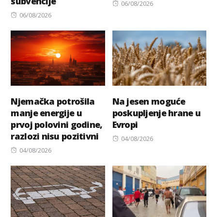
subvencije
Posted
06/08/2026
Posted
on
06/08/2026
on
Njemačka potrošila
Na jesen moguće
manje energije u
poskupljenje hrane u
prvoj polovini godine,
Evropi
razlozi nisu pozitivni
Posted
04/08/2026
Posted
on
04/08/2026
on