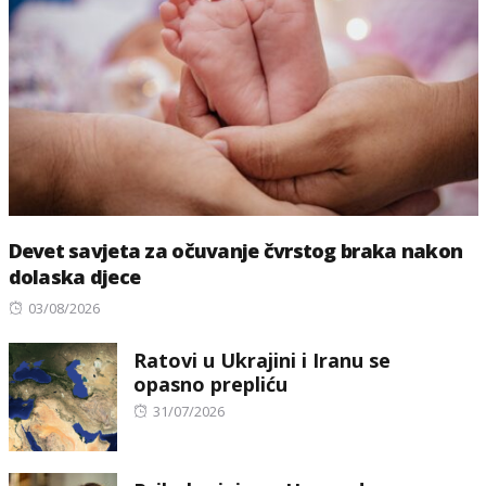
Devet savjeta za očuvanje čvrstog braka nakon
dolaska djece
Posted
03/08/2026
on
Ratovi u Ukrajini i Iranu se
opasno prepliću
Posted
31/07/2026
on