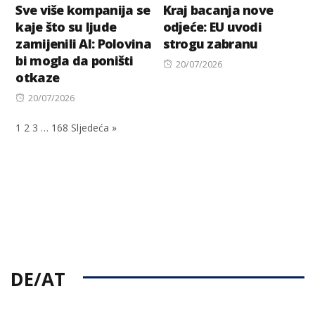
Sve više kompanija se
Kraj bacanja nove
kaje što su ljude
odјeće: EU uvodi
zamijenili AI: Polovina
strogu zabranu
bi mogla da poništi
Posted
20/07/2026
otkaze
on
Posted
20/07/2026
on
1
2
3
…
168
Sljedeća »
DE/AT