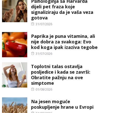
Psihologinja sa Harvarda
dijeli pet fraza koje
signaliziraju da je vaša veza
gotova
Posted
31/07/2026
on
Paprika je puna vitamina, ali
nije dobra za svakoga: Evo
kod koga ipak izaziva tegobe
Posted
31/07/2026
on
Toplotni talas ostavlja
posljedice i kada se završi:
Obratite pažnju na ove
simptome
Posted
01/08/2026
on
Na jesen moguće
poskupljenje hrane u Evropi