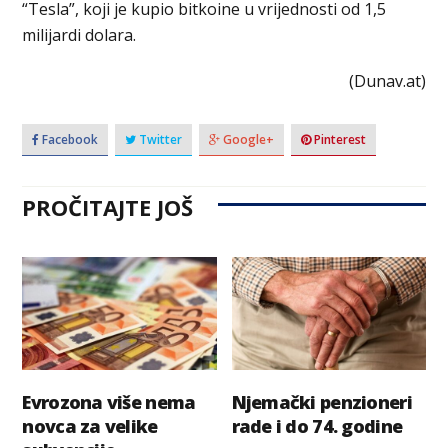
“Tesla”, koji je kupio bitkoine u vrijednosti od 1,5
milijardi dolara.
(Dunav.at)
Facebook
Twitter
Google+
Pinterest
PROČITAJTE JOŠ
Evrozona više nema
Njemački penzioneri
novca za velike
rade i do 74. godine