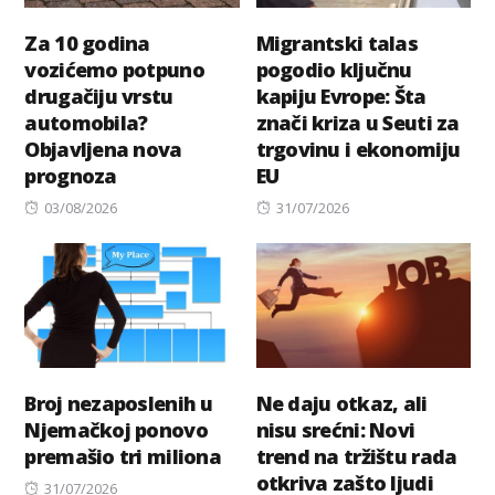
Za 10 godina
Migrantski talas
vozićemo potpuno
pogodio ključnu
drugačiju vrstu
kapiju Evrope: Šta
automobila?
znači kriza u Seuti za
Objavljena nova
trgovinu i ekonomiju
prognoza
EU
Posted
Posted
03/08/2026
31/07/2026
on
on
Broj nezaposlenih u
Ne daju otkaz, ali
Njemačkoj ponovo
nisu srećni: Novi
premašio tri miliona
trend na tržištu rada
otkriva zašto ljudi
Posted
31/07/2026