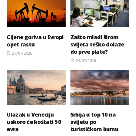
Cijene goriva u Evropi
Zašto mladi širom
opet rastu
svijeta teško dolaze
do prve plate?
Posted
27/07/2026
on
Posted
24/07/2026
on
Ulazak u Veneciju
Srbija u top 10 na
uskoro će koštati 50
svijetu po
evra
turističkom bumu