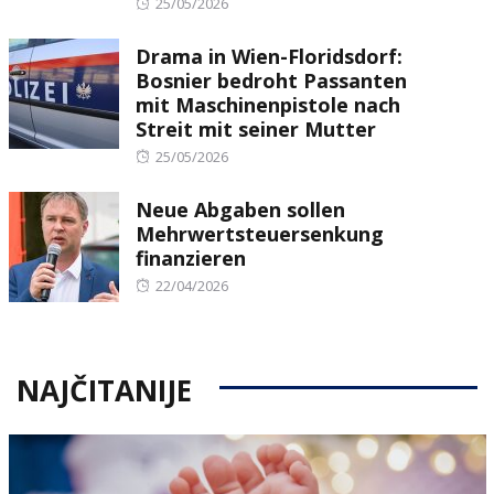
Posted
25/05/2026
on
Drama in Wien-Floridsdorf:
Bosnier bedroht Passanten
mit Maschinenpistole nach
Streit mit seiner Mutter
Posted
25/05/2026
on
Neue Abgaben sollen
Mehrwertsteuersenkung
finanzieren
Posted
22/04/2026
on
NAJČITANIJE