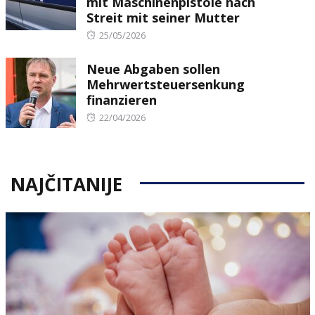
mit Maschinenpistole nach
Streit mit seiner Mutter
Posted
25/05/2026
on
Neue Abgaben sollen
Mehrwertsteuersenkung
finanzieren
Posted
22/04/2026
on
NAJČITANIJE