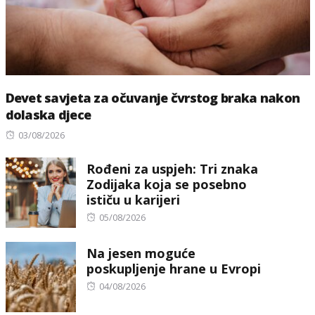
Devet savjeta za očuvanje čvrstog braka nakon
dolaska djece
Posted
03/08/2026
on
Rođeni za uspjeh: Tri znaka
Zodijaka koja se posebno
ističu u karijeri
Posted
05/08/2026
on
Na jesen moguće
poskupljenje hrane u Evropi
Posted
04/08/2026
on