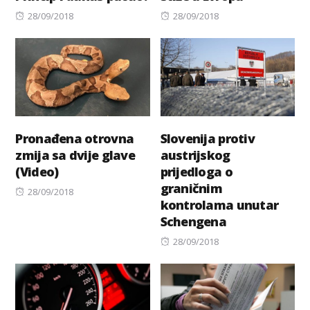
Posted
Posted
28/09/2018
28/09/2018
on
on
Pronađena otrovna
Slovenija protiv
zmija sa dvije glave
austrijskog
(Video)
prijedloga o
graničnim
Posted
28/09/2018
kontrolama unutar
on
Schengena
Posted
28/09/2018
on