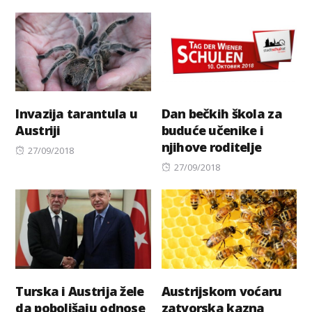
on
Invazija tarantula u
Dan bečkih škola za
Austriji
buduće učenike i
njihove roditelje
Posted
27/09/2018
on
Posted
27/09/2018
on
Turska i Austrija žele
Austrijskom voćaru
da poboljšaju odnose
zatvorska kazna