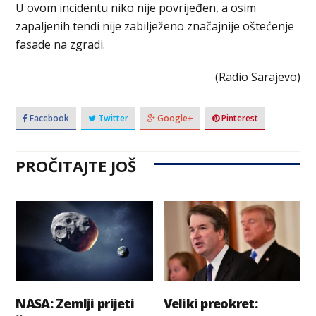
U ovom incidentu niko nije povrijeđen, a osim
zapaljenih tendi nije zabilježeno značajnije oštećenje
fasade na zgradi.
(Radio Sarajevo)
Facebook
Twitter
Google+
Pinterest
PROČITAJTE JOŠ
NASA: Zemlji prijeti
Veliki preokret: