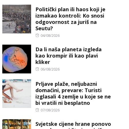
Politički plan ili haos koji je
izmakao kontroli: Ko snosi
odgovornost za juriš na
Seutu?
Posted
04/08/2026
on
Da li naša planeta izgleda
kao krompir ili kao plavi
kliker
Posted
06/08/2026
on
Prljave plaže, neljubazni
domaćini, prevare: Turisti
izglasali 4 zemlje u koje se ne
bi vratili ni besplatno
Posted
07/08/2026
on
Svjetske cijene hrane ponovo