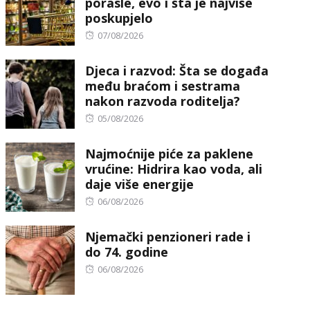
porasle, evo i šta je najviše
poskupjelo
Posted
07/08/2026
on
Djeca i razvod: Šta se događa
među braćom i sestrama
nakon razvoda roditelja?
Posted
05/08/2026
on
Najmoćnije piće za paklene
vrućine: Hidrira kao voda, ali
daje više energije
Posted
06/08/2026
on
Njemački penzioneri rade i
do 74. godine
Posted
06/08/2026
on