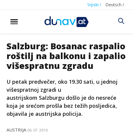
Srpski /
Deutsch /
Salzburg: Bosanac raspalio
roštilj na balkonu i zapalio
višespratnu zgradu
U petak predvečer, oko 19.30 sati, u jednoj
višespratnoj zgradi u
austrijskom Salzburgu došlo je do nesreće
koja je srećom prošla bez težih posljedica,
objavila je austrijska policija.
AUSTRIJA
06. 07. 2019.