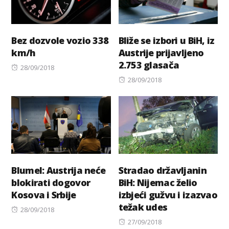
Bez dozvole vozio 338
Bliže se izbori u BiH, iz
km/h
Austrije prijavljeno
2.753 glasača
Posted
28/09/2018
on
Posted
28/09/2018
on
Blumel: Austrija neće
Stradao državljanin
blokirati dogovor
BiH: Nijemac želio
Kosova i Srbije
izbjeći gužvu i izazvao
težak udes
Posted
28/09/2018
on
Posted
27/09/2018