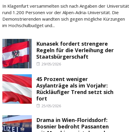
on
In Klagenfurt versammelten sich nach Angaben der Universität
rund 1.200 Personen vor der Alpen-Adria-Universität. Die
Demonstrierenden wandten sich gegen mögliche Kürzungen
im Hochschulbudget und...
Kunasek fordert strengere
Regeln für die Verleihung der
Staatsbürgerschaft
Posted
29/05/2026
on
45 Prozent weniger
Asylanträge als im Vorjahr:
Rückläufiger Trend setzt sich
fort
Posted
25/05/2026
on
Drama in Wien-Floridsdorf:
Bosnier bedroht Passanten