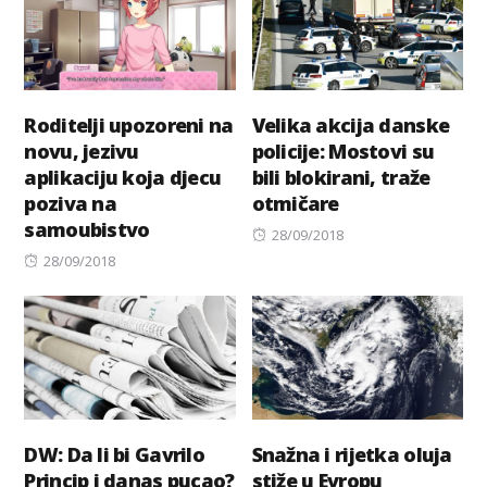
Roditelji upozoreni na
Velika akcija danske
novu, jezivu
policije: Mostovi su
aplikaciju koja djecu
bili blokirani, traže
poziva na
otmičare
samoubistvo
Posted
28/09/2018
Posted
on
28/09/2018
on
DW: Da li bi Gavrilo
Snažna i rijetka oluja
Princip i danas pucao?
stiže u Evropu