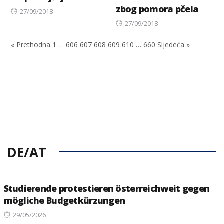
zbog pomora pčela
Posted
27/09/2018
on
Posted
27/09/2018
on
« Prethodna
1
…
606
607
608
609
610
…
660
Sljedeća »
DE/AT
Studierende protestieren österreichweit gegen
mögliche Budgetkürzungen
Posted
29/05/2026