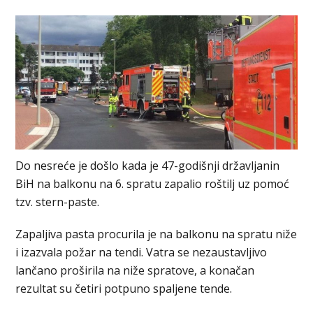
Do nesreće je došlo kada je 47-godišnji državljanin
BiH na balkonu na 6. spratu zapalio roštilj uz pomoć
tzv. stern-paste.
Zapaljiva pasta procurila je na balkonu na spratu niže
i izazvala požar na tendi. Vatra se nezaustavljivo
lančano proširila na niže spratove, a konačan
rezultat su četiri potpuno spaljene tende.