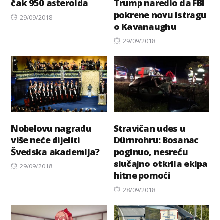
čak 950 asteroida
Trump naredio da FBI
pokrene novu istragu
Posted
29/09/2018
o Kavanaughu
on
Posted
29/09/2018
on
Nobelovu nagradu
Stravičan udes u
više neće dijeliti
Dürnrohru: Bosanac
Švedska akademija?
poginuo, nesreću
slučajno otkrila ekipa
Posted
29/09/2018
hitne pomoći
on
Posted
28/09/2018
on