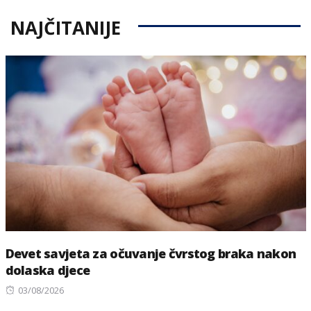
NAJČITANIJE
Devet savjeta za očuvanje čvrstog braka nakon
dolaska djece
Posted
03/08/2026
on