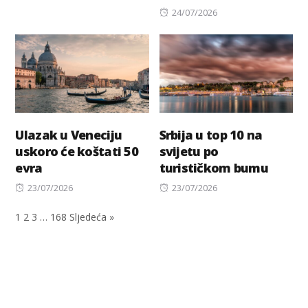
on
Posted
24/07/2026
on
Ulazak u Veneciju
Srbija u top 10 na
uskoro će koštati 50
svijetu po
evra
turističkom bumu
Posted
Posted
23/07/2026
23/07/2026
on
on
1
2
3
…
168
Sljedeća »