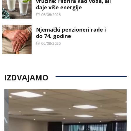
vrućine: Hidrira kao voda, ali
daje više energije
Posted
06/08/2026
on
Njemački penzioneri rade i
do 74. godine
Posted
06/08/2026
on
IZDVAJAMO