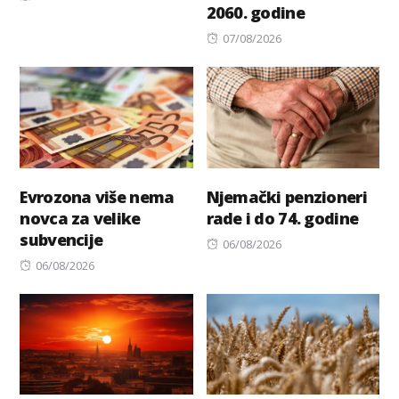
2060. godine
on
Posted
07/08/2026
on
Evrozona više nema
Njemački penzioneri
novca za velike
rade i do 74. godine
subvencije
Posted
06/08/2026
Posted
on
06/08/2026
on