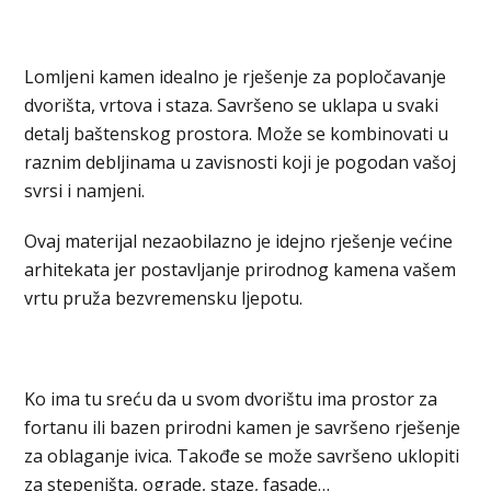
Lomljeni kamen idealno je rješenje za popločavanje
dvorišta, vrtova i staza. Savršeno se uklapa u svaki
detalj baštenskog prostora. Može se kombinovati u
raznim debljinama u zavisnosti koji je pogodan vašoj
svrsi i namjeni.
Ovaj materijal nezaobilazno je idejno rješenje većine
arhitekata jer postavljanje prirodnog kamena vašem
vrtu pruža bezvremensku ljepotu.
Ko ima tu sreću da u svom dvorištu ima prostor za
fortanu ili bazen prirodni kamen je savršeno rješenje
za oblaganje ivica. Takođe se može savršeno uklopiti
za stepeništa, ograde, staze, fasade…