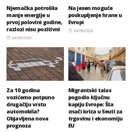
Njemačka potrošila
Na jesen moguće
manje energije u
poskupljenje hrane u
prvoj polovini godine,
Evropi
razlozi nisu pozitivni
Posted
04/08/2026
Posted
on
04/08/2026
on
Za 10 godina
Migrantski talas
vozićemo potpuno
pogodio ključnu
drugačiju vrstu
kapiju Evrope: Šta
automobila?
znači kriza u Seuti za
Objavljena nova
trgovinu i ekonomiju
prognoza
EU