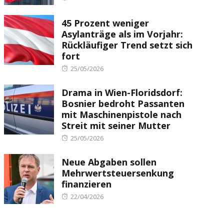
on
45 Prozent weniger
Asylanträge als im Vorjahr:
Rückläufiger Trend setzt sich
fort
Posted
25/05/2026
on
Drama in Wien-Floridsdorf:
Bosnier bedroht Passanten
mit Maschinenpistole nach
Streit mit seiner Mutter
Posted
25/05/2026
on
Neue Abgaben sollen
Mehrwertsteuersenkung
finanzieren
Posted
22/04/2026
on