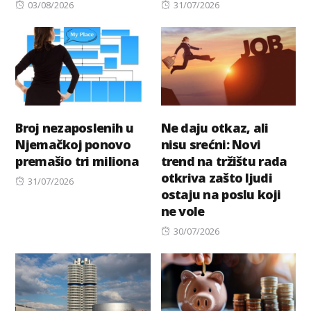
Posted
Posted
03/08/2026
31/07/2026
on
on
Broj nezaposlenih u
Ne daju otkaz, ali
Njemačkoj ponovo
nisu srećni: Novi
premašio tri miliona
trend na tržištu rada
otkriva zašto ljudi
Posted
31/07/2026
ostaju na poslu koji
on
ne vole
Posted
30/07/2026
on