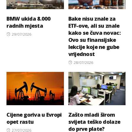
BMW ukida 8.000
Bake nisu znale za
radnih mjesta
ETF-ove, ali su znale
kako se čuva novac:
Posted
29/07/2026
Ovo su finansijske
on
lekcije koje ne gube
vrijednost
Posted
28/07/2026
on
Cijene goriva u Evropi
Zašto mladi širom
opet rastu
svijeta teško dolaze
do prve plate?
Posted
27/07/2026