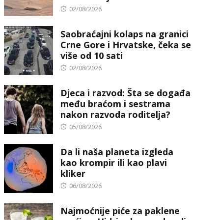
Posted
02/08/2026
on
Saobraćajni kolaps na granici
Crne Gore i Hrvatske, čeka se
više od 10 sati
Posted
02/08/2026
on
Djeca i razvod: Šta se događa
među braćom i sestrama
nakon razvoda roditelja?
Posted
05/08/2026
on
Da li naša planeta izgleda
kao krompir ili kao plavi
kliker
Posted
06/08/2026
on
Najmoćnije piće za paklene