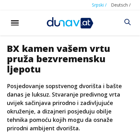
Srpski /
Deutsch /
BX kamen vašem vrtu
pruža bezvremensku
ljepotu
Posjedovanje sopstvenog dvorišta i bašte
danas je luksuz. Stvaranje predivnog vrta
uvijek sačinjava prirodno i zadivljujuće
okruženje, a dizajneri posjeduju obilje
tehnika pomoću kojih mogu da osnaže
prirodni ambijent dvorišta.