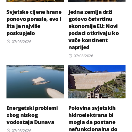
Svjetske cijene hrane
Jedna zemlja drži
ponovo porasle, evo i
gotovo četvrtinu
šta je najviše
ekonomije EU: Novi
poskupjelo
podaci otkrivaju ko
vuče kontinent
Posted
07/08/2026
naprijed
on
Posted
07/08/2026
on
Energetski problemi
Polovina svjetskih
zbog niskog
hidroelektrana bi
vodostaja Dunava
mogla da postane
nefunkcionalna do
Posted
07/08/2026