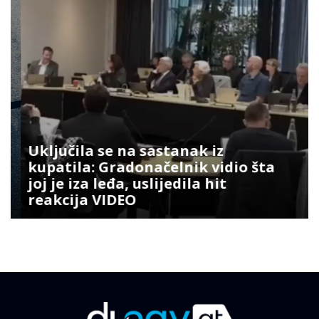
Uključila se na sastanak iz
kupatila: Gradonačelnik vidio šta
joj je iza leđa, uslijedila hit
reakcija VIDEO