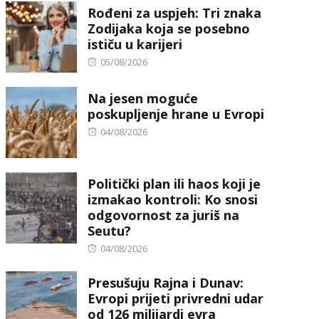
Rođeni za uspjeh: Tri znaka
Zodijaka koja se posebno
ističu u karijeri
Posted
05/08/2026
on
Na jesen moguće
poskupljenje hrane u Evropi
Posted
04/08/2026
on
Politički plan ili haos koji je
izmakao kontroli: Ko snosi
odgovornost za juriš na
Seutu?
Posted
04/08/2026
on
Presušuju Rajna i Dunav:
Evropi prijeti privredni udar
od 126 milijardi evra