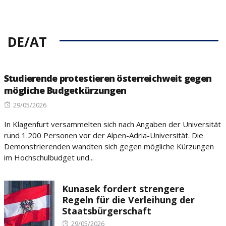
DE/AT
Studierende protestieren österreichweit gegen
mögliche Budgetkürzungen
Posted
29/05/2026
on
In Klagenfurt versammelten sich nach Angaben der Universität
rund 1.200 Personen vor der Alpen-Adria-Universität. Die
Demonstrierenden wandten sich gegen mögliche Kürzungen
im Hochschulbudget und...
Kunasek fordert strengere
Regeln für die Verleihung der
Staatsbürgerschaft
Posted
29/05/2026