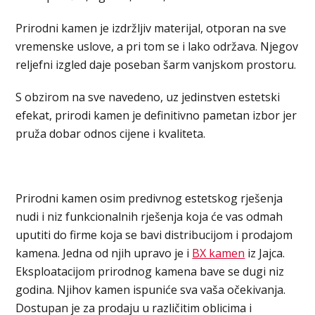
Prirodni kamen je izdržljiv materijal, otporan na sve
vremenske uslove, a pri tom se i lako održava. Njegov
reljefni izgled daje poseban šarm vanjskom prostoru.
S obzirom na sve navedeno, uz jedinstven estetski
efekat, prirodi kamen je definitivno pametan izbor jer
pruža dobar odnos cijene i kvaliteta.
Prirodni kamen osim predivnog estetskog rješenja
nudi i niz funkcionalnih rješenja koja će vas odmah
uputiti do firme koja se bavi distribucijom i prodajom
kamena. Jedna od njih upravo je i
BX kamen
iz Jajca.
Eksploatacijom prirodnog kamena bave se dugi niz
godina. Njihov kamen ispuniće sva vaša očekivanja.
Dostupan je za prodaju u različitim oblicima i