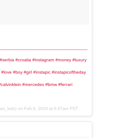
____________________________________
#serbia #croatia #instagram #money #luxury
NOVOSTI
REGIJA
riji: Tresli
Haos na A3 u Njemačkoj:
n #love #boy #girl #instapic #instapicoftheday
li predmeti
Zatvaraju se trake i izlazi
calvinklein #mercedes #bmw #ferrari
ka Balkanu
an_kids) on
Feb 6, 2018 at 6:47am PST