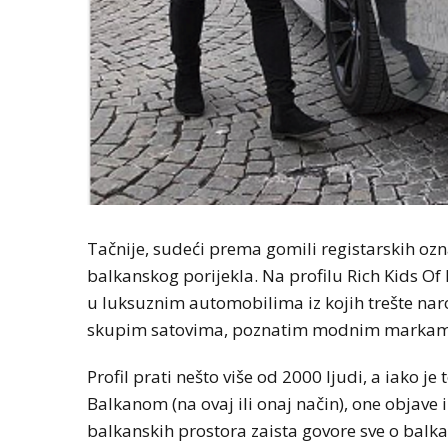
Tačnije, sudeći prema gomili registarskih oznak
balkanskog porijekla. Na profilu Rich Kids O
u luksuznim automobilima iz kojih trešte na
skupim satovima, poznatim modnim markama t
Profil prati nešto više od 2000 ljudi, a iako je
Balkanom (na ovaj ili onaj način), one objave 
balkanskih prostora zaista govore sve o bal