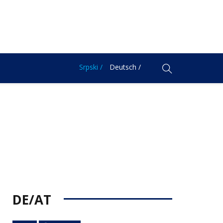
Srpski /
Deutsch /
DE/AT