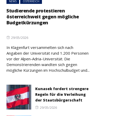
NEWS
ÖSTERREICH
Studierende protestieren
österreichweit gegen mögliche
Budgetkürzungen
Posted
29/05/2026
on
In Klagenfurt versammelten sich nach
Angaben der Universität rund 1.200 Personen
vor der Alpen-Adria-Universität. Die
Demonstrierenden wandten sich gegen
mögliche Kürzungen im Hochschulbudget und...
Kunasek fordert strengere
Regeln für die Verleihung
der Staatsbürgerschaft
Posted
29/05/2026
on