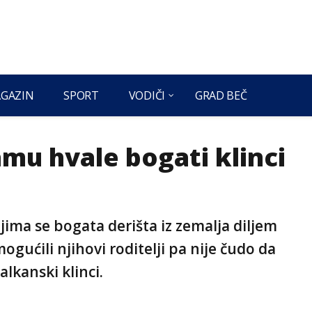
GAZIN
SPORT
VODIČI
GRAD BEČ
mu hvale bogati klinci
ojima se bogata derišta iz zemalja diljem
ogućili njihovi roditelji pa nije čudo da
alkanski klinci.