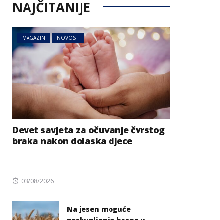
NAJČITANIJE
MAGAZIN
NOVOSTI
Devet savjeta za očuvanje čvrstog
braka nakon dolaska djece
Posted
03/08/2026
on
Na jesen moguće
poskupljenje hrane u