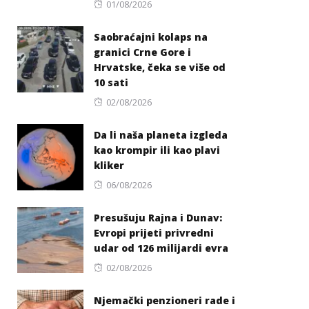
Posted
01/08/2026
on
Saobraćajni kolaps na
granici Crne Gore i
Hrvatske, čeka se više od
10 sati
Posted
02/08/2026
on
Da li naša planeta izgleda
kao krompir ili kao plavi
kliker
Posted
06/08/2026
on
Presušuju Rajna i Dunav:
Evropi prijeti privredni
udar od 126 milijardi evra
Posted
02/08/2026
on
Njemački penzioneri rade i