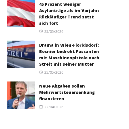
45 Prozent weniger
Asylanträge als im Vorjahr:
Rückläufiger Trend setzt
sich fort
Posted
25/05/2026
on
Drama in Wien-Floridsdorf:
Bosnier bedroht Passanten
mit Maschinenpistole nach
Streit mit seiner Mutter
Posted
25/05/2026
on
Neue Abgaben sollen
Mehrwertsteuersenkung
finanzieren
Posted
22/04/2026
on