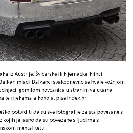
a iz Austrije, Švicarske ili Njemačke, klinci
f Balkan mladi Balkanci svakodnevno se hvale vožnjom
rodnjaci, gomilom novčanica u stranim valutama,
e rijekama alkohola, piše Index.hr.
 teško potvrditi da su sve fotografije zaista povezane s
iz kojih je jasno da su povezane s ljudima s
kanskom mentalitetu…