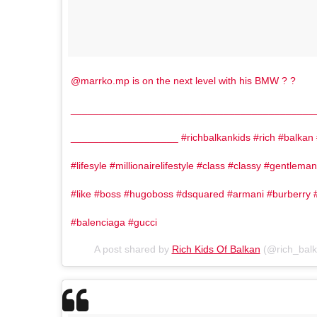
@marrko.mp is on the next level with his BMW ? ?
___________________________________________
___________________ #richbalkankids #rich #balkan 
AUSTRIJA
NOVOSTI
Zemljotres u Aust
#lifesyle #millionairelifestyle #class #classy #gentlema
se kreveti i pada
#like #boss #hugoboss #dsquared #armani #burberry #
u Tirolu
#balenciaga #gucci
A post shared by
Rich Kids Of Balkan
(@rich_balk