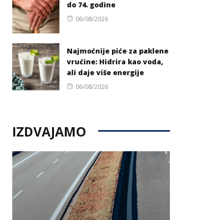
do 74. godine
Posted
06/08/2026
on
Najmoćnije piće za paklene
vrućine: Hidrira kao voda,
ali daje više energije
Posted
06/08/2026
on
IZDVAJAMO