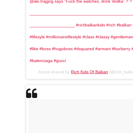
@aki.trajgng says “Fuck the watches, drink Vodka” ? ?
___________________________________________
___________________ #richbalkankids #rich #balkan 
#lifesyle #millionairelifestyle #class #classy #gentlema
#like #boss #hugoboss #dsquared #armani #burberry #
#balenciaga #gucci
A post shared by
Rich Kids Of Balkan
(@rich_balk