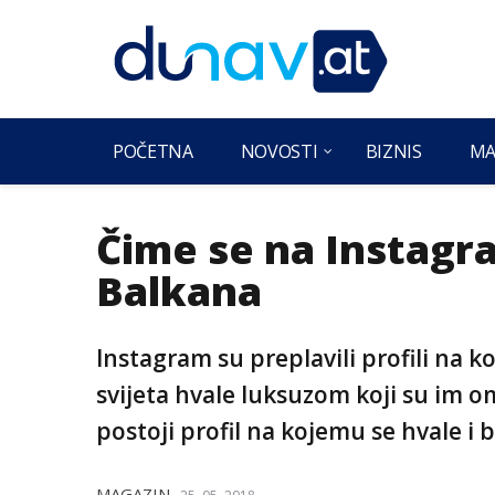
POČETNA
NOVOSTI
BIZNIS
MA
Čime se na Instagra
Balkana
Instagram su preplavili profili na k
svijeta hvale luksuzom koji su im om
postoji profil na kojemu se hvale i b
MAGAZIN