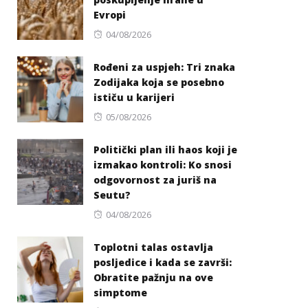
Evropi
Posted
04/08/2026
on
Rođeni za uspjeh: Tri znaka
Zodijaka koja se posebno
ističu u karijeri
Posted
05/08/2026
on
Politički plan ili haos koji je
izmakao kontroli: Ko snosi
odgovornost za juriš na
Seutu?
Posted
04/08/2026
on
Toplotni talas ostavlja
posljedice i kada se završi:
Obratite pažnju na ove
simptome