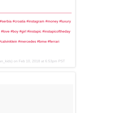
____________________________________
#serbia #croatia #instagram #money #luxury
n #love #boy #girl #instapic #instapicoftheday
calvinklein #mercedes #bmw #ferrari
an_kids) on
Feb 10, 2018 at 6:53pm PST