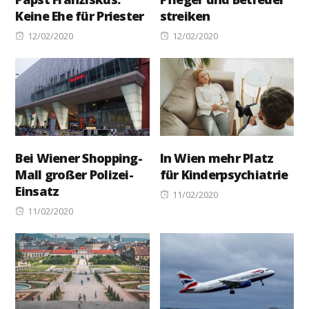
Keine Ehe für Priester
streiken
Posted
Posted
12/02/2020
12/02/2020
on
on
Bei Wiener Shopping-
In Wien mehr Platz
Mall großer Polizei-
für Kinderpsychiatrie
Einsatz
Posted
11/02/2020
Posted
on
11/02/2020
on