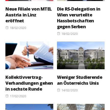
Neue Filiale von MTEL
Die RS-Delegation in
Austria in Linz
Wien verurteilte
eröffnet
Hassbotschaften
gegen Serben
Posted
18/02/2020
on
Posted
18/02/2020
on
Kollektivvertrag-
Weniger Studierende
Verhandlungen gehen
an Österreichs Unis
in sechste Runde
Posted
14/02/2020
Posted
on
17/02/2020
on