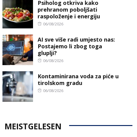
Psiholog otkriva kako
prehranom poboljšati
raspoloženje i energiju
Posted
06/08/2026
on
AI sve više radi umjesto nas:
Postajemo li zbog toga
gluplji?
Posted
06/08/2026
on
Kontaminirana voda za piće u
tirolskom gradu
Posted
06/08/2026
on
MEISTGELESEN