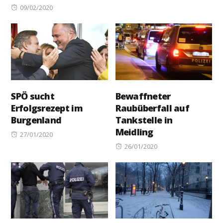
Posted
09/02/2020
on
SPÖ sucht
Bewaffneter
Erfolgsrezept im
Raubüberfall auf
Burgenland
Tankstelle in
Meidling
Posted
27/01/2020
on
Posted
26/01/2020
on