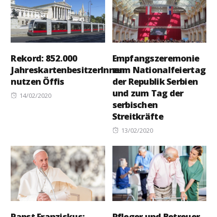
Rekord: 852.000
Empfangszeremonie
JahreskartenbesitzerInnen
zum Nationalfeiertag
nutzen Öffis
der Republik Serbien
und zum Tag der
Posted
14/02/2020
serbischen
on
Streitkräfte
Posted
13/02/2020
on
Papst Franziskus:
Pfleger und Betreuer