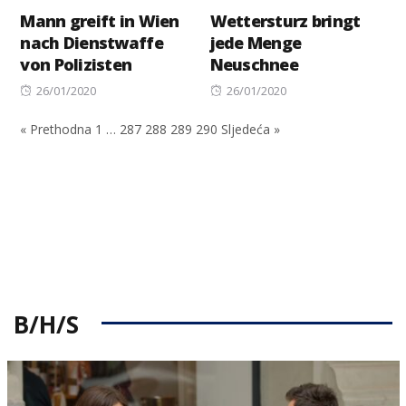
Mann greift in Wien
Wettersturz bringt
nach Dienstwaffe
jede Menge
von Polizisten
Neuschnee
Posted
Posted
26/01/2020
26/01/2020
on
on
« Prethodna
1
…
287
288
289
290
Sljedeća »
B/H/S