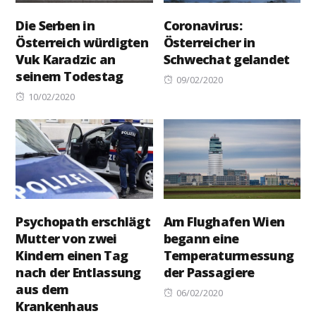
Die Serben in
Coronavirus:
Österreich würdigten
Österreicher in
Vuk Karadzic an
Schwechat gelandet
seinem Todestag
Posted
09/02/2020
Posted
on
10/02/2020
on
Psychopath erschlägt
Am Flughafen Wien
Mutter von zwei
begann eine
Kindern einen Tag
Temperaturmessung
nach der Entlassung
der Passagiere
aus dem
Posted
06/02/2020
Krankenhaus
on