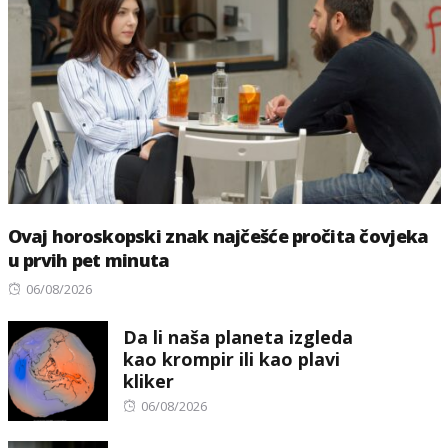
Ovaj horoskopski znak najčešće pročita čovjeka
u prvih pet minuta
Posted
06/08/2026
on
Da li naša planeta izgleda
kao krompir ili kao plavi
kliker
Posted
06/08/2026
on