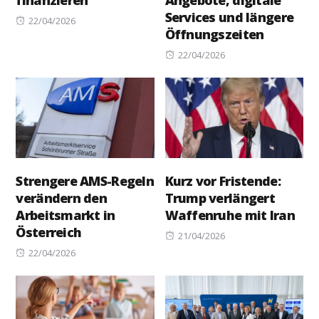
Services und längere
Posted
22/04/2026
Öffnungszeiten
on
Posted
22/04/2026
on
Strengere AMS-Regeln
Kurz vor Fristende:
verändern den
Trump verlängert
Arbeitsmarkt in
Waffenruhe mit Iran
Österreich
Posted
21/04/2026
Posted
on
22/04/2026
on