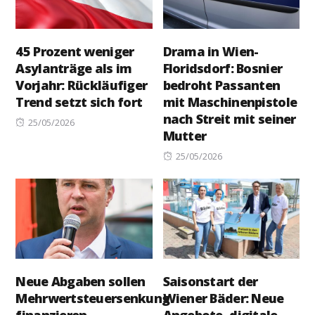
45 Prozent weniger
Drama in Wien-
Asylanträge als im
Floridsdorf: Bosnier
Vorjahr: Rückläufiger
bedroht Passanten
Trend setzt sich fort
mit Maschinenpistole
nach Streit mit seiner
Posted
25/05/2026
Mutter
on
Posted
25/05/2026
on
Neue Abgaben sollen
Saisonstart der
Mehrwertsteuersenkung
Wiener Bäder: Neue
finanzieren
Angebote, digitale