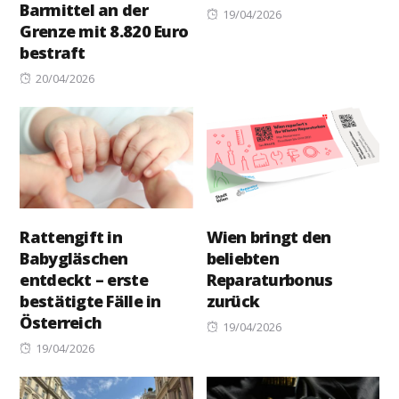
Barmittel an der
Posted
19/04/2026
Grenze mit 8.820 Euro
on
bestraft
Posted
20/04/2026
on
Rattengift in
Wien bringt den
Babygläschen
beliebten
entdeckt – erste
Reparaturbonus
bestätigte Fälle in
zurück
Österreich
Posted
19/04/2026
Posted
on
19/04/2026
on