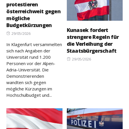
protestieren
österreichweit gegen
mögliche
Budgetkürzungen
Kunasek fordert
Posted
29/05/2026
strengere Regeln für
on
die Verleihung der
In Klagenfurt versammelten
Staatsbürgerschaft
sich nach Angaben der
Universität rund 1.200
Posted
29/05/2026
Personen vor der Alpen-
on
Adria-Universität. Die
Demonstrierenden
wandten sich gegen
mögliche Kürzungen im
Hochschulbudget und...