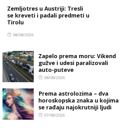
on
Zemljotres u Austriji: Tresli
se kreveti i padali predmeti u
Tirolu
Posted
08/08/2026
on
Zapelo prema moru: Vikend
gužve i udesi paralizovali
auto-puteve
Posted
08/08/2026
on
Prema astrolozima – dva
horoskopska znaka u kojima
se rađaju najokrutniji ljudi
Posted
07/08/2026
on