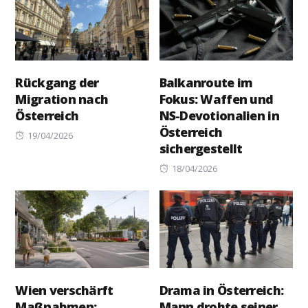
Rückgang der
Balkanroute im
Migration nach
Fokus: Waffen und
Österreich
NS-Devotionalien in
Österreich
Posted
19/04/2026
sichergestellt
on
Posted
18/04/2026
on
Wien verschärft
Drama in Österreich:
Maßnahmen:
Mann drohte seiner