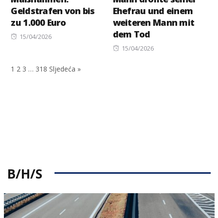
Geldstrafen von bis
Ehefrau und einem
zu 1.000 Euro
weiteren Mann mit
dem Tod
Posted
15/04/2026
on
Posted
15/04/2026
on
1
2
3
…
318
Sljedeća »
B/H/S