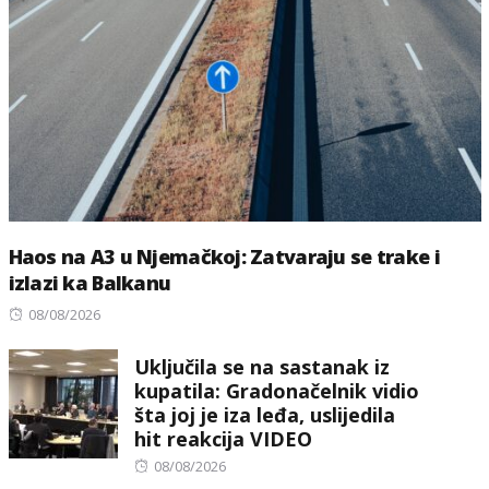
Haos na A3 u Njemačkoj: Zatvaraju se trake i
izlazi ka Balkanu
Posted
08/08/2026
on
Uključila se na sastanak iz
kupatila: Gradonačelnik vidio
šta joj je iza leđa, uslijedila
hit reakcija VIDEO
Posted
08/08/2026