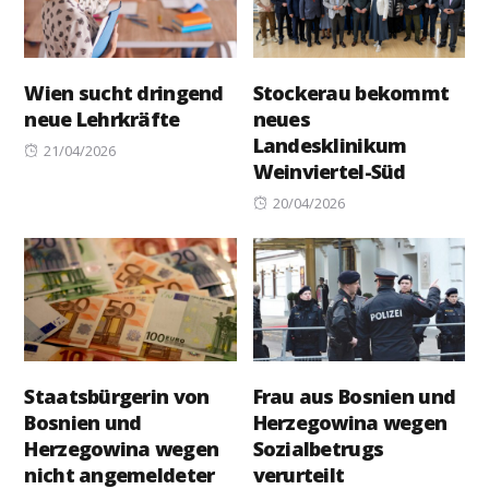
Wien sucht dringend
Stockerau bekommt
neue Lehrkräfte
neues
Landesklinikum
Posted
21/04/2026
Weinviertel-Süd
on
Posted
20/04/2026
on
Staatsbürgerin von
Frau aus Bosnien und
Bosnien und
Herzegowina wegen
Herzegowina wegen
Sozialbetrugs
nicht angemeldeter
verurteilt