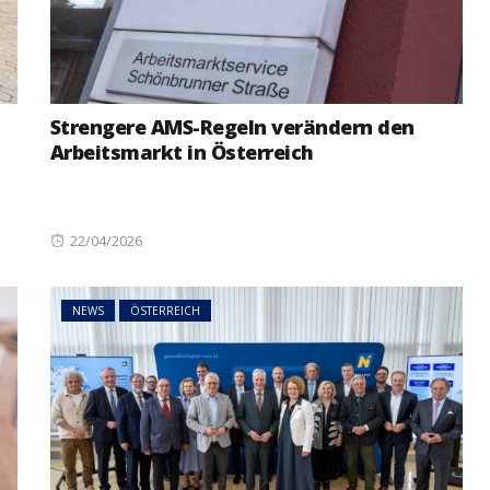
Strengere AMS-Regeln verändern den
Arbeitsmarkt in Österreich
Posted
22/04/2026
on
NEWS
ÖSTERREICH