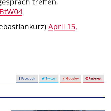
espräch treffen.
4BtW04
ebastiankurz)
April 15,
Facebook
Twitter
Google+
Pinterest