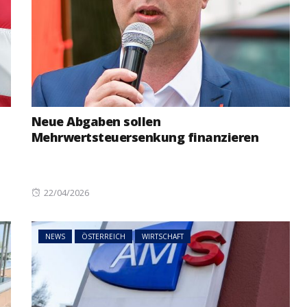
Neue Abgaben sollen
Mehrwertsteuersenkung finanzieren
Posted
22/04/2026
on
NEWS
ÖSTERREICH
WIRTSCHAFT