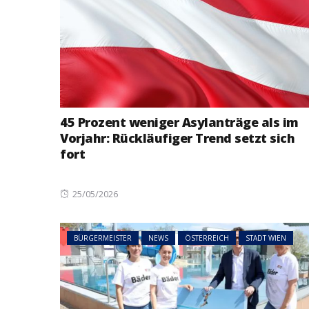
45 Prozent weniger Asylanträge als im
Vorjahr: Rückläufiger Trend setzt sich
fort
Posted
25/05/2026
on
BÜRGERMEISTER
NEWS
ÖSTERREICH
STADT WIEN