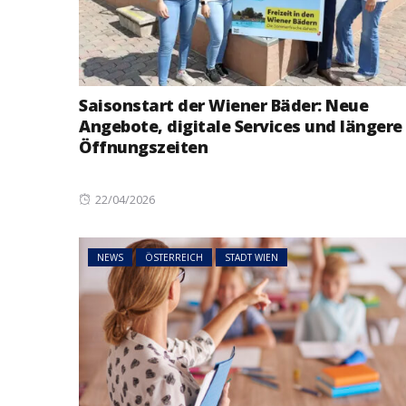
Saisonstart der Wiener Bäder: Neue
Angebote, digitale Services und längere
Öffnungszeiten
Posted
22/04/2026
on
NEWS
ÖSTERREICH
STADT WIEN