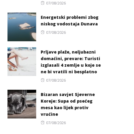
Posted
07/08/2026
on
Energetski problemi zbog
niskog vodostaja Dunava
Posted
07/08/2026
on
Prljave plaže, neljubazni
domaćini, prevare: Turisti
izglasali 4 zemlje u koje se
ne bi vratili ni besplatno
Posted
07/08/2026
on
Bizaran savjet Sjeverne
Koreje: Supa od psećeg
mesa kao lijek protiv
vrućine
Posted
07/08/2026
on