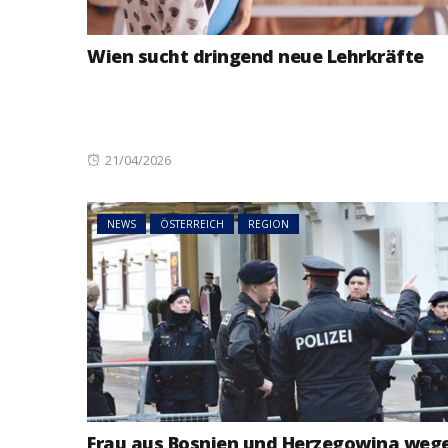
Wien sucht dringend neue Lehrkräfte
Posted
21/04/2026
on
NEWS
ÖSTERREICH
REGION
Frau aus Bosnien und Herzegowina weg