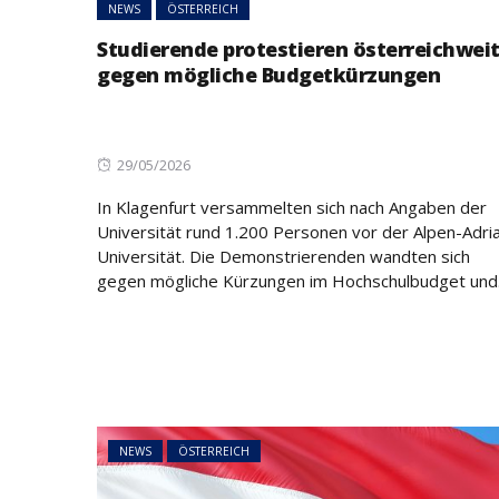
NEWS
ÖSTERREICH
Studierende protestieren österreichwei
gegen mögliche Budgetkürzungen
NEWS
ÖSTERREICH
45 Prozent weni
Asylanträge als 
Posted
29/05/2026
Rückläufiger Tre
on
In Klagenfurt versammelten sich nach Angaben der
sich fort
Universität rund 1.200 Personen vor der Alpen-Adri
Universität. Die Demonstrierenden wandten sich
gegen mögliche Kürzungen im Hochschulbudget und.
NEWS
ÖSTERREICH