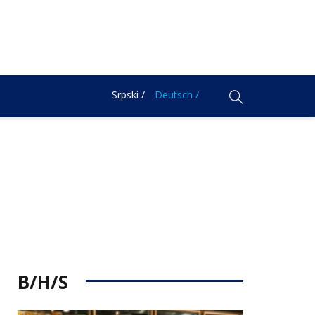
Srpski /
Deutsch /
B/H/S