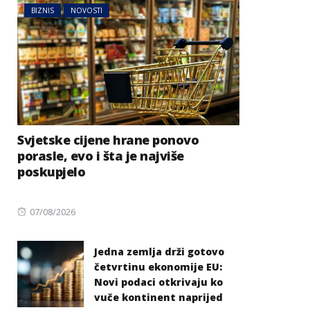
BIZNIS
NOVOSTI
Svjetske cijene hrane ponovo
porasle, evo i šta je najviše
poskupjelo
Posted
07/08/2026
on
Jedna zemlja drži gotovo
četvrtinu ekonomije EU:
Novi podaci otkrivaju ko
vuče kontinent naprijed