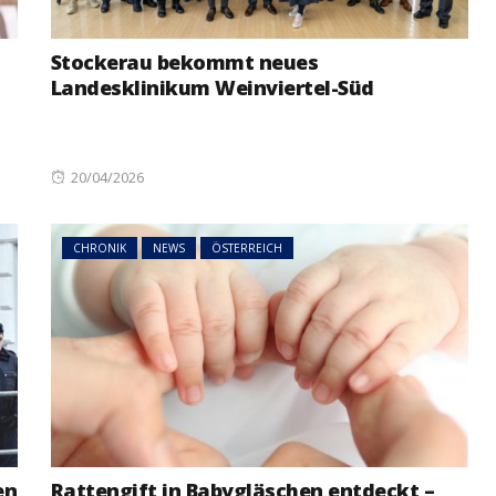
Stockerau bekommt neues
Landesklinikum Weinviertel-Süd
Posted
20/04/2026
on
CHRONIK
NEWS
ÖSTERREICH
en
Rattengift in Babygläschen entdeckt –