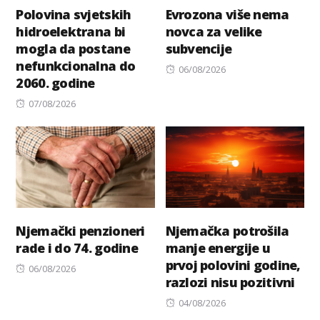
Polovina svjetskih
Evrozona više nema
hidroelektrana bi
novca za velike
mogla da postane
subvencije
nefunkcionalna do
Posted
06/08/2026
2060. godine
on
Posted
07/08/2026
on
Njemački penzioneri
Njemačka potrošila
rade i do 74. godine
manje energije u
prvoj polovini godine,
Posted
06/08/2026
razlozi nisu pozitivni
on
Posted
04/08/2026
on