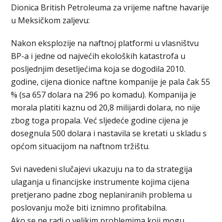
Dionica British Petroleuma za vrijeme naftne havarije
u Meksičkom zaljevu:
Nakon eksplozije na naftnoj platformi u vlasništvu
BP-a i jedne od najvećih ekoloških katastrofa u
posljednjim desetljećima koja se dogodila 2010.
godine, cijena dionice naftne kompanije je pala čak 55
% (sa 657 dolara na 296 po komadu). Kompanija je
morala platiti kaznu od 20,8 milijardi dolara, no nije
zbog toga propala. Već sljedeće godine cijena je
dosegnula 500 dolara i nastavila se kretati u skladu s
općom situacijom na naftnom tržištu.
Svi navedeni slučajevi ukazuju na to da strategija
ulaganja u financijske instrumente kojima cijena
pretjerano padne zbog neplaniranih problema u
poslovanju može biti iznimno profitabilna.
Ako se ne radi o velikim problemima koji mogu