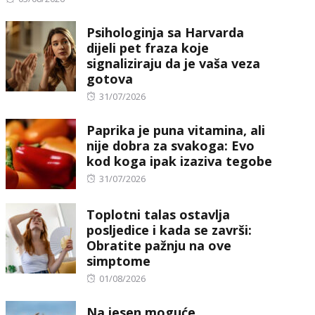
on
Psihologinja sa Harvarda
dijeli pet fraza koje
signaliziraju da je vaša veza
gotova
Posted
31/07/2026
on
Paprika je puna vitamina, ali
nije dobra za svakoga: Evo
kod koga ipak izaziva tegobe
Posted
31/07/2026
on
Toplotni talas ostavlja
posljedice i kada se završi:
Obratite pažnju na ove
simptome
Posted
01/08/2026
on
Na jesen moguće