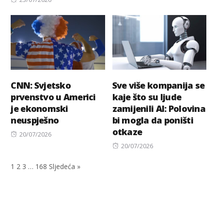
on
CNN: Svjetsko
Sve više kompanija se
prvenstvo u Americi
kaje što su ljude
je ekonomski
zamijenili AI: Polovina
neuspješno
bi mogla da poništi
otkaze
Posted
20/07/2026
on
Posted
20/07/2026
on
1
2
3
…
168
Sljedeća »