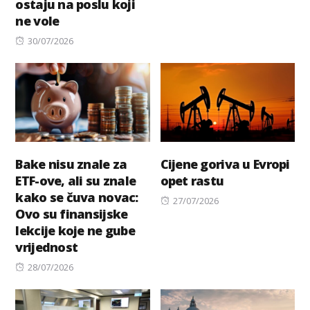
ostaju na poslu koji
ne vole
Posted
30/07/2026
on
Bake nisu znale za
Cijene goriva u Evropi
ETF-ove, ali su znale
opet rastu
kako se čuva novac:
Posted
27/07/2026
Ovo su finansijske
on
lekcije koje ne gube
vrijednost
Posted
28/07/2026
on