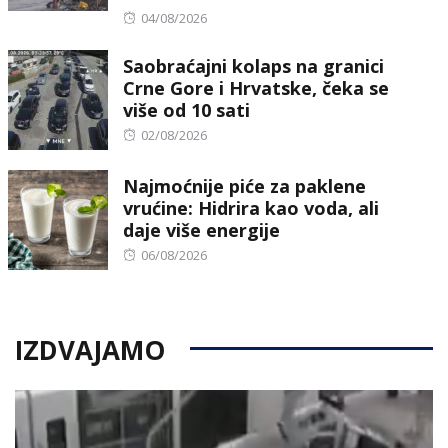
Posted
04/08/2026
on
Saobraćajni kolaps na granici
Crne Gore i Hrvatske, čeka se
više od 10 sati
Posted
02/08/2026
on
Najmoćnije piće za paklene
vrućine: Hidrira kao voda, ali
daje više energije
Posted
06/08/2026
on
IZDVAJAMO