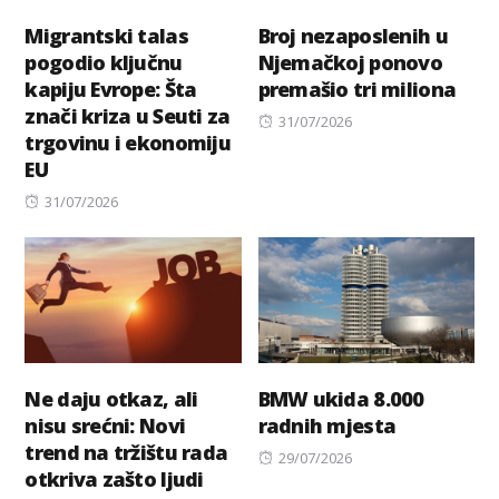
Migrantski talas
Broj nezaposlenih u
pogodio ključnu
Njemačkoj ponovo
kapiju Evrope: Šta
premašio tri miliona
znači kriza u Seuti za
Posted
31/07/2026
trgovinu i ekonomiju
on
EU
Posted
31/07/2026
on
Ne daju otkaz, ali
BMW ukida 8.000
nisu srećni: Novi
radnih mjesta
trend na tržištu rada
Posted
29/07/2026
otkriva zašto ljudi
on