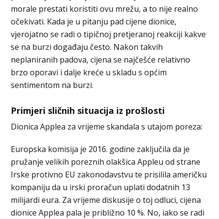
morale prestati koristiti ovu mrežu, a to nije realno
očekivati. Kada je u pitanju pad cijene dionice,
vjerojatno se radi o tipičnoj pretjeranoj reakciji kakve
se na burzi događaju često. Nakon takvih
neplaniranih padova, cijena se najčešće relativno
brzo oporavi i dalje kreće u skladu s općim
sentimentom na burzi.
Primjeri sličnih situacija iz prošlosti
Dionica Applea za vrijeme skandala s utajom poreza:
Europska komisija je 2016. godine zaključila da je
pružanje velikih poreznih olakšica Appleu od strane
Irske protivno EU zakonodavstvu te prisilila američku
kompaniju da u irski proračun uplati dodatnih 13
milijardi eura. Za vrijeme diskusije o toj odluci, cijena
dionice Applea pala je približno 10 %. No, iako se radi