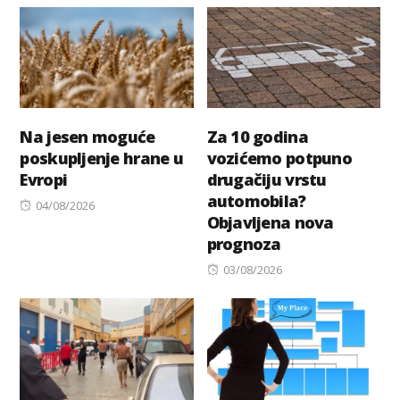
Na jesen moguće
Za 10 godina
poskupljenje hrane u
vozićemo potpuno
Evropi
drugačiju vrstu
automobila?
Posted
04/08/2026
Objavljena nova
on
prognoza
Posted
03/08/2026
on