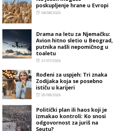
poskupljenje hrane u Evropi
Posted
04/08/2026
on
Drama na letu za Njemačku:
Avion hitno sletio u Beograd,
putnika našli nepomičnog u
toaletu
Posted
31/07/2026
on
Rođeni za uspjeh: Tri znaka
Zodijaka koja se posebno
ističu u karijeri
Posted
05/08/2026
on
Politički plan ili haos koji je
izmakao kontroli: Ko snosi
odgovornost za juriš na
Seutu?