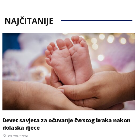
NAJČITANIJE
Devet savjeta za očuvanje čvrstog braka nakon
dolaska djece
Posted
03/08/2026