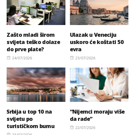
Zašto mladi širom
Ulazak u Veneciju
svijeta teško dolaze
uskoro će koštati 50
do prve plate?
evra
Posted
Posted
24/07/2026
23/07/2026
on
on
Srbija u top 10 na
“Nijemci moraju više
svijetu po
da rade”
turističkom bumu
Posted
22/07/2026
Posted
on
23/07/2026