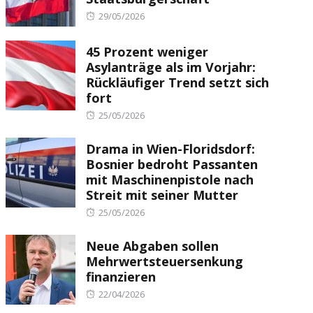
Posted
29/05/2026
on
45 Prozent weniger
Asylanträge als im Vorjahr:
Rückläufiger Trend setzt sich
fort
Posted
25/05/2026
on
Drama in Wien-Floridsdorf:
Bosnier bedroht Passanten
mit Maschinenpistole nach
Streit mit seiner Mutter
Posted
25/05/2026
on
Neue Abgaben sollen
Mehrwertsteuersenkung
finanzieren
Posted
22/04/2026
on