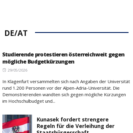
DE/AT
Studierende protestieren österreichweit gegen
mögliche Budgetkürzungen
Posted
29/05/2026
on
In Klagenfurt versammelten sich nach Angaben der Universität
rund 1.200 Personen vor der Alpen-Adria-Universität. Die
Demonstrierenden wandten sich gegen mögliche Kürzungen
im Hochschulbudget und...
Kunasek fordert strengere
Regeln für die Verleihung der
Staatsbürgerschaft