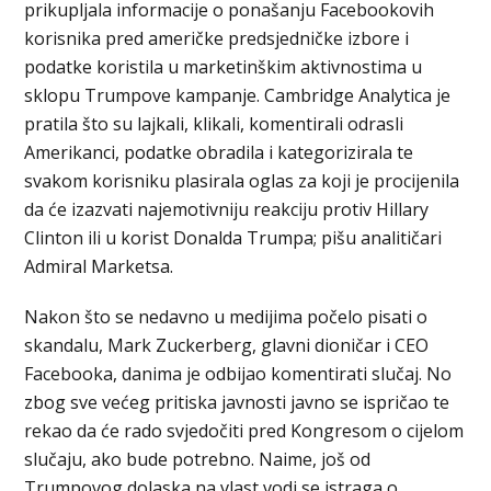
prikupljala informacije o ponašanju Facebookovih
korisnika pred američke predsjedničke izbore i
podatke koristila u marketinškim aktivnostima u
sklopu Trumpove kampanje. Cambridge Analytica je
pratila što su lajkali, klikali, komentirali odrasli
Amerikanci, podatke obradila i kategorizirala te
svakom korisniku plasirala oglas za koji je procijenila
da će izazvati najemotivniju reakciju protiv Hillary
Clinton ili u korist Donalda Trumpa; pišu analitičari
Admiral Marketsa.
Nakon što se nedavno u medijima počelo pisati o
skandalu, Mark Zuckerberg, glavni dioničar i CEO
Facebooka, danima je odbijao komentirati slučaj. No
zbog sve većeg pritiska javnosti javno se ispričao te
rekao da će rado svjedočiti pred Kongresom o cijelom
slučaju, ako bude potrebno. Naime, još od
Trumpovog dolaska na vlast vodi se istraga o