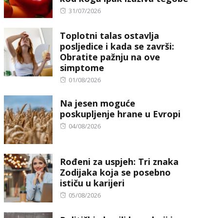
Posted
31/07/2026
on
Toplotni talas ostavlja
posljedice i kada se završi:
Obratite pažnju na ove
simptome
Posted
01/08/2026
on
Na jesen moguće
poskupljenje hrane u Evropi
Posted
04/08/2026
on
Rođeni za uspjeh: Tri znaka
Zodijaka koja se posebno
ističu u karijeri
Posted
05/08/2026
on