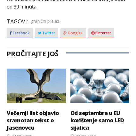
od 30 minuta.
TAGOVI:
granični prelaz
Facebook
Twitter
Google+
Pinterest
PROČITAJTE JOŠ
Večernji list objavio
Od septembra u EU
sramotan tekst o
korištenje samo LED
Jasenovcu
sijalica
Posted
Posted