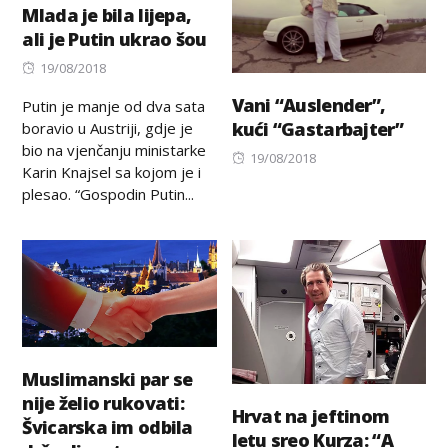
Mlada je bila lijepa,
ali je Putin ukrao šou
Posted
19/08/2018
on
Vani “Auslender”,
Putin je manje od dva sata
kući “Gastarbajter”
boravio u Austriji, gdje je
bio na vjenčanju ministarke
Posted
19/08/2018
Karin Knajsel sa kojom je i
on
plesao. “Gospodin Putin...
Muslimanski par se
nije želio rukovati:
Hrvat na jeftinom
Švicarska im odbila
letu sreo Kurza: “A