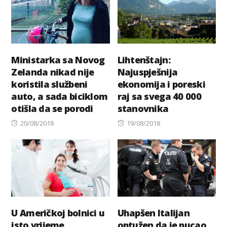
Ministarka sa Novog
Lihtenštajn:
Zelanda nikad nije
Najuspješnija
koristila službeni
ekonomija i poreski
auto, a sada biciklom
raj sa svega 40 000
otišla da se porodi
stanovnika
Posted
Posted
20/08/2018
19/08/2018
on
on
U Američkoj bolnici u
Uhapšen Italijan
isto vrijeme
optužen da je pucao