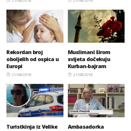
21/08/2018
21/08/2018
on
on
Rekordan broj
Muslimani širom
oboljelih od ospica u
svijeta dočekuju
Europi
Kurban-bajram
Posted
Posted
21/08/2018
21/08/2018
on
on
Turistkinja iz Velike
Ambasadorka