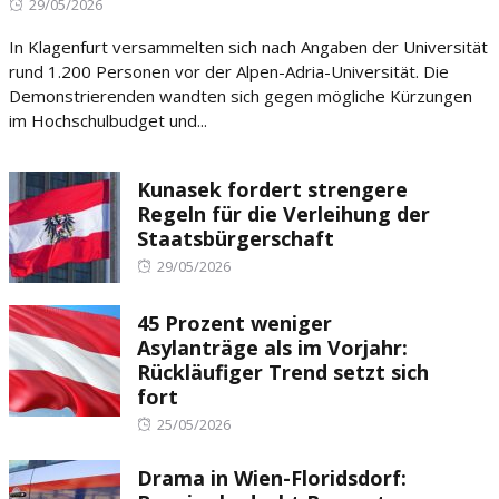
Posted
29/05/2026
on
In Klagenfurt versammelten sich nach Angaben der Universität
rund 1.200 Personen vor der Alpen-Adria-Universität. Die
Demonstrierenden wandten sich gegen mögliche Kürzungen
im Hochschulbudget und...
Kunasek fordert strengere
Regeln für die Verleihung der
Staatsbürgerschaft
Posted
29/05/2026
on
45 Prozent weniger
Asylanträge als im Vorjahr:
Rückläufiger Trend setzt sich
fort
Posted
25/05/2026
on
Drama in Wien-Floridsdorf: