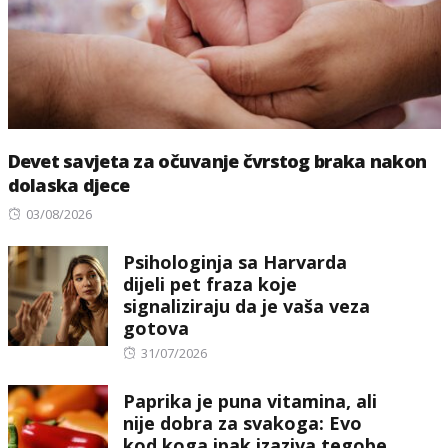
Devet savjeta za očuvanje čvrstog braka nakon
dolaska djece
Posted
03/08/2026
on
Psihologinja sa Harvarda
dijeli pet fraza koje
signaliziraju da je vaša veza
gotova
Posted
31/07/2026
on
Paprika je puna vitamina, ali
nije dobra za svakoga: Evo
kod koga ipak izaziva tegobe