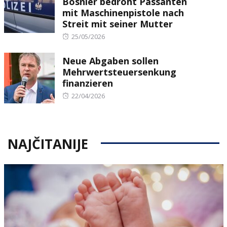
Bosnier bedroht Passanten
mit Maschinenpistole nach
Streit mit seiner Mutter
Posted
25/05/2026
on
Neue Abgaben sollen
Mehrwertsteuersenkung
finanzieren
Posted
22/04/2026
on
NAJČITANIJE