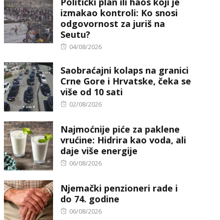
Politički plan ili haos koji je
izmakao kontroli: Ko snosi
odgovornost za juriš na
Seutu?
Posted
04/08/2026
on
Saobraćajni kolaps na granici
Crne Gore i Hrvatske, čeka se
više od 10 sati
Posted
02/08/2026
on
Najmoćnije piće za paklene
vrućine: Hidrira kao voda, ali
daje više energije
Posted
06/08/2026
on
Njemački penzioneri rade i
do 74. godine
Posted
06/08/2026