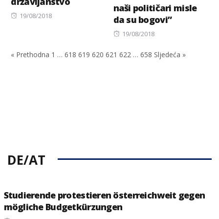
državljanstvo
naši političari misle
Posted
19/08/2018
da su bogovi”
on
Posted
19/08/2018
on
« Prethodna
1
…
618
619
620
621
622
…
658
Sljedeća »
DE/AT
Studierende protestieren österreichweit gegen
mögliche Budgetkürzungen