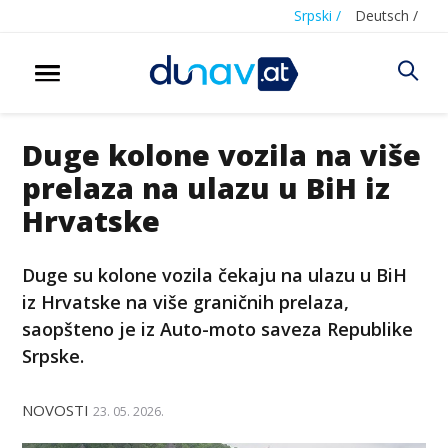
Srpski /
Deutsch /
Duge kolone vozila na više
prelaza na ulazu u BiH iz
Hrvatske
Duge su kolone vozila čekaju na ulazu u BiH
iz Hrvatske na više graničnih prelaza,
saopšteno je iz Auto-moto saveza Republike
Srpske.
NOVOSTI
23. 05. 2026.