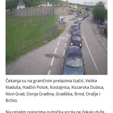
Čekanja su na graničnim prelazima Izačić, Velika
Kladuša, Hadžin Potok, Kostajnica, Kozarska Dubica,
Novi Grad, Donja Gradina, Gradiška, Brod, Orašje i
Brčko.
Na ostalim prelazima putnička vozila ne čekaju duže