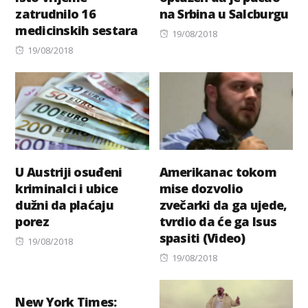
zatrudnilo 16
na Srbina u Salcburgu
medicinskih sestara
Posted
19/08/2018
Posted
on
19/08/2018
on
U Austriji osuđeni
Amerikanac tokom
kriminalci i ubice
mise dozvolio
dužni da plaćaju
zvečarki da ga ujede,
porez
tvrdio da će ga Isus
spasiti (Video)
Posted
19/08/2018
on
Posted
19/08/2018
on
New York Times: