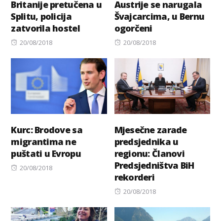
Britanije pretučena u
Austrije se narugala
Splitu, policija
Švajcarcima, u Bernu
zatvorila hostel
ogorčeni
Posted
Posted
20/08/2018
20/08/2018
on
on
Kurc: Brodove sa
Mjesečne zarade
migrantima ne
predsjednika u
puštati u Evropu
regionu: Članovi
Predsjedništva BiH
Posted
20/08/2018
rekorderi
on
Posted
20/08/2018
on