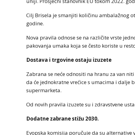
uniji. Prosječni stanovnik EU tokom 2022. go
Cilj Brisela je smanjiti količinu ambalažnog 
godine.
Nova pravila odnose se na različite vrste jed
pakovanja umaka koja se često koriste u rest
Dostava i trgovine ostaju izuzete
Zabrana se neće odnositi na hranu za van niti
da će jednokratne vrećice s umacima i dalje 
supermarketa.
Od novih pravila izuzete su i zdravstvene ust
Dodatne zabrane stižu 2030.
Evopska komisija poručuje da su alternative v