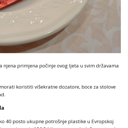
a njena primjena počinje ovog ljeta u svim državama
orati koristiti višekratne dozatore, boce za stolove
ad.
da
ko 40 posto ukupne potrošnje plastike u Evropskoj