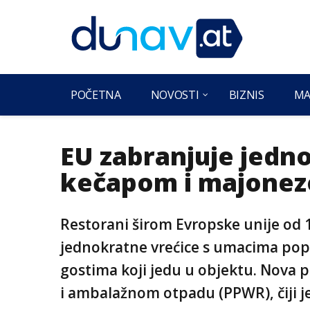
POČETNA
NOVOSTI
BIZNIS
MA
EU zabranjuje jedno
kečapom i majonez
Restorani širom Evropske unije od 1
jednokratne vrećice s umacima pop
gostima koji jedu u objektu. Nova 
i ambalažnom otpadu (PPWR), čiji je 