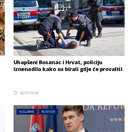
Uhapšeni Bosanac i Hrvat, policiju
iznenadilo kako su birali gdje će provaliti
Posted
16/07/2018
on
KOLUMNE
NOVOSTI