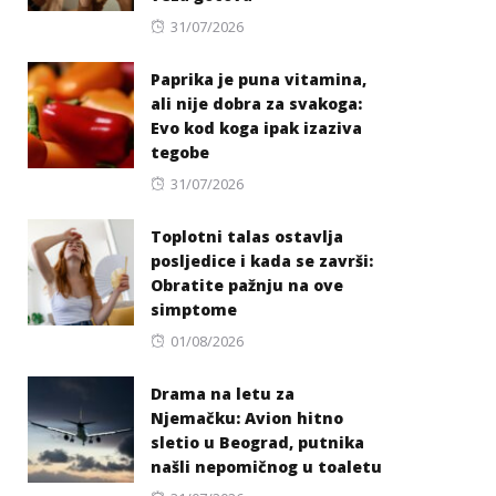
Posted
31/07/2026
on
Paprika je puna vitamina,
ali nije dobra za svakoga:
Evo kod koga ipak izaziva
tegobe
Posted
31/07/2026
on
Toplotni talas ostavlja
posljedice i kada se završi:
Obratite pažnju na ove
simptome
Posted
01/08/2026
on
Drama na letu za
Njemačku: Avion hitno
sletio u Beograd, putnika
našli nepomičnog u toaletu