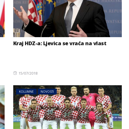
Kraj HDZ-a: Ljevica se vraća na vlast
Posted
15/07/2018
on
KOLUMNE
NOVOSTI