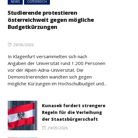
NEWS
ÖSTERREICH
Studierende protestieren
österreichweit gegen mögliche
Budgetkürzungen
Posted
29/05/2026
on
In Klagenfurt versammelten sich nach
Angaben der Universität rund 1.200 Personen
vor der Alpen-Adria-Universität. Die
Demonstrierenden wandten sich gegen
mögliche Kürzungen im Hochschulbudget und...
Kunasek fordert strengere
Regeln für die Verleihung
der Staatsbürgerschaft
Posted
29/05/2026
on