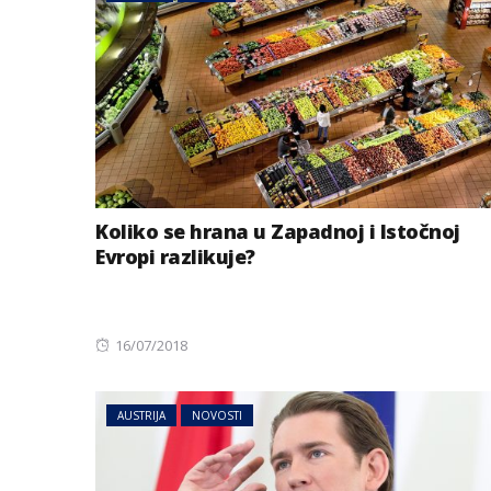
Koliko se hrana u Zapadnoj i Istočnoj
Evropi razlikuje?
Posted
16/07/2018
on
AUSTRIJA
NOVOSTI