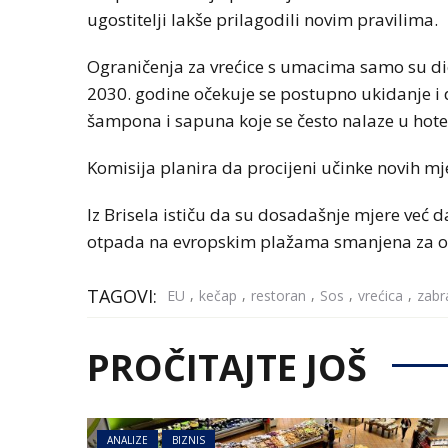
ugostitelji lakše prilagodili novim pravilima.
Ograničenja za vrećice s umacima samo su d
2030. godine očekuje se postupno ukidanje i 
šampona i sapuna koje se često nalaze u hote
Komisija planira da procijeni učinke novih mj
Iz Brisela ističu da su dosadašnje mjere već d
otpada na evropskim plažama smanjena za ok
TAGOVI:
,
,
,
,
,
EU
kečap
restoran
Sos
vrećica
zabr
PROČITAJTE JOŠ
ANALIZE
BIZNIS