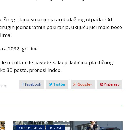
io šireg plana smanjenja ambalažnog otpada. Od
drugih jednokratnih pakiranja, uključujući male boce
lima.
era 2032. godine.
ale rezultate te navode kako je količina plastičnog
o 30 posto, prenosi Index.
Facebook
Twitter
Google+
Pinterest
ana
CRNA HRONIKA
NOVOSTI