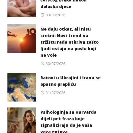
dolaska djece
Posted
03/08/2026
on
Ne daju otkaz, ali nisu
srećni: Novi trend na
tržištu rada otkriva zašto
ljudi ostaju na poslu koji
ne vole
Posted
30/07/2026
on
Ratovi u Ukrajini i Iranu se
opasno prepliću
Posted
31/07/2026
on
Psihologinja sa Harvarda
dijeli pet fraza koje
signaliziraju da je vaša
veza gotova