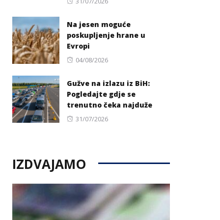
Posted
31/07/2026
on
Na jesen moguće
poskupljenje hrane u
Evropi
Posted
04/08/2026
on
Gužve na izlazu iz BiH:
Pogledajte gdje se
trenutno čeka najduže
Posted
31/07/2026
on
IZDVAJAMO