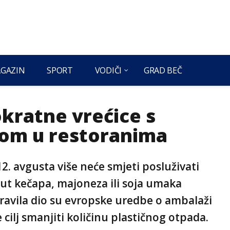
GAZIN
SPORT
VODIČI
GRAD BEČ
kratne vrećice s
om u restoranima
2. avgusta više neće smjeti posluživati
ut kečapa, majoneza ili soja umaka
pravila dio su evropske uredbe o ambalaži
cilj smanjiti količinu plastičnog otpada.