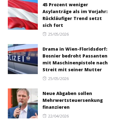
45 Prozent weniger
Asylanträge als im Vorjahr:
Rückläufiger Trend setzt
sich fort
Posted
25/05/2026
on
Drama in Wien-Floridsdorf:
Bosnier bedroht Passanten
mit Maschinenpistole nach
Streit mit seiner Mutter
Posted
25/05/2026
on
Neue Abgaben sollen
Mehrwertsteuersenkung
finanzieren
Posted
22/04/2026
on