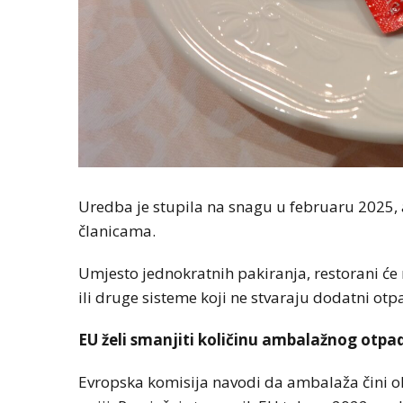
Uredba je stupila na snagu u februaru 2025, 
članicama.
Umjesto jednokratnih pakiranja, restorani će m
ili druge sisteme koji ne stvaraju dodatni otp
EU želi smanjiti količinu ambalažnog otpa
Evropska komisija navodi da ambalaža čini o