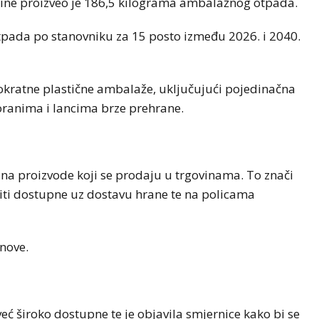
dine proizveo je 186,5 kilograma ambalažnog otpada.
otpada po stanovniku za 15 posto između 2026. i 2040.
nokratne plastične ambalaže, uključujući pojedinačna
oranima i lancima brze prehrane.
 na proizvode koji se prodaju u trgovinama. To znači
biti dostupne uz dostavu hrane te na policama
anove.
eć široko dostupne te je objavila smjernice kako bi se