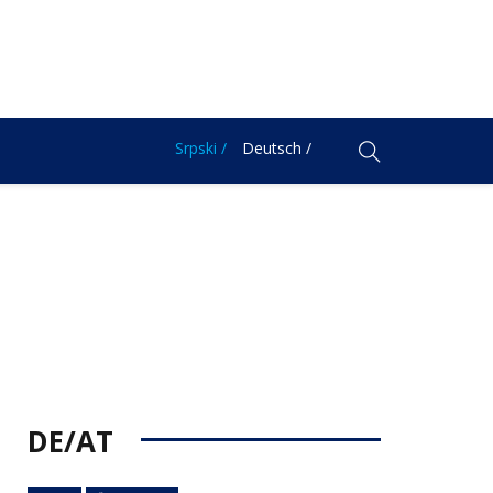
Srpski /
Deutsch /
DE/AT