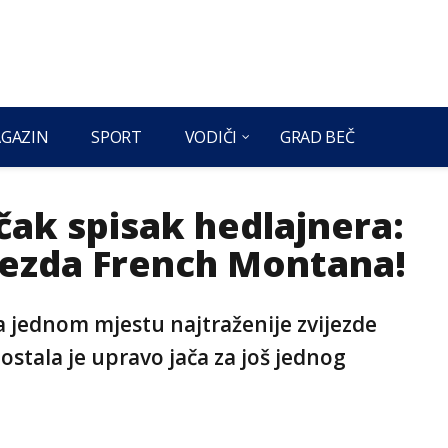
GAZIN
SPORT
VODIČI
GRAD BEČ
čak spisak hedlajnera:
ijezda French Montana!
a jednom mjestu najtraženije zvijezde
ostala je upravo jača za još jednog