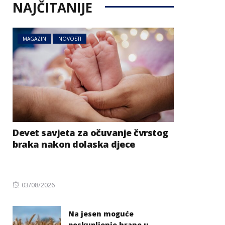
NAJČITANIJE
MAGAZIN
NOVOSTI
Devet savjeta za očuvanje čvrstog
braka nakon dolaska djece
Posted
03/08/2026
on
Na jesen moguće
poskupljenje hrane u