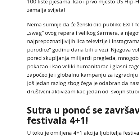
100 liste pjesama, kao i prvo mjesto US Hip-Ho
zemalja svijeta!
Nema sumnje da će ženski dio publike EXIT fes
„swag“ ovog repera i velikog šarmera, a njegov
najprepoznatljivijih lica televizije i Instagr
porodice“ godinu dana bili u vezi. Njegova vol
pored skupljanja milijardi pregleda, mnogob
pokazao i kao veliki humanitarac i glasni za
započeo je i globalnu kampanju za izgradnju 
još jedan razlog zbog čega je odabran da nastu
društveni aktivizam kao jedan od svojih stub
Sutra u ponoć se završa
festivala 4+1!
U toku je omiljena 4+1 akcija ljubitelja festiv