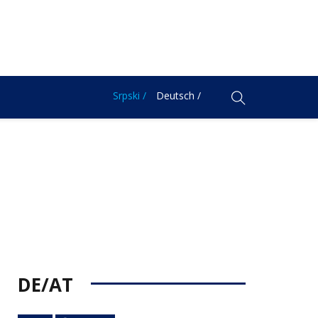
Srpski /
Deutsch /
DE/AT