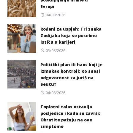
Evropi
Posted
04/08/2026
on
Rođeni za uspjeh: Tri znaka
Zodijaka koja se posebno
ističu u karijeri
Posted
05/08/2026
on
Politički plan ili haos koji je
izmakao kontroli: Ko snosi
odgovornost za juriš na
Seutu?
Posted
04/08/2026
on
Toplotni talas ostavlja
posljedice i kada se završi:
Obratite pažnju na ove
simptome