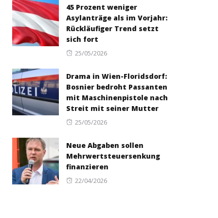
45 Prozent weniger
Asylanträge als im Vorjahr:
Rückläufiger Trend setzt
sich fort
Posted
25/05/2026
on
Drama in Wien-Floridsdorf:
Bosnier bedroht Passanten
mit Maschinenpistole nach
Streit mit seiner Mutter
Posted
25/05/2026
on
Neue Abgaben sollen
Mehrwertsteuersenkung
finanzieren
Posted
22/04/2026
on