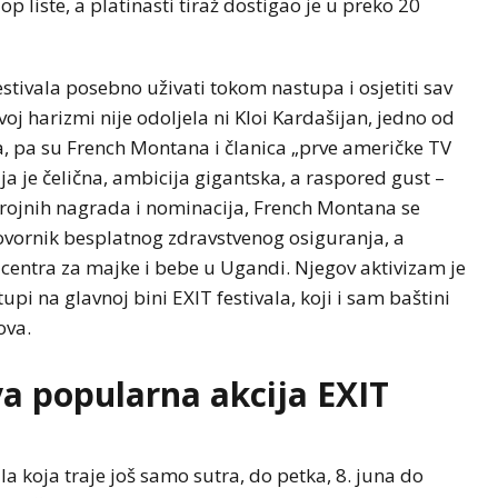
p liste, a platinasti tiraž dostigao je u preko 20
tivala posebno uživati tokom nastupa i osjetiti sav
oj harizmi nije odoljela ni Kloi Kardašijan, jedno od
ama, pa su French Montana i članica „prve američke TV
ja je čelična, ambicija gigantska, a raspored gust –
rojnih nagrada i nominacija, French Montana se
govornik besplatnog zdravstvenog osiguranja, a
centra za majke i bebe u Ugandi. Njegov aktivizam je
pi na glavnoj bini EXIT festivala, koji i sam baštini
ova.
va popularna akcija EXIT
ala koja traje još samo sutra, do petka, 8. juna do