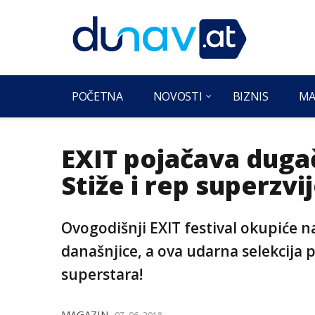
POČETNA
NOVOSTI
BIZNIS
MA
EXIT pojačava duga
Stiže i rep superzv
Ovogodišnji EXIT festival okupiće n
današnjice, a ova udarna selekcija p
superstara!
MAGAZIN