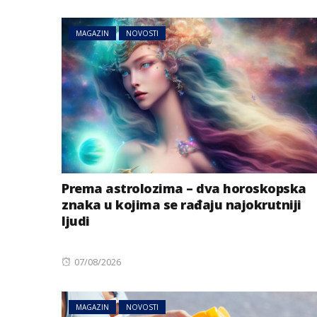
MAGAZIN
NOVOSTI
BIZNIS
Prema astrolozima – dva horoskopska
Energetski probl
znaka u kojima se rađaju najokrutniji
niskog vodostaj
ljudi
Posted
07/08/2026
on
MAGAZIN
NOVOSTI