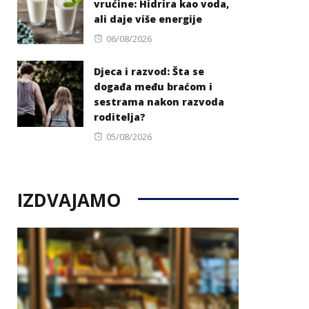
vrućine: Hidrira kao voda,
ali daje više energije
Posted
06/08/2026
on
Djeca i razvod: Šta se
događa među braćom i
sestrama nakon razvoda
roditelja?
Posted
05/08/2026
on
IZDVAJAMO