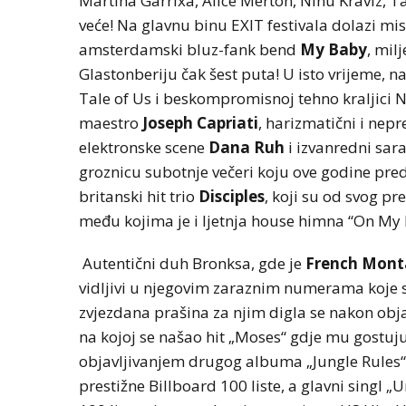
Martina Garrixa, Alice Merton, Ninu Kraviz, Ta
veće! Na glavnu binu EXIT festivala dolazi mi
amsterdamski bluz-fank bend
My Baby
, mil
Glastonberiju čak šest puta! U isto vrijeme, 
Tale of Us i beskompromisnoj tehno kraljici Nin
maestro
Joseph Capriati
, harizmatični i nep
elektronske scene
Dana Ruh
i izvanredni sar
groznicu subotnje večeri koju ove godine pred
britanski hit trio
Disciples
, koji su od svog p
među kojima je i ljetnja house himna “On My
Autentični duh Bronksa, gde je
French Mon
vidljivi u njegovim zaraznim numerama koje su
zvjezdana prašina za njim digla se nakon obja
na kojoj se našao hit „Moses“ gdje mu gostu
objavljivanjem drugog albuma „Jungle Rules
prestižne Billboard 100 liste, a glavni singl 