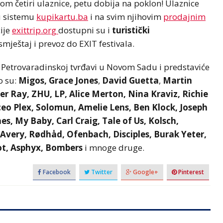
m četiri ulaznice, petu dobija na poklon! Ulaznice
u sistemu
kupikartu.ba
i na svim njihovim
prodajnim
cije
exittrip.org
dostupni su i
turistički
smještaj i prevoz do EXIT festivala.
na Petrovaradinskoj tvrđavi u Novom Sadu i predstaviće
o su:
Migos,
Grace Jones
,
David Guetta
,
Martin
er Ray, ZHU, LP, Alice Merton, Nina Kraviz, Richie
o Plex, Solomun, Amelie Lens, Ben Klock, Joseph
nes, My Baby, Carl Craig, Tale of Us, Kolsch,
 Avery, Rødhåd, Ofenbach, Disciples, Burak Yeter,
ot, Asphyx, Bombers
i mnoge druge.
Facebook
Twitter
Google+
Pinterest