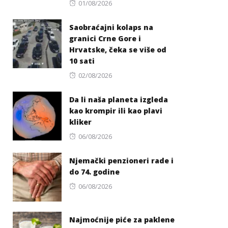
Posted
01/08/2026
on
Saobraćajni kolaps na
granici Crne Gore i
Hrvatske, čeka se više od
10 sati
Posted
02/08/2026
on
Da li naša planeta izgleda
kao krompir ili kao plavi
kliker
Posted
06/08/2026
on
Njemački penzioneri rade i
do 74. godine
Posted
06/08/2026
on
Najmoćnije piće za paklene