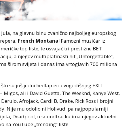
3. jula, na glavnu binu zvanično najboljeg europskog
h repera,
French Montana
! Famozni muzičar iz
meričke top liste, te osvajač tri prestižne BET
ciju, a njegov multiplatinasti hit „Unforgettable“,
ma širom svijeta i danas ima vrtoglavih 700 miliona
 što su još jedni hedlajneri ovogodišnjeg EXIT
 – Migos, ali i David Guetta, The Weeknd, Kanye West,
 Derulo, Afrojack, Cardi B, Drake, Rick Ross i brojni
dy. Nije mu odolio ni Holivud, pa najpopularniji
vijeta, Deadpool, u soundtracku ima njegov aktuelni
ko na YouTube „trending“ listi!