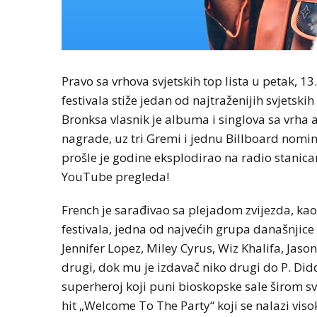
Pravo sa vrhova svjetskih top lista u petak, 1
festivala stiže jedan od najtraženijih svjetski
Bronksa vlasnik je albuma i singlova sa vrha a
nagrade, uz tri Gremi i jednu Billboard nomina
prošle je godine eksplodirao na radio stanica
YouTube pregleda!
French je sarađivao sa plejadom zvijezda, kao
festivala, jedna od najvećih grupa današnjice
Jennifer Lopez, Miley Cyrus, Wiz Khalifa, Jason
drugi, dok mu je izdavač niko drugi do P. Did
superheroj koji puni bioskopske sale širom s
hit „Welcome To The Party“ koji se nalazi viso