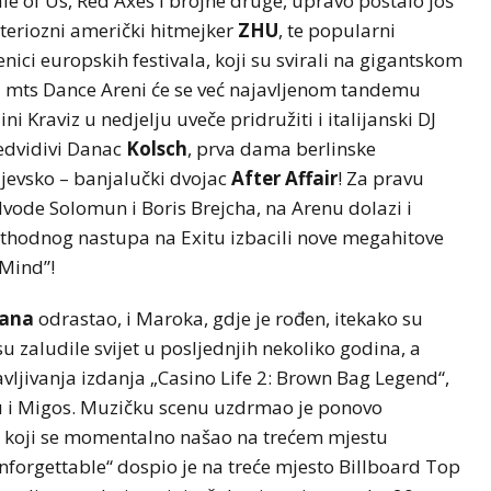
le of Us, Red Axes i brojne druge, upravo postalo još
steriozni američki hitmejker
ZHU
, te popularni
jenici europskih festivala, koji su svirali na gigantskom
na mts Dance Areni će se već najavljenom tandemu
i Kraviz u nedjelju uveče pridružiti i italijanski DJ
redvidivi Danac
Kolsch
, prva dama berlinske
ajevsko – banjalučki dvojac
After Affair
! Za pravu
vode Solomun i Boris Brejcha, na Arenu dolazi i
rethodnog nastupa na Exitu izbacili nove megahitove
 Mind”!
tana
odrastao, i Maroka, gdje je rođen, itekako su
 zaludile svijet u posljednjih nekoliko godina, a
vljivanja izdanja „Casino Life 2: Brown Bag Legend“,
ju i Migos. Muzičku scenu uzdrmao je ponovo
“ koji se momentalno našao na trećem mjestu
„Unforgettable“ dospio je na treće mjesto Billboard Top