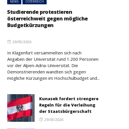
NEWS
ÖSTERREICH
Studierende protestieren
österreichweit gegen mögliche
Budgetkürzungen
Posted
29/05/2026
on
In Klagenfurt versammelten sich nach
Angaben der Universität rund 1.200 Personen
vor der Alpen-Adria-Universität. Die
Demonstrierenden wandten sich gegen
mögliche Kürzungen im Hochschulbudget und...
Kunasek fordert strengere
Regeln für die Verleihung
der Staatsbürgerschaft
Posted
29/05/2026
on