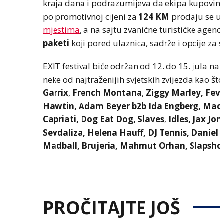
kraja dana i podrazumijeva da ekipa kupovino
po promotivnoj cijeni za
124 KM
prodaju se 
mjestima
, a na sajtu zvanične turističke agen
paketi
koji
pored ulaznica, sadrže i opcije za 
EXIT festival biće održan od 12. do 15. jula 
neke od najtraženijih svjetskih zvijezda kao št
Garrix
,
French Montana
,
Ziggy Marley, Fev
Hawtin, Adam Beyer b2b Ida Engberg, Mace
Capriati, Dog Eat Dog, Slaves, Idles, Jax Jo
Sevdaliza, Helena Hauff, DJ Tennis, Daniel
Madball, Brujeria, Mahmut Orhan, Slapsh
PROČITAJTE JOŠ