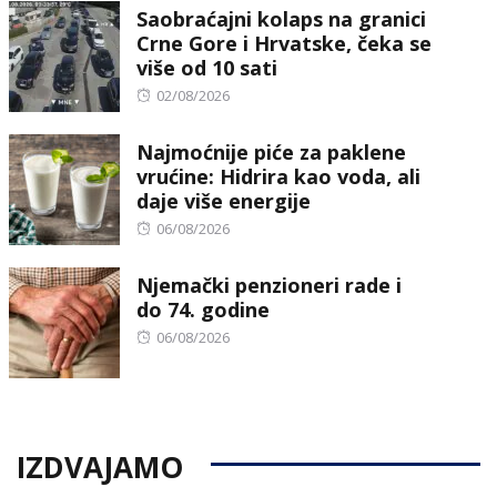
Saobraćajni kolaps na granici
Crne Gore i Hrvatske, čeka se
više od 10 sati
Posted
02/08/2026
on
Najmoćnije piće za paklene
vrućine: Hidrira kao voda, ali
daje više energije
Posted
06/08/2026
on
Njemački penzioneri rade i
do 74. godine
Posted
06/08/2026
on
IZDVAJAMO