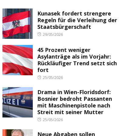
Kunasek fordert strengere
Regeln für die Verleihung der
Staatsbürgerschaft
Posted
29/05/2026
on
45 Prozent weniger
Asylanträge als im Vorjahr:
Rückläufiger Trend setzt sich
fort
Posted
25/05/2026
on
Drama in Wien-Floridsdorf:
Bosnier bedroht Passanten
mit Maschinenpistole nach
Streit mit seiner Mutter
Posted
25/05/2026
on
Neue Abgaben sollen