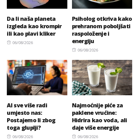
Da li naša planeta
Psiholog otkriva kako
izgleda kao krompir
prehranom poboljšati
ili kao plavi kliker
raspoloženje i
energiju
Posted
06/08/2026
on
Posted
06/08/2026
on
AI sve više radi
Najmoćnije piće za
umjesto nas:
paklene vrućine:
Postajemo li zbog
Hidrira kao voda, ali
toga gluplji?
daje više energije
Posted
Posted
06/08/2026
06/08/2026