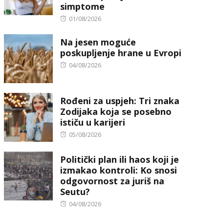
simptome
Posted
01/08/2026
on
Na jesen moguće
poskupljenje hrane u Evropi
Posted
04/08/2026
on
Rođeni za uspjeh: Tri znaka
Zodijaka koja se posebno
ističu u karijeri
Posted
05/08/2026
on
Politički plan ili haos koji je
izmakao kontroli: Ko snosi
odgovornost za juriš na
Seutu?
Posted
04/08/2026
on