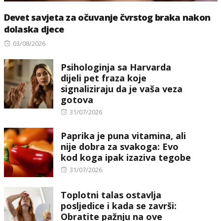
Devet savjeta za očuvanje čvrstog braka nakon
dolaska djece
Posted
03/08/2026
on
Psihologinja sa Harvarda
dijeli pet fraza koje
signaliziraju da je vaša veza
gotova
Posted
31/07/2026
on
Paprika je puna vitamina, ali
nije dobra za svakoga: Evo
kod koga ipak izaziva tegobe
Posted
31/07/2026
on
Toplotni talas ostavlja
posljedice i kada se završi:
Obratite pažnju na ove