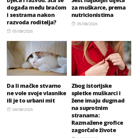
događa među braćom
za muškarce, prema
i sestrama nakon
nutricionistima
razvoda roditelja?
Posted
05/08/2026
Posted
on
05/08/2026
on
Da li mačke stvarno
Zbog istorijske
ne vole svoje vlasnike
spletke muškarci i
ili je to urbani mit
žene imaju dugmad
na suprotnim
Posted
04/08/2026
stranama:
on
Razmažene grofice
zagorčale živote