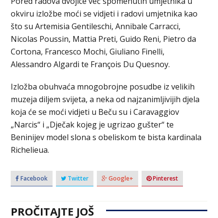
Pored radova dvojice već spomenutih umjetnika u
okviru izložbe moći se vidjeti i radovi umjetnika kao
što su Artemisia Gentileschi, Annibale Carracci,
Nicolas Poussin, Mattia Preti, Guido Reni, Pietro da
Cortona, Francesco Mochi, Giuliano Finelli,
Alessandro Algardi te François Du Quesnoy.
Izložba obuhvaća mnogobrojne posudbe iz velikih
muzeja diljem svijeta, a neka od najzanimljivijih djela
koja će se moći vidjeti u Beču su i Caravaggiov
„Narcis“ i „Dječak kojeg je ugrizao gušter“ te
Beninijev model slona s obeliskom te bista kardinala
Richelieua.
Facebook
Twitter
Google+
Pinterest
PROČITAJTE JOŠ