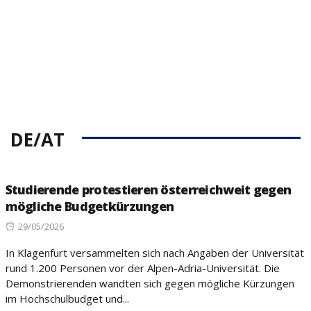
DE/AT
Studierende protestieren österreichweit gegen
mögliche Budgetkürzungen
Posted
29/05/2026
on
In Klagenfurt versammelten sich nach Angaben der Universität
rund 1.200 Personen vor der Alpen-Adria-Universität. Die
Demonstrierenden wandten sich gegen mögliche Kürzungen
im Hochschulbudget und...