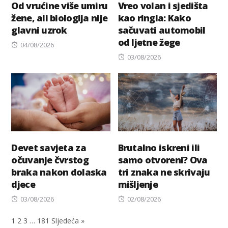
Od vrućine više umiru
Vreo volan i sjedišta
žene, ali biologija nije
kao ringla: Kako
glavni uzrok
sačuvati automobil
od ljetne žege
Posted
04/08/2026
on
Posted
03/08/2026
on
Devet savjeta za
Brutalno iskreni ili
očuvanje čvrstog
samo otvoreni? Ova
braka nakon dolaska
tri znaka ne skrivaju
djece
mišljenje
Posted
Posted
03/08/2026
02/08/2026
on
on
1
2
3
…
181
Sljedeća »