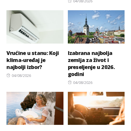
Posted
04/08/2026
on
Vrućine u stanu: Koji
Izabrana najbolja
klima-uređaj je
zemlja za život i
najbolji izbor?
preseljenje u 2026.
godini
Posted
04/08/2026
on
Posted
04/08/2026
on