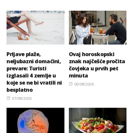
Prljave plaže,
Ovaj horoskopski
neljubazni domaćini,
znak najčešće pročita
prevare: Turisti
čovjeka u prvih pet
izglasali 4 zemlje u
minuta
koje se ne bi vratili ni
Posted
06/08/2026
besplatno
on
Posted
07/08/2026
on