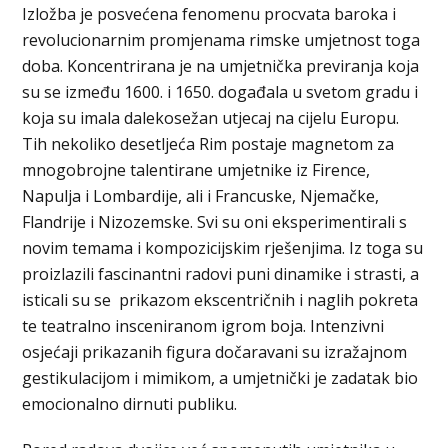
Izložba je posvećena fenomenu procvata baroka i
revolucionarnim promjenama rimske umjetnost toga
doba. Koncentrirana je na umjetnička previranja koja
su se između 1600. i 1650. događala u svetom gradu i
koja su imala dalekosežan utjecaj na cijelu Europu.
Tih nekoliko desetljeća Rim postaje magnetom za
mnogobrojne talentirane umjetnike iz Firence,
Napulja i Lombardije, ali i Francuske, Njemačke,
Flandrije i Nizozemske. Svi su oni eksperimentirali s
novim temama i kompozicijskim rješenjima. Iz toga su
proizlazili fascinantni radovi puni dinamike i strasti, a
isticali su se prikazom ekscentričnih i naglih pokreta
te teatralno insceniranom igrom boja. Intenzivni
osjećaji prikazanih figura dočaravani su izražajnom
gestikulacijom i mimikom, a umjetnički je zadatak bio
emocionalno dirnuti publiku.