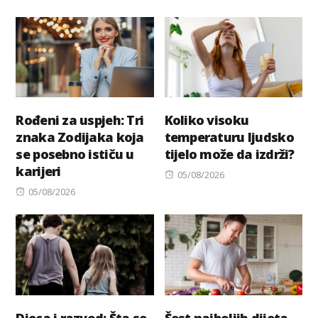
on
on
Rođeni za uspjeh: Tri
Koliko visoku
znaka Zodijaka koja
temperaturu ljudsko
se posebno ističu u
tijelo može da izdrži?
karijeri
Posted
05/08/2026
Posted
on
05/08/2026
on
Djeca i razvod: Šta se
Šest najboljih dijeta