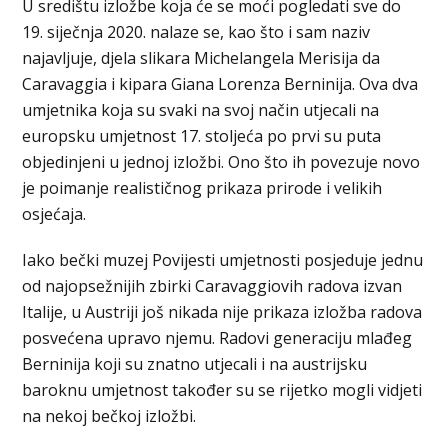
U središtu izložbe koja će se moći pogledati sve do
19. siječnja 2020. nalaze se, kao što i sam naziv
najavljuje, djela slikara Michelangela Merisija da
Caravaggia i kipara Giana Lorenza Berninija. Ova dva
umjetnika koja su svaki na svoj način utjecali na
europsku umjetnost 17. stoljeća po prvi su puta
objedinjeni u jednoj izložbi. Ono što ih povezuje novo
je poimanje realističnog prikaza prirode i velikih
osjećaja.
Iako bečki muzej Povijesti umjetnosti posjeduje jednu
od najopsežnijih zbirki Caravaggiovih radova izvan
Italije, u Austriji još nikada nije prikaza izložba radova
posvećena upravo njemu. Radovi generaciju mlađeg
Berninija koji su znatno utjecali i na austrijsku
baroknu umjetnost također su se rijetko mogli vidjeti
na nekoj bečkoj izložbi.