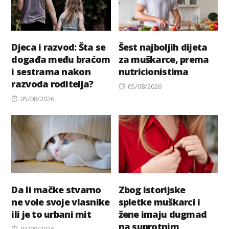
Djeca i razvod: Šta se
Šest najboljih dijeta
događa među braćom
za muškarce, prema
i sestrama nakon
nutricionistima
razvoda roditelja?
Posted
05/08/2026
Posted
on
05/08/2026
on
Da li mačke stvarno
Zbog istorijske
ne vole svoje vlasnike
spletke muškarci i
ili je to urbani mit
žene imaju dugmad
na suprotnim
Posted
04/08/2026