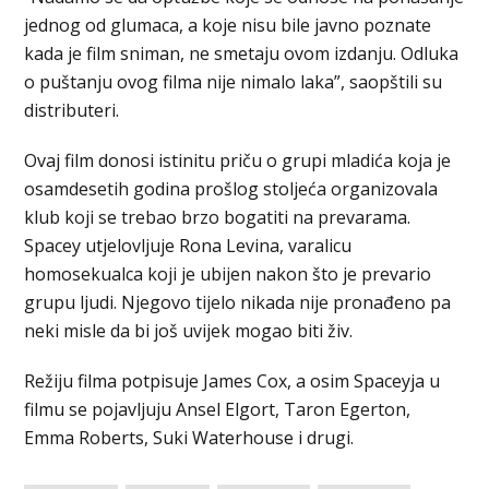
jednog od glumaca, a koje nisu bile javno poznate
kada je film sniman, ne smetaju ovom izdanju. Odluka
o puštanju ovog filma nije nimalo laka”, saopštili su
distributeri.
Ovaj film donosi istinitu priču o grupi mladića koja je
osamdesetih godina prošlog stoljeća organizovala
klub koji se trebao brzo bogatiti na prevarama.
Spacey utjelovljuje Rona Levina, varalicu
homosekualca koji je ubijen nakon što je prevario
grupu ljudi. Njegovo tijelo nikada nije pronađeno pa
neki misle da bi još uvijek mogao biti živ.
Režiju filma potpisuje James Cox, a osim Spaceyja u
filmu se pojavljuju Ansel Elgort, Taron Egerton,
Emma Roberts, Suki Waterhouse i drugi.