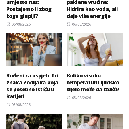
umjesto nas:
paklene vrućine:
Postajemo li zbog
Hidrira kao voda, ali
toga gluplji?
daje više energije
Posted
Posted
06/08/2026
06/08/2026
on
on
Rođeni za uspjeh: Tri
Koliko visoku
znaka Zodijaka koja
temperaturu ljudsko
se posebno ističu u
tijelo može da izdrži?
karijeri
Posted
05/08/2026
Posted
on
05/08/2026
on