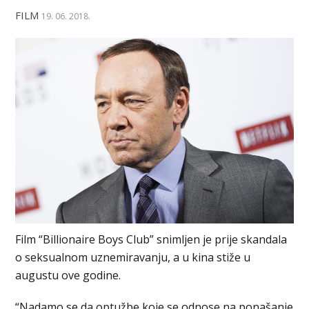
FILM
19. 06. 2018.
Film “Billionaire Boys Club” snimljen je prije skandala
o seksualnom uznemiravanju, a u kina stiže u
augustu ove godine.
“Nadamo se da optužbe koje se odnose na ponašanje