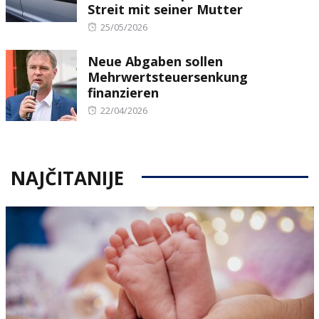
Streit mit seiner Mutter
Posted
25/05/2026
on
Neue Abgaben sollen
Mehrwertsteuersenkung
finanzieren
Posted
22/04/2026
on
NAJČITANIJE