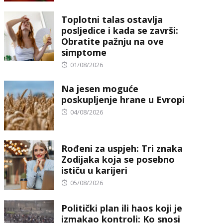
on
Toplotni talas ostavlja
posljedice i kada se završi:
Obratite pažnju na ove
simptome
Posted
01/08/2026
on
Na jesen moguće
poskupljenje hrane u Evropi
Posted
04/08/2026
on
Rođeni za uspjeh: Tri znaka
Zodijaka koja se posebno
ističu u karijeri
Posted
05/08/2026
on
Politički plan ili haos koji je
izmakao kontroli: Ko snosi