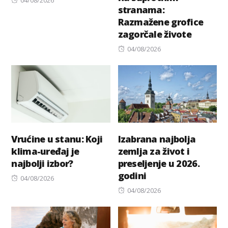
stranama:
on
Razmažene grofice
zagorčale živote
Posted
04/08/2026
on
Vrućine u stanu: Koji
Izabrana najbolja
klima-uređaj je
zemlja za život i
najbolji izbor?
preseljenje u 2026.
godini
Posted
04/08/2026
on
Posted
04/08/2026
on