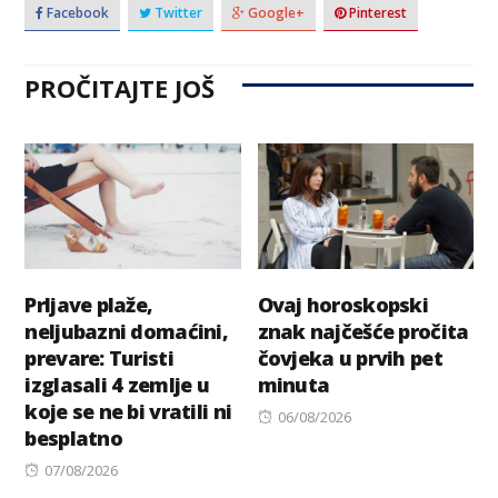
Facebook
Twitter
Google+
Pinterest
PROČITAJTE JOŠ
Prljave plaže,
Ovaj horoskopski
neljubazni domaćini,
znak najčešće pročita
prevare: Turisti
čovjeka u prvih pet
izglasali 4 zemlje u
minuta
koje se ne bi vratili ni
Posted
06/08/2026
besplatno
on
Posted
07/08/2026
on