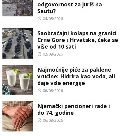
odgovornost za juriš na
Seutu?
Posted
04/08/2026
on
Saobraćajni kolaps na granici
Crne Gore i Hrvatske, čeka se
više od 10 sati
Posted
02/08/2026
on
Najmoćnije piće za paklene
vrućine: Hidrira kao voda, ali
daje više energije
Posted
06/08/2026
on
Njemački penzioneri rade i
do 74. godine
Posted
06/08/2026
on