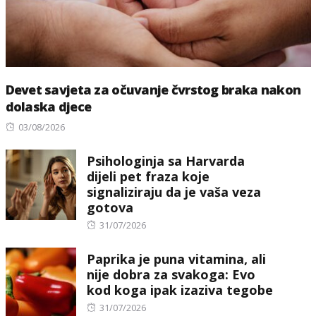
Devet savjeta za očuvanje čvrstog braka nakon
dolaska djece
Posted
03/08/2026
on
Psihologinja sa Harvarda
dijeli pet fraza koje
signaliziraju da je vaša veza
gotova
Posted
31/07/2026
on
Paprika je puna vitamina, ali
nije dobra za svakoga: Evo
kod koga ipak izaziva tegobe
Posted
31/07/2026