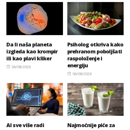
Da li naša planeta
Psiholog otkriva kako
izgleda kao krompir
prehranom poboljšati
ili kao plavi kliker
raspoloženje i
energiju
Posted
06/08/2026
on
Posted
06/08/2026
on
AI sve više radi
Najmoćnije piće za