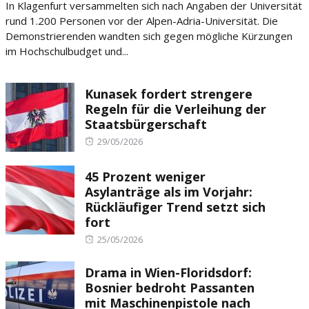
In Klagenfurt versammelten sich nach Angaben der Universität
rund 1.200 Personen vor der Alpen-Adria-Universität. Die
Demonstrierenden wandten sich gegen mögliche Kürzungen
im Hochschulbudget und...
Kunasek fordert strengere
Regeln für die Verleihung der
Staatsbürgerschaft
Posted
29/05/2026
on
45 Prozent weniger
Asylanträge als im Vorjahr:
Rückläufiger Trend setzt sich
fort
Posted
25/05/2026
on
Drama in Wien-Floridsdorf:
Bosnier bedroht Passanten
mit Maschinenpistole nach