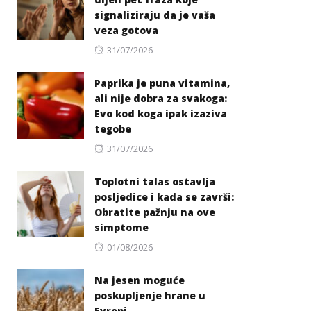
signaliziraju da je vaša
veza gotova
Posted
31/07/2026
on
Paprika je puna vitamina,
ali nije dobra za svakoga:
Evo kod koga ipak izaziva
tegobe
Posted
31/07/2026
on
Toplotni talas ostavlja
posljedice i kada se završi:
Obratite pažnju na ove
simptome
Posted
01/08/2026
on
Na jesen moguće
poskupljenje hrane u
Evropi