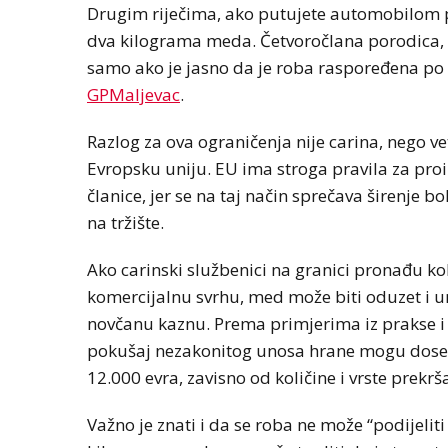
Drugim riječima, ako putujete automobilom p
dva kilograma meda. Četvoročlana porodica, n
samo ako je jasno da je roba raspoređena po os
GPMaljevac
.
Razlog za ova ograničenja nije carina, nego ve
Evropsku uniju. EU ima stroga pravila za proi
članice, jer se na taj način sprečava širenje 
na tržište.
Ako carinski službenici na granici pronađu kol
komercijalnu svrhu, med može biti oduzet i u
novčanu kaznu. Prema primjerima iz prakse i c
pokušaj nezakonitog unosa hrane mogu doseći 
12.000 evra, zavisno od količine i vrste prekrš
Važno je znati i da se roba ne može “podijelit