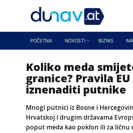
POČETNA
NOVOSTI
BIZNIS
MA
Koliko meda smijet
granice? Pravila EU
iznenaditi putnike
Mnogi putnici iz Bosne i Hercegovi
Hrvatskoj i drugim državama Evrop
poput meda kao poklon ili za ličnu