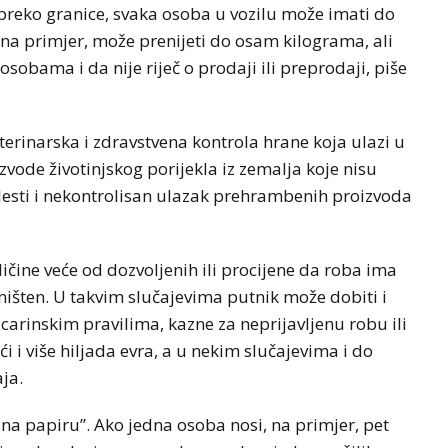
reko granice, svaka osoba u vozilu može imati do
a primjer, može prenijeti do osam kilograma, ali
obama i da nije riječ o prodaji ili preprodaji, piše
terinarska i zdravstvena kontrola hrane koja ulazi u
zvode životinjskog porijekla iz zemalja koje nisu
bolesti i nekontrolisan ulazak prehrambenih proizvoda
ičine veće od dozvoljenih ili procijene da roba ima
ništen. U takvim slučajevima putnik može dobiti i
arinskim pravilima, kazne za neprijavljenu robu ili
i više hiljada evra, a u nekim slučajevima i do
aja.
i na papiru”. Ako jedna osoba nosi, na primjer, pet