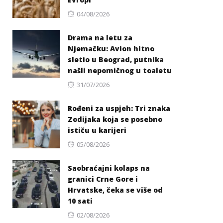
Posted
04/08/2026
on
Drama na letu za
Njemačku: Avion hitno
sletio u Beograd, putnika
našli nepomičnog u toaletu
Posted
31/07/2026
on
Rođeni za uspjeh: Tri znaka
Zodijaka koja se posebno
ističu u karijeri
Posted
05/08/2026
on
Saobraćajni kolaps na
granici Crne Gore i
Hrvatske, čeka se više od
10 sati
Posted
02/08/2026