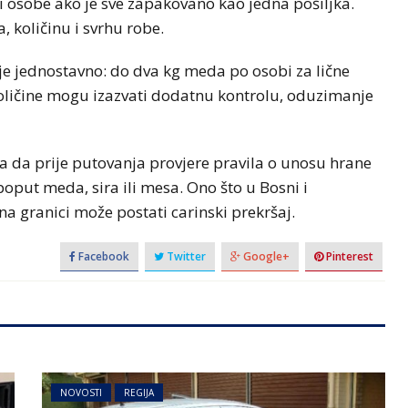
ri osobe ako je sve zapakovano kao jedna pošiljka.
 količinu i svrhu robe.
 je jednostavno: do dva kg meda po osobi za lične
oličine mogu izazvati dodatnu kontrolu, oduzimanje
a da prije putovanja provjere pravila o unosu hrane
put meda, sira ili mesa. Ono što u Bosni i
na granici može postati carinski prekršaj.
Facebook
Twitter
Google+
Pinterest
NOVOSTI
REGIJA