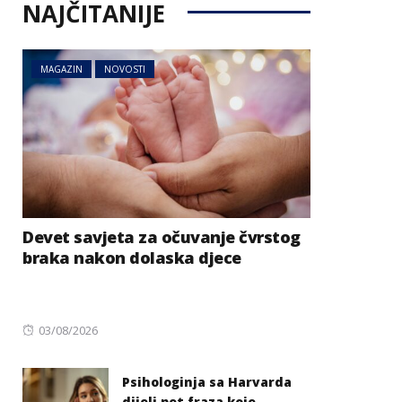
NAJČITANIJE
MAGAZIN
NOVOSTI
Devet savjeta za očuvanje čvrstog
braka nakon dolaska djece
Posted
03/08/2026
on
Psihologinja sa Harvarda
dijeli pet fraza koje