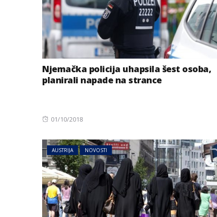
Njemačka policija uhapsila šest osoba,
planirali napade na strance
Posted
01/10/2018
on
AUSTRIJA
NOVOSTI