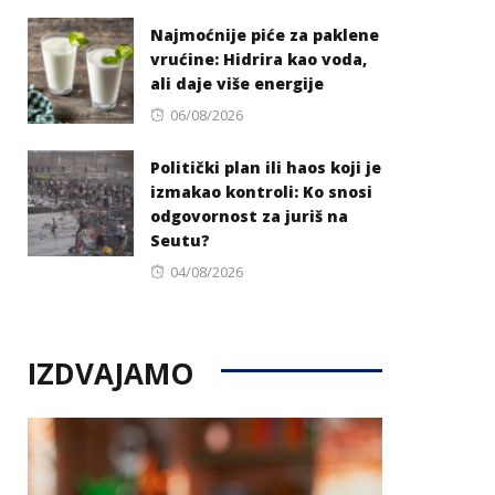
on
Najmoćnije piće za paklene
vrućine: Hidrira kao voda,
ali daje više energije
Posted
06/08/2026
on
Politički plan ili haos koji je
izmakao kontroli: Ko snosi
odgovornost za juriš na
Seutu?
Posted
04/08/2026
on
IZDVAJAMO