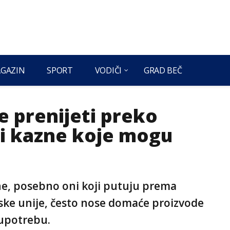
GAZIN
SPORT
VODIČI
GRAD BEČ
e prenijeti preko
 i kazne koje mogu
ne, posebno oni koji putuju prema
ske unije, često nose domaće proizvode
 upotrebu.