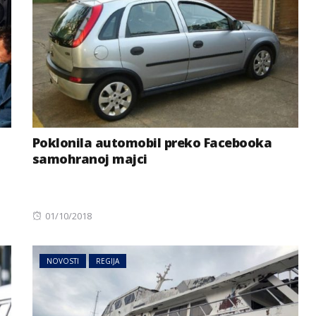
Poklonila automobil preko Facebooka
samohranoj majci
Posted
01/10/2018
on
NOVOSTI
REGIJA