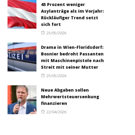
45 Prozent weniger
Asylanträge als im Vorjahr:
Rückläufiger Trend setzt
sich fort
Posted
25/05/2026
on
Drama in Wien-Floridsdorf:
Bosnier bedroht Passanten
mit Maschinenpistole nach
Streit mit seiner Mutter
Posted
25/05/2026
on
Neue Abgaben sollen
Mehrwertsteuersenkung
finanzieren
Posted
22/04/2026
on