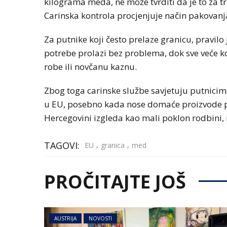
kilograma meda, ne može tvrditi da je to za t
Carinska kontrola procjenjuje način pakovanja,
Za putnike koji često prelaze granicu, pravilo
potrebe prolazi bez problema, dok sve veće k
robe ili novčanu kaznu.
Zbog toga carinske službe savjetuju putnicim
u EU, posebno kada nose domaće proizvode po
Hercegovini izgleda kao mali poklon rodbini, 
TAGOVI:
,
,
EU
granica
med
PROČITAJTE JOŠ
AUSTRIJA
NOVOSTI