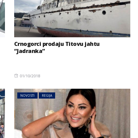
Crnogorci prodaju Titovu jahtu
“Jadranka”
Posted
01/10/2018
on
NOVOSTI
REGIJA