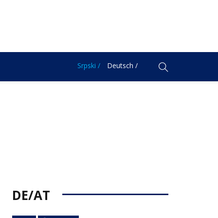
Srpski /
Deutsch /
DE/AT