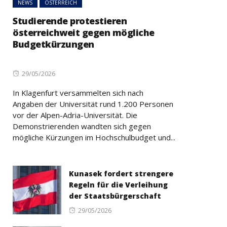
NEWS
ÖSTERREICH
Studierende protestieren
österreichweit gegen mögliche
Budgetkürzungen
Posted
29/05/2026
on
In Klagenfurt versammelten sich nach
Angaben der Universität rund 1.200 Personen
vor der Alpen-Adria-Universität. Die
Demonstrierenden wandten sich gegen
mögliche Kürzungen im Hochschulbudget und...
Kunasek fordert strengere
Regeln für die Verleihung
der Staatsbürgerschaft
Posted
29/05/2026
on