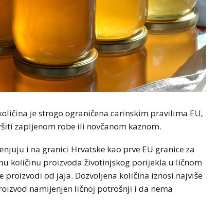
oličina je strogo ograničena carinskim pravilima EU,
ršiti zapljenom robe ili novčanom kaznom.
njuju i na granici Hrvatske kao prve EU granice za
u količinu proizvoda životinjskog porijekla u ličnom
e proizvodi od jaja. Dozvoljena količina iznosi najviše
oizvod namijenjen ličnoj potrošnji i da nema