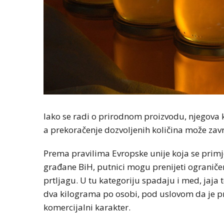
Iako se radi o prirodnom proizvodu, njegova k
a prekoračenje dozvoljenih količina može zav
Prema pravilima Evropske unije koja se primje
građane BiH, putnici mogu prenijeti ograničen
prtljagu. U tu kategoriju spadaju i med, jaja t
dva kilograma po osobi, pod uslovom da je pr
komercijalni karakter.