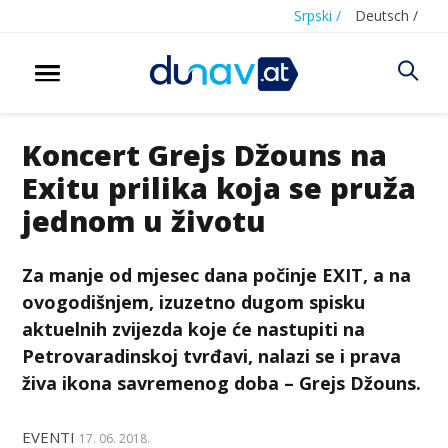
Srpski /
Deutsch /
Koncert Grejs Džouns na
Exitu prilika koja se pruža
jednom u životu
Za manje od mjesec dana počinje EXIT, a na
ovogodišnjem, izuzetno dugom spisku
aktuelnih zvijezda koje će nastupiti na
Petrovaradinskoj tvrđavi, nalazi se i prava
živa ikona savremenog doba – Grejs Džouns.
EVENTI
17. 06. 2018.