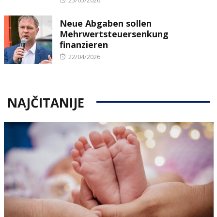
25/05/2026
on
Neue Abgaben sollen
Mehrwertsteuersenkung
finanzieren
Posted
22/04/2026
on
NAJČITANIJE