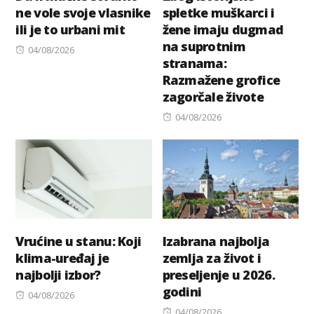
ne vole svoje vlasnike
spletke muškarci i
ili je to urbani mit
žene imaju dugmad
na suprotnim
Posted
04/08/2026
stranama:
on
Razmažene grofice
zagorčale živote
Posted
04/08/2026
on
Vrućine u stanu: Koji
Izabrana najbolja
klima-uređaj je
zemlja za život i
najbolji izbor?
preseljenje u 2026.
godini
Posted
04/08/2026
on
Posted
04/08/2026