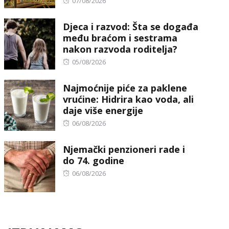
Posted
07/08/2026
on
Djeca i razvod: Šta se događa
među braćom i sestrama
nakon razvoda roditelja?
Posted
05/08/2026
on
Najmoćnije piće za paklene
vrućine: Hidrira kao voda, ali
daje više energije
Posted
06/08/2026
on
Njemački penzioneri rade i
do 74. godine
Posted
06/08/2026
on