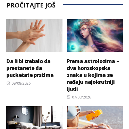
PROČITAJTE JOŠ
Da li bi trebalo da
Prema astrolozima –
prestanete da
dva horoskopska
pucketate prstima
znaka u kojima se
rađaju najokrutniji
Posted
09/08/2026
ljudi
on
Posted
07/08/2026
on