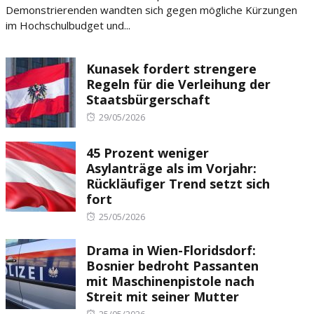
Demonstrierenden wandten sich gegen mögliche Kürzungen
im Hochschulbudget und...
Kunasek fordert strengere
Regeln für die Verleihung der
Staatsbürgerschaft
Posted
29/05/2026
on
45 Prozent weniger
Asylanträge als im Vorjahr:
Rückläufiger Trend setzt sich
fort
Posted
25/05/2026
on
Drama in Wien-Floridsdorf:
Bosnier bedroht Passanten
mit Maschinenpistole nach
Streit mit seiner Mutter
Posted