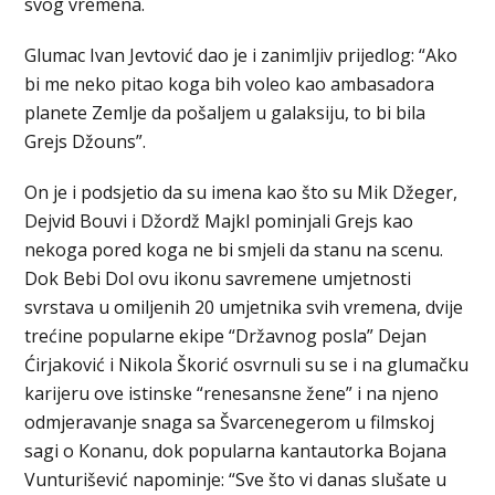
svog vremena.
Glumac Ivan Jevtović dao je i zanimljiv prijedlog: “Ako
bi me neko pitao koga bih voleo kao ambasadora
planete Zemlje da pošaljem u galaksiju, to bi bila
Grejs Džouns”.
On je i podsjetio da su imena kao što su Mik Džeger,
Dejvid Bouvi i Džordž Majkl pominjali Grejs kao
nekoga pored koga ne bi smjeli da stanu na scenu.
Dok Bebi Dol ovu ikonu savremene umjetnosti
svrstava u omiljenih 20 umjetnika svih vremena, dvije
trećine popularne ekipe “Državnog posla” Dejan
Ćirjaković i Nikola Škorić osvrnuli su se i na glumačku
karijeru ove istinske “renesansne žene” i na njeno
odmjeravanje snaga sa Švarcenegerom u filmskoj
sagi o Konanu, dok popularna kantautorka Bojana
Vunturišević napominje: “Sve što vi danas slušate u