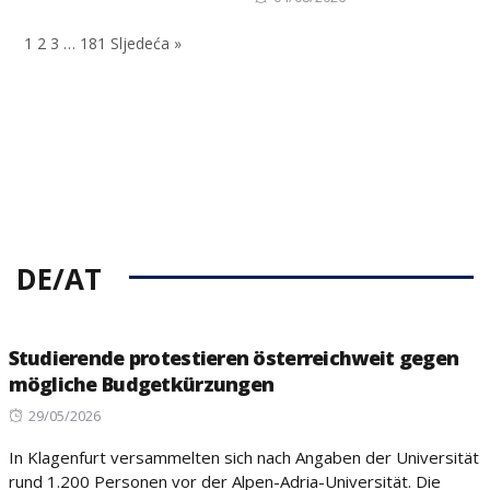
on
1
2
3
…
181
Sljedeća »
DE/AT
Studierende protestieren österreichweit gegen
mögliche Budgetkürzungen
Posted
29/05/2026
on
In Klagenfurt versammelten sich nach Angaben der Universität
rund 1.200 Personen vor der Alpen-Adria-Universität. Die