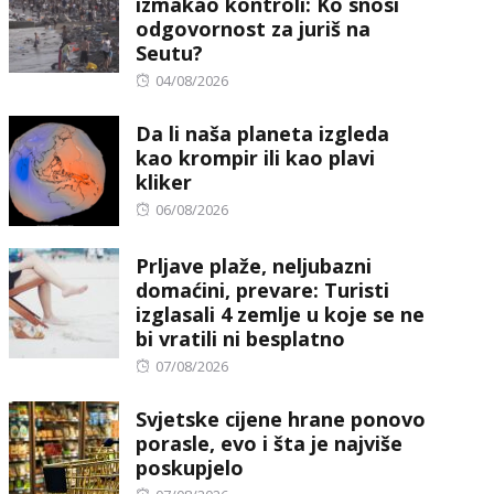
izmakao kontroli: Ko snosi
odgovornost za juriš na
Seutu?
Posted
04/08/2026
on
Da li naša planeta izgleda
kao krompir ili kao plavi
kliker
Posted
06/08/2026
on
Prljave plaže, neljubazni
domaćini, prevare: Turisti
izglasali 4 zemlje u koje se ne
bi vratili ni besplatno
Posted
07/08/2026
on
Svjetske cijene hrane ponovo
porasle, evo i šta je najviše
poskupjelo