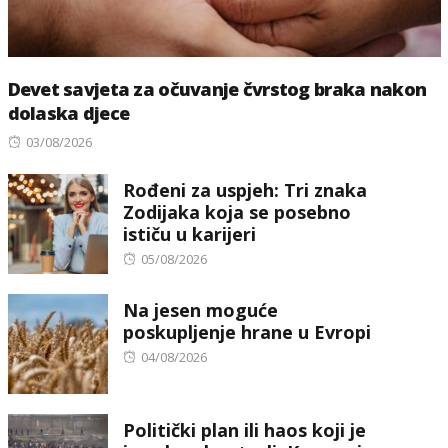
Devet savjeta za očuvanje čvrstog braka nakon
dolaska djece
Posted
03/08/2026
on
Rođeni za uspjeh: Tri znaka
Zodijaka koja se posebno
ističu u karijeri
Posted
05/08/2026
on
Na jesen moguće
poskupljenje hrane u Evropi
Posted
04/08/2026
on
Politički plan ili haos koji je