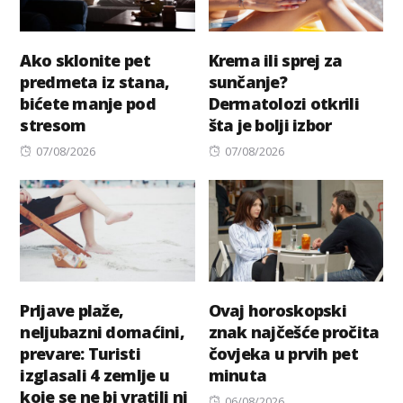
Ako sklonite pet
Krema ili sprej za
predmeta iz stana,
sunčanje?
bićete manje pod
Dermatolozi otkrili
stresom
šta je bolji izbor
Posted
Posted
07/08/2026
07/08/2026
on
on
Prljave plaže,
Ovaj horoskopski
neljubazni domaćini,
znak najčešće pročita
prevare: Turisti
čovjeka u prvih pet
izglasali 4 zemlje u
minuta
koje se ne bi vratili ni
Posted
06/08/2026