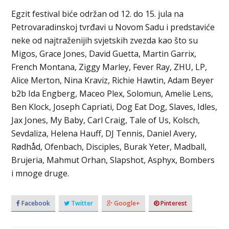
Egzit festival biće održan od 12. do 15. jula na
Petrovaradinskoj tvrđavi u Novom Sadu i predstaviće
neke od najtraženijih svjetskih zvezda kao što su
Migos, Grace Jones, David Guetta, Martin Garrix,
French Montana, Ziggy Marley, Fever Ray, ZHU, LP,
Alice Merton, Nina Kraviz, Richie Hawtin, Adam Beyer
b2b Ida Engberg, Maceo Plex, Solomun, Amelie Lens,
Ben Klock, Joseph Capriati, Dog Eat Dog, Slaves, Idles,
Jax Jones, My Baby, Carl Craig, Tale of Us, Kolsch,
Sevdaliza, Helena Hauff, DJ Tennis, Daniel Avery,
Rødhåd, Ofenbach, Disciples, Burak Yeter, Madball,
Brujeria, Mahmut Orhan, Slapshot, Asphyx, Bombers
i mnoge druge.
Facebook
Twitter
Google+
Pinterest