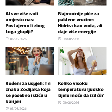
AI sve više radi
Najmoćnije piće za
umjesto nas:
paklene vrućine:
Postajemo li zbog
Hidrira kao voda, ali
toga gluplji?
daje više energije
Posted
Posted
06/08/2026
06/08/2026
on
on
Rođeni za uspjeh: Tri
Koliko visoku
znaka Zodijaka koja
temperaturu ljudsko
se posebno ističu u
tijelo može da izdrži?
karijeri
Posted
05/08/2026
Posted
on
05/08/2026