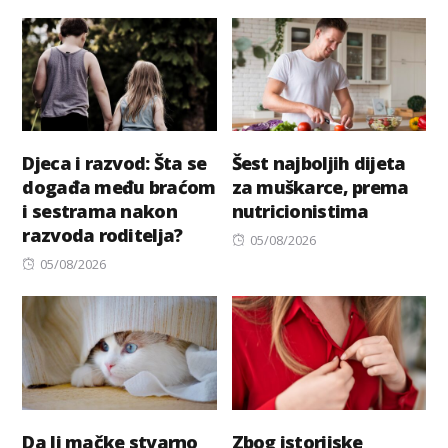
on
Djeca i razvod: Šta se
Šest najboljih dijeta
događa među braćom
za muškarce, prema
i sestrama nakon
nutricionistima
razvoda roditelja?
Posted
05/08/2026
Posted
on
05/08/2026
on
Da li mačke stvarno
Zbog istorijske