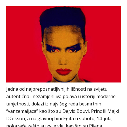
Jedna od najprepoznatljivnijih ličnosti na svijetu,
autentična i nezamjenljiva pojava u istoriji moderne
umjetnosti, dolazi iz najvišeg reda besmrtnih
“vanzemaljaca” kao što su Dejvid Bouvi, Princ ili Majkl
Džekson, a na glavnoj bini Egita u subotu, 14. jula,
pokazaće zašto su zvijezde, kao što su Rijana,