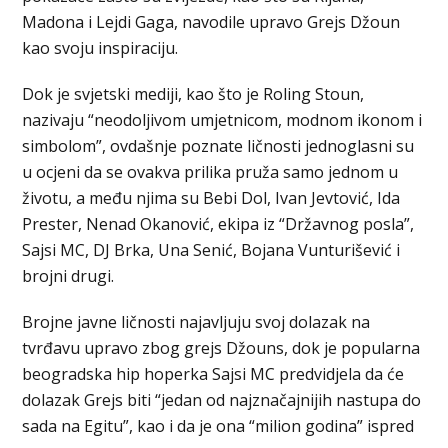
Madona i Lejdi Gaga, navodile upravo Grejs Džoun
kao svoju inspiraciju.
Dok je svjetski mediji, kao što je Roling Stoun,
nazivaju “neodoljivom umjetnicom, modnom ikonom i
simbolom”, ovdašnje poznate ličnosti jednoglasni su
u ocjeni da se ovakva prilika pruža samo jednom u
životu, a među njima su Bebi Dol, Ivan Jevtović, Ida
Prester, Nenad Okanović, ekipa iz “Državnog posla”,
Sajsi MC, DJ Brka, Una Senić, Bojana Vunturišević i
brojni drugi.
Brojne javne ličnosti najavljuju svoj dolazak na
tvrđavu upravo zbog grejs Džouns, dok je popularna
beogradska hip hoperka Sajsi MC predvidjela da će
dolazak Grejs biti “jedan od najznačajnijih nastupa do
sada na Egitu”, kao i da je ona “milion godina” ispred