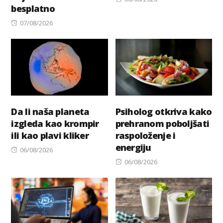
besplatno
on
Posted
07/08/2026
on
Da li naša planeta
Psiholog otkriva kako
izgleda kao krompir
prehranom poboljšati
ili kao plavi kliker
raspoloženje i
energiju
Posted
06/08/2026
on
Posted
06/08/2026
on