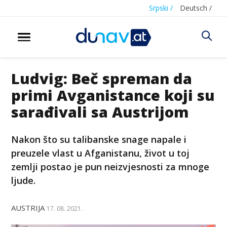
Srpski /
Deutsch /
Ludvig: Beč spreman da
primi Avganistance koji su
sarađivali sa Austrijom
Nakon što su talibanske snage napale i
preuzele vlast u Afganistanu, život u toj
zemlji postao je pun neizvjesnosti za mnoge
ljude.
AUSTRIJA
17. 08. 2021.