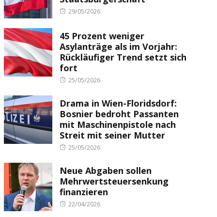
Posted
29/05/2026
on
45 Prozent weniger
Asylanträge als im Vorjahr:
Rückläufiger Trend setzt sich
fort
Posted
25/05/2026
on
Drama in Wien-Floridsdorf:
Bosnier bedroht Passanten
mit Maschinenpistole nach
Streit mit seiner Mutter
Posted
25/05/2026
on
Neue Abgaben sollen
Mehrwertsteuersenkung
finanzieren
Posted
22/04/2026
on