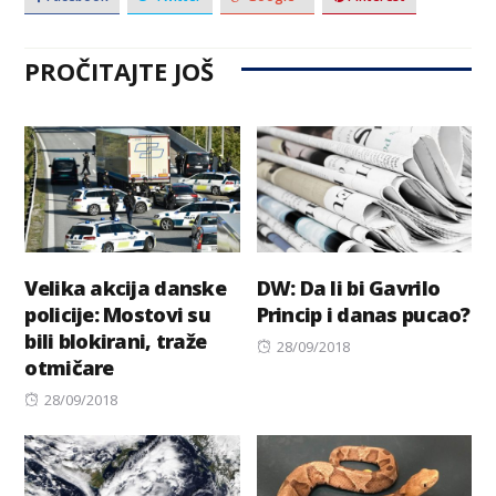
PROČITAJTE JOŠ
Velika akcija danske
DW: Da li bi Gavrilo
policije: Mostovi su
Princip i danas pucao?
bili blokirani, traže
Posted
28/09/2018
otmičare
on
Posted
28/09/2018
on