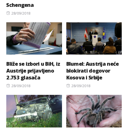
Schengena
Posted
28/09/2018
on
Bliže se izbori u BiH, iz
Blumel: Austrija neće
Austrije prijavljeno
blokirati dogovor
2.753 glasača
Kosova i Srbije
Posted
Posted
28/09/2018
28/09/2018
on
on