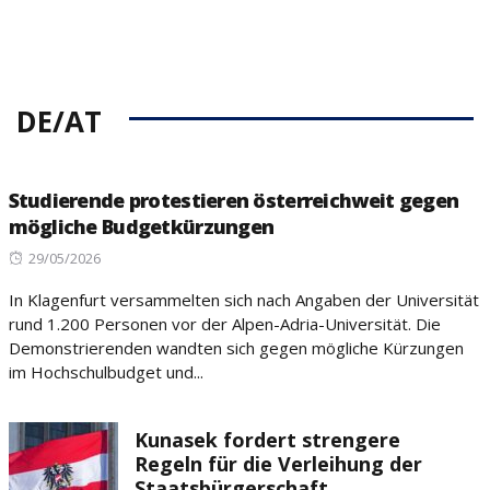
DE/AT
Studierende protestieren österreichweit gegen
mögliche Budgetkürzungen
Posted
29/05/2026
on
In Klagenfurt versammelten sich nach Angaben der Universität
rund 1.200 Personen vor der Alpen-Adria-Universität. Die
Demonstrierenden wandten sich gegen mögliche Kürzungen
im Hochschulbudget und...
Kunasek fordert strengere
Regeln für die Verleihung der
Staatsbürgerschaft