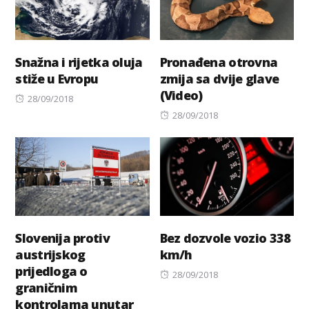
Snažna i rijetka oluja
Pronađena otrovna
stiže u Evropu
zmija sa dvije glave
(Video)
Posted
28/09/2018
on
Posted
28/09/2018
on
Slovenija protiv
Bez dozvole vozio 338
austrijskog
km/h
prijedloga o
Posted
28/09/2018
graničnim
on
kontrolama unutar