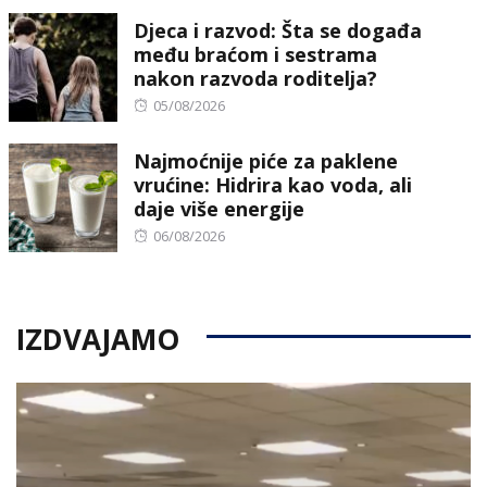
Djeca i razvod: Šta se događa
među braćom i sestrama
nakon razvoda roditelja?
Posted
05/08/2026
on
Najmoćnije piće za paklene
vrućine: Hidrira kao voda, ali
daje više energije
Posted
06/08/2026
on
IZDVAJAMO