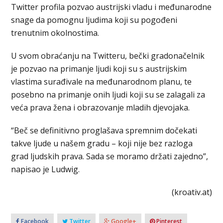
Twitter profila pozvao austrijski vladu i međunarodne
snage da pomognu ljudima koji su pogođeni
trenutnim okolnostima.
U svom obraćanju na Twitteru, bečki gradonačelnik
je pozvao na primanje ljudi koji su s austrijskim
vlastima surađivale na međunarodnom planu, te
posebno na primanje onih ljudi koji su se zalagali za
veća prava žena i obrazovanje mladih djevojaka.
“Beč se definitivno proglašava spremnim dočekati
takve ljude u našem gradu – koji nije bez razloga
grad ljudskih prava. Sada se moramo držati zajedno”,
napisao je Ludwig.
(kroativ.at)
Facebook
Twitter
Google+
Pinterest