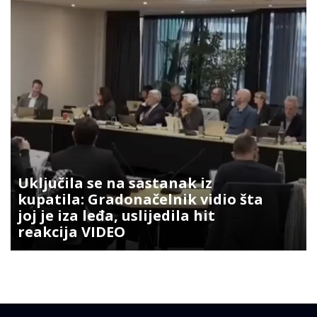
Uključila se na sastanak iz
kupatila: Gradonačelnik vidio šta
joj je iza leđa, uslijedila hit
reakcija VIDEO