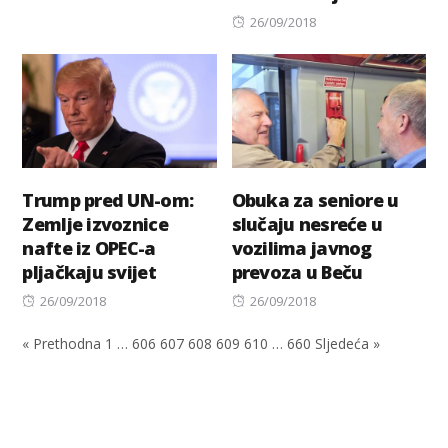
Posted
26/09/2018
on
Trump pred UN-om:
Obuka za seniore u
Zemlje izvoznice
slučaju nesreće u
nafte iz OPEC-a
vozilima javnog
pljačkaju svijet
prevoza u Beču
Posted
Posted
26/09/2018
26/09/2018
on
on
« Prethodna
1
…
606
607
608
609
610
…
660
Sljedeća »