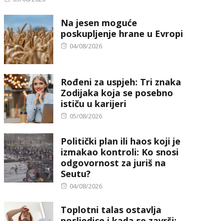
on
Na jesen moguće
poskupljenje hrane u Evropi
Posted
04/08/2026
on
Rođeni za uspjeh: Tri znaka
Zodijaka koja se posebno
ističu u karijeri
Posted
05/08/2026
on
Politički plan ili haos koji je
izmakao kontroli: Ko snosi
odgovornost za juriš na
Seutu?
Posted
04/08/2026
on
Toplotni talas ostavlja
posljedice i kada se završi: