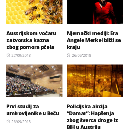
Austrijskom voćaru
Njemački mediji: Era
zatvorska kazna
Angele Merkel bliži se
zbog pomora pčela
kraju
Posted
Posted
27/09/2018
26/09/2018
on
on
Prvi studij za
Policijska akcija
umirovljenike u Beču
“Damar”: Hapšenja
zbog šverca droge iz
Posted
26/09/2018
BiH u Austriju
on