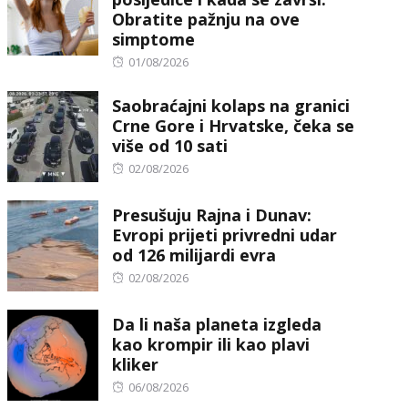
Obratite pažnju na ove
simptome
Posted
01/08/2026
on
Saobraćajni kolaps na granici
Crne Gore i Hrvatske, čeka se
više od 10 sati
Posted
02/08/2026
on
Presušuju Rajna i Dunav:
Evropi prijeti privredni udar
od 126 milijardi evra
Posted
02/08/2026
on
Da li naša planeta izgleda
kao krompir ili kao plavi
kliker
Posted
06/08/2026
on