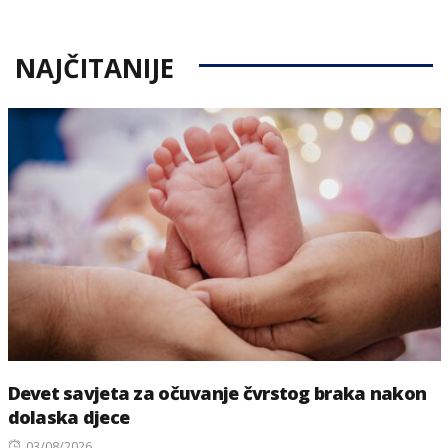
NAJČITANIJE
Devet savjeta za očuvanje čvrstog braka nakon
dolaska djece
Posted
03/08/2026