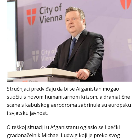
Stručnjaci predviđaju da bi se Afganistan mogao
suočiti s novom humanitarnom krizom, a dramatične
scene s kabulskog aerodroma zabrinule su europsku
i svjetsku javnost.
O teškoj situaciji u Afganistanu oglasio se i bečki
gradonačelnik Michael Ludwig koji je preko svog