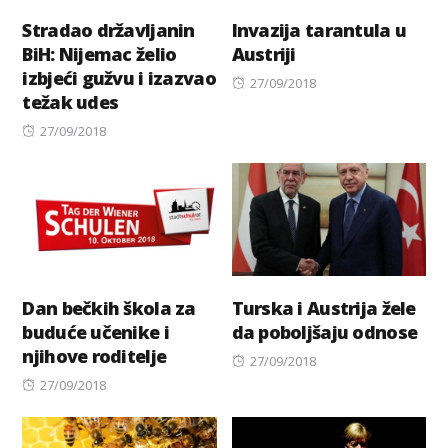
Stradao državljanin
Invazija tarantula u
BiH: Nijemac želio
Austriji
izbjeći gužvu i izazvao
Posted
27/09/2018
težak udes
on
Posted
27/09/2018
on
Dan bečkih škola za
Turska i Austrija žele
buduće učenike i
da poboljšaju odnose
njihove roditelje
Posted
27/09/2018
Posted
on
27/09/2018
on