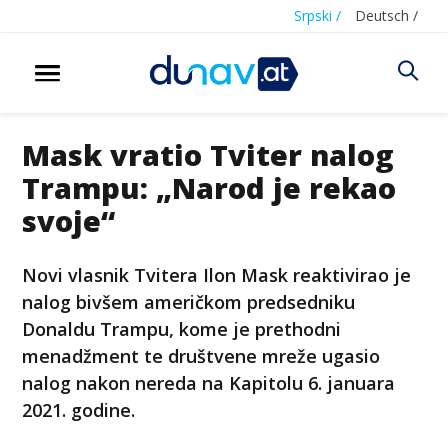
Srpski /
Deutsch /
Mask vratio Tviter nalog
Trampu: „Narod je rekao
svoje“
Novi vlasnik Tvitera Ilon Mask reaktivirao je
nalog bivšem američkom predsedniku
Donaldu Trampu, kome je prethodni
menadžment te društvene mreže ugasio
nalog nakon nereda na Kapitolu 6. januara
2021. godine.