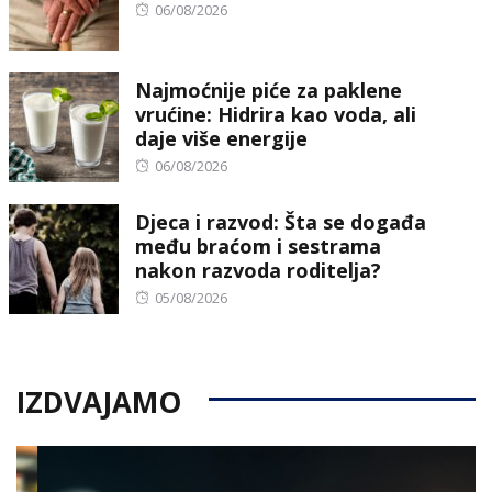
Posted
06/08/2026
on
Najmoćnije piće za paklene
vrućine: Hidrira kao voda, ali
daje više energije
Posted
06/08/2026
on
Djeca i razvod: Šta se događa
među braćom i sestrama
nakon razvoda roditelja?
Posted
05/08/2026
on
IZDVAJAMO