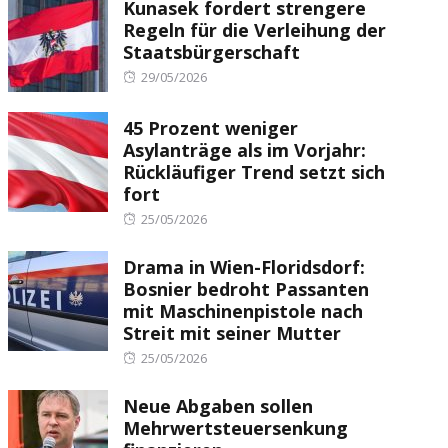
Kunasek fordert strengere
Regeln für die Verleihung der
Staatsbürgerschaft
Posted
29/05/2026
on
45 Prozent weniger
Asylanträge als im Vorjahr:
Rückläufiger Trend setzt sich
fort
Posted
25/05/2026
on
Drama in Wien-Floridsdorf:
Bosnier bedroht Passanten
mit Maschinenpistole nach
Streit mit seiner Mutter
Posted
25/05/2026
on
Neue Abgaben sollen
Mehrwertsteuersenkung