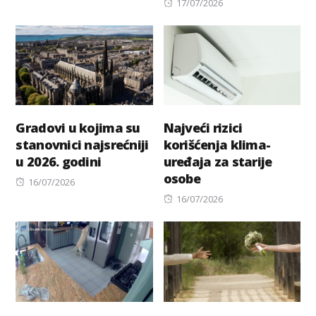
Posted
17/07/2026
on
Gradovi u kojima su
Najveći rizici
stanovnici najsrećniji
korišćenja klima-
u 2026. godini
uređaja za starije
osobe
Posted
16/07/2026
on
Posted
16/07/2026
on