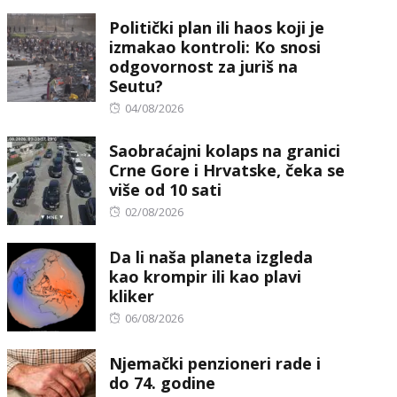
on
Politički plan ili haos koji je
izmakao kontroli: Ko snosi
odgovornost za juriš na
Seutu?
Posted
04/08/2026
on
Saobraćajni kolaps na granici
Crne Gore i Hrvatske, čeka se
više od 10 sati
Posted
02/08/2026
on
Da li naša planeta izgleda
kao krompir ili kao plavi
kliker
Posted
06/08/2026
on
Njemački penzioneri rade i
do 74. godine