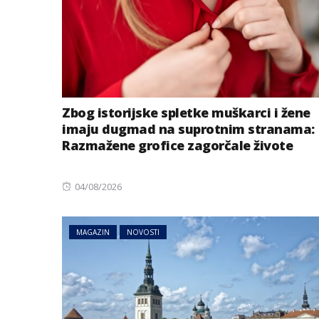
Zbog istorijske spletke muškarci i žene
imaju dugmad na suprotnim stranama:
Razmažene grofice zagorčale živote
Posted
04/08/2026
on
MAGAZIN
NOVOSTI