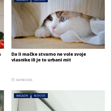
a
Da li mačke stvarno ne vole svoje
vlasnike ili je to urbani mit
Posted
04/08/2026
on
MAGAZIN
NOVOSTI