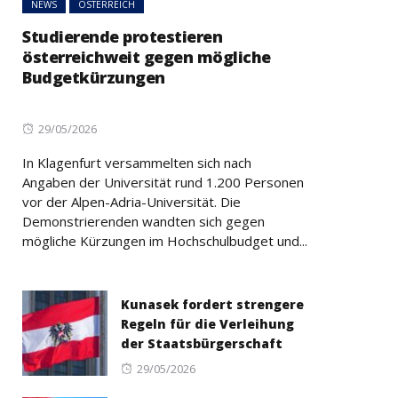
NEWS
ÖSTERREICH
Studierende protestieren
österreichweit gegen mögliche
Budgetkürzungen
Posted
29/05/2026
on
In Klagenfurt versammelten sich nach
Angaben der Universität rund 1.200 Personen
vor der Alpen-Adria-Universität. Die
Demonstrierenden wandten sich gegen
mögliche Kürzungen im Hochschulbudget und...
Kunasek fordert strengere
Regeln für die Verleihung
der Staatsbürgerschaft
Posted
29/05/2026
on