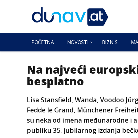
POČETNA
NOVOSTI
BIZNIS
MA
Na najveći europski
besplatno
Lisa Stansfield, Wanda, Voodoo Jür
Fedde le Grand, Münchener Freiheit
su neka od imena međunarodne i aus
publiku 35. jubilarnog izdanja beč