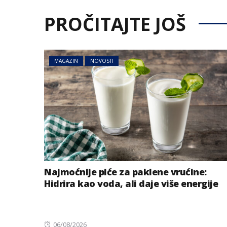
PROČITAJTE JOŠ
MAGAZIN
NOVOSTI
Najmoćnije piće za paklene vrućine:
Hidrira kao voda, ali daje više energije
Posted
06/08/2026