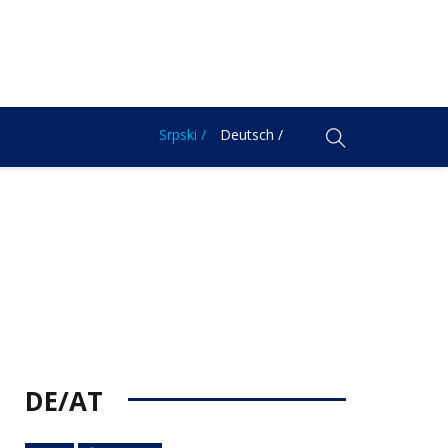
Srpski /
Deutsch /
DE/AT