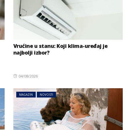
Vrućine u stanu: Koji klima-uređaj je
najbolji izbor?
Posted
04/08/2026
on
MAGAZIN
NOVOSTI