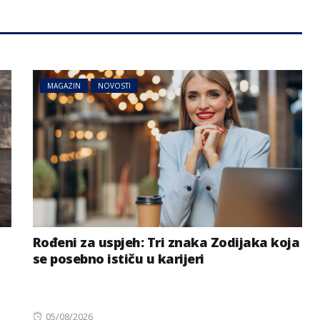
MAGAZIN
NOVOSTI
Rođeni za uspjeh: Tri znaka Zodijaka koja
se posebno ističu u karijeri
Posted
05/08/2026