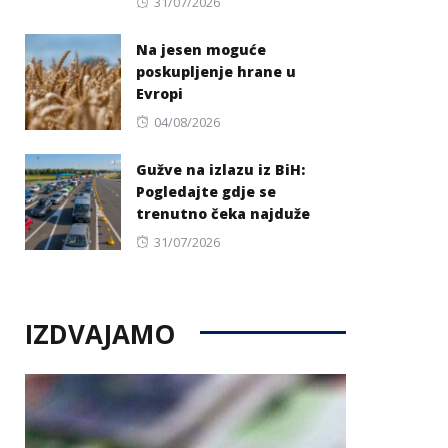
Posted
31/07/2026
on
Na jesen moguće
poskupljenje hrane u
Evropi
Posted
04/08/2026
on
Gužve na izlazu iz BiH:
Pogledajte gdje se
trenutno čeka najduže
Posted
31/07/2026
on
IZDVAJAMO