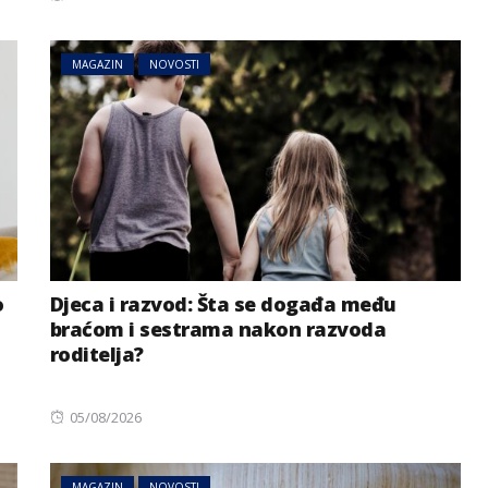
on
MAGAZIN
NOVOSTI
o
Djeca i razvod: Šta se događa među
braćom i sestrama nakon razvoda
roditelja?
Posted
05/08/2026
on
MAGAZIN
NOVOSTI