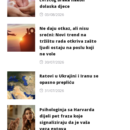
dolaska djece
Posted
03/08/2026
on
Ne daju otkaz, ali nisu
srećni: Novi trend na
tržištu rada otkriva zašto
ljudi ostaju na poslu koji
ne vole
Posted
30/07/2026
on
Ratovi u Ukrajini i Iranu se
opasno prepliću
Posted
31/07/2026
on
Psihologinja sa Harvarda
dijeli pet fraza koje
signaliziraju da je vaša
veza gotova