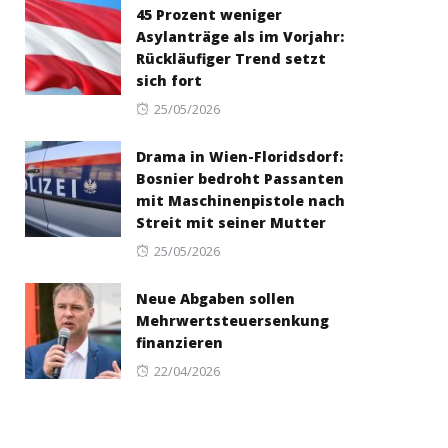
45 Prozent weniger
Asylanträge als im Vorjahr:
Rückläufiger Trend setzt
sich fort
Posted
25/05/2026
on
Drama in Wien-Floridsdorf:
Bosnier bedroht Passanten
mit Maschinenpistole nach
Streit mit seiner Mutter
Posted
25/05/2026
on
Neue Abgaben sollen
Mehrwertsteuersenkung
finanzieren
Posted
22/04/2026
on