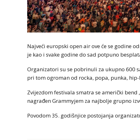
Najveći europski open air ove će se godine od
je kao i svake godine do sad potpuno besplat
Organizatori su se pobrinuli za ukupno 600 s
pri tom ogroman od rocka, popa, punka, hip-h
Zvijezdom festivala smatra se američki bend „
nagrađen Grammyjem za najbolje grupno izvođen
Povodom 35. godišnjice postojanja organizatori