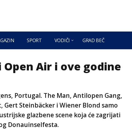
GAZIN
SPORT
VODIČI
GRAD BEČ
 Open Air i ove godine
gens, Portugal. The Man, Antilopen Gang,
, Gert Steinbäcker i Wiener Blond samo
trijske glazbene scene koja će zagrijati
kog Donauinselfesta.