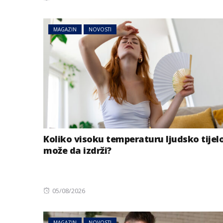
on
MAGAZIN
NOVOSTI
Koliko visoku temperaturu ljudsko tijel
može da izdrži?
Posted
05/08/2026
on
MAGAZIN
NOVOSTI