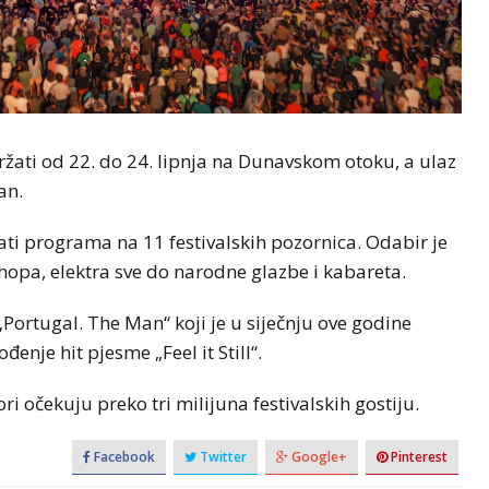
ržati od 22. do 24. lipnja na Dunavskom otoku, a ulaz
an.
ati programa na 11 festivalskih pozornica. Odabir je
opa, elektra sve do narodne glazbe i kabareta.
Portugal. The Man“ koji je u siječnju ove godine
je hit pjesme „Feel it Still“.
 očekuju preko tri milijuna festivalskih gostiju.
Facebook
Twitter
Google+
Pinterest