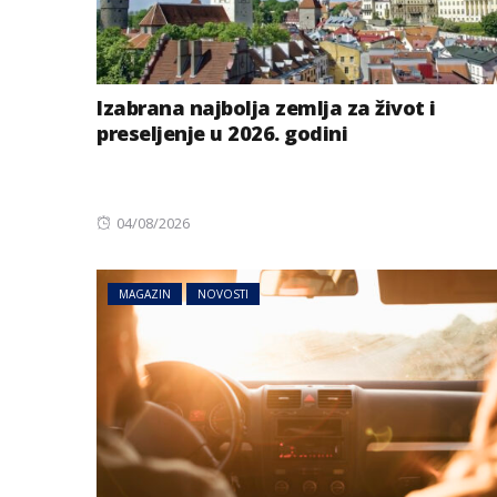
Izabrana najbolja zemlja za život i
preseljenje u 2026. godini
Posted
04/08/2026
on
MAGAZIN
NOVOSTI
MAGAZIN
NOVOSTI
Najmoćnije piće 
vrućine: Hidrira
ali daje više ener