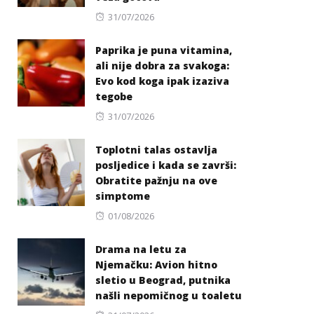
Posted
31/07/2026
on
Paprika je puna vitamina,
ali nije dobra za svakoga:
Evo kod koga ipak izaziva
tegobe
Posted
31/07/2026
on
Toplotni talas ostavlja
posljedice i kada se završi:
Obratite pažnju na ove
simptome
Posted
01/08/2026
on
Drama na letu za
Njemačku: Avion hitno
sletio u Beograd, putnika
našli nepomičnog u toaletu