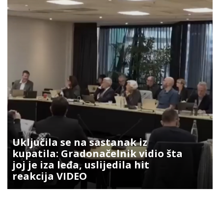
Uključila se na sastanak iz
kupatila: Gradonačelnik vidio šta
joj je iza leđa, uslijedila hit
reakcija VIDEO