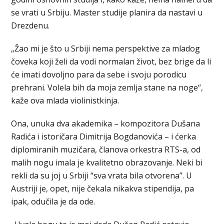
se vrati u Srbiju. Master studije planira da nastavi u
Drezdenu.
„Žao mi je što u Srbiji nema perspektive za mladog
čoveka koji želi da vodi normalan život, bez brige da li
će imati dovoljno para da sebe i svoju porodicu
prehrani. Volela bih da moja zemlja stane na noge“,
kaže ova mlada violinistkinja.
Ona, unuka dva akademika – kompozitora Dušana
Radića i istoričara Dimitrija Bogdanovića – i ćerka
diplomiranih muzičara, članova orkestra RTS-a, od
malih nogu imala je kvalitetno obrazovanje. Neki bi
rekli da su joj u Srbiji “sva vrata bila otvorena”. U
Austriji je, opet, nije čekala nikakva stipendija, pa
ipak, odučila je da ode.