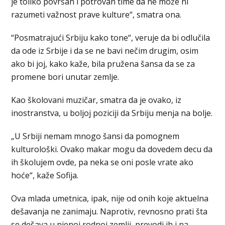
je toliko površan i potrovan time da ne može ni
razumeti važnost prave kulture“, smatra ona.
“Posmatrajući Srbiju kako tone“, veruje da bi odlučila
da ode iz Srbije i da se ne bavi nečim drugim, osim
ako bi joj, kako kaže, bila pružena šansa da se za
promene bori unutar zemlje.
Kao školovani muzičar, smatra da je ovako, iz
inostranstva, u boljoj poziciji da Srbiju menja na bolje.
„U Srbiji nemam mnogo šansi da pomognem
kulturološki. Ovako makar mogu da dovedem decu da
ih školujem ovde, pa neka se oni posle vrate ako
hoće“, kaže Sofija.
Ova mlada umetnica, ipak, nije od onih koje aktuelna
dešavanja ne zanimaju. Naprotiv, revnosno prati šta
se dešava u njenoj rodnoj zemlji, prevodi ih i na