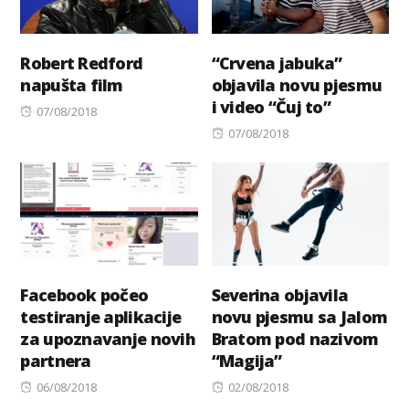
Robert Redford
“Crvena jabuka”
napušta film
objavila novu pjesmu
i video “Čuj to”
Posted
07/08/2018
on
Posted
07/08/2018
on
Facebook počeo
Severina objavila
testiranje aplikacije
novu pjesmu sa Jalom
za upoznavanje novih
Bratom pod nazivom
partnera
“Magija”
Posted
Posted
06/08/2018
02/08/2018
on
on