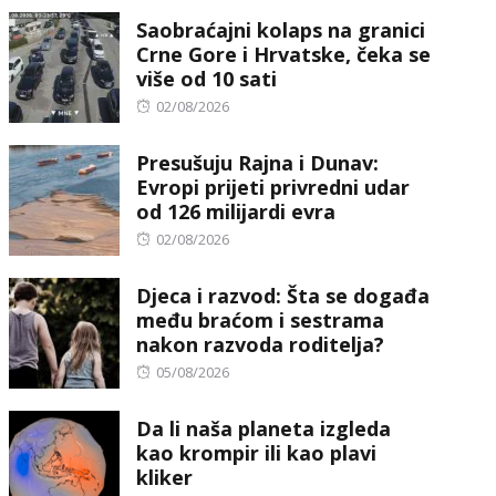
on
Saobraćajni kolaps na granici
Crne Gore i Hrvatske, čeka se
više od 10 sati
Posted
02/08/2026
on
Presušuju Rajna i Dunav:
Evropi prijeti privredni udar
od 126 milijardi evra
Posted
02/08/2026
on
Djeca i razvod: Šta se događa
među braćom i sestrama
nakon razvoda roditelja?
Posted
05/08/2026
on
Da li naša planeta izgleda
kao krompir ili kao plavi
kliker