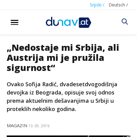
Srpski /
Deutsch /
„Nedostaje mi Srbija, ali
Austrija mi je pružila
sigurnost“
Ovako Sofija Radić, dvadesetdvogodišnja
devojka iz Beograda, opisuje svoj odnos
prema aktuelnim dešavanjima u Srbiji u
proteklih nekoliko godina.
MAGAZIN
13. 05. 2019.