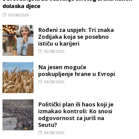
dolaska djece
Posted
03/08/2026
on
Rođeni za uspjeh: Tri znaka
Zodijaka koja se posebno
ističu u karijeri
Posted
05/08/2026
on
Na jesen moguće
poskupljenje hrane u Evropi
Posted
04/08/2026
on
Politički plan ili haos koji je
izmakao kontroli: Ko snosi
odgovornost za juriš na
Seutu?
Posted
04/08/2026