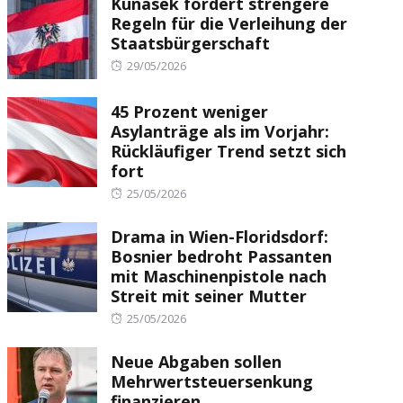
Kunasek fordert strengere
Regeln für die Verleihung der
Staatsbürgerschaft
Posted
29/05/2026
on
45 Prozent weniger
Asylanträge als im Vorjahr:
Rückläufiger Trend setzt sich
fort
Posted
25/05/2026
on
Drama in Wien-Floridsdorf:
Bosnier bedroht Passanten
mit Maschinenpistole nach
Streit mit seiner Mutter
Posted
25/05/2026
on
Neue Abgaben sollen
Mehrwertsteuersenkung
finanzieren