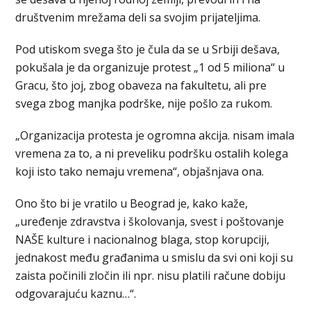
društvenim mrežama deli sa svojim prijateljima.
Pod utiskom svega što je čula da se u Srbiji dešava,
pokušala je da organizuje protest „1 od 5 miliona“ u
Gracu, što joj, zbog obaveza na fakultetu, ali pre
svega zbog manjka podrške, nije pošlo za rukom.
„Organizacija protesta je ogromna akcija. nisam imala
vremena za to, a ni preveliku podršku ostalih kolega
koji isto tako nemaju vremena“, objašnjava ona.
Ono što bi je vratilo u Beograd je, kako kaže,
„uređenje zdravstva i školovanja, svest i poštovanje
NAŠE kulture i nacionalnog blaga, stop korupciji,
jednakost među građanima u smislu da svi oni koji su
zaista počinili zločin ili npr. nisu platili račune dobiju
odgovarajuću kaznu…“.