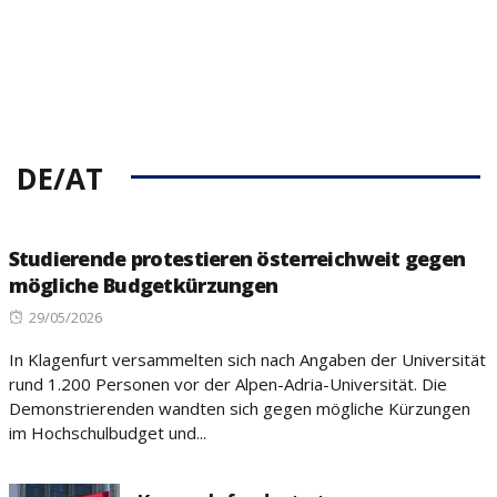
DE/AT
Studierende protestieren österreichweit gegen
mögliche Budgetkürzungen
Posted
29/05/2026
on
In Klagenfurt versammelten sich nach Angaben der Universität
rund 1.200 Personen vor der Alpen-Adria-Universität. Die
Demonstrierenden wandten sich gegen mögliche Kürzungen
im Hochschulbudget und...