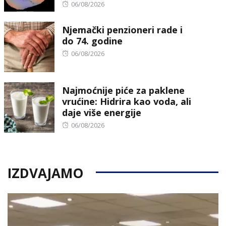
Posted
06/08/2026
on
Njemački penzioneri rade i
do 74. godine
Posted
06/08/2026
on
Najmoćnije piće za paklene
vrućine: Hidrira kao voda, ali
daje više energije
Posted
06/08/2026
on
IZDVAJAMO