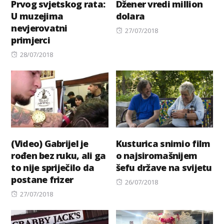
Prvog svjetskog rata:
Džener vredi million
U muzejima
dolara
nevjerovatni
Posted
27/07/2018
primjerci
on
Posted
28/07/2018
on
(Video) Gabrijel je
Kusturica snimio film
rođen bez ruku, ali ga
o najsiromašnijem
to nije spriječilo da
šefu države na svijetu
postane frizer
Posted
26/07/2018
Posted
on
27/07/2018
on