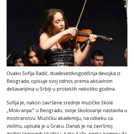
Ovako Sofija Radić, dvadesetdvogodišnja devojka iz
Beograda, opisuje svoj odnos prema aktuelnim
dešavanjima u Srbiji u proteklih nekoliko godina.
Sofija je, nakon završene srednje muzičke škole
„Mokranjac“ u Beogradu, svoje školovanje nastavila u
inostranstvu. Muzičku akademiju, na odseku za
violinu, upisala je u Gracu. Danas je na završnoj
godini osnovnih studija i, kako kaže, nema nameru da