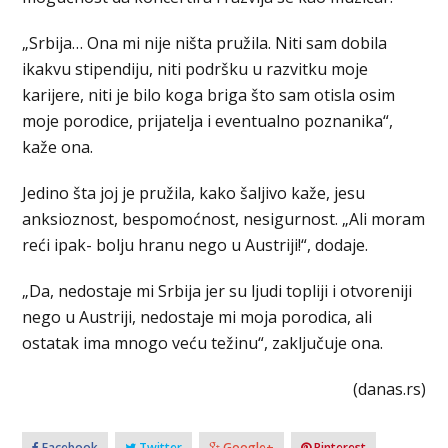
„Srbija… Ona mi nije ništa pružila. Niti sam dobila
ikakvu stipendiju, niti podršku u razvitku moje
karijere, niti je bilo koga briga što sam otisla osim
moje porodice, prijatelja i eventualno poznanika“,
kaže ona.
Jedino šta joj je pružila, kako šaljivo kaže, jesu
anksioznost, bespomoćnost, nesigurnost. „Ali moram
reći ipak- bolju hranu nego u Austriji!“, dodaje.
„Da, nedostaje mi Srbija jer su ljudi topliji i otvoreniji
nego u Austriji, nedostaje mi moja porodica, ali
ostatak ima mnogo veću težinu“, zaključuje ona.
(danas.rs)
Facebook
Twitter
Google+
Pinterest