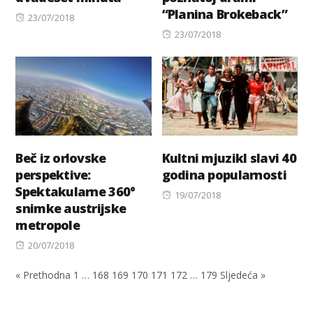
“Planina Brokeback”
Posted
23/07/2018
on
Posted
23/07/2018
on
Beč iz orlovske
Kultni mjuzikl slavi 40
perspektive:
godina popularnosti
Spektakularne 360°
Posted
19/07/2018
snimke austrijske
on
metropole
Posted
20/07/2018
on
« Prethodna
1
…
168
169
170
171
172
…
179
Sljedeća »