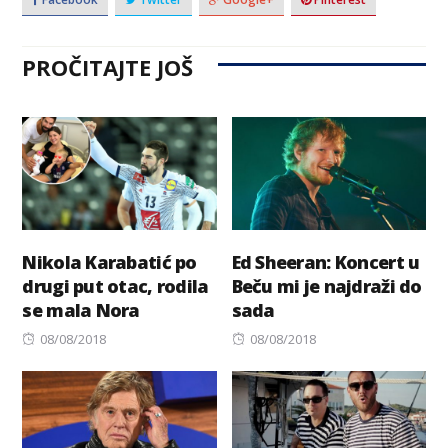
PROČITAJTE JOŠ
Nikola Karabatić po
Ed Sheeran: Koncert u
drugi put otac, rodila
Beču mi je najdraži do
se mala Nora
sada
Posted
Posted
08/08/2018
08/08/2018
on
on