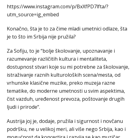
https://www.instagram.com/p/BxXfPD7lfta/?
utm_source=ig_embed
Konačno, šta je to za čime mladi umetnici odlaze, šta
je to što im Srbija nije pružila?
Za Sofiju, to je “bolje školovanje, upoznavanje i
razumevanje različitih kultura i mentaliteta,
dostupnost stvari koje su mi potrebne za školovanje,
istraživanje raznih kulturoloških scena/mesta, od
vrhunske klasične muzike, preko muzeja razne
tematike, do moderne umetnosti u svim aspektima,
čist vazduh, uređenost prevoza, poštovanje drugih
ljudi i prirode“.
Austrija joj je, dodaje, pružila i sigurnost i novčanu
podršku, ne u velikoj meri, ali više nego Srbija, kao i
mogućnost da koncertira i razvija se kao muzičar.