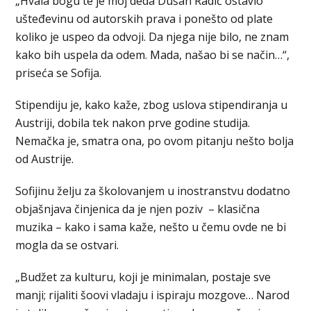
„Hvala bogu te je moj deda Dušan Radić ostavio
ušteđevinu od autorskih prava i ponešto od plate
koliko je uspeo da odvoji. Da njega nije bilo, ne znam
kako bih uspela da odem. Mada, našao bi se način…“,
priseća se Sofija.
Stipendiju je, kako kaže, zbog uslova stipendiranja u
Austriji, dobila tek nakon prve godine studija.
Nemačka je, smatra ona, po ovom pitanju nešto bolja
od Austrije.
Sofijinu želju za školovanjem u inostranstvu dodatno
objašnjava činjenica da je njen poziv – klasična
muzika – kako i sama kaže, nešto u čemu ovde ne bi
mogla da se ostvari.
„Budžet za kulturu, koji je minimalan, postaje sve
manji; rijaliti šoovi vladaju i ispiraju mozgove… Narod