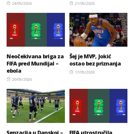
Posted
Posted
24/05/2026
21/05/2026
on
on
Neočekivana briga za
Šej je MVP, Jokić
FIFA pred Mundijal –
ostao bez priznanja
ebola
Posted
17/05/2026
Posted
on
20/05/2026
on
Senzacija u Danskoj –
FIFA utrostručila