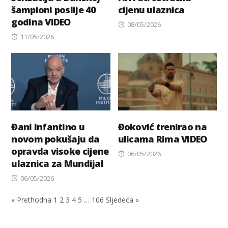
šampioni poslije 40
cijenu ulaznica
godina VIDEO
Posted
08/05/2026
Posted
on
11/05/2026
on
Đani Infantino u
Đoković trenirao na
novom pokušaju da
ulicama Rima VIDEO
opravda visoke cijene
Posted
06/05/2026
ulaznica za Mundijal
on
Posted
06/05/2026
on
« Prethodna
1
2
3
4
5
…
106
Sljedeća »