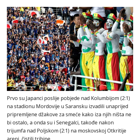
Prvo su Japanci poslije pobjede nad Kolumbijom (2:1)
na stadionu Mordovije u Saransku izvadili unaprijed
pripremljene džakove za smeće kako iza njih ništa ne
bi ostalo, a onda su i Senegalci, takođe nakon
trijumfa nad Poljskom (2:1) na moskovskoj Otkritije
areni, čistili tribine.