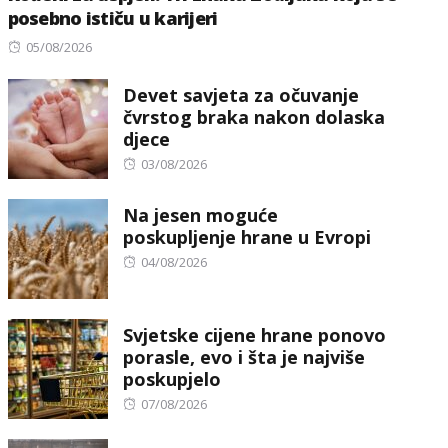
posebno ističu u karijeri
Posted
05/08/2026
on
Devet savjeta za očuvanje
čvrstog braka nakon dolaska
djece
Posted
03/08/2026
on
Na jesen moguće
poskupljenje hrane u Evropi
Posted
04/08/2026
on
Svjetske cijene hrane ponovo
porasle, evo i šta je najviše
poskupjelo
Posted
07/08/2026
on