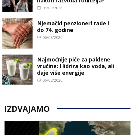
nakon razvoda roditelja?
Posted
05/08/2026
on
Njemački penzioneri rade i
do 74. godine
Posted
06/08/2026
on
Najmoćnije piće za paklene
vrućine: Hidrira kao voda, ali
daje više energije
Posted
06/08/2026
on
IZDVAJAMO