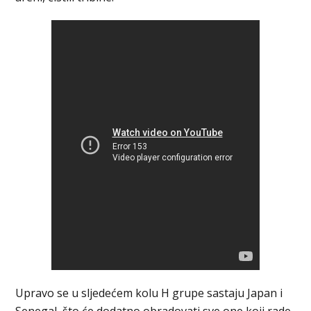
Upravo se u sljedećem kolu H grupe sastaju Japan i
Senegal, što će dodatno obradovati sve one koji rade