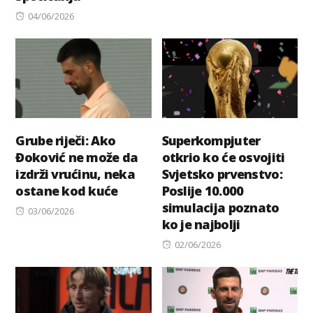
Posted
04/06/2026
on
Grube riječi: Ako
Superkompjuter
Đoković ne može da
otkrio ko će osvojiti
izdrži vrućinu, neka
Svjetsko prvenstvo:
ostane kod kuće
Poslije 10.000
simulacija poznato
Posted
03/06/2026
ko je najbolji
on
Posted
02/06/2026
on