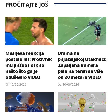
PROČITAJTE JOŠ
Mesijeva reakcija
Drama na
postala hit: Protivnik
prijateljskoj utakmici:
mu prišao i otkrio
Zapaljena kamera
nešto što ga je
pala na teren sa više
oduševilo VIDEO
od 20 metara VIDEO
Posted
Posted
10/06/2026
10/06/2026
on
on