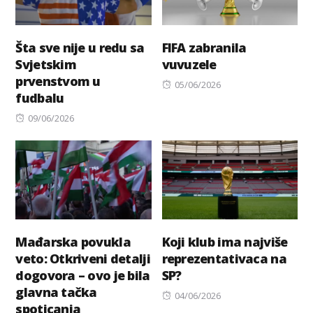
Šta sve nije u redu sa
FIFA zabranila
Svjetskim
vuvuzele
prvenstvom u
Posted
05/06/2026
fudbalu
on
Posted
09/06/2026
on
Mađarska povukla
Koji klub ima najviše
veto: Otkriveni detalji
reprezentativaca na
dogovora – ovo je bila
SP?
glavna tačka
Posted
04/06/2026
spoticanja
on