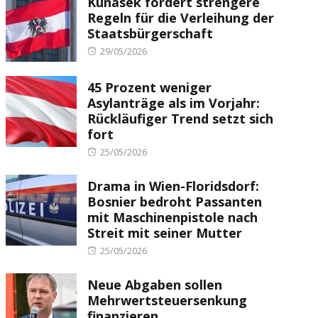
Kunasek fordert strengere
Regeln für die Verleihung der
Staatsbürgerschaft
Posted
29/05/2026
on
45 Prozent weniger
Asylanträge als im Vorjahr:
Rückläufiger Trend setzt sich
fort
Posted
25/05/2026
on
Drama in Wien-Floridsdorf:
Bosnier bedroht Passanten
mit Maschinenpistole nach
Streit mit seiner Mutter
Posted
25/05/2026
on
Neue Abgaben sollen
Mehrwertsteuersenkung
finanzieren