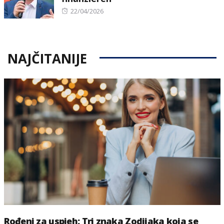
Posted
22/04/2026
on
NAJČITANIJE
Rođeni za uspjeh: Tri znaka Zodijaka koja se