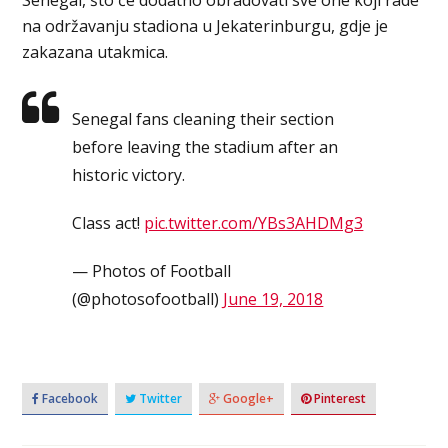
na održavanju stadiona u Jekaterinburgu, gdje je
zakazana utakmica.
Senegal⁠ fans cleaning their section
before leaving the stadium after an
historic victory.
Class act!
pic.twitter.com/YBs3AHDMg3
— Photos of Football
(@photosofootball)
June 19, 2018
Facebook
Twitter
Google+
Pinterest