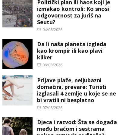
Politički plan ili haos koji je
izmakao kontroli: Ko snosi
odgovornost za juriš na
Seutu?
Posted
04/08/2026
on
Da li naša planeta izgleda
kao krompir ili kao plavi
kliker
Posted
06/08/2026
on
Prljave plaže, neljubazni
domaćini, prevare: Turisti
izglasali 4 zemlje u koje se ne
bi vratili ni besplatno
Posted
07/08/2026
on
Djeca i razvod: Šta se događa
među braćom i sestrama