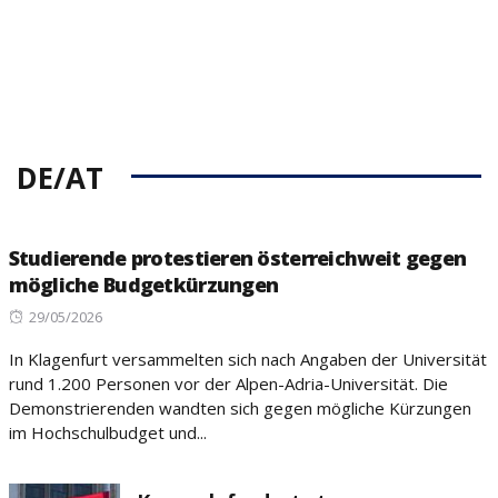
DE/AT
Studierende protestieren österreichweit gegen
mögliche Budgetkürzungen
Posted
29/05/2026
on
In Klagenfurt versammelten sich nach Angaben der Universität
rund 1.200 Personen vor der Alpen-Adria-Universität. Die
Demonstrierenden wandten sich gegen mögliche Kürzungen
im Hochschulbudget und...