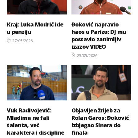
Kraj: Luka Modrić ide
Đoković napravio
u penziju
haos u Parizu: DJ mu
postavio zanimljiv
Posted
27/05/2026
izazov VIDEO
on
Posted
25/05/2026
on
Vuk Radivojević:
Objavljen žrijeb za
Mladima ne fali
Rolan Garos: Đoković
talenta, već
izbjegao Sinera do
karaktera i discipline
finala