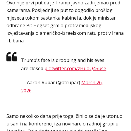
Ovo nije prvi put da je Tramp javno zadrijemao pred
kamerama. Posljednji se put to dogodilo prošlog
mjeseca tokom sastanka kabineta, dok je ministar
odbrane Pit Hegset grmio protiv medijskog
izvještavanja o američko-izraelskom ratu protiv Irana
i Libana.
Trump's face is drooping and his eyes
are closed
pic.twitter.com/zHuoQ4Suse
— Aaron Rupar (@atrupar)
March 26,
2026
Samo nekoliko dana prije toga, činilo se da je utonuo
u san i na konferenciji za novinare o radnoj grupi u