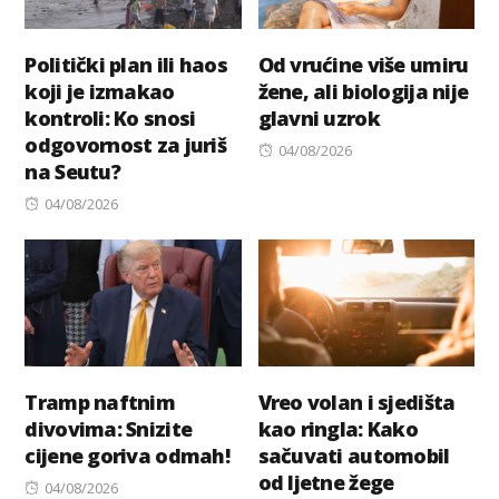
Politički plan ili haos
Od vrućine više umiru
koji je izmakao
žene, ali biologija nije
kontroli: Ko snosi
glavni uzrok
odgovornost za juriš
Posted
04/08/2026
na Seutu?
on
Posted
04/08/2026
on
Tramp naftnim
Vreo volan i sjedišta
divovima: Snizite
kao ringla: Kako
cijene goriva odmah!
sačuvati automobil
od ljetne žege
Posted
04/08/2026