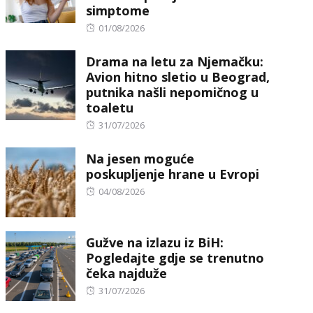
simptome
Posted
01/08/2026
on
Drama na letu za Njemačku:
Avion hitno sletio u Beograd,
putnika našli nepomičnog u
toaletu
Posted
31/07/2026
on
Na jesen moguće
poskupljenje hrane u Evropi
Posted
04/08/2026
on
Gužve na izlazu iz BiH:
Pogledajte gdje se trenutno
čeka najduže
Posted
31/07/2026
on