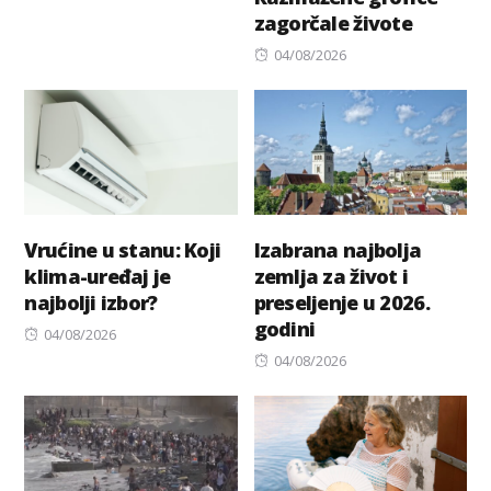
zagorčale živote
Posted
04/08/2026
on
Vrućine u stanu: Koji
Izabrana najbolja
klima-uređaj je
zemlja za život i
najbolji izbor?
preseljenje u 2026.
godini
Posted
04/08/2026
on
Posted
04/08/2026
on