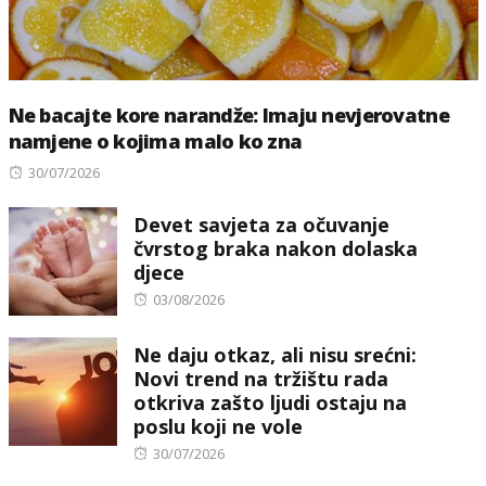
Ne bacajte kore narandže: Imaju nevjerovatne
namjene o kojima malo ko zna
Posted
30/07/2026
on
Devet savjeta za očuvanje
čvrstog braka nakon dolaska
djece
Posted
03/08/2026
on
Ne daju otkaz, ali nisu srećni:
Novi trend na tržištu rada
otkriva zašto ljudi ostaju na
poslu koji ne vole
Posted
30/07/2026
on