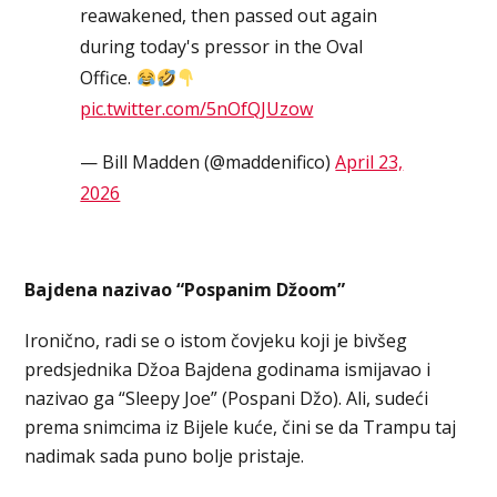
reawakened, then passed out again
during today's pressor in the Oval
Office.
pic.twitter.com/5nOfQJUzow
— Bill Madden (@maddenifico)
April 23,
2026
Bajdena nazivao “Pospanim Džoom”
Ironično, radi se o istom čovjeku koji je bivšeg
predsjednika Džoa Bajdena godinama ismijavao i
nazivao ga “Sleepy Joe” (Pospani Džo). Ali, sudeći
prema snimcima iz Bijele kuće, čini se da Trampu taj
nadimak sada puno bolje pristaje.