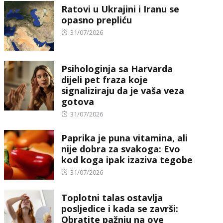
Ratovi u Ukrajini i Iranu se
opasno prepliću
Posted
31/07/2026
on
Psihologinja sa Harvarda
dijeli pet fraza koje
signaliziraju da je vaša veza
gotova
Posted
31/07/2026
on
Paprika je puna vitamina, ali
nije dobra za svakoga: Evo
kod koga ipak izaziva tegobe
Posted
31/07/2026
on
Toplotni talas ostavlja
posljedice i kada se završi:
Obratite pažnju na ove