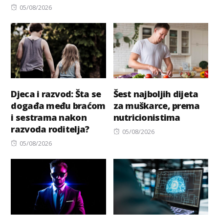
Posted
on
05/08/2026
on
Djeca i razvod: Šta se
Šest najboljih dijeta
događa među braćom
za muškarce, prema
i sestrama nakon
nutricionistima
razvoda roditelja?
Posted
05/08/2026
Posted
on
05/08/2026
on