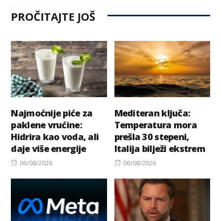
PROČITAJTE JOŠ
Najmoćnije piće za
Mediteran ključa:
paklene vrućine:
Temperatura mora
Hidrira kao voda, ali
prešla 30 stepeni,
daje više energije
Italija bilježi ekstrem
Posted
Posted
06/08/2026
06/08/2026
on
on