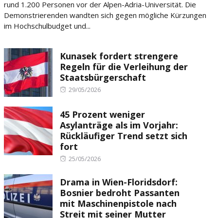
rund 1.200 Personen vor der Alpen-Adria-Universität. Die
Demonstrierenden wandten sich gegen mögliche Kürzungen
im Hochschulbudget und...
Kunasek fordert strengere
Regeln für die Verleihung der
Staatsbürgerschaft
Posted
29/05/2026
on
45 Prozent weniger
Asylanträge als im Vorjahr:
Rückläufiger Trend setzt sich
fort
Posted
25/05/2026
on
Drama in Wien-Floridsdorf:
Bosnier bedroht Passanten
mit Maschinenpistole nach
Streit mit seiner Mutter