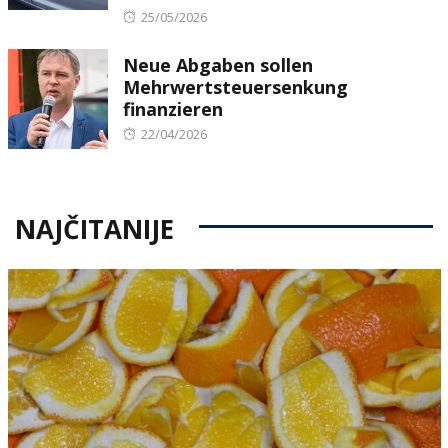
Posted
25/05/2026
on
Neue Abgaben sollen
Mehrwertsteuersenkung
finanzieren
Posted
22/04/2026
on
NAJČITANIJE