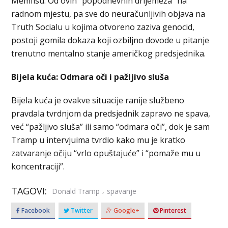
Memfisu. Od ovih “popodnevnih drijemeža” na
radnom mjestu, pa sve do neuračunljivih objava na
Truth Socialu u kojima otvoreno zaziva genocid,
postoji gomila dokaza koji ozbiljno dovode u pitanje
trenutno mentalno stanje američkog predsjednika.
Bijela kuća: Odmara oči i pažljivo sluša
Bijela kuća je ovakve situacije ranije službeno
pravdala tvrdnjom da predsjednik zapravo ne spava,
već “pažljivo sluša” ili samo “odmara oči”, dok je sam
Tramp u intervjuima tvrdio kako mu je kratko
zatvaranje očiju “vrlo opuštajuće” i “pomaže mu u
koncentraciji”.
TAGOVI:
,
Donald Tramp
spavanje
Facebook
Twitter
Google+
Pinterest