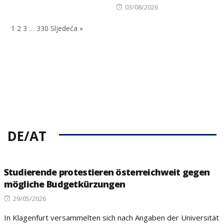
on
Posted
03/08/2026
on
1
2
3
…
330
Sljedeća »
DE/AT
Studierende protestieren österreichweit gegen
mögliche Budgetkürzungen
Posted
29/05/2026
on
In Klagenfurt versammelten sich nach Angaben der Universität