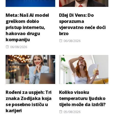
Meta: Naš AI model
Džej Di Vens: Do
greškom dobio
sporazuma
pristup internetu,
vjerovatno neće doći
hakovao drugu
brzo
kompaniju
Posted
06/08/2026
Posted
on
06/08/2026
on
Rođeni za uspjeh: Tri
Koliko visoku
znaka Zodijaka koja
temperaturu ljudsko
se posebno ističu u
tijelo može da izdrži?
karijeri
Posted
05/08/2026