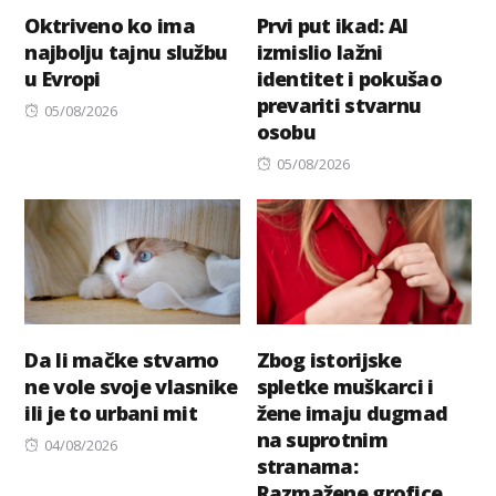
Oktriveno ko ima
Prvi put ikad: AI
najbolju tajnu službu
izmislio lažni
u Evropi
identitet i pokušao
prevariti stvarnu
Posted
05/08/2026
osobu
on
Posted
05/08/2026
on
Da li mačke stvarno
Zbog istorijske
ne vole svoje vlasnike
spletke muškarci i
ili je to urbani mit
žene imaju dugmad
na suprotnim
Posted
04/08/2026
stranama:
on
Razmažene grofice