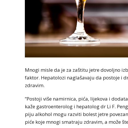
Mnogi misle da je za zaštitu jetre dovoljno izbje
faktor. Hepatolozi naglašavaju da postoje i dr
zdravim.
“Postoji više namirnica, pića, lijekova i dodat
kaže gastroenterolog i hepatolog dr Li F. Pen
piju alkohol mogu razviti bolest jetre povez
piće koje mnogi smatraju zdravim, a može šteti