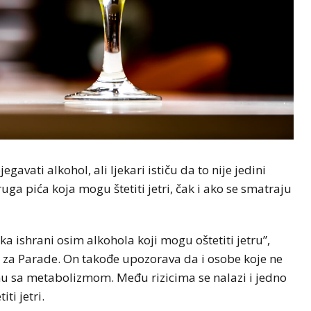
gavati alkohol, ali ljekari ističu da to nije jedini
uga pića koja mogu štetiti jetri, čak i ako se smatraju
aka ishrani osim alkohola koji mogu oštetiti jetru”,
g za Parade. On takođe upozorava da i osobe koje ne
anu sa metabolizmom. Među rizicima se nalazi i jedno
ti jetri.