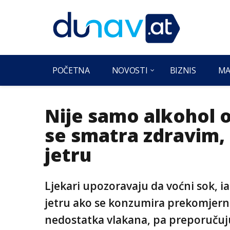
POČETNA
NOVOSTI
BIZNIS
MA
Nije samo alkohol 
se smatra zdravim, 
jetru
Ljekari upozoravaju da voćni sok, i
jetru ako se konzumira prekomjerno
nedostatka vlakana, pa preporučuju