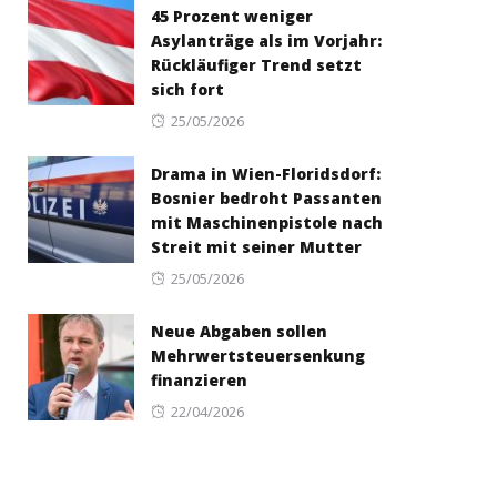
45 Prozent weniger
Asylanträge als im Vorjahr:
Rückläufiger Trend setzt
sich fort
Posted
25/05/2026
on
Drama in Wien-Floridsdorf:
Bosnier bedroht Passanten
mit Maschinenpistole nach
Streit mit seiner Mutter
Posted
25/05/2026
on
Neue Abgaben sollen
Mehrwertsteuersenkung
finanzieren
Posted
22/04/2026
on