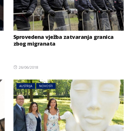
Sprovedena vježba zatvaranja granica
zbog migranata
Posted
26/06/2018
on
AUSTRIJA
NOVOSTI