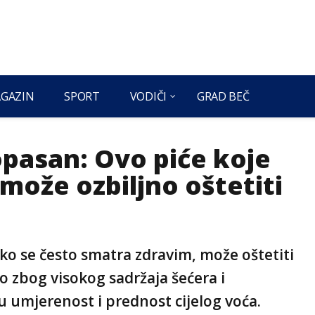
GAZIN
SPORT
VODIČI
GRAD BEČ
opasan: Ovo piće koje
može ozbiljno oštetiti
ako se često smatra zdravim, može oštetiti
 zbog visokog sadržaja šećera i
 umjerenost i prednost cijelog voća.