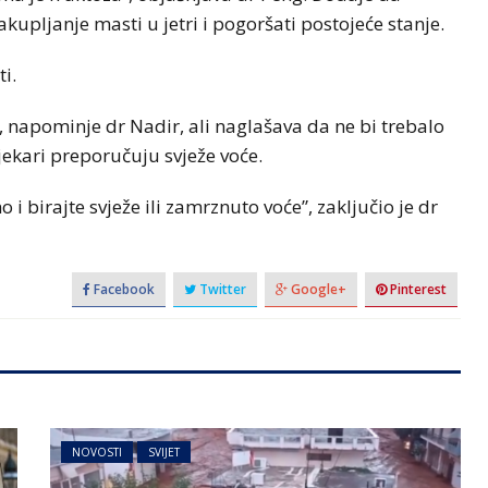
upljanje masti u jetri i pogoršati postojeće stanje.
i.
 napominje dr Nadir, ali naglašava da ne bi trebalo
jekari preporučuju svježe voće.
i birajte svježe ili zamrznuto voće”, zaključio je dr
Facebook
Twitter
Google+
Pinterest
NOVOSTI
SVIJET