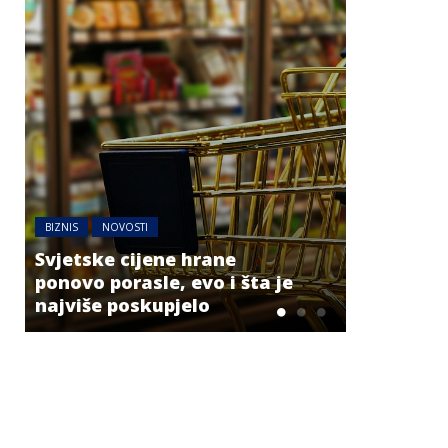
BIZNIS
NOVOSTI
Jedna zemlja drži gotovo
BIZNIS
četvrtinu ekonomije EU:
Novi podaci otkrivaju ko
Energetsk
vuče kontinent naprijed
niskog v