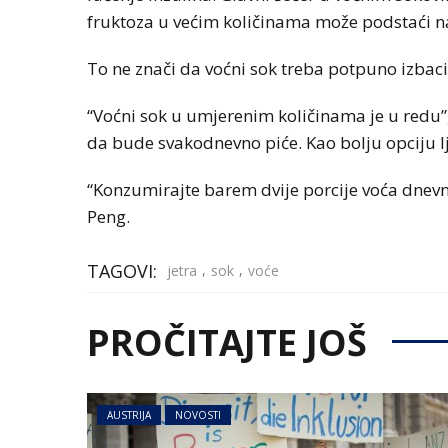
fruktoza u većim količinama može podstaći nak
To ne znači da voćni sok treba potpuno izbacit
“Voćni sok u umjerenim količinama je u redu”,
da bude svakodnevno piće. Kao bolju opciju l
“Konzumirajte barem dvije porcije voća dnevno 
Peng.
TAGOVI:
,
,
jetra
sok
voće
PROČITAJTE JOŠ
AUSTRIJA
NOVOSTI