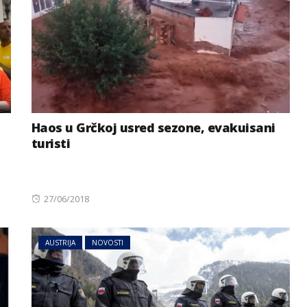
Haos u Grčkoj usred sezone, evakuisani
turisti
Posted
27/06/2018
on
AUSTRIJA
NOVOSTI