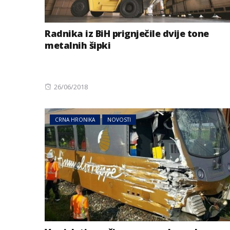
Radnika iz BiH prignječile dvije tone
metalnih šipki
Posted
26/06/2018
on
CRNA HRONIKA
NOVOSTI
BIZNIS
Energetski probl
niskog vodostaj