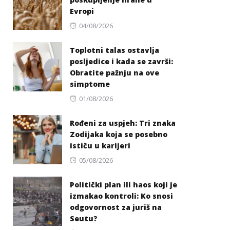
Evropi
Posted
04/08/2026
on
Toplotni talas ostavlja
posljedice i kada se završi:
Obratite pažnju na ove
simptome
Posted
01/08/2026
on
Rođeni za uspjeh: Tri znaka
Zodijaka koja se posebno
ističu u karijeri
Posted
05/08/2026
on
Politički plan ili haos koji je
izmakao kontroli: Ko snosi
odgovornost za juriš na
Seutu?