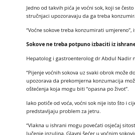
Jedno od takvih pića je voćni sok, koji se čes
stručnjaci upozoravaju da ga treba konzumir
“Voćne sokove treba konzumirati umjereno”, is
Sokove ne treba potpuno izbaciti iz ishran
Hepatolog i gastroenterolog dr Abdul Nadir 
“Pijenje voćnih sokova uz svaki obrok može dove
upozorava da prekomjerna konzumacija može iz
oštećenja koja mogu biti “opasna po život”.
Iako potiče od voća, voćni sok nije isto što i c
predstavljaju problem za jetru.
“Vlakna u ishrani mogu povećati osjećaj sitosti
lučenje inzulina. Glavni šećer u voćnim sokov