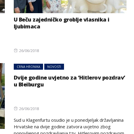
U Beču zajedničko groblje vlasnika i
ljubimaca
Posted
26/06/2018
on
CRNA HRONIKA
NOVOSTI
BIZNIS
NOVOSTI
Dvije godine uvjetno za ‘Hitlerov pozdrav’
Svjetske cijene hrane
emi zbog
u Bleiburgu
ponovo porasle, evo i šta je
a Dunava
najviše poskupjelo
Posted
26/06/2018
on
Sud u Klagenfurtu osudio je u ponedjeljak državljanina
Hrvatske na dvije godine zatvora uvjetno zbog
ponovljenog pozdravljanja tzv. Hitlerovim pozdravom