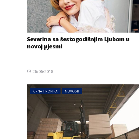
Severina sa šestogodišnjim Ljubom u
novoj pjesmi
Posted
26/06/2018
on
CRNA HRONIKA
NOVOSTI