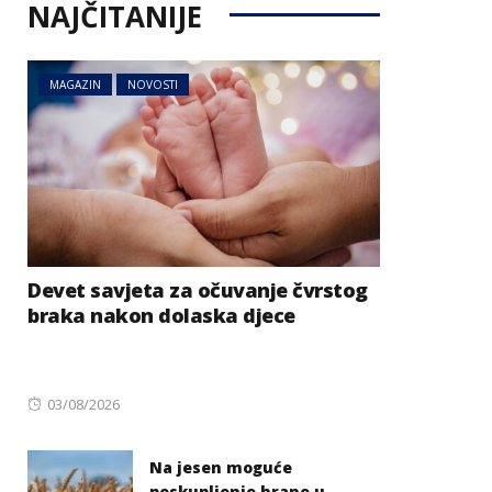
NAJČITANIJE
MAGAZIN
NOVOSTI
Devet savjeta za očuvanje čvrstog
braka nakon dolaska djece
Posted
03/08/2026
on
Na jesen moguće
poskupljenje hrane u