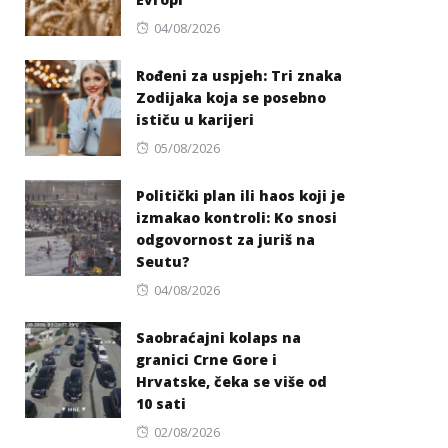
Posted
04/08/2026
on
Rođeni za uspjeh: Tri znaka
Zodijaka koja se posebno
ističu u karijeri
Posted
05/08/2026
on
Politički plan ili haos koji je
izmakao kontroli: Ko snosi
odgovornost za juriš na
Seutu?
Posted
04/08/2026
on
Saobraćajni kolaps na
granici Crne Gore i
Hrvatske, čeka se više od
10 sati
Posted
02/08/2026