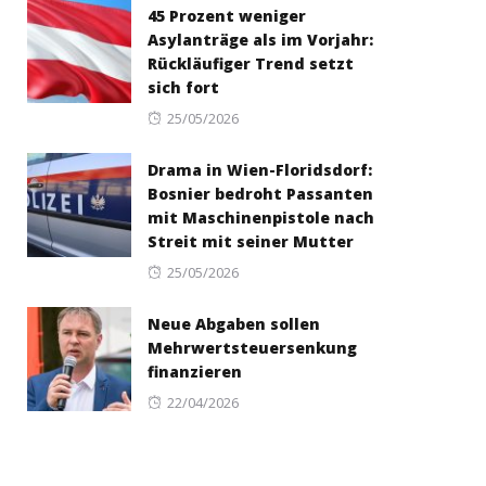
45 Prozent weniger
Asylanträge als im Vorjahr:
Rückläufiger Trend setzt
sich fort
Posted
25/05/2026
on
Drama in Wien-Floridsdorf:
Bosnier bedroht Passanten
mit Maschinenpistole nach
Streit mit seiner Mutter
Posted
25/05/2026
on
Neue Abgaben sollen
Mehrwertsteuersenkung
finanzieren
Posted
22/04/2026
on