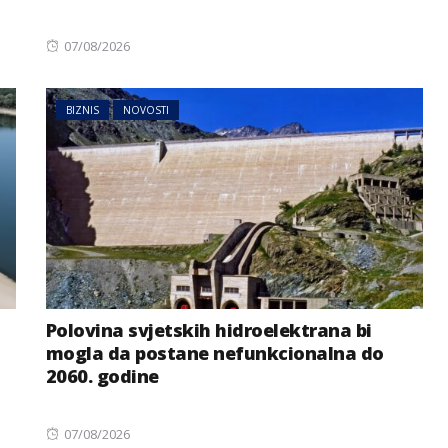
Posted
07/08/2026
on
BIZNIS
NOVOSTI
Polovina svjetskih hidroelektrana bi
mogla da postane nefunkcionalna do
2060. godine
Posted
07/08/2026