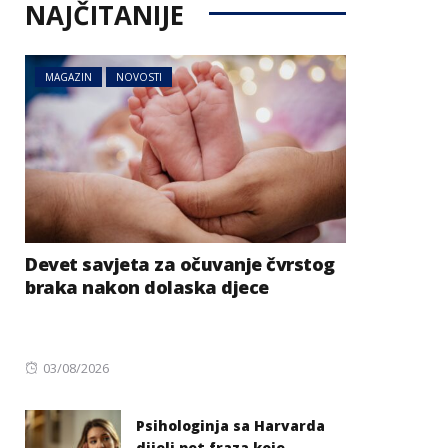
NAJČITANIJE
MAGAZIN
NOVOSTI
Devet savjeta za očuvanje čvrstog
braka nakon dolaska djece
Posted
03/08/2026
on
Psihologinja sa Harvarda
dijeli pet fraza koje