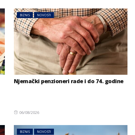
on
BIZNIS
NOVOSTI
Njemački penzioneri rade i do 74. godine
Posted
06/08/2026
on
BIZNIS
NOVOSTI