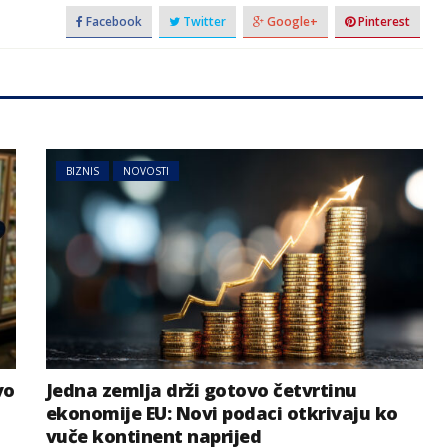
Facebook
Twitter
Google+
Pinterest
BIZNIS
NOVOSTI
vo
Jedna zemlja drži gotovo četvrtinu
ekonomije EU: Novi podaci otkrivaju ko
vuče kontinent naprijed