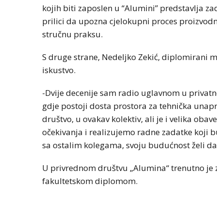
kojih biti zaposlen u “Alumini” predstavlja zado
prilici da upozna cjelokupni proces proizvodn
stručnu praksu.
S druge strane, Nedeljko Zekić, diplomirani m
iskustvo.
-Dvije decenije sam radio uglavnom u privat
gdje postoji dosta prostora za tehnička unapre
društvo, u ovakav kolektiv, ali je i velika ob
očekivanja i realizujemo radne zadatke koji b
sa ostalim kolegama, svoju budućnost želi da
U privrednom društvu „Alumina“ trenutno je 
fakultetskom diplomom.