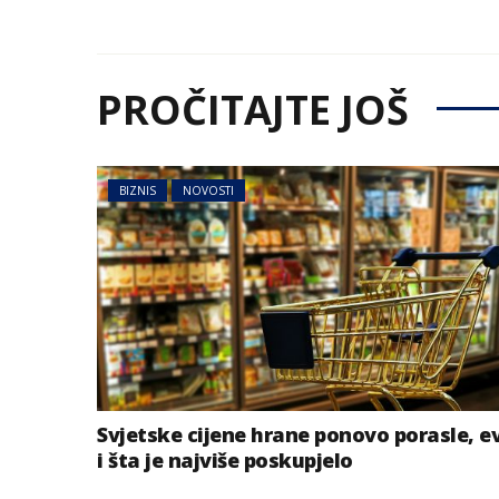
PROČITAJTE JOŠ
BIZNIS
NOVOSTI
Svjetske cijene hrane ponovo porasle, e
i šta je najviše poskupjelo