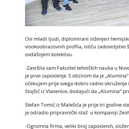
Ovi mladi ljudi, diplomirani inženjeri hemijsk
visokoobrazovnih profila, ističu zadovoljstvo
ovdašnjem kolektivu.
-Završila sam Fakultet tehničkih nauka u Nov
je prvo zaposlenje. S obzirom da je „Alumina“
očekujem prije svega dobro radno okruženje i
Stojšić iz Vlasenice, dodajući da „Alumina“ 
Stefan Tomić iz Malešića je prije tri godine 
je odradio pripravnički staž u kompaniji Ze
-Ogromna firma, veliki broj zaposlenih, slože