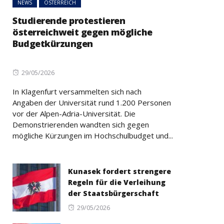
NEWS
ÖSTERREICH
Studierende protestieren
österreichweit gegen mögliche
Budgetkürzungen
Posted
29/05/2026
on
In Klagenfurt versammelten sich nach
Angaben der Universität rund 1.200 Personen
vor der Alpen-Adria-Universität. Die
Demonstrierenden wandten sich gegen
mögliche Kürzungen im Hochschulbudget und...
Kunasek fordert strengere
Regeln für die Verleihung
der Staatsbürgerschaft
Posted
29/05/2026
on