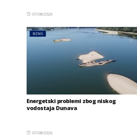
Posted
07/08/2026
on
BIZNIS
Energetski problemi zbog niskog
vodostaja Dunava
Posted
07/08/2026