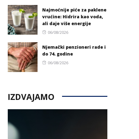
on
Najmoćnije piće za paklene
vrućine: Hidrira kao voda,
ali daje više energije
Posted
06/08/2026
on
Njemački penzioneri rade i
do 74. godine
Posted
06/08/2026
on
IZDVAJAMO