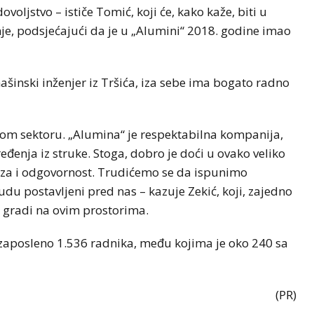
voljstvo – ističe Tomić, koji će, kako kaže, biti u
je, podsjećajući da je u „Alumini“ 2018. godine imao
ašinski inženjer iz Tršića, iza sebe ima bogato radno
nom sektoru. „Alumina“ je respektabilna kompanija,
đenja iz struke. Stoga, dobro je doći u ovako veliko
aveza i odgovornost. Trudićemo se da ispunimo
udu postavljeni pred nas – kazuje Zekić, koji, zajedno
 gradi na ovim prostorima.
zaposleno 1.536 radnika, među kojima je oko 240 sa
(PR)