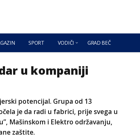
GAZIN
SPORT
VODIČI
GRAD BEČ
dar u kompaniji
jerski potencijal. Grupa od 13
ela je da radi u fabrici, prije svega u
lu”, Mašinskom i Elektro održavanju,
ane zaštite.