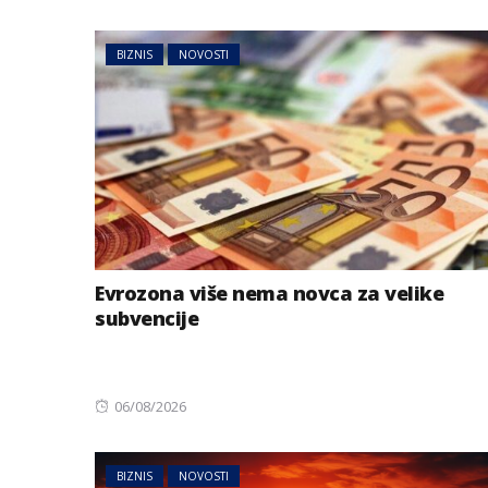
on
BIZNIS
NOVOSTI
Evrozona više nema novca za velike
subvencije
Posted
06/08/2026
on
BIZNIS
NOVOSTI