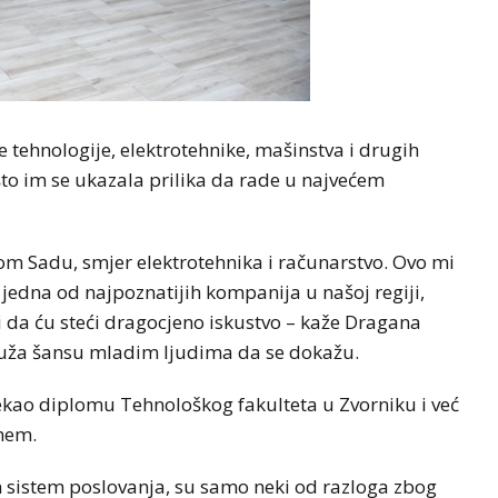
e tehnologije, elektrotehnike, mašinstva i drugih
 što im se ukazala prilika da rade u najvećem
om Sadu, smjer elektrotehnika i računarstvo. Ovo mi
 jedna od najpoznatijih kompanija u našoj regiji,
 da ću steći dragocjeno iskustvo – kaže Dragana
pruža šansu mladim ljudima da se dokažu.
stekao diplomu Tehnološkog fakulteta u Zvorniku i već
ohem.
n sistem poslovanja, su samo neki od razloga zbog