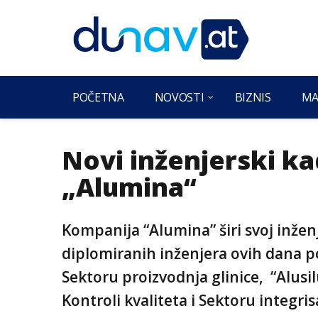
POČETNA
NOVOSTI
BIZNIS
MA
Novi inženjerski ka
„Alumina“
Kompanija “Alumina” širi svoj inžen
diplomiranih inženjera ovih dana poč
Sektoru proizvodnja glinice, “Alusi
Kontroli kvaliteta i Sektoru integris