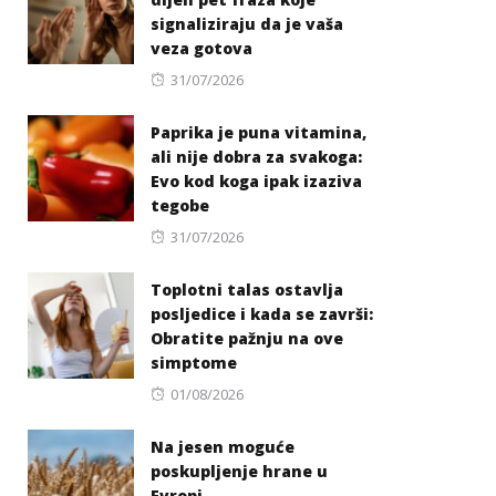
signaliziraju da je vaša
veza gotova
Posted
31/07/2026
on
Paprika je puna vitamina,
ali nije dobra za svakoga:
Evo kod koga ipak izaziva
tegobe
Posted
31/07/2026
on
Toplotni talas ostavlja
posljedice i kada se završi:
Obratite pažnju na ove
simptome
Posted
01/08/2026
on
Na jesen moguće
poskupljenje hrane u
Evropi