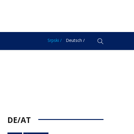
Srpski /
Deutsch /
DE/AT