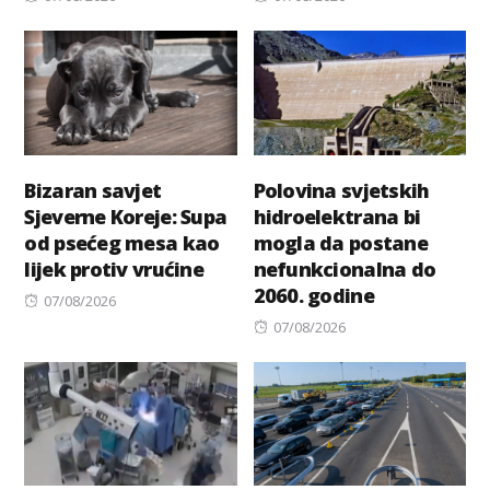
on
on
Bizaran savjet
Polovina svjetskih
Sjeverne Koreje: Supa
hidroelektrana bi
od psećeg mesa kao
mogla da postane
lijek protiv vrućine
nefunkcionalna do
2060. godine
Posted
07/08/2026
on
Posted
07/08/2026
on