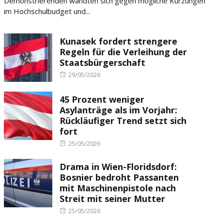
Demonstrierenden wandten sich gegen mögliche Kürzungen
im Hochschulbudget und...
Kunasek fordert strengere
Regeln für die Verleihung der
Staatsbürgerschaft
Posted
29/05/2026
on
45 Prozent weniger
Asylanträge als im Vorjahr:
Rückläufiger Trend setzt sich
fort
Posted
25/05/2026
on
Drama in Wien-Floridsdorf:
Bosnier bedroht Passanten
mit Maschinenpistole nach
Streit mit seiner Mutter
Posted
25/05/2026