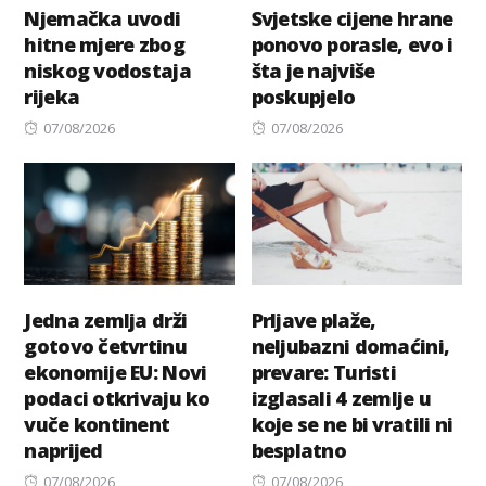
Njemačka uvodi
Svjetske cijene hrane
hitne mjere zbog
ponovo porasle, evo i
niskog vodostaja
šta je najviše
rijeka
poskupjelo
Posted
Posted
07/08/2026
07/08/2026
on
on
Jedna zemlja drži
Prljave plaže,
gotovo četvrtinu
neljubazni domaćini,
ekonomije EU: Novi
prevare: Turisti
podaci otkrivaju ko
izglasali 4 zemlje u
vuče kontinent
koje se ne bi vratili ni
naprijed
besplatno
Posted
Posted
07/08/2026
07/08/2026