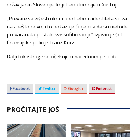
državljanin Slovenije, koji trenutno nije u Austriji.
„Prevare sa višestrukom upotrebom identiteta su za
nas nešto novo, i to pokazuje činjenica da su metode
prevaranata postale sve sofiticiranije“ izjavio je šef
finansijske policije Franz Kurz.
Dalji tok istrage se očekuje u narednom periodu.
Facebook
Twitter
Google+
Pinterest
PROČITAJTE JOŠ