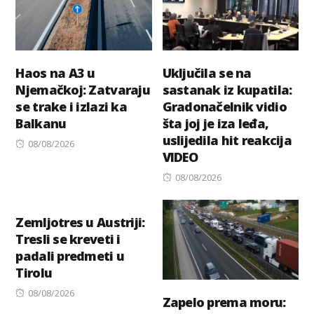
Haos na A3 u
Uključila se na
Njemačkoj: Zatvaraju
sastanak iz kupatila:
se trake i izlazi ka
Gradonačelnik vidio
Balkanu
šta joj je iza leđa,
uslijedila hit reakcija
Posted
08/08/2026
VIDEO
on
Posted
08/08/2026
on
Zemljotres u Austriji:
Tresli se kreveti i
padali predmeti u
Tirolu
Posted
08/08/2026
Zapelo prema moru:
on