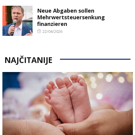
on
Neue Abgaben sollen
Mehrwertsteuersenkung
finanzieren
Posted
22/04/2026
on
NAJČITANIJE