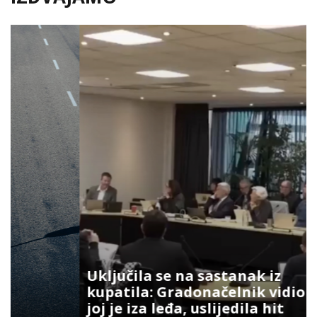
Uključila se na sastanak iz
kupatila: Gradonačelnik vidio šta
joj je iza leđa, uslijedila hit