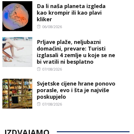
Da li naša planeta izgleda
kao krompir ili kao plavi
kliker
Posted
06/08/2026
on
Prljave plaže, neljubazni
domaćini, prevare: Turisti
izglasali 4 zemlje u koje se ne
bi vratili ni besplatno
Posted
07/08/2026
on
Svjetske cijene hrane ponovo
porasle, evo i šta je najviše
poskupjelo
Posted
07/08/2026
on
IZDVAJAMO