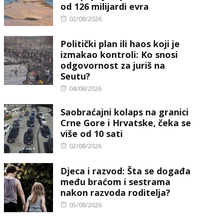
od 126 milijardi evra
Posted
02/08/2026
on
Politički plan ili haos koji je
izmakao kontroli: Ko snosi
odgovornost za juriš na
Seutu?
Posted
04/08/2026
on
Saobraćajni kolaps na granici
Crne Gore i Hrvatske, čeka se
više od 10 sati
Posted
02/08/2026
on
Djeca i razvod: Šta se događa
među braćom i sestrama
nakon razvoda roditelja?
Posted
05/08/2026
on