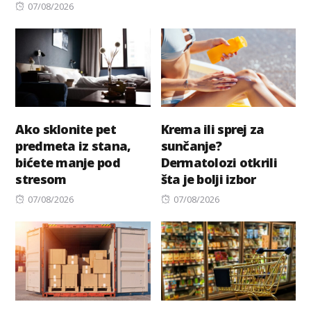
Posted
07/08/2026
on
Ako sklonite pet
Krema ili sprej za
predmeta iz stana,
sunčanje?
bićete manje pod
Dermatolozi otkrili
stresom
šta je bolji izbor
Posted
Posted
07/08/2026
07/08/2026
on
on