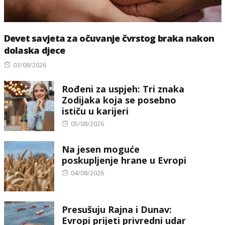
Devet savjeta za očuvanje čvrstog braka nakon
dolaska djece
Posted
03/08/2026
on
Rođeni za uspjeh: Tri znaka
Zodijaka koja se posebno
ističu u karijeri
Posted
05/08/2026
on
Na jesen moguće
poskupljenje hrane u Evropi
Posted
04/08/2026
on
Presušuju Rajna i Dunav:
Evropi prijeti privredni udar