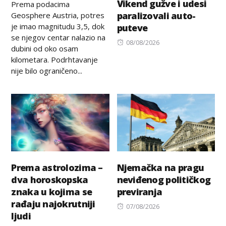
Vikend gužve i udesi
Prema podacima
paralizovali auto-
Geosphere Austria, potres
je imao magnitudu 3,5, dok
puteve
se njegov centar nalazio na
Posted
08/08/2026
dubini od oko osam
on
kilometara. Podrhtavanje
nije bilo ograničeno...
Prema astrolozima –
Njemačka na pragu
dva horoskopska
neviđenog političkog
znaka u kojima se
previranja
rađaju najokrutniji
Posted
07/08/2026
ljudi
on