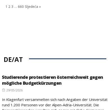
on
1
2
3
…
660
Sljedeća »
DE/AT
Studierende protestieren österreichweit gegen
mögliche Budgetkürzungen
Posted
29/05/2026
on
In Klagenfurt versammelten sich nach Angaben der Universität
rund 1.200 Personen vor der Alpen-Adria-Universität. Die