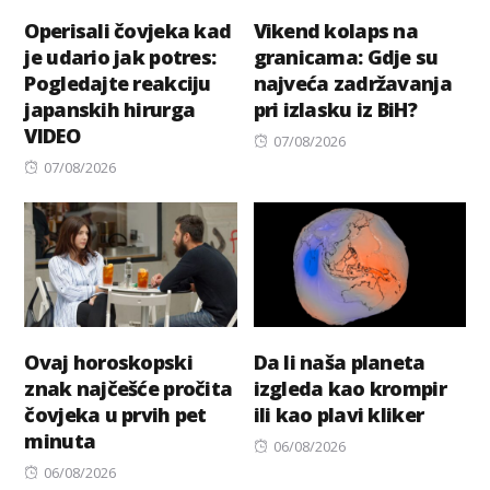
Operisali čovjeka kad
Vikend kolaps na
je udario jak potres:
granicama: Gdje su
Pogledajte reakciju
najveća zadržavanja
japanskih hirurga
pri izlasku iz BiH?
VIDEO
Posted
07/08/2026
Posted
on
07/08/2026
on
Ovaj horoskopski
Da li naša planeta
znak najčešće pročita
izgleda kao krompir
čovjeka u prvih pet
ili kao plavi kliker
minuta
Posted
06/08/2026
Posted
on
06/08/2026