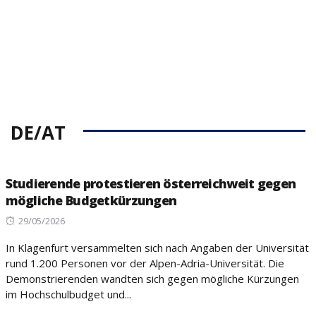
DE/AT
Studierende protestieren österreichweit gegen
mögliche Budgetkürzungen
Posted
29/05/2026
on
In Klagenfurt versammelten sich nach Angaben der Universität
rund 1.200 Personen vor der Alpen-Adria-Universität. Die
Demonstrierenden wandten sich gegen mögliche Kürzungen
im Hochschulbudget und...