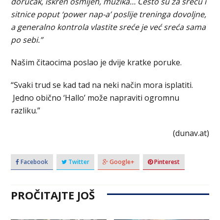
doručak, iskren osmijeh, muzika… Često su za sreću i
sitnice poput ‘
power nap-a’ poslije treninga dovoljne,
a generalno kontrola vlastite sreće je već sreća sama
po sebi.”
Našim čitaocima poslao je dvije kratke poruke.
“Svaki trud se kad tad na neki način mora isplatiti.
Jedno obično ‘Hallo’ može napraviti ogromnu
razliku.”
(dunav.at)
Facebook
Twitter
Google+
Pinterest
PROČITAJTE JOŠ