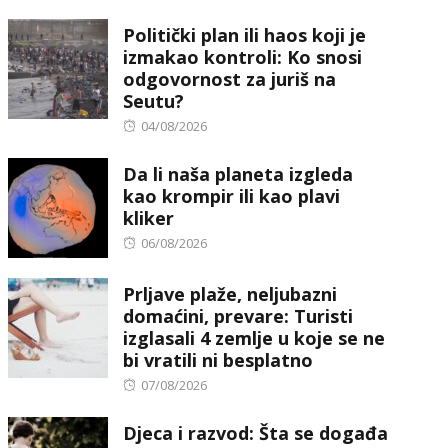
on
Politički plan ili haos koji je
izmakao kontroli: Ko snosi
odgovornost za juriš na
Seutu?
Posted
04/08/2026
on
Da li naša planeta izgleda
kao krompir ili kao plavi
kliker
Posted
06/08/2026
on
Prljave plaže, neljubazni
domaćini, prevare: Turisti
izglasali 4 zemlje u koje se ne
bi vratili ni besplatno
Posted
07/08/2026
on
Djeca i razvod: Šta se događa