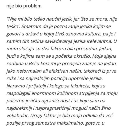
nije bio problem.
“Nije mi bilo teško naučiti jezik, jer ‘što se mora, nije
teško’. Smatram da je poznavanje jezika kojim se
govori u državi u kojoj živiš osnovna kultura, pa je i
samim tim težina savladavanja jezika irelevantna. U
mom slučaju su dva faktora bila presudna. Jedan,
ljudi s kojima sam se s početka okružio. Moja sjajna
rodbina u Beču koja mi je prenijela znanje na jedan
jako neformalan ali efektivan način, takoreći iz prve
ruke i sa najrealnijih pozicija upotrebe jezika.
Naravno i prijatelji i kolege sa fakulteta, koji su
raspolagali enormnom količinom strpljenja za moju
početnu jezičku ograničenost i uz koje sam na
najdirektniji i najpragmatičniji mogući način širio
vokabular. Drugi faktor je bila moja odluka da već
poslije prvog semestra maksimalno, gotovo u