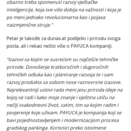
obazno treba spomenuti razvoj vještačke
inteligencije, koja sve više dobija na važnosti i koja je
po meni jednako revolucionarna kao i pojava
naizmjenične struje.”
Petar je takođe za dunav.at podijelio i prirodu svoga
posla, ali i rekao nešto više o PAYUCA kompaniji.
“Izazovi sa kojim se susrećem su najčešće tehničke
prirode. Donošenje kratkoročnih i dugoročnih
tehničkih odluka kao i planiranje razvoja te i sam
razvoj produkta sa sobom nose raznovrsne izazove.
Najrelevantniji uslovi rada meni jesu priroda ideje na
kojoj se radi i kako moje znanje i vještina utiču na
nečiji svakodnevni život, zatim, tim sa kojim radim i
povjerenje koje uživam. PAYUCA je kompanija koji se
bavi pojednostavljenjem i modernizacijom procesa
gradskog parkinga. Korisnici preko istoimene