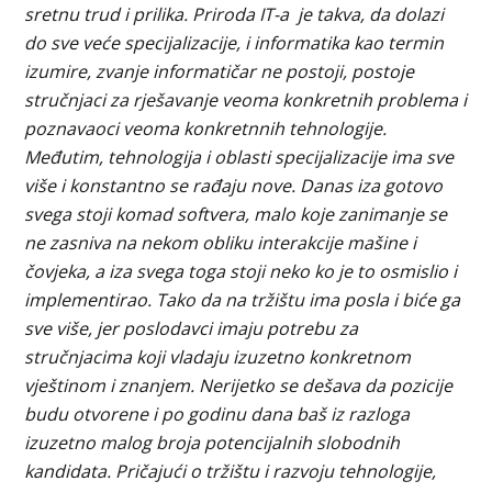
sretnu trud i prilika. Priroda IT-a je takva, da dolazi
do sve veće specijalizacije, i informatika kao termin
izumire, zvanje informatičar ne postoji, postoje
stručnjaci za rješavanje veoma konkretnih problema i
poznavaoci veoma konkretnnih tehnologije.
Međutim, tehnologija i oblasti specijalizacije ima sve
više i konstantno se rađaju nove. Danas iza gotovo
svega stoji komad softvera, malo koje zanimanje se
ne zasniva na nekom obliku interakcije mašine i
čovjeka, a iza svega toga stoji neko ko je to osmislio i
implementirao. Tako da na tržištu ima posla i biće ga
sve više, jer poslodavci imaju potrebu za
stručnjacima koji vladaju izuzetno konkretnom
vještinom i znanjem. Nerijetko se dešava da pozicije
budu otvorene i po godinu dana baš iz razloga
izuzetno malog broja potencijalnih slobodnih
kandidata. Pričajući o tržištu i razvoju tehnologije,