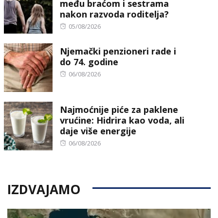
među braćom i sestrama
nakon razvoda roditelja?
Posted
05/08/2026
on
Njemački penzioneri rade i
do 74. godine
Posted
06/08/2026
on
Najmoćnije piće za paklene
vrućine: Hidrira kao voda, ali
daje više energije
Posted
06/08/2026
on
IZDVAJAMO