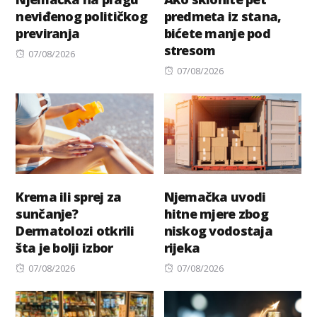
neviđenog političkog
predmeta iz stana,
previranja
bićete manje pod
stresom
Posted
07/08/2026
on
Posted
07/08/2026
on
Krema ili sprej za
Njemačka uvodi
sunčanje?
hitne mjere zbog
Dermatolozi otkrili
niskog vodostaja
šta je bolji izbor
rijeka
Posted
Posted
07/08/2026
07/08/2026
on
on