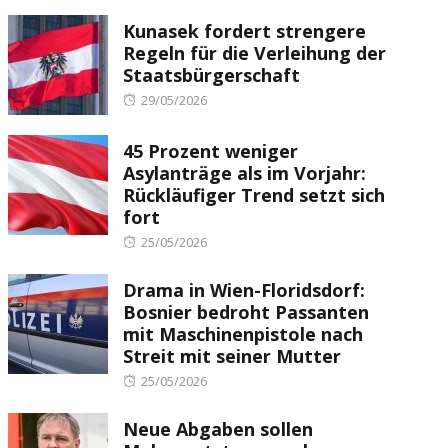
Kunasek fordert strengere
Regeln für die Verleihung der
Staatsbürgerschaft
Posted
29/05/2026
on
45 Prozent weniger
Asylanträge als im Vorjahr:
Rückläufiger Trend setzt sich
fort
Posted
25/05/2026
on
Drama in Wien-Floridsdorf:
Bosnier bedroht Passanten
mit Maschinenpistole nach
Streit mit seiner Mutter
Posted
25/05/2026
on
Neue Abgaben sollen