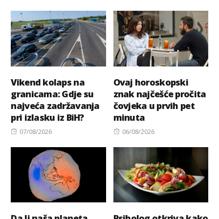
on
on
Vikend kolaps na
Ovaj horoskopski
granicama: Gdje su
znak najčešće pročita
najveća zadržavanja
čovjeka u prvih pet
pri izlasku iz BiH?
minuta
Posted
Posted
07/08/2026
06/08/2026
on
on
Da li naša planeta
Psiholog otkriva kako