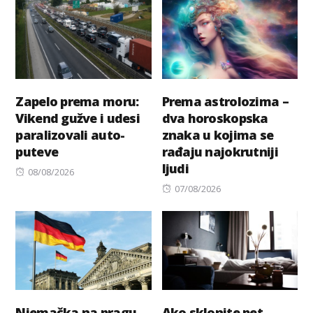
Zapelo prema moru:
Prema astrolozima –
Vikend gužve i udesi
dva horoskopska
paralizovali auto-
znaka u kojima se
puteve
rađaju najokrutniji
ljudi
Posted
08/08/2026
on
Posted
07/08/2026
on
Njemačka na pragu
Ako sklonite pet