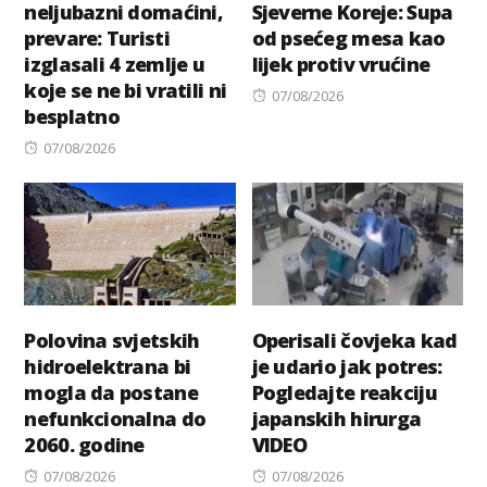
neljubazni domaćini,
Sjeverne Koreje: Supa
prevare: Turisti
od psećeg mesa kao
izglasali 4 zemlje u
lijek protiv vrućine
koje se ne bi vratili ni
Posted
07/08/2026
besplatno
on
Posted
07/08/2026
on
Polovina svjetskih
Operisali čovjeka kad
hidroelektrana bi
je udario jak potres:
mogla da postane
Pogledajte reakciju
nefunkcionalna do
japanskih hirurga
2060. godine
VIDEO
Posted
Posted
07/08/2026
07/08/2026