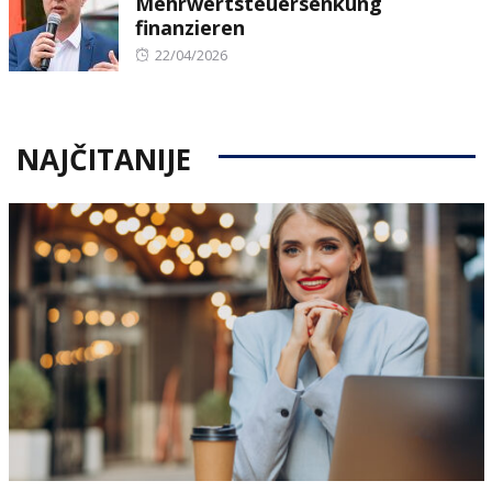
Mehrwertsteuersenkung
finanzieren
Posted
22/04/2026
on
NAJČITANIJE