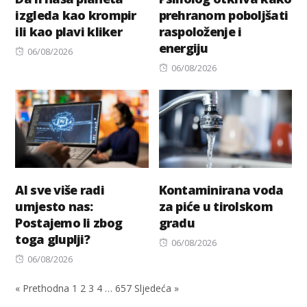
izgleda kao krompir
prehranom poboljšati
ili kao plavi kliker
raspoloženje i
energiju
Posted
06/08/2026
on
Posted
06/08/2026
on
AI sve više radi
Kontaminirana voda
umjesto nas:
za piće u tirolskom
Postajemo li zbog
gradu
toga gluplji?
Posted
06/08/2026
Posted
on
06/08/2026
on
« Prethodna
1
2
3
4
…
657
Sljedeća »