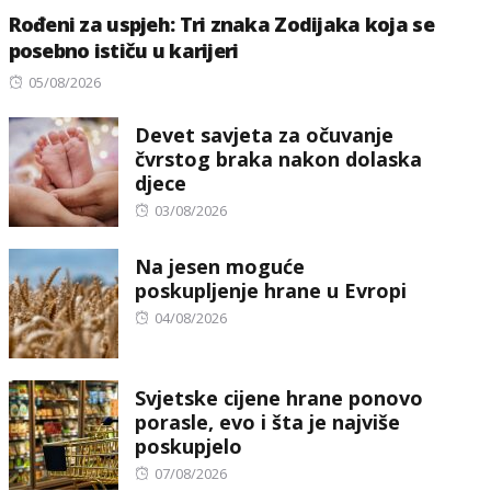
Rođeni za uspjeh: Tri znaka Zodijaka koja se
posebno ističu u karijeri
Posted
05/08/2026
on
Devet savjeta za očuvanje
čvrstog braka nakon dolaska
djece
Posted
03/08/2026
on
Na jesen moguće
poskupljenje hrane u Evropi
Posted
04/08/2026
on
Svjetske cijene hrane ponovo
porasle, evo i šta je najviše
poskupjelo
Posted
07/08/2026