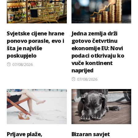
Svjetske cijene hrane
Jedna zemlja drži
ponovo porasle, evo i
gotovo četvrtinu
šta je najviše
ekonomije EU: Novi
poskupjelo
podaci otkrivaju ko
vuče kontinent
Posted
07/08/2026
naprijed
on
Posted
07/08/2026
on
Prljave plaže,
Bizaran savjet