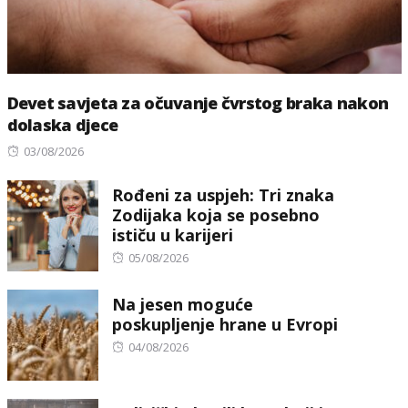
Devet savjeta za očuvanje čvrstog braka nakon
dolaska djece
Posted
03/08/2026
on
Rođeni za uspjeh: Tri znaka
Zodijaka koja se posebno
ističu u karijeri
Posted
05/08/2026
on
Na jesen moguće
poskupljenje hrane u Evropi
Posted
04/08/2026
on