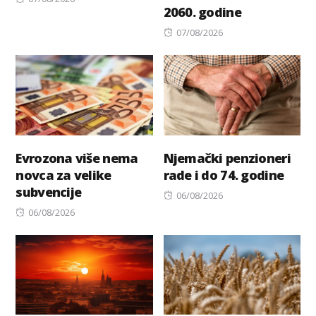
2060. godine
on
Posted
07/08/2026
on
Evrozona više nema
Njemački penzioneri
novca za velike
rade i do 74. godine
subvencije
Posted
06/08/2026
Posted
on
06/08/2026
on