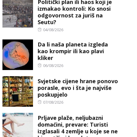
Politički plan ili haos koji je
izmakao kontroli: Ko snosi
odgovornost za juriš na
Seutu?
Posted
04/08/2026
on
Da li naša planeta izgleda
kao krompir ili kao plavi
kliker
Posted
06/08/2026
on
Svjetske cijene hrane ponovo
porasle, evo i šta je najviše
poskupjelo
Posted
07/08/2026
on
Prljave plaže, neljubazni
domaćini, prevare: Turisti
izglasali 4 zemlje u koje se ne