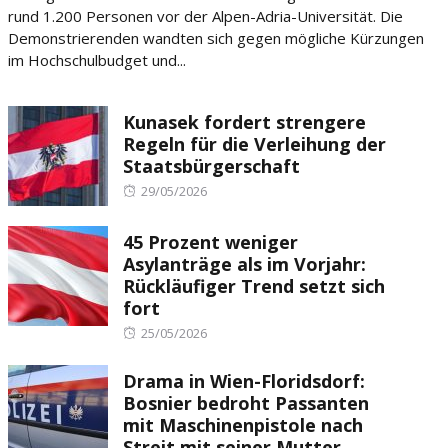
rund 1.200 Personen vor der Alpen-Adria-Universität. Die
Demonstrierenden wandten sich gegen mögliche Kürzungen
im Hochschulbudget und...
Kunasek fordert strengere
Regeln für die Verleihung der
Staatsbürgerschaft
Posted
29/05/2026
on
45 Prozent weniger
Asylanträge als im Vorjahr:
Rückläufiger Trend setzt sich
fort
Posted
25/05/2026
on
Drama in Wien-Floridsdorf:
Bosnier bedroht Passanten
mit Maschinenpistole nach
Streit mit seiner Mutter