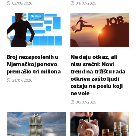
Posted
Posted
03/08/2026
31/07/2026
on
on
Broj nezaposlenih u
Ne daju otkaz, ali
Njemačkoj ponovo
nisu srećni: Novi
premašio tri miliona
trend na tržištu rada
otkriva zašto ljudi
Posted
31/07/2026
ostaju na poslu koji
on
ne vole
Posted
30/07/2026
on