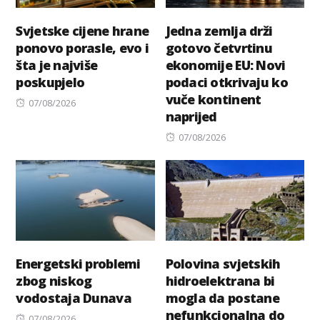
Svjetske cijene hrane
Jedna zemlja drži
ponovo porasle, evo i
gotovo četvrtinu
šta je najviše
ekonomije EU: Novi
poskupjelo
podaci otkrivaju ko
vuče kontinent
Posted
07/08/2026
naprijed
on
Posted
07/08/2026
on
Energetski problemi
Polovina svjetskih
zbog niskog
hidroelektrana bi
vodostaja Dunava
mogla da postane
nefunkcionalna do
Posted
07/08/2026