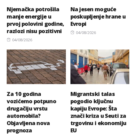
Njemačka potrošila
Na jesen moguće
manje energije u
poskupljenje hrane u
prvoj polovini godine,
Evropi
razlozi nisu pozitivni
Posted
04/08/2026
Posted
on
04/08/2026
on
Za 10 godina
Migrantski talas
vozićemo potpuno
pogodio ključnu
drugačiju vrstu
kapiju Evrope: Šta
automobila?
znači kriza u Seuti za
Objavljena nova
trgovinu i ekonomiju
prognoza
EU