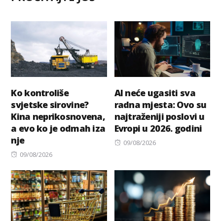
Ko kontroliše
AI neće ugasiti sva
svjetske sirovine?
radna mjesta: Ovo su
Kina neprikosnovena,
najtraženiji poslovi u
a evo ko je odmah iza
Evropi u 2026. godini
nje
Posted
09/08/2026
Posted
on
09/08/2026
on