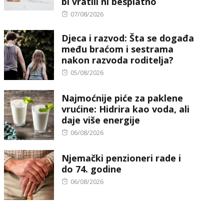
bi vratili ni besplatno
Posted
07/08/2026
on
Djeca i razvod: Šta se događa
među braćom i sestrama
nakon razvoda roditelja?
Posted
05/08/2026
on
Najmoćnije piće za paklene
vrućine: Hidrira kao voda, ali
daje više energije
Posted
06/08/2026
on
Njemački penzioneri rade i
do 74. godine
Posted
06/08/2026
on