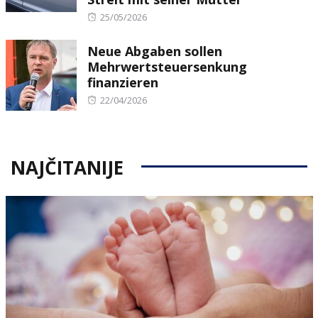
Posted
25/05/2026
on
Neue Abgaben sollen
Mehrwertsteuersenkung
finanzieren
Posted
22/04/2026
on
NAJČITANIJE