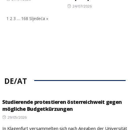
on
Posted
24/07/2026
on
1
2
3
…
168
Sljedeća »
DE/AT
Studierende protestieren österreichweit gegen
mögliche Budgetkürzungen
Posted
29/05/2026
on
In Klagenfurt versammelten sich nach Angaben der Universität