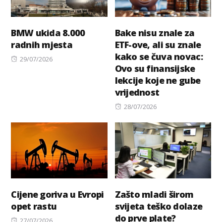
BMW ukida 8.000
Bake nisu znale za
radnih mjesta
ETF-ove, ali su znale
kako se čuva novac:
Posted
29/07/2026
Ovo su finansijske
on
lekcije koje ne gube
vrijednost
Posted
28/07/2026
on
Cijene goriva u Evropi
Zašto mladi širom
opet rastu
svijeta teško dolaze
do prve plate?
Posted
27/07/2026