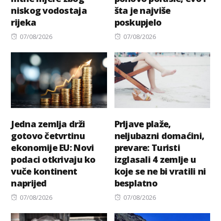
niskog vodostaja
šta je najviše
rijeka
poskupjelo
Posted
Posted
07/08/2026
07/08/2026
on
on
Jedna zemlja drži
Prljave plaže,
gotovo četvrtinu
neljubazni domaćini,
ekonomije EU: Novi
prevare: Turisti
podaci otkrivaju ko
izglasali 4 zemlje u
vuče kontinent
koje se ne bi vratili ni
naprijed
besplatno
Posted
Posted
07/08/2026
07/08/2026
on
on