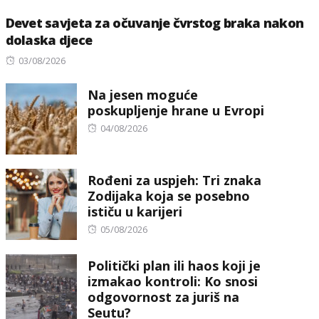
Devet savjeta za očuvanje čvrstog braka nakon
dolaska djece
Posted
03/08/2026
on
Na jesen moguće
poskupljenje hrane u Evropi
Posted
04/08/2026
on
Rođeni za uspjeh: Tri znaka
Zodijaka koja se posebno
ističu u karijeri
Posted
05/08/2026
on
Politički plan ili haos koji je
izmakao kontroli: Ko snosi
odgovornost za juriš na
Seutu?