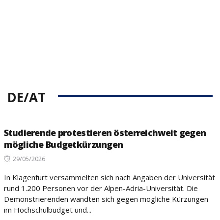
DE/AT
Studierende protestieren österreichweit gegen
mögliche Budgetkürzungen
Posted
29/05/2026
on
In Klagenfurt versammelten sich nach Angaben der Universität
rund 1.200 Personen vor der Alpen-Adria-Universität. Die
Demonstrierenden wandten sich gegen mögliche Kürzungen
im Hochschulbudget und...