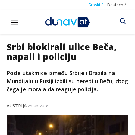
Srpski /
Deutsch /
Srbi blokirali ulice Beča,
napali i policiju
Posle utakmice između Srbije i Brazila na
Mundijalu u Rusiji izbili su neredi u Beču, zbog
čega je morala da reaguje policija.
AUSTRIJA
28. 06. 2018.