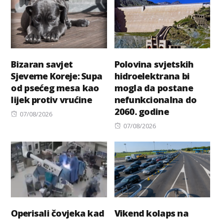
Bizaran savjet
Polovina svjetskih
Sjeverne Koreje: Supa
hidroelektrana bi
od psećeg mesa kao
mogla da postane
lijek protiv vrućine
nefunkcionalna do
2060. godine
Posted
07/08/2026
on
Posted
07/08/2026
on
Operisali čovjeka kad
Vikend kolaps na