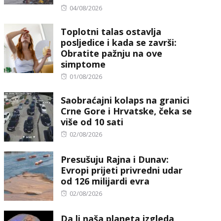
Posted
04/08/2026
on
Toplotni talas ostavlja
posljedice i kada se završi:
Obratite pažnju na ove
simptome
Posted
01/08/2026
on
Saobraćajni kolaps na granici
Crne Gore i Hrvatske, čeka se
više od 10 sati
Posted
02/08/2026
on
Presušuju Rajna i Dunav:
Evropi prijeti privredni udar
od 126 milijardi evra
Posted
02/08/2026
on
Da li naša planeta izgleda