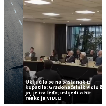
Uključila se na sastanak iz
kupatila: Gradonačelnik vidio šta
joj je iza leđa, uslijedila hit
reakcija VIDEO