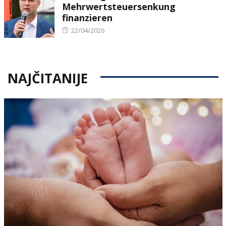
Mehrwertsteuersenkung
finanzieren
Posted
22/04/2026
on
NAJČITANIJE