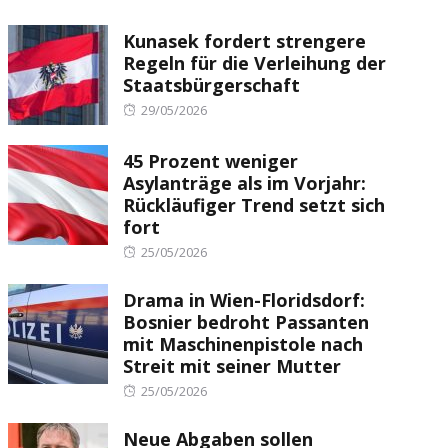
Kunasek fordert strengere
Regeln für die Verleihung der
Staatsbürgerschaft
Posted
29/05/2026
on
45 Prozent weniger
Asylanträge als im Vorjahr:
Rückläufiger Trend setzt sich
fort
Posted
25/05/2026
on
Drama in Wien-Floridsdorf:
Bosnier bedroht Passanten
mit Maschinenpistole nach
Streit mit seiner Mutter
Posted
25/05/2026
on
Neue Abgaben sollen