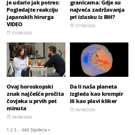
je udario jak potres:
granicama: Gdje su
Pogledajte reakciju
najveća zadržavanja
japanskih hirurga
pri izlasku iz BiH?
VIDEO
Posted
07/08/2026
Posted
on
07/08/2026
on
Ovaj horoskopski
Da li naša planeta
znak najčešće pročita
izgleda kao krompir
čovjeka u prvih pet
ili kao plavi kliker
minuta
Posted
06/08/2026
Posted
on
06/08/2026
on
1
2
3
…
660
Sljedeća »