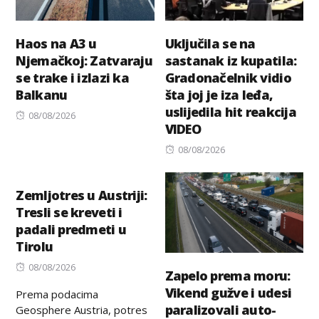
Haos na A3 u
Uključila se na
Njemačkoj: Zatvaraju
sastanak iz kupatila:
se trake i izlazi ka
Gradonačelnik vidio
Balkanu
šta joj je iza leđa,
uslijedila hit reakcija
Posted
08/08/2026
VIDEO
on
Posted
08/08/2026
on
Zemljotres u Austriji:
Tresli se kreveti i
padali predmeti u
Tirolu
Posted
08/08/2026
Zapelo prema moru:
on
Vikend gužve i udesi
Prema podacima
paralizovali auto-
Geosphere Austria, potres