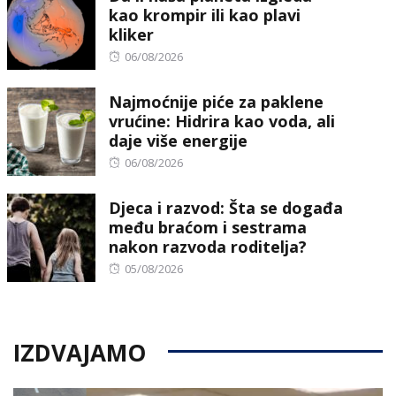
kao krompir ili kao plavi
kliker
Posted
06/08/2026
on
Najmoćnije piće za paklene
vrućine: Hidrira kao voda, ali
daje više energije
Posted
06/08/2026
on
Djeca i razvod: Šta se događa
među braćom i sestrama
nakon razvoda roditelja?
Posted
05/08/2026
on
IZDVAJAMO