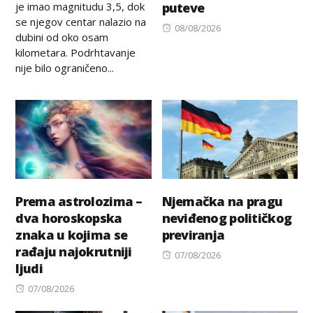
je imao magnitudu 3,5, dok
puteve
se njegov centar nalazio na
Posted
08/08/2026
dubini od oko osam
on
kilometara. Podrhtavanje
nije bilo ograničeno...
Prema astrolozima –
Njemačka na pragu
dva horoskopska
neviđenog političkog
znaka u kojima se
previranja
rađaju najokrutniji
Posted
07/08/2026
ljudi
on
Posted
07/08/2026
on