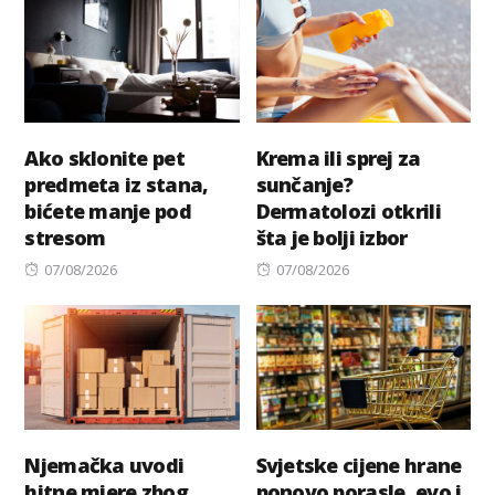
Ako sklonite pet
Krema ili sprej za
predmeta iz stana,
sunčanje?
bićete manje pod
Dermatolozi otkrili
stresom
šta je bolji izbor
Posted
Posted
07/08/2026
07/08/2026
on
on
Njemačka uvodi
Svjetske cijene hrane
hitne mjere zbog
ponovo porasle, evo i