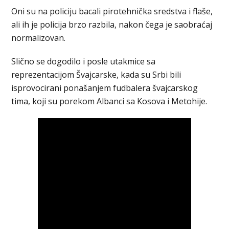
Oni su na policiju bacali pirotehnička sredstva i flaše,
ali ih je policija brzo razbila, nakon čega je saobraćaj
normalizovan.
Slično se dogodilo i posle utakmice sa
reprezentacijom Švajcarske, kada su Srbi bili
isprovocirani ponašanjem fudbalera švajcarskog
tima, koji su porekom Albanci sa Kosova i Metohije.