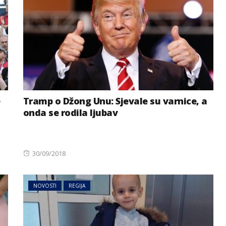
e
Tramp o Džong Unu: Sjevale su varnice, a
onda se rodila ljubav
Posted
30/09/2018
on
NOVOSTI
REGIJA