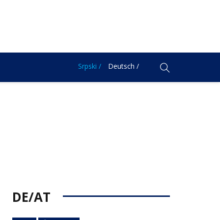
Srpski /
Deutsch /
DE/AT