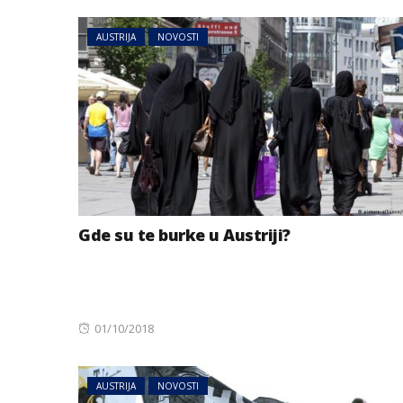
AUSTRIJA
NOVOSTI
Gde su te burke u Austriji?
Posted
01/10/2018
on
AUSTRIJA
NOVOSTI