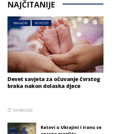
NAJČITANIJE
MAGAZIN
NOVOSTI
Devet savjeta za očuvanje čvrstog
braka nakon dolaska djece
Posted
03/08/2026
on
Ratovi u Ukrajini i Iranu se
opasno prepliću