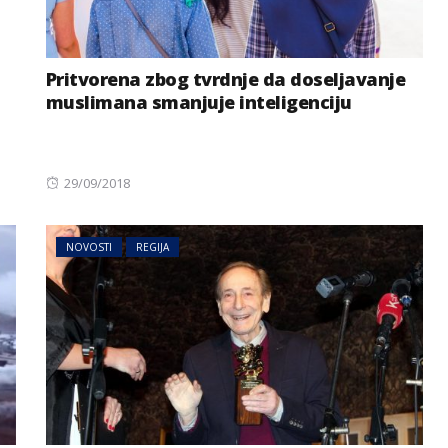
Pritvorena zbog tvrdnje da doseljavanje
muslimana smanjuje inteligenciju
Posted
29/09/2018
on
NOVOSTI
REGIJA