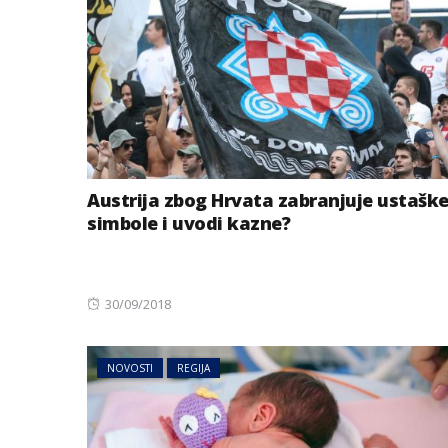
Austrija zbog Hrvata zabranjuje ustašk
simbole i uvodi kazne?
Posted
30/09/2018
on
NOVOSTI
REGIJA