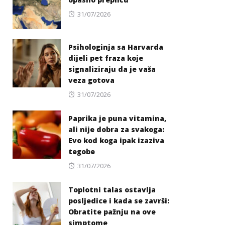
Posted
31/07/2026
on
Psihologinja sa Harvarda
dijeli pet fraza koje
signaliziraju da je vaša
veza gotova
Posted
31/07/2026
on
Paprika je puna vitamina,
ali nije dobra za svakoga:
Evo kod koga ipak izaziva
tegobe
Posted
31/07/2026
on
Toplotni talas ostavlja
posljedice i kada se završi:
Obratite pažnju na ove
simptome