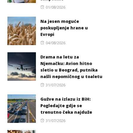
Posted
01/08/2026
on
Na jesen moguće
poskupljenje hrane u
Evropi
Posted
04/08/2026
on
Drama na letu za
Njemačku: Avion hitno
sletio u Beograd, putnika
našli nepomičnog u toaletu
Posted
31/07/2026
on
Gužve na izlazu iz BiH:
Pogledajte gdje se
trenutno čeka najduže
Posted
31/07/2026
on