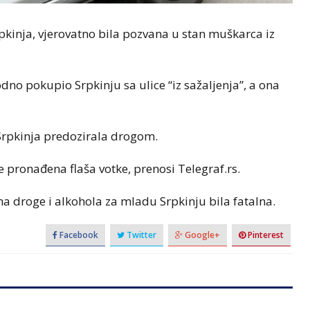
rpkinja, vjerovatno bila pozvana u stan muškarca iz
dno pokupio Srpkinju sa ulice “iz sažaljenja”, a ona
Srpkinja predozirala drogom.
e pronađena flaša votke, prenosi Telegraf.rs.
na droge i alkohola za mladu Srpkinju bila fatalna.
Facebook
Twitter
Google+
Pinterest