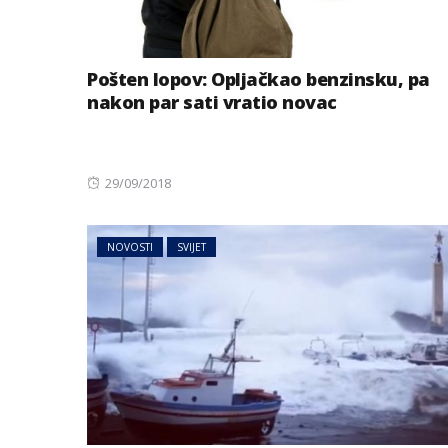
Pošten lopov: Opljačkao benzinsku, pa
nakon par sati vratio novac
Posted
29/09/2018
on
NOVOSTI
SVIJET