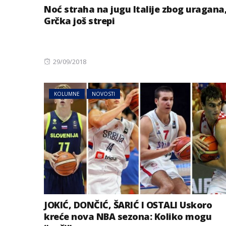
Noć straha na jugu Italije zbog uragana
Grčka još strepi
Posted
29/09/2018
on
KOLUMNE
NOVOSTI
AUSTRIJA
NOVOSTI
Jake grmljavine 
dijelovima Austr
JOKIĆ, DONČIĆ, ŠARIĆ I OSTALI Uskoro
kreće nova NBA sezona: Koliko mogu