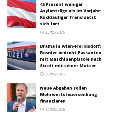
45 Prozent weniger
Asylanträge als im Vorjahr:
Rückläufiger Trend setzt
sich fort
Posted
25/05/2026
on
Drama in Wien-Floridsdorf:
Bosnier bedroht Passanten
mit Maschinenpistole nach
Streit mit seiner Mutter
Posted
25/05/2026
on
Neue Abgaben sollen
Mehrwertsteuersenkung
finanzieren
Posted
22/04/2026
on