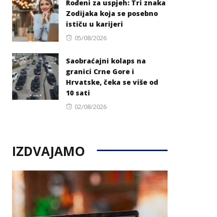
Rođeni za uspjeh: Tri znaka
Zodijaka koja se posebno
ističu u karijeri
Posted
05/08/2026
on
Saobraćajni kolaps na
granici Crne Gore i
Hrvatske, čeka se više od
10 sati
Posted
02/08/2026
on
IZDVAJAMO