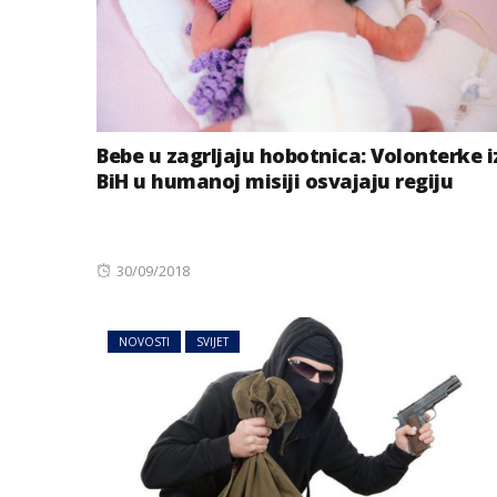
Bebe u zagrljaju hobotnica: Volonterke i
BiH u humanoj misiji osvajaju regiju
Posted
30/09/2018
on
NOVOSTI
SVIJET