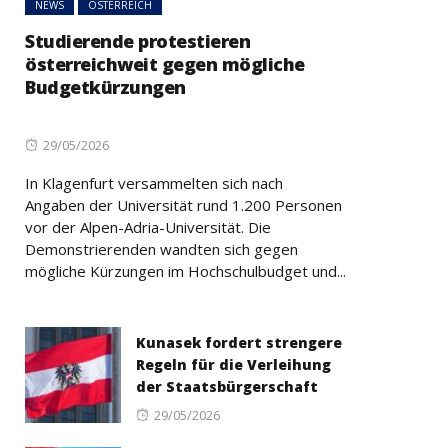
NEWS
ÖSTERREICH
Studierende protestieren
österreichweit gegen mögliche
Budgetkürzungen
Posted
29/05/2026
on
In Klagenfurt versammelten sich nach
Angaben der Universität rund 1.200 Personen
vor der Alpen-Adria-Universität. Die
Demonstrierenden wandten sich gegen
mögliche Kürzungen im Hochschulbudget und...
Kunasek fordert strengere
Regeln für die Verleihung
der Staatsbürgerschaft
Posted
29/05/2026
on