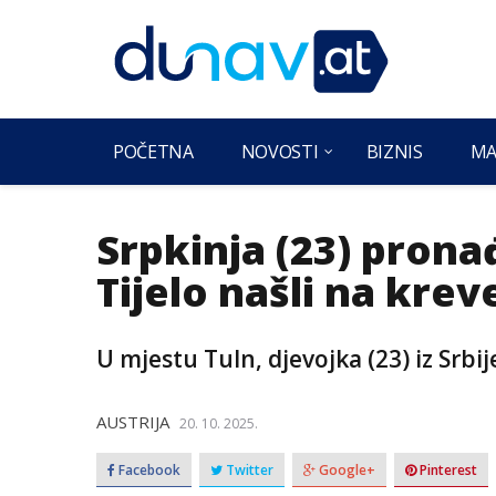
POČETNA
NOVOSTI
BIZNIS
MA
Srpkinja (23) prona
Tijelo našli na krev
U mjestu Tuln, djevojka (23) iz Srb
AUSTRIJA
20. 10. 2025.
Facebook
Twitter
Google+
Pinterest