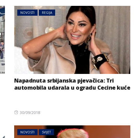
NOVOSTI
REGIJA
Napadnuta srbijanska pjevačica: Tri
automobila udarala u ogradu Cecine kuće
Posted
30/09/2018
on
NOVOSTI
SVIJET