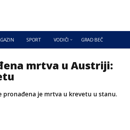
GAZIN
SPORT
VODIČI
GRAD BEČ
đena mrtva u Austriji:
etu
ije pronađena je mrtva u krevetu u stanu.