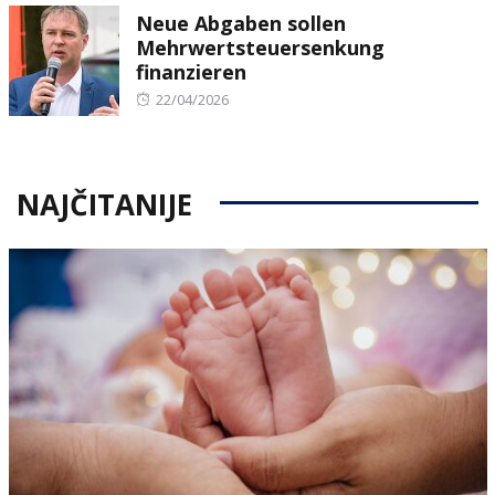
Neue Abgaben sollen
Mehrwertsteuersenkung
finanzieren
Posted
22/04/2026
on
NAJČITANIJE