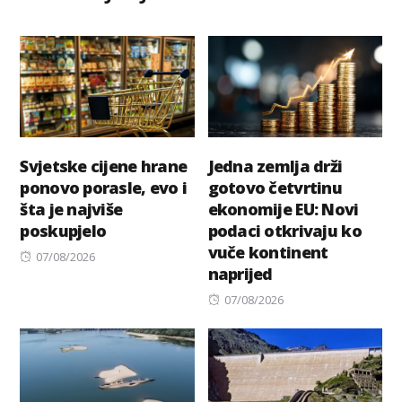
Svjetske cijene hrane
Jedna zemlja drži
ponovo porasle, evo i
gotovo četvrtinu
šta je najviše
ekonomije EU: Novi
poskupjelo
podaci otkrivaju ko
vuče kontinent
Posted
07/08/2026
naprijed
on
Posted
07/08/2026
on