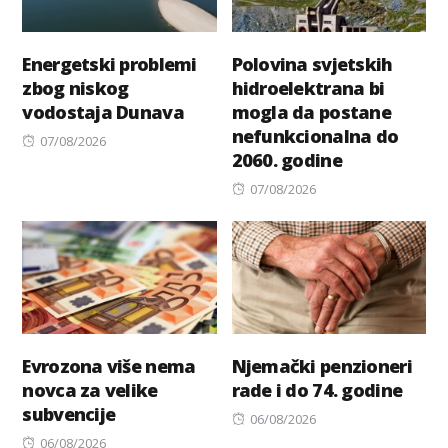
Energetski problemi
Polovina svjetskih
zbog niskog
hidroelektrana bi
vodostaja Dunava
mogla da postane
nefunkcionalna do
Posted
07/08/2026
2060. godine
on
Posted
07/08/2026
on
Evrozona više nema
Njemački penzioneri
novca za velike
rade i do 74. godine
subvencije
Posted
06/08/2026
Posted
on
06/08/2026