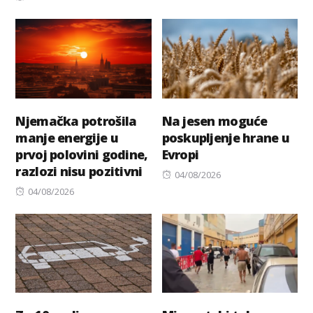
on
Njemačka potrošila
Na jesen moguće
manje energije u
poskupljenje hrane u
prvoj polovini godine,
Evropi
razlozi nisu pozitivni
Posted
04/08/2026
Posted
on
04/08/2026
on