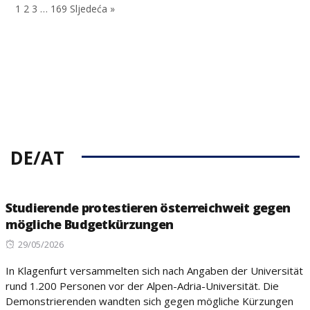
1
2
3
…
169
Sljedeća »
DE/AT
Studierende protestieren österreichweit gegen
mögliche Budgetkürzungen
Posted
29/05/2026
on
In Klagenfurt versammelten sich nach Angaben der Universität
rund 1.200 Personen vor der Alpen-Adria-Universität. Die
Demonstrierenden wandten sich gegen mögliche Kürzungen