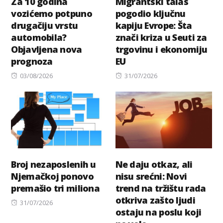
Za 10 godina
Migrantski talas
vozićemo potpuno
pogodio ključnu
drugačiju vrstu
kapiju Evrope: Šta
automobila?
znači kriza u Seuti za
Objavljena nova
trgovinu i ekonomiju
prognoza
EU
Posted
Posted
03/08/2026
31/07/2026
on
on
Broj nezaposlenih u
Ne daju otkaz, ali
Njemačkoj ponovo
nisu srećni: Novi
premašio tri miliona
trend na tržištu rada
otkriva zašto ljudi
Posted
31/07/2026
ostaju na poslu koji
on