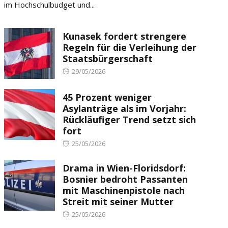
im Hochschulbudget und...
Kunasek fordert strengere
Regeln für die Verleihung der
Staatsbürgerschaft
Posted
29/05/2026
on
45 Prozent weniger
Asylanträge als im Vorjahr:
Rückläufiger Trend setzt sich
fort
Posted
25/05/2026
on
Drama in Wien-Floridsdorf:
Bosnier bedroht Passanten
mit Maschinenpistole nach
Streit mit seiner Mutter
Posted
25/05/2026
on