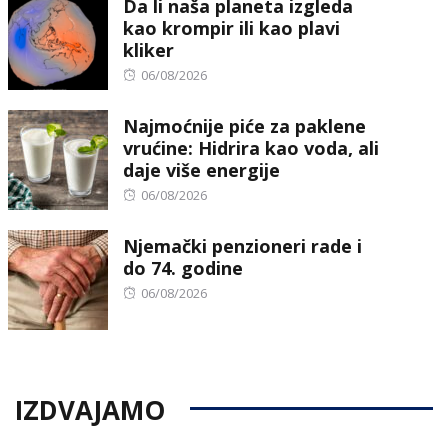
Da li naša planeta izgleda
kao krompir ili kao plavi
kliker
Posted
06/08/2026
on
Najmoćnije piće za paklene
vrućine: Hidrira kao voda, ali
daje više energije
Posted
06/08/2026
on
Njemački penzioneri rade i
do 74. godine
Posted
06/08/2026
on
IZDVAJAMO