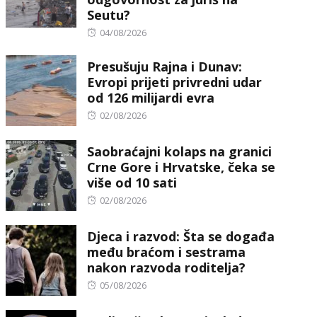
Seutu?
Posted
04/08/2026
on
Presušuju Rajna i Dunav:
Evropi prijeti privredni udar
od 126 milijardi evra
Posted
02/08/2026
on
Saobraćajni kolaps na granici
Crne Gore i Hrvatske, čeka se
više od 10 sati
Posted
02/08/2026
on
Djeca i razvod: Šta se događa
među braćom i sestrama
nakon razvoda roditelja?
Posted
05/08/2026
on