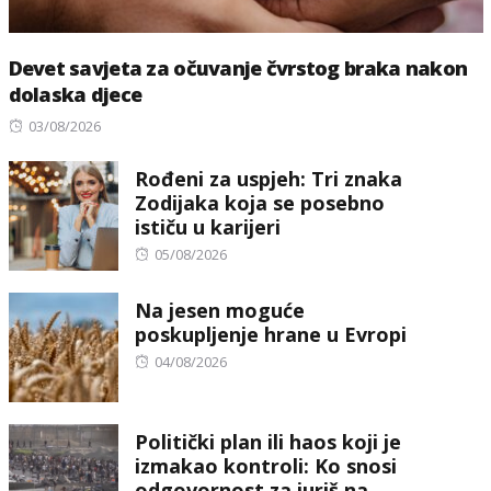
Devet savjeta za očuvanje čvrstog braka nakon
dolaska djece
Posted
03/08/2026
on
Rođeni za uspjeh: Tri znaka
Zodijaka koja se posebno
ističu u karijeri
Posted
05/08/2026
on
Na jesen moguće
poskupljenje hrane u Evropi
Posted
04/08/2026
on
Politički plan ili haos koji je
izmakao kontroli: Ko snosi
odgovornost za juriš na