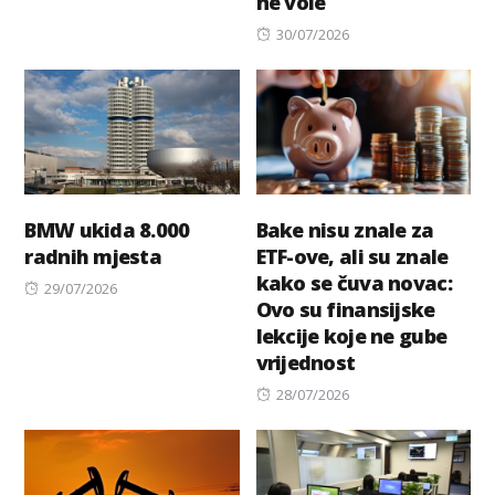
ne vole
Posted
30/07/2026
on
BMW ukida 8.000
Bake nisu znale za
radnih mjesta
ETF-ove, ali su znale
kako se čuva novac:
Posted
29/07/2026
Ovo su finansijske
on
lekcije koje ne gube
vrijednost
Posted
28/07/2026
on