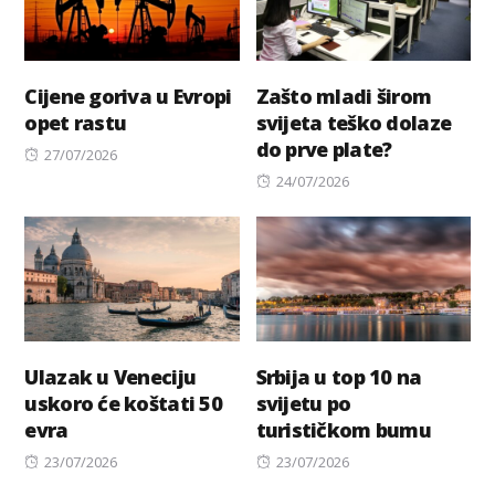
Cijene goriva u Evropi
Zašto mladi širom
opet rastu
svijeta teško dolaze
do prve plate?
Posted
27/07/2026
on
Posted
24/07/2026
on
Ulazak u Veneciju
Srbija u top 10 na
uskoro će koštati 50
svijetu po
evra
turističkom bumu
Posted
Posted
23/07/2026
23/07/2026
on
on