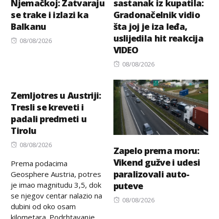
Njemačkoj: Zatvaraju
sastanak iz kupatila:
se trake i izlazi ka
Gradonačelnik vidio
Balkanu
šta joj je iza leđa,
uslijedila hit reakcija
Posted
08/08/2026
VIDEO
on
Posted
08/08/2026
on
Zemljotres u Austriji:
Tresli se kreveti i
padali predmeti u
Tirolu
Posted
08/08/2026
Zapelo prema moru:
on
Vikend gužve i udesi
Prema podacima
paralizovali auto-
Geosphere Austria, potres
je imao magnitudu 3,5, dok
puteve
se njegov centar nalazio na
Posted
08/08/2026
dubini od oko osam
on
kilometara. Podrhtavanje