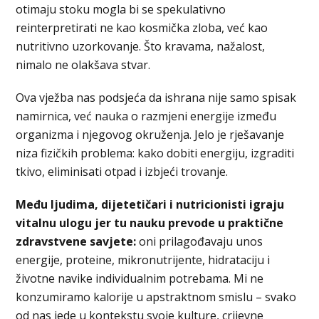
otimaju stoku mogla bi se spekulativno
reinterpretirati ne kao kosmička zloba, već kao
nutritivno uzorkovanje. Što kravama, nažalost,
nimalo ne olakšava stvar.
Ova vježba nas podsjeća da ishrana nije samo spisak
namirnica, već nauka o razmjeni energije između
organizma i njegovog okruženja. Jelo je rješavanje
niza fizičkih problema: kako dobiti energiju, izgraditi
tkivo, eliminisati otpad i izbjeći trovanje.
Među ljudima, dijetetičari i nutricionisti igraju
vitalnu ulogu jer tu nauku prevode u praktične
zdravstvene savjete:
oni prilagođavaju unos
energije, proteine, mikronutrijente, hidrataciju i
životne navike individualnim potrebama. Mi ne
konzumiramo kalorije u apstraktnom smislu – svako
od nas jede u kontekstu svoje kulture, crijevne