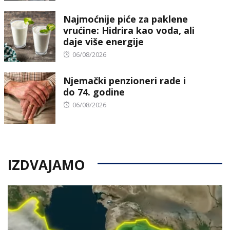
on
Najmoćnije piće za paklene
vrućine: Hidrira kao voda, ali
daje više energije
Posted
06/08/2026
on
Njemački penzioneri rade i
do 74. godine
Posted
06/08/2026
on
IZDVAJAMO