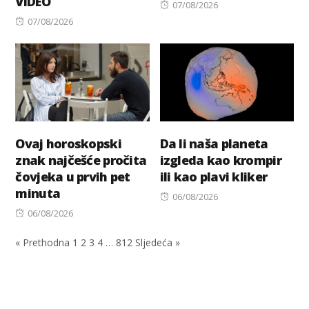
VIDEO
Posted
07/08/2026
Posted
on
07/08/2026
on
Ovaj horoskopski
Da li naša planeta
znak najčešće pročita
izgleda kao krompir
čovjeka u prvih pet
ili kao plavi kliker
minuta
Posted
06/08/2026
Posted
on
06/08/2026
on
« Prethodna
1
2
3
4
…
812
Sljedeća »