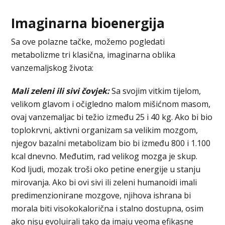
Imaginarna bioenergija
Sa ove polazne tačke, možemo pogledati
metabolizme tri klasična, imaginarna oblika
vanzemaljskog života:
Mali zeleni ili sivi čovjek:
Sa svojim vitkim tijelom,
velikom glavom i očigledno malom mišićnom masom,
ovaj vanzemaljac bi težio između 25 i 40 kg. Ako bi bio
toplokrvni, aktivni organizam sa velikim mozgom,
njegov bazalni metabolizam bio bi između 800 i 1.100
kcal dnevno. Međutim, rad velikog mozga je skup.
Kod ljudi, mozak troši oko petine energije u stanju
mirovanja. Ako bi ovi sivi ili zeleni humanoidi imali
predimenzionirane mozgove, njihova ishrana bi
morala biti visokokalorična i stalno dostupna, osim
ako nisu evoluirali tako da imaju veoma efikasne