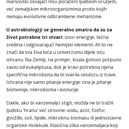
marsovski osvajači nisu poraženi ljudskim oružjem,
već zemaljskim mikroorganizmima protiv kojih
nemaju evolutivne odbrambene mehanizme.
U astrobiologiji se generalno smatra da su za
život potrebne tri stvari:
izvor energije, tečna
sredina i odgovarajući hemijski elementi. Ali to ne
znači da sva živa bića u univerzumu dijele istu
ishranu. Na Zemlji, na primjer, koala gotovo potpuno
zavisi od eukaliptusa, dok je kravi potrebna njena
specifična mikrobiota da bi svarila celulozu iz trave.
Ishrana nije samo pitanje energije: ona je pitanje
biohemije, mikrobioma i evolucije.
Dakle, ako bi vanzemaljci stigli, možda ne bi tražili
ljudsku ‘hranu’ već sirovine: vodu, azot, fosfor,
gvožđe, soli, lipide, mikrobnu biomasu ili jednostavne
organske molekule. Klasična slika vanzemaljaca koji