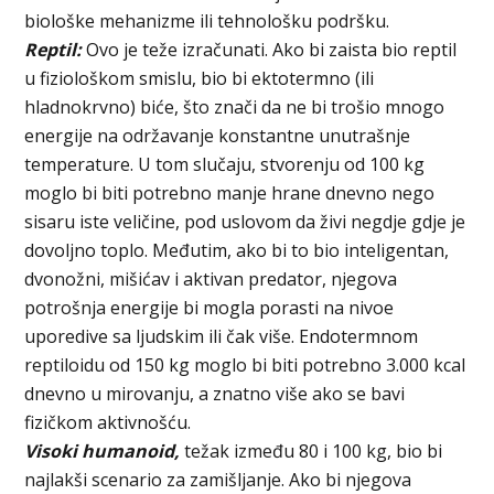
biološke mehanizme ili tehnološku podršku.
Reptil:
Ovo je teže izračunati. Ako bi zaista bio reptil
u fiziološkom smislu, bio bi ektotermno (ili
hladnokrvno) biće, što znači da ne bi trošio mnogo
energije na održavanje konstantne unutrašnje
temperature. U tom slučaju, stvorenju od 100 kg
moglo bi biti potrebno manje hrane dnevno nego
sisaru iste veličine, pod uslovom da živi negdje gdje je
dovoljno toplo. Međutim, ako bi to bio inteligentan,
dvonožni, mišićav i aktivan predator, njegova
potrošnja energije bi mogla porasti na nivoe
uporedive sa ljudskim ili čak više. Endotermnom
reptiloidu od 150 kg moglo bi biti potrebno 3.000 kcal
dnevno u mirovanju, a znatno više ako se bavi
fizičkom aktivnošću.
Visoki humanoid,
težak između 80 i 100 kg, bio bi
najlakši scenario za zamišljanje. Ako bi njegova