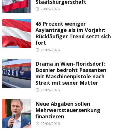
Staatsbürgerschaft
Posted
29/05/2026
on
45 Prozent weniger
Asylanträge als im Vorjahr:
Rückläufiger Trend setzt sich
fort
Posted
25/05/2026
on
Drama in Wien-Floridsdorf:
Bosnier bedroht Passanten
mit Maschinenpistole nach
Streit mit seiner Mutter
Posted
25/05/2026
on
Neue Abgaben sollen
Mehrwertsteuersenkung
finanzieren
Posted
22/04/2026