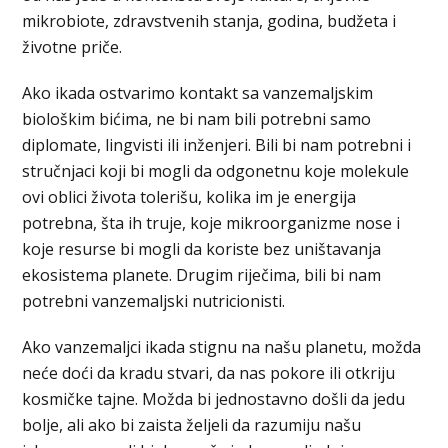
mikrobiote, zdravstvenih stanja, godina, budžeta i
životne priče.
Ako ikada ostvarimo kontakt sa vanzemaljskim
biološkim bićima, ne bi nam bili potrebni samo
diplomate, lingvisti ili inženjeri. Bili bi nam potrebni i
stručnjaci koji bi mogli da odgonetnu koje molekule
ovi oblici života tolerišu, kolika im je energija
potrebna, šta ih truje, koje mikroorganizme nose i
koje resurse bi mogli da koriste bez uništavanja
ekosistema planete. Drugim riječima, bili bi nam
potrebni vanzemaljski nutricionisti.
Ako vanzemaljci ikada stignu na našu planetu, možda
neće doći da kradu stvari, da nas pokore ili otkriju
kosmičke tajne. Možda bi jednostavno došli da jedu
bolje, ali ako bi zaista željeli da razumiju našu