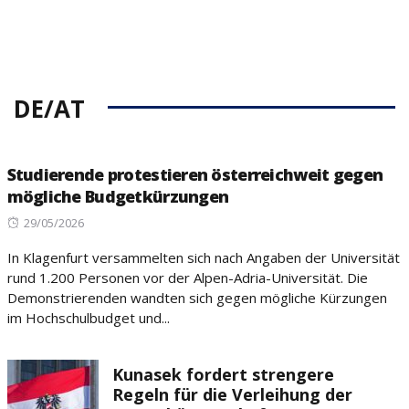
DE/AT
Studierende protestieren österreichweit gegen
mögliche Budgetkürzungen
Posted
29/05/2026
on
In Klagenfurt versammelten sich nach Angaben der Universität
rund 1.200 Personen vor der Alpen-Adria-Universität. Die
Demonstrierenden wandten sich gegen mögliche Kürzungen
im Hochschulbudget und...
Kunasek fordert strengere
Regeln für die Verleihung der