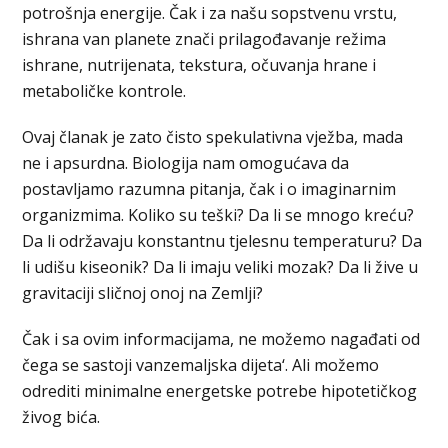
potrošnja energije. Čak i za našu sopstvenu vrstu,
ishrana van planete znači prilagođavanje režima
ishrane, nutrijenata, tekstura, očuvanja hrane i
metaboličke kontrole.
Ovaj članak je zato čisto spekulativna vježba, mada
ne i apsurdna. Biologija nam omogućava da
postavljamo razumna pitanja, čak i o imaginarnim
organizmima. Koliko su teški? Da li se mnogo kreću?
Da li održavaju konstantnu tjelesnu temperaturu? Da
li udišu kiseonik? Da li imaju veliki mozak? Da li žive u
gravitaciji sličnoj onoj na Zemlji?
Čak i sa ovim informacijama, ne možemo nagađati od
čega se sastoji vanzemaljska dijeta‘. Ali možemo
odrediti minimalne energetske potrebe hipotetičkog
živog bića.