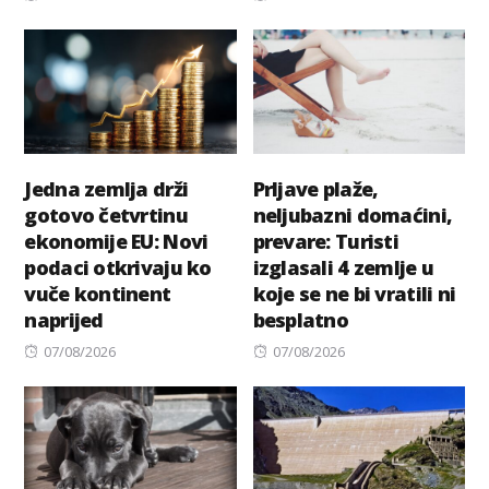
on
on
Jedna zemlja drži
Prljave plaže,
gotovo četvrtinu
neljubazni domaćini,
ekonomije EU: Novi
prevare: Turisti
podaci otkrivaju ko
izglasali 4 zemlje u
vuče kontinent
koje se ne bi vratili ni
naprijed
besplatno
Posted
Posted
07/08/2026
07/08/2026
on
on