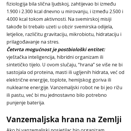
fiziologija bila slična ljudskoj, zahtijevao bi između
1.900 i 2.300 kcal dnevno u mirovanju, i između 2.500 i
4.000 kcal tokom aktivnosti. Na svemirskoj misiji
takođe bi trebalo uzeti u obzir svemirska odijela,
letjelice, različitu gravitaciju, mikrobiotu, hidrataciju i
prilagođavanje na stres.
Četvrta mogućnost je postbiološki entitet:
vještačka inteligencija, hibridni organizam ili
sintetičko tijelo. U ovom slučaju, “hrana” se više ne bi
sastojala od proteina, masti ili ugljenih hidrata, već od
električne energije, toplote, hemijskog goriva ili
nuklearne energije. Vanzemaljski robot ne bi jeo rižu
ili pastu, već bi mu jednostavno bilo potrebno
punjenje baterija.
Vanzemaljska hrana na Zemlji
Ako bi vanzemaljski posjetilac bio organizam