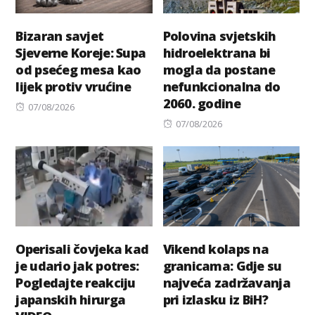
Bizaran savjet
Polovina svjetskih
Sjeverne Koreje: Supa
hidroelektrana bi
od psećeg mesa kao
mogla da postane
lijek protiv vrućine
nefunkcionalna do
2060. godine
Posted
07/08/2026
on
Posted
07/08/2026
on
Operisali čovjeka kad
Vikend kolaps na
je udario jak potres:
granicama: Gdje su
Pogledajte reakciju
najveća zadržavanja
japanskih hirurga
pri izlasku iz BiH?