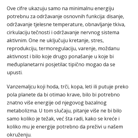
Ove cifre ukazuju samo na minimalnu energiju
potrebnu za održavanje osnovnih funkcija: disanje,
održavanje tjelesne temperature, obnavljanje tkiva,
cirkulaciju tečnosti i održavanje nervnog sistema
aktivnim. One ne uključuju kretanje, stres,
reprodukciju, termoregulaciju, varenje, moždanu
aktivnost i bilo koje drugo ponašanje u koje bi
međuplanetarni posjetilac tipično mogao da se
upusti.
Vanzemaljcu koji hoda, trči, kopa, leti ili putuje preko
pola planete da bi otimao krave, bilo bi potrebno
znatno više energije od njegovog bazalnog
metabolizma. U tom slučaju, pitanje više ne bi bilo
samo koliko je težak, već šta radi, kako se kreće i
koliko mu je energije potrebno da preživi u našem
okruženju.