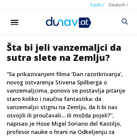
Srpski /
Deutsch /
Šta bi jeli vanzemaljci da
sutra slete na Zemlju?
“Sa prikazivanjem filma ‘Dan razotkrivanja’,
novog ostvarenja Stivena Spilberga o
vanzemaljcima, ponovo se postavlja pitanje
staro koliko i naučna fantastika: da
vanzemaljci stignu na Zemlju, da li bi nas
osvojili ili proučavali… ili možda pojeli?“,
napisao je Hose Migel Soriano del Kastiljo,
profesor nauke o hrani na Odkeljenju za