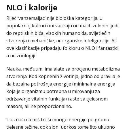
NLO i kalorije
Riječ ‘vanzemaljac’ nije biološka kategorija. U
popularnoj kulturi oni variraju od malih zelenih ljudi
do reptilskih bića, visokih humanoida, svijetlećih
stvorenja i mehaničke, neorganske inteligencije. Ali
ove klasifikacije pripadaju folkloru o NLO i fantastici,
a ne zoologiji.
Nauka, međutim, ima alate za procjenu metabolizma
stvorenja. Kod kopnenih životinja, jedno od pravila je
da bazalna potrošnja energije (minimalna energija
koja je organizmu potrebna u mirovanju za
održavanje vitalnih funkcija) raste sa tjelesnom
masom, ali ne proporcionalno.
To znači da miš troši mnogo energije po gramu
tjelesne težine, dok slon, uprkos tome što ukupno