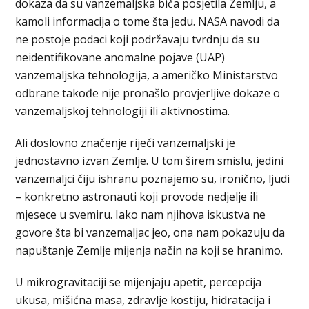
dokaza da su vanzemaljska bića posjetila Zemlju, a
kamoli informacija o tome šta jedu. NASA navodi da
ne postoje podaci koji podržavaju tvrdnju da su
neidentifikovane anomalne pojave (UAP)
vanzemaljska tehnologija, a američko Ministarstvo
odbrane takođe nije pronašlo provjerljive dokaze o
vanzemaljskoj tehnologiji ili aktivnostima.
Ali doslovno značenje riječi vanzemaljski je
jednostavno izvan Zemlje. U tom širem smislu, jedini
vanzemaljci čiju ishranu poznajemo su, ironično, ljudi
– konkretno astronauti koji provode nedjelje ili
mjesece u svemiru. Iako nam njihova iskustva ne
govore šta bi vanzemaljac jeo, ona nam pokazuju da
napuštanje Zemlje mijenja način na koji se hranimo.
U mikrogravitaciji se mijenjaju apetit, percepcija
ukusa, mišićna masa, zdravlje kostiju, hidratacija i