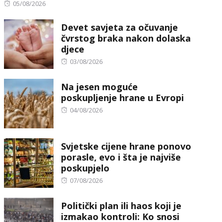
Posted
05/08/2026
on
Devet savjeta za očuvanje
čvrstog braka nakon dolaska
djece
Posted
03/08/2026
on
Na jesen moguće
poskupljenje hrane u Evropi
Posted
04/08/2026
on
Svjetske cijene hrane ponovo
porasle, evo i šta je najviše
poskupjelo
Posted
07/08/2026
on
Politički plan ili haos koji je
izmakao kontroli: Ko snosi