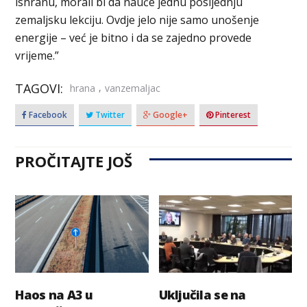
ishranu, morali bi da nauče jednu posljednju
zemaljsku lekciju. Ovdje jelo nije samo unošenje
energije – već je bitno i da se zajedno provede
vrijeme.”
TAGOVI:
,
hrana
vanzemaljac
Facebook
Twitter
Google+
Pinterest
PROČITAJTE JOŠ
Haos na A3 u
Uključila se na