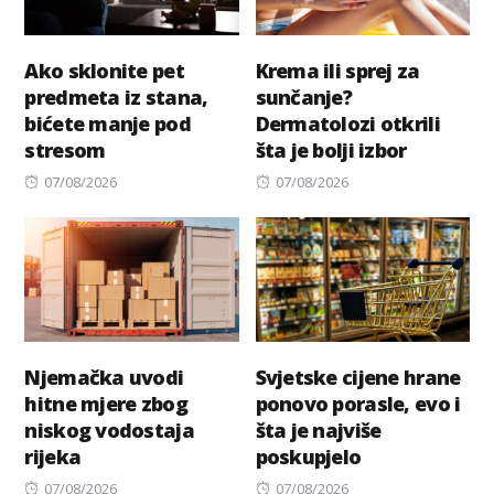
Ako sklonite pet
Krema ili sprej za
predmeta iz stana,
sunčanje?
bićete manje pod
Dermatolozi otkrili
stresom
šta je bolji izbor
Posted
Posted
07/08/2026
07/08/2026
on
on
Njemačka uvodi
Svjetske cijene hrane
hitne mjere zbog
ponovo porasle, evo i
niskog vodostaja
šta je najviše
rijeka
poskupjelo
Posted
Posted
07/08/2026
07/08/2026