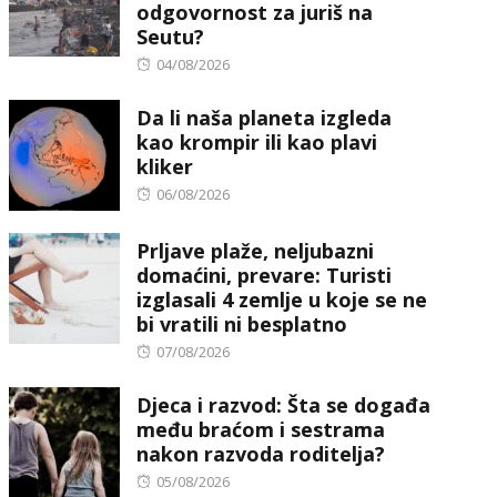
odgovornost za juriš na
Seutu?
Posted
04/08/2026
on
Da li naša planeta izgleda
kao krompir ili kao plavi
kliker
Posted
06/08/2026
on
Prljave plaže, neljubazni
domaćini, prevare: Turisti
izglasali 4 zemlje u koje se ne
bi vratili ni besplatno
Posted
07/08/2026
on
Djeca i razvod: Šta se događa
među braćom i sestrama
nakon razvoda roditelja?
Posted
05/08/2026