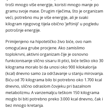
troši mnogo više energije, koristi mnogo manje po
gramu svoje mase. Drugim riječima, što je organizam
veći, potrebno mu je više energije, ali je svaki
kilogram njegovog tijela obično ‘jeftiniji’ u pogledu
potrošnje energije.
Primijenjeno na hipotetičko živo biće, ovo nam
omogućava grube procjene. Ako zamislimo
toplokrvni, aktivni organizam čije je osnovno
funkcionisanje slično sisaru ili ptici, biće teško oko 30
kilograma moralo bi da unosi oko 900 kilokalorija
(kcal) dnevno samo za održavanje u stanju mirovanja.
Biću od 70 kilograma bilo bi potrebno oko 1.700 kcal
dnevno, slično odraslom čovjeku pri bazalnom
metabolizmu. A vanzemaljcu teškom 150 kilograma
moglo bi biti potrebno preko 3.000 kcal dnevno, čak i
bez mnogo kretanja.