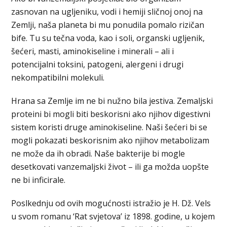
zasnovan na ugljeniku, vodi i hemiji sličnoj onoj na
Zemlji, naša planeta bi mu ponudila pomalo rizičan
bife. Tu su tečna voda, kao i soli, organski ugljenik,
šećeri, masti, aminokiseline i minerali – ali i
potencijalni toksini, patogeni, alergeni i drugi
nekompatibilni molekuli.
Hrana sa Zemlje im ne bi nužno bila jestiva. Zemaljski
proteini bi mogli biti beskorisni ako njihov digestivni
sistem koristi druge aminokiseline. Naši šećeri bi se
mogli pokazati beskorisnim ako njihov metabolizam
ne može da ih obradi. Naše bakterije bi mogle
desetkovati vanzemaljski život – ili ga možda uopšte
ne bi inficirale.
Poslkednju od ovih mogućnosti istražio je H. Dž. Vels
u svom romanu ‘Rat svjetova’ iz 1898. godine, u kojem