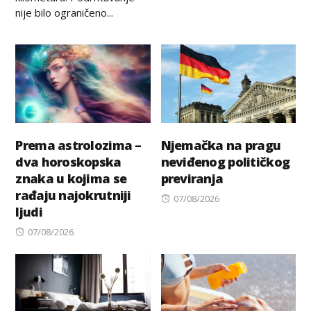
nije bilo ograničeno...
Prema astrolozima –
Njemačka na pragu
dva horoskopska
neviđenog političkog
znaka u kojima se
previranja
rađaju najokrutniji
Posted
07/08/2026
ljudi
on
Posted
07/08/2026
on