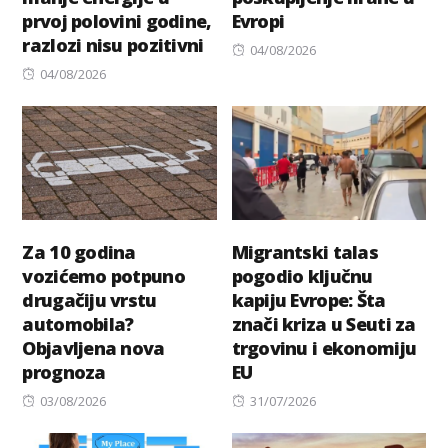
prvoj polovini godine,
Evropi
razlozi nisu pozitivni
Posted
04/08/2026
Posted
on
04/08/2026
on
Za 10 godina
Migrantski talas
vozićemo potpuno
pogodio ključnu
drugačiju vrstu
kapiju Evrope: Šta
automobila?
znači kriza u Seuti za
Objavljena nova
trgovinu i ekonomiju
prognoza
EU
Posted
Posted
03/08/2026
31/07/2026
on
on