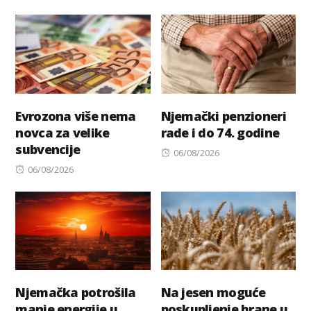
on
Evrozona više nema
Njemački penzioneri
novca za velike
rade i do 74. godine
subvencije
Posted
06/08/2026
Posted
on
06/08/2026
on
Njemačka potrošila
Na jesen moguće
manje energije u
poskupljenje hrane u