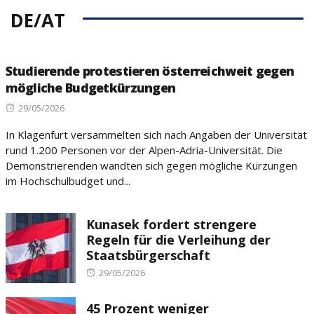
DE/AT
Studierende protestieren österreichweit gegen
mögliche Budgetkürzungen
Posted
29/05/2026
on
In Klagenfurt versammelten sich nach Angaben der Universität
rund 1.200 Personen vor der Alpen-Adria-Universität. Die
Demonstrierenden wandten sich gegen mögliche Kürzungen
im Hochschulbudget und...
Kunasek fordert strengere
Regeln für die Verleihung der
Staatsbürgerschaft
Posted
29/05/2026
on
45 Prozent weniger