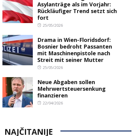
Asylanträge als im Vorjahr:
Rückläufiger Trend setzt sich
fort
Posted
25/05/2026
on
Drama in Wien-Floridsdorf:
Bosnier bedroht Passanten
mit Maschinenpistole nach
Streit mit seiner Mutter
Posted
25/05/2026
on
Neue Abgaben sollen
Mehrwertsteuersenkung
finanzieren
Posted
22/04/2026
on
NAJČITANIJE