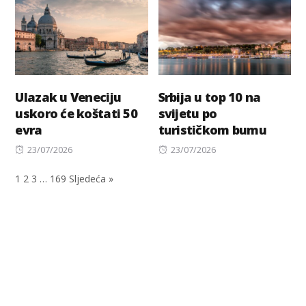
Ulazak u Veneciju
Srbija u top 10 na
uskoro će koštati 50
svijetu po
evra
turističkom bumu
Posted
Posted
23/07/2026
23/07/2026
on
on
1
2
3
…
169
Sljedeća »