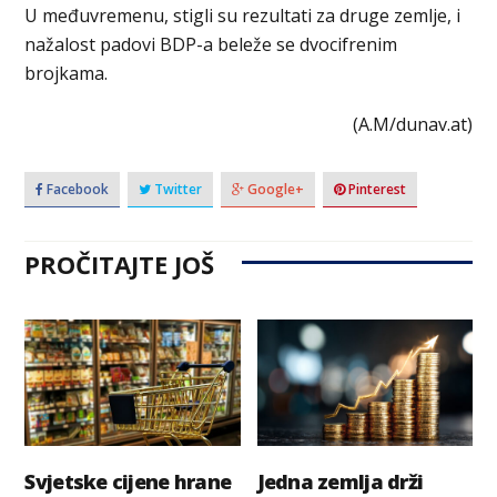
U međuvremenu, stigli su rezultati za druge zemlje, i
nažalost padovi BDP-a beleže se dvocifrenim
brojkama.
(A.M/dunav.at)
Facebook
Twitter
Google+
Pinterest
PROČITAJTE JOŠ
Svjetske cijene hrane
Jedna zemlja drži