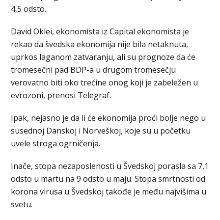
4,5 odsto.
David Oklei, ekonomista iz Capital ekonomista je
rekao da švedska ekonomija nije bila netaknuta,
uprkos laganom zatvaranju, ali su prognoze da će
tromesečni pad BDP-a u drugom tromesečju
verovatno biti oko trećine onog koji je zabeležen u
evrozoni, prenosi Telegraf.
Ipak, nejasno je da li će ekonomija proći bolje nego u
susednoj Danskoj i Norveškoj, koje su u početku
uvele stroga ogrničenja.
Inače, stopa nezaposlenosti u Švedskoj porasla sa 7,1
odsto u martu na 9 odsto u maju. Stopa smrtnosti od
korona virusa u Švedskoj takođe je među najvišima u
svetu.