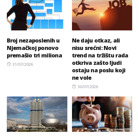
Broj nezaposlenih u
Ne daju otkaz, ali
Njemačkoj ponovo
nisu srećni: Novi
premašio tri miliona
trend na tržištu rada
otkriva zašto ljudi
Posted
31/07/2026
ostaju na poslu koji
on
ne vole
Posted
30/07/2026
on