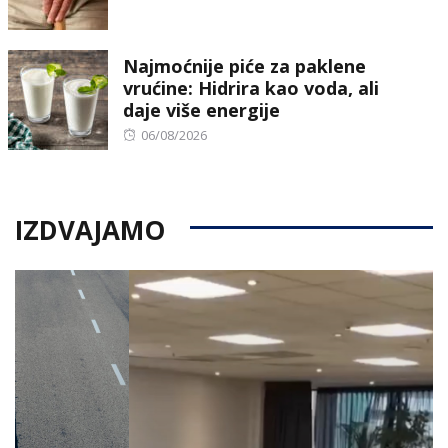
on
Najmoćnije piće za paklene
vrućine: Hidrira kao voda, ali
daje više energije
Posted
06/08/2026
on
IZDVAJAMO