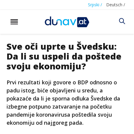
Srpski /
Deutsch /
Sve oči uprte u Švedsku:
Da li su uspeli da poštede
svoju ekonomiju?
Prvi rezultati koji govore o BDP odnosno o
padu istog, biće objavljeni u sredu, a
pokazaće da li je sporna odluka Švedske da
izbegne potpuno zatvaranje na početku
pandemije koronavirusa poštedila svoju
ekonomiju od najgoreg pada.