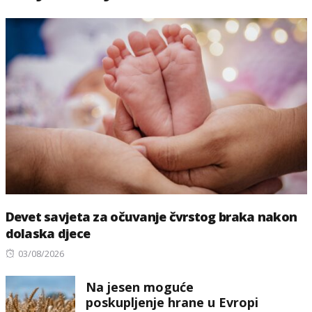
Devet savjeta za očuvanje čvrstog braka nakon
dolaska djece
Posted
03/08/2026
on
Na jesen moguće
poskupljenje hrane u Evropi