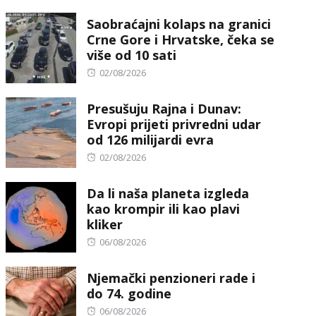
on
Saobraćajni kolaps na granici
Crne Gore i Hrvatske, čeka se
više od 10 sati
Posted
02/08/2026
on
Presušuju Rajna i Dunav:
Evropi prijeti privredni udar
od 126 milijardi evra
Posted
02/08/2026
on
Da li naša planeta izgleda
kao krompir ili kao plavi
kliker
Posted
06/08/2026
on
Njemački penzioneri rade i
do 74. godine
Posted
06/08/2026