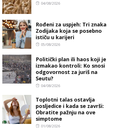
Posted
04/08/2026
on
Rođeni za uspjeh: Tri znaka
Zodijaka koja se posebno
ističu u karijeri
Posted
05/08/2026
on
Politički plan ili haos koji je
izmakao kontroli: Ko snosi
odgovornost za juriš na
Seutu?
Posted
04/08/2026
on
Toplotni talas ostavlja
posljedice i kada se završi:
Obratite pažnju na ove
simptome
Posted
01/08/2026