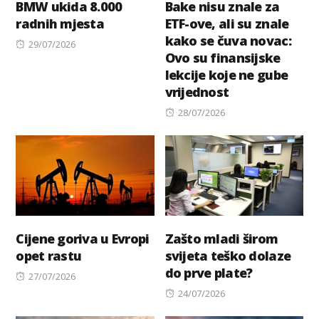
BMW ukida 8.000
Bake nisu znale za
radnih mjesta
ETF-ove, ali su znale
kako se čuva novac:
Posted
29/07/2026
Ovo su finansijske
on
lekcije koje ne gube
vrijednost
Posted
28/07/2026
on
Cijene goriva u Evropi
Zašto mladi širom
opet rastu
svijeta teško dolaze
do prve plate?
Posted
27/07/2026
on
Posted
24/07/2026
on