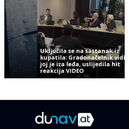
Uključila se na sastanak iz
kupatila: Gradonačelnik vidio šta
joj je iza leđa, uslijedila hit
reakcija VIDEO