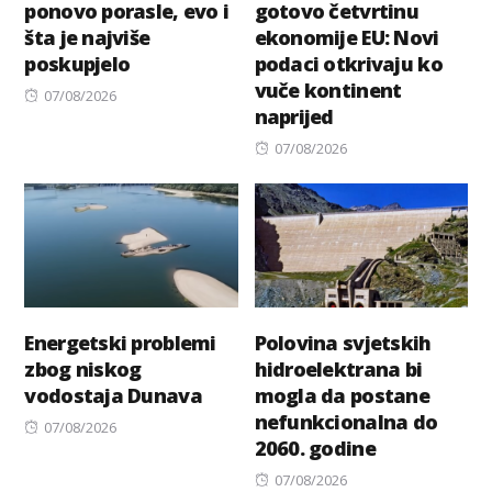
ponovo porasle, evo i
gotovo četvrtinu
šta je najviše
ekonomije EU: Novi
poskupjelo
podaci otkrivaju ko
vuče kontinent
Posted
07/08/2026
naprijed
on
Posted
07/08/2026
on
Energetski problemi
Polovina svjetskih
zbog niskog
hidroelektrana bi
vodostaja Dunava
mogla da postane
nefunkcionalna do
Posted
07/08/2026
2060. godine
on
Posted
07/08/2026